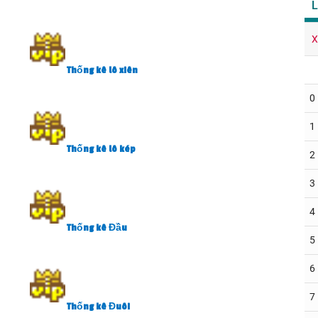
Thống kê lô xiên
Thống kê lô kép
Thống kê Đầu
Thống kê Đuôi