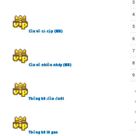
Cầu về cả cặp (MB)
Cầu về nhiều nháy (MB)
Thống kê đầu đuôi
Thống kê lô gan