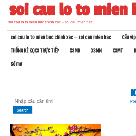
Skip
soi cau lo to mien 
to
content
soi cau lo to mien bac chinh xac – soi cau mien bac
soi cau lo to mien bac chinh xac – soi cau mien bac
Cầu vip
THỐNG KÊ KQXS TRỰC TIẾP
XSMB
XSMN
XSMT
K
Sổ mơ
K
Po
Search