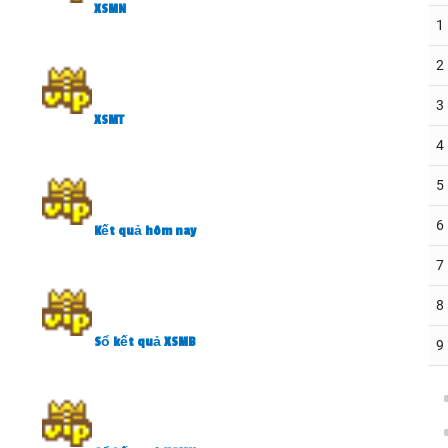
XSMN
XSMT
Kết quả hôm nay
Sổ kết quả XSMB