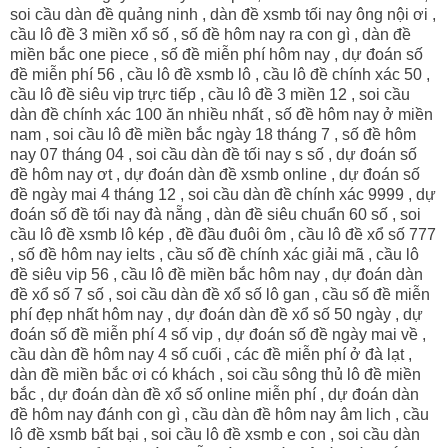
soi cầu dàn đề quảng ninh , dàn đề xsmb tối nay ông nội ơi ,
cầu lô đề 3 miền xổ số , số đề hôm nay ra con gì , dàn đề
miền bắc one piece , số đề miễn phí hôm nay , dự đoán số
đề miễn phí 56 , cầu lô đề xsmb lô , cầu lô đề chính xác 50 ,
cầu lô đề siêu vip trực tiếp , cầu lô đề 3 miền 12 , soi cầu
dàn đề chính xác 100 ăn nhiều nhất , số đề hôm nay ở miền
nam , soi cầu lô đề miền bắc ngày 18 tháng 7 , số đề hôm
nay 07 tháng 04 , soi cầu dàn đề tối nay s số , dự đoán số
đề hôm nay ơt , dự đoán dàn đề xsmb online , dự đoán số
đề ngày mai 4 tháng 12 , soi cầu dàn đề chính xác 9999 , dự
đoán số đề tối nay đà nẵng , dàn đề siêu chuẩn 60 số , soi
cầu lô đề xsmb lô kép , đề đầu đuôi ôm , cầu lô đề xổ số 777
, số đề hôm nay ielts , cầu số đề chính xác giải mã , cầu lô
đề siêu vip 56 , cầu lô đề miền bắc hôm nay , dự đoán dàn
đề xổ số 7 số , soi cầu dàn đề xổ số lô gan , cầu số đề miễn
phí đẹp nhất hôm nay , dự đoán dàn đề xổ số 50 ngày , dự
đoán số đề miễn phí 4 số vip , dự đoán số đề ngày mai về ,
cầu dàn đề hôm nay 4 số cuối , các đề miễn phí ở đà lạt ,
dàn đề miền bắc ơi có khách , soi cầu sông thủ lô đề miền
bắc , dự đoán dàn đề xổ số online miễn phí , dự đoán dàn
đề hôm nay đánh con gì , cầu dàn đề hôm nay âm lich , cầu
lô đề xsmb bất bại , soi cầu lô đề xsmb e con , soi cầu dàn