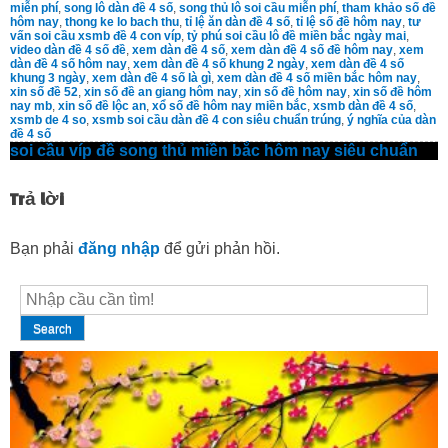
miễn phí
,
song lô dàn đề 4 số
,
song thủ lô soi cầu miễn phí
,
tham khảo số đề
hôm nay
,
thong ke lo bach thu
,
tỉ lệ ăn dàn đề 4 số
,
tỉ lệ số đề hôm nay
,
tư
vấn soi cầu xsmb đề 4 con víp
,
tỷ phú soi cầu lô đề miền bắc ngày mai
,
video dàn đề 4 số đề
,
xem dàn đề 4 số
,
xem dàn đề 4 số đề hôm nay
,
xem
dàn đề 4 số hôm nay
,
xem dàn đề 4 số khung 2 ngày
,
xem dàn đề 4 số
khung 3 ngày
,
xem dàn đề 4 số là gì
,
xem dàn đề 4 số miền bắc hôm nay
,
xin số đề 52
,
xin số đề an giang hôm nay
,
xin số đề hôm nay
,
xin số đề hôm
nay mb
,
xin số đề lộc an
,
xổ số đề hôm nay miền bắc
,
xsmb dàn đề 4 số
,
xsmb de 4 so
,
xsmb soi cầu dàn đề 4 con siêu chuẩn trúng
,
ý nghĩa của dàn
đề 4 số
soi cầu víp đề song thủ miền bắc hôm nay siêu chuẩn
Điều
hướng
Trả lời
bài
viết
Bạn phải
đăng nhập
để gửi phản hồi.
Search