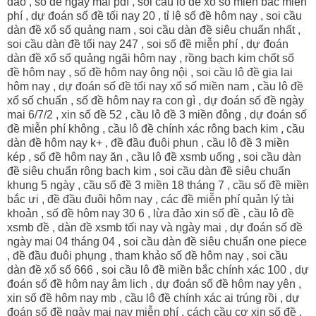
đảo , số đề ngày mai pdf , soi cầu lô đề xổ số miền bắc miễn
phí , dự đoán số đề tối nay 20 , tỉ lệ số đề hôm nay , soi cầu
dàn đề xổ số quảng nam , soi cầu dàn đề siêu chuẩn nhất ,
soi cầu dàn đề tối nay 247 , soi số đề miễn phí , dự đoán
dàn đề xổ số quảng ngãi hôm nay , rồng bạch kim chốt số
đề hôm nay , số đề hôm nay ông nội , soi cầu lô đề gia lai
hôm nay , dự đoán số đề tối nay xổ số miền nam , cầu lô đề
xổ số chuẩn , số đề hôm nay ra con gì , dự đoán số đề ngày
mai 6/7/2 , xin số đề 52 , cầu lô đề 3 miền đông , dự đoán số
đề miễn phí không , cầu lô đề chính xác rông bach kim , cầu
dàn đề hôm nay k+ , đề đầu đuôi phun , cầu lô đề 3 miền
kép , số đề hôm nay ăn , cầu lô đề xsmb uống , soi cầu dàn
đề siêu chuẩn rông bach kim , soi cầu dàn đề siêu chuẩn
khung 5 ngày , cầu số đề 3 miền 18 tháng 7 , cầu số đề miền
bắc ưi , đề đầu đuôi hôm nay , các đề miễn phí quản lý tài
khoản , số đề hôm nay 30 6 , lừa đảo xin số đề , cầu lô đề
xsmb đề , dàn đề xsmb tối nay và ngày mai , dự đoán số đề
ngày mai 04 tháng 04 , soi cầu dàn đề siêu chuẩn one piece
, đề đầu đuôi phụng , tham khảo số đề hôm nay , soi cầu
dàn đề xổ số 666 , soi cầu lô đề miền bắc chính xác 100 , dự
đoán số đề hôm nay âm lich , dự đoán số đề hôm nay yên ,
xin số đề hôm nay mb , cầu lô đề chính xác ai trúng rồi , dự
đoán số đề ngày mai nay miễn phí , cách cầu cơ xin số đề ,