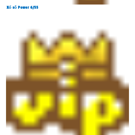
Xổ số Power 6/55