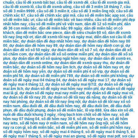
chuẩn
,
cầu lô đề xsmb bất bại
,
cầu lô đề xsmb đề
,
cầu lô đề xsmb gia mã
,
cầu lô đề xsmb lô
,
cầu lô đề xsmb uống
,
cầu số đề 3 miền 18 tháng 7
,
cầu
số đề 3 miền 9999
,
cầu số đề 3 miền it
,
cầu số đề 3 miền ông nội
,
cầu số đề
chính xác 67
,
cầu số đề chính xác giải mã
,
cầu số đề miền bắc app soi
,
cầu
số đề miền bắc ưi
,
cầu số đề miền bắc về bao nhiêu
,
cầu số đề miễn phí đẹp
nhất hôm nay
,
cầu số đề miễn phí về việt nam
,
dàn đề 12 số miễn phí
,
dàn
đề 36 con miền bắc
,
dàn đề miền bắc 99 ngày
,
dàn đề miền bắc ơi có
khách
,
dàn đề miền bắc one piece
,
dàn đề siêu chuẩn 60 số
,
dàn đề xsmb
tối nay ông nội ơi
,
dàn đề xsmb tối nay và ngày mai
,
diễn đàn soi cầu lô đề
miền bắc
,
dự đoán dàn đề đẹp nhất hôm nay
,
dự đoán dàn đề hôm nay 00
00
,
dự đoán dàn đề hôm nay 89
,
dự đoán dàn đề hôm nay đánh con gì
,
dự
đoán dàn đề xổ số 50 ngày
,
dự đoán dàn đề xổ số 7 số
,
dự đoán dàn đề xổ
số chấm com
,
dự đoán dàn đề xổ số online miễn phí
,
dự đoán dàn đề xổ số
plus
,
dự đoán dàn đề xổ số quảng ngãi hôm nay
,
dự đoán dàn đề xsmb es
,
dự đoán dàn đề xsmb online
,
dự đoán dàn đề xsmb quay thu
,
dự đoán đề
miền bắc
,
dự đoán số đề hôm nay âm lich
,
dự đoán số đề hôm nay ơt
,
dự
đoán số đề hôm nay yên
,
dự đoán số đề miễn phí 4 số vip
,
dự đoán số đề
miễn phí 56
,
dự đoán số đề miễn phí 789
,
dự đoán số đề miễn phí không
,
dự
đoán số đề ngày mai 04 tháng 04
,
dự đoán số đề ngày mai 17
,
dự đoán số
đề ngày mai 4 tháng 12
,
dự đoán số đề ngày mai 6/7/2
,
dự đoán số đề ngày
mai âm lich
,
dự đoán số đề ngày mai hôm nay miễn phí
,
dự đoán số đề ngày
mai là gì
,
dự đoán số đề ngày mai nay miễn phí
,
dự đoán số đề ngày mai về
,
dự đoán số đề tối nay 20
,
dự đoán số đề tối nay đà nẵng
,
dự đoán số đề tối
nay hải phòng
,
dự đoán số đề tối nay ông nội
,
dự đoán số đề tối nay xổ số
miền nam
,
đầu đuôi đề
,
đề đầu đuôi hôm nay
,
đề đầu đuôi ôm
,
đề đầu đuôi
phun
,
đề đầu đuôi phụng
,
đoán số đề miền bắc
,
lô vip 888
,
lừa đảo xin số đề
,
nuôi đề đầu đuôi khung 3 ngày
,
rồng bạch kim chốt số đề hôm nay
,
số đề
hôm nay 07 tháng 04
,
số đề hôm nay 30 6
,
số đề hôm nay ăn
,
số đề hôm
nay ielts
,
số đề hôm nay ở miền nam
,
số đề hôm nay ông nội
,
số đề hôm
nay ra con gì
,
số đề miền bắc
,
số đề miễn phí em
,
số đề miễn phí hôm nay
,
số đề ngày hôm nay
,
số đề ngày mai 4 tháng 6
,
số đề ngày mai 6 tháng 5
,
số
đề ngày mai 7 tháng 5
,
số đề ngày mai an giang
,
số đề ngày mai pdf
,
soi cầu