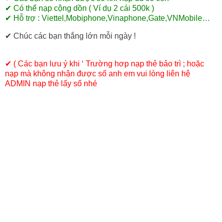
✔ Có thể nạp cộng dồn ( Ví dụ 2 cái 500k )
✔ Hỗ trợ : Viettel,Mobiphone,Vinaphone,Gate,VNMobile…
✔ Chúc các bạn thắng lớn mỗi ngày !
✔ ( Các bạn lưu ý khi ‘ Trường hơp nạp thẻ bảo trì ; hoặc
nạp mà không nhận được số anh em vui lòng liên hệ
ADMIN nạp thẻ lấy số nhé