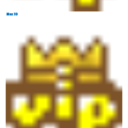
Max 3D