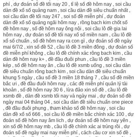
phí , dự đoán số đề tối nay 20 , tỉ lệ số đề hôm nay , soi cầu
dàn đề xổ số quảng nam , soi cầu dàn đề siêu chuẩn nhất ,
soi cầu dàn đề tối nay 247 , soi số đề miễn phí , dự đoán
dàn đề xổ số quảng ngãi hôm nay , rồng bạch kim chốt số
đề hôm nay , số đề hôm nay ông nội , soi cầu lô đề gia lai
hôm nay , dự đoán số đề tối nay xổ số miền nam , cầu lô đề
xổ số chuẩn , số đề hôm nay ra con gì , dự đoán số đề ngày
mai 6/7/2 , xin số đề 52 , cầu lô đề 3 miền đông , dự đoán số
đề miễn phí không , cầu lô đề chính xác rông bach kim , cầu
dàn đề hôm nay k+ , đề đầu đuôi phun , cầu lô đề 3 miền
kép , số đề hôm nay ăn , cầu lô đề xsmb uống , soi cầu dàn
đề siêu chuẩn rông bach kim , soi cầu dàn đề siêu chuẩn
khung 5 ngày , cầu số đề 3 miền 18 tháng 7 , cầu số đề miền
bắc ưi , đề đầu đuôi hôm nay , các đề miễn phí quản lý tài
khoản , số đề hôm nay 30 6 , lừa đảo xin số đề , cầu lô đề
xsmb đề , dàn đề xsmb tối nay và ngày mai , dự đoán số đề
ngày mai 04 tháng 04 , soi cầu dàn đề siêu chuẩn one piece
, đề đầu đuôi phụng , tham khảo số đề hôm nay , soi cầu
dàn đề xổ số 666 , soi cầu lô đề miền bắc chính xác 100 , dự
đoán số đề hôm nay âm lich , dự đoán số đề hôm nay yên ,
xin số đề hôm nay mb , cầu lô đề chính xác ai trúng rồi , dự
đoán số đề ngày mai nay miễn phí , cách cầu cơ xin số đề ,