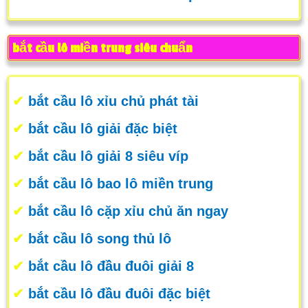
bắt cầu lô miền trung siêu chuẩn
✔
bắt cầu lô xỉu chủ phát tài
✔
bắt cầu lô giải đặc biệt
✔
bắt cầu lô giải 8 siêu víp
✔
bắt cầu lô bao lô miền trung
✔
bắt cầu lô cặp xỉu chủ ăn ngay
✔
bắt cầu lô song thủ lô
✔
bắt cầu lô đầu đuôi giải 8
✔
bắt cầu lô đầu đuôi đặc biệt