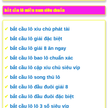
bắt cầu lô miền nam siêu chuẩn
✔
bắt cầu lô xỉu chủ phát tài
✔
bắt cầu lô giải đặc biệt
✔
bắt cầu lô giải 8 ăn ngay
✔
bắt cầu lô bao lô chuẩn xác
✔
bắt cầu lô cặp xỉu chủ siêu víp
✔
bắt cầu lô song thủ lô
✔
bắt cầu lô đầu đuôi giải 8
✔
bắt cầu lô đầu đuôi đặc biệt
✔
bắt cầu lô lô 3 số siêu víp