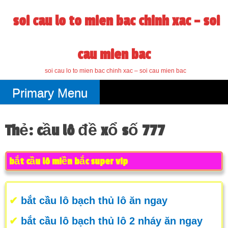
Skip
to
soi cau lo to mien bac chinh xac – soi
content
cau mien bac
soi cau lo to mien bac chinh xac – soi cau mien bac
Primary Menu
Thẻ:
cầu lô đề xổ số 777
bắt cầu lô miền bắc super vip
✔
bắt cầu lô bạch thủ lô ăn ngay
✔
bắt cầu lô bạch thủ lô 2 nháy ăn ngay