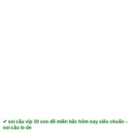
✔ soi cầu víp 10 con đề miền bắc hôm nay siêu chuẩn –
soi câu lo de