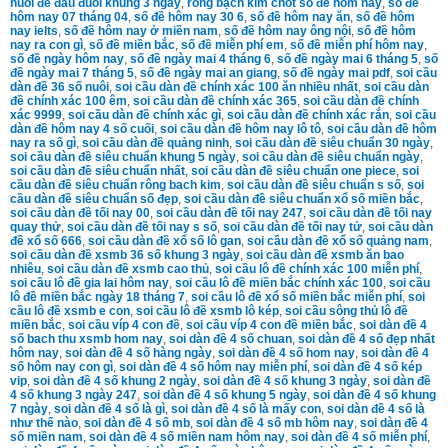
nuôi đề đầu đuôi khung 3 ngày
,
rồng bạch kim chốt số đề hôm nay
,
số đề
hôm nay 07 tháng 04
,
số đề hôm nay 30 6
,
số đề hôm nay ăn
,
số đề hôm
nay ielts
,
số đề hôm nay ở miền nam
,
số đề hôm nay ông nội
,
số đề hôm
nay ra con gì
,
số đề miền bắc
,
số đề miễn phí em
,
số đề miễn phí hôm nay
,
số đề ngày hôm nay
,
số đề ngày mai 4 tháng 6
,
số đề ngày mai 6 tháng 5
,
số
đề ngày mai 7 tháng 5
,
số đề ngày mai an giang
,
số đề ngày mai pdf
,
soi cầu
dàn đề 36 số nuôi
,
soi cầu dàn đề chính xác 100 ăn nhiều nhất
,
soi cầu dàn
đề chính xác 100 êm
,
soi cầu dàn đề chính xác 365
,
soi cầu dàn đề chính
xác 9999
,
soi cầu dàn đề chính xác gì
,
soi cầu dàn đề chính xác rắn
,
soi cầu
dàn đề hôm nay 4 số cuối
,
soi cầu dàn đề hôm nay lô tô
,
soi cầu dàn đề hôm
nay ra số gì
,
soi cầu dàn đề quảng ninh
,
soi cầu dàn đề siêu chuẩn 30 ngày
,
soi cầu dàn đề siêu chuẩn khung 5 ngày
,
soi cầu dàn đề siêu chuẩn ngày
,
soi cầu dàn đề siêu chuẩn nhất
,
soi cầu dàn đề siêu chuẩn one piece
,
soi
cầu dàn đề siêu chuẩn rông bach kim
,
soi cầu dàn đề siêu chuẩn s số
,
soi
cầu dàn đề siêu chuẩn số đẹp
,
soi cầu dàn đề siêu chuẩn xổ số miền bắc
,
soi cầu dàn đề tối nay 00
,
soi cầu dàn đề tối nay 247
,
soi cầu dàn đề tối nay
quay thử
,
soi cầu dàn đề tối nay s số
,
soi cầu dàn đề tối nay tử
,
soi cầu dàn
đề xổ số 666
,
soi cầu dàn đề xổ số lô gan
,
soi cầu dàn đề xổ số quảng nam
,
soi cầu dàn đề xsmb 36 số khung 3 ngày
,
soi cầu dàn đề xsmb ăn bao
nhiêu
,
soi cầu dàn đề xsmb cao thủ
,
soi cầu lô đề chính xác 100 miễn phí
,
soi cầu lô đề gia lai hôm nay
,
soi cầu lô đề miền bắc chính xác 100
,
soi cầu
lô đề miền bắc ngày 18 tháng 7
,
soi cầu lô đề xổ số miền bắc miễn phí
,
soi
cầu lô đề xsmb e con
,
soi cầu lô đề xsmb lô kép
,
soi cầu sông thủ lô đề
miền bắc
,
soi cầu víp 4 con đề
,
soi cầu víp 4 con đề miền bắc
,
soi dàn đề 4
số bach thu xsmb hom nay
,
soi dàn đề 4 số chuan
,
soi dàn đề 4 số đẹp nhất
hôm nay
,
soi dàn đề 4 số hàng ngày
,
soi dàn đề 4 số hom nay
,
soi dàn đề 4
số hôm nay con gì
,
soi dàn đề 4 số hôm nay miễn phí
,
soi dàn đề 4 số kép
vip
,
soi dàn đề 4 số khung 2 ngày
,
soi dàn đề 4 số khung 3 ngày
,
soi dàn đề
4 số khung 3 ngày 247
,
soi dàn đề 4 số khung 5 ngày
,
soi dàn đề 4 số khung
7 ngày
,
soi dàn đề 4 số là gì
,
soi dàn đề 4 số là mấy con
,
soi dàn đề 4 số là
như thế nào
,
soi dàn đề 4 số mb
,
soi dàn đề 4 số mb hôm nay
,
soi dàn đề 4
số miền nam
,
soi dàn đề 4 số miền nam hôm nay
,
soi dàn đề 4 số miễn phí
,