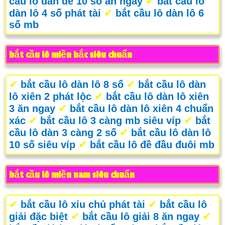
cầu lô dàn đề 10 số ăn ngay
✔
bắt cầu lô
dàn lô 4 số phát tài
✔
bắt cầu lô dàn lô 6
số mb
bắt cầu lô miền bắc siêu chuẩn
✔
bắt cầu lô dàn lô 8 số
✔
bắt cầu lô dàn
lô xiên 2 phát lộc
✔
bắt cầu lô dàn lô xiên
3 ăn ngay
✔
bắt cầu lô dàn lô xiên 4 chuẩn
xác
✔
bắt cầu lô 3 càng mb siêu víp
✔
bắt
cầu lô dàn 3 càng 2 số
✔
bắt cầu lô dàn lô
10 số siêu víp
✔
bắt cầu lô đề đầu đuôi mb
bắt cầu lô miền nam siêu chuẩn
✔
bắt cầu lô xỉu chủ phát tài
✔
bắt cầu lô
giải đặc biệt
✔
bắt cầu lô giải 8 ăn ngay
✔