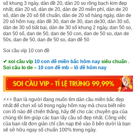
số khung 3 ngày, dàn đề 20, dàn 20 so rồng bạch kim đẹp
nhất, dàn 20 số, dàn de 20, dàn de 20 miễn phí, dàn de 20
số, dàn de 20 số 68 chuẩn, dàn de 20 số hàng ngày, dàn de
20 số hôm nay, dàn đề 30, dan de 30, dan de30, dàn 30 số,
dàn de 30 số bất bại, dàn de 30 số khung 2 ngày, dan 50 so,
dan 50 số, dan de 50, dan de 50 con, dan de 50 so, dan de
50s, dan đe 50, dan đe 50 so, dan đê 50
Soi cầu víp 10 con đề
✔ soi cầu víp
10 con đề miền bắc hôm nay
siêu chuẩn .
Soi câu lo de –
10 con đề mb
–
lô đề hôm nay
⚡️⚡️⚡️ Bạn là người đang muốn tìm dàn cầu miền bắc đẹp
nhất để chơi xổ số trong ngày hôm nay mà chưa biết nên
con lô nào để chiến thắng, hãy để cho các chuyên gia của
chúng tôi tìm giúp các bạn lấy cầu số đẹp nhất. Công việc
của bạn rất đơn giản chỉ cần nạp thẻ vào ô bên dưới là bạn
sẽ sở hữu ngay số chuẩn 100% trong ngày.