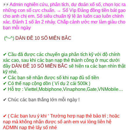
⚡️⚡️
Admin nghiên cứu, phân tích, dự đoán xổ số, chọn lọc ra
những con số cực chuẩn. → Số Vip Đáng đồng tiền bát gạo
cho anh chị em. Số siêu chuẩn tỷ lệ ăn luôn cao luôn chính
xác. Đánh 1 số ăn 2 nháy. Chắp cánh ước mơ làm giàu cho
bạn mỗi ngày
(^~^)
DÀN ĐỀ 10 SỐ MIỀN BẮC
✔ Cầu đã được các chuyên gia phân tích kỹ với độ chính
xác cao, sau khi các bạn nạp thẻ thành công ở mục dưới
đây
DÀN ĐỀ 10 SỐ MIỀN BẮC
sẽ hiện ra các bạn nhìn thật
kỹ nhé.
✔ Các bạn sẽ nhận được số khi nạp đủ số tiền
✔ Có thể nạp cộng dồn ( Ví dụ 2 cái 500k )
✔ Hỗ trợ : Viettel,Mobiphone,Vinaphone,Gate,VNMobile…
✔ Chúc các bạn thắng lớn mỗi ngày !
✔ ( Các bạn lưu ý khi ‘ Trường hơp nạp thẻ bảo trì ; hoặc
nạp mà không nhận được số anh em vui lòng liên hệ
ADMIN nạp thẻ lấy số nhé