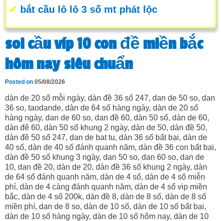
✔
bắt cầu lô lô 3 số mt phát lộc
soi cầu víp 10 con đề miền bắc
hôm nay siêu chuẩn
Posted on
05/08/2026
dàn de 20 số mỗi ngày, dàn đề 36 số 247, dan de 50 so, dan
36 so, taodande, dàn de 64 số hàng ngày, dàn de 20 số
hàng ngày, dan de 60 so, dan đề 60, dàn 50 số, dàn de 60,
dàn đê 60, dàn 50 số khung 2 ngày, dàn de 50, dàn đề 50,
dàn đề 50 số 247, dan de bat tu, dàn 36 số bất bại, dàn de
40 số, dàn de 40 số đánh quanh năm, dàn đề 36 con bất bại,
dàn đề 50 số khung 3 ngày, dan 50 so, dan 60 so, dan de
10, dan đề 20, dàn de 20, dàn đề 36 số khung 2 ngày, dàn
de 64 số đánh quanh năm, dàn de 4 số, dàn de 4 số miễn
phí, dàn de 4 càng đánh quanh năm, dàn de 4 số vip miền
bắc, dàn de 4 số 200k, dàn đề 8, dàn de 8 số, dàn de 8 số
miền phí, dan de 8 so, dàn de 10 số, dàn de 10 số bất bại,
dàn de 10 số hàng ngày, dàn de 10 số hôm nay, dàn de 10