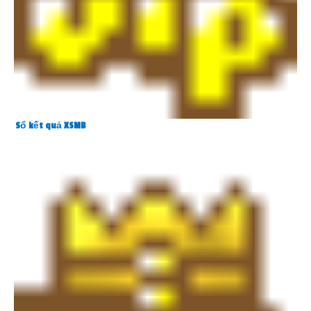
Sổ kết quả XSMB