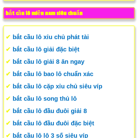
bắt cầu lô miền nam siêu chuẩn
✔
bắt cầu lô xỉu chủ phát tài
✔
bắt cầu lô giải đặc biệt
✔
bắt cầu lô giải 8 ăn ngay
✔
bắt cầu lô bao lô chuẩn xác
✔
bắt cầu lô cặp xỉu chủ siêu víp
✔
bắt cầu lô song thủ lô
✔
bắt cầu lô đầu đuôi giải 8
✔
bắt cầu lô đầu đuôi đặc biệt
✔
bắt cầu lô lô 3 số siêu víp