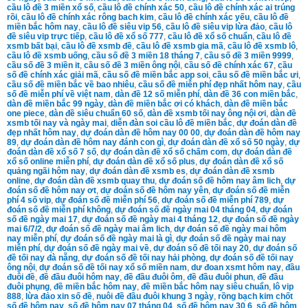
cầu lô đề 3 miền xổ số
,
cầu lô đề chính xác 50
,
cầu lô đề chính xác ai trúng
rồi
,
cầu lô đề chính xác rông bach kim
,
cầu lô đề chính xác yếu
,
cầu lô đề
miền bắc hôm nay
,
cầu lô đề siêu vip 56
,
cầu lô đề siêu vip lừa đảo
,
cầu lô
đề siêu vip trực tiếp
,
cầu lô đề xổ số 777
,
cầu lô đề xổ số chuẩn
,
cầu lô đề
xsmb bất bại
,
cầu lô đề xsmb đề
,
cầu lô đề xsmb gia mã
,
cầu lô đề xsmb lô
,
cầu lô đề xsmb uống
,
cầu số đề 3 miền 18 tháng 7
,
cầu số đề 3 miền 9999
,
cầu số đề 3 miền it
,
cầu số đề 3 miền ông nội
,
cầu số đề chính xác 67
,
cầu
số đề chính xác giải mã
,
cầu số đề miền bắc app soi
,
cầu số đề miền bắc ưi
,
cầu số đề miền bắc về bao nhiêu
,
cầu số đề miễn phí đẹp nhất hôm nay
,
cầu
số đề miễn phí về việt nam
,
dàn đề 12 số miễn phí
,
dàn đề 36 con miền bắc
,
dàn đề miền bắc 99 ngày
,
dàn đề miền bắc ơi có khách
,
dàn đề miền bắc
one piece
,
dàn đề siêu chuẩn 60 số
,
dàn đề xsmb tối nay ông nội ơi
,
dàn đề
xsmb tối nay và ngày mai
,
diễn đàn soi cầu lô đề miền bắc
,
dự đoán dàn đề
đẹp nhất hôm nay
,
dự đoán dàn đề hôm nay 00 00
,
dự đoán dàn đề hôm nay
89
,
dự đoán dàn đề hôm nay đánh con gì
,
dự đoán dàn đề xổ số 50 ngày
,
dự
đoán dàn đề xổ số 7 số
,
dự đoán dàn đề xổ số chấm com
,
dự đoán dàn đề
xổ số online miễn phí
,
dự đoán dàn đề xổ số plus
,
dự đoán dàn đề xổ số
quảng ngãi hôm nay
,
dự đoán dàn đề xsmb es
,
dự đoán dàn đề xsmb
online
,
dự đoán dàn đề xsmb quay thu
,
dự đoán số đề hôm nay âm lich
,
dự
đoán số đề hôm nay ơt
,
dự đoán số đề hôm nay yên
,
dự đoán số đề miễn
phí 4 số vip
,
dự đoán số đề miễn phí 56
,
dự đoán số đề miễn phí 789
,
dự
đoán số đề miễn phí không
,
dự đoán số đề ngày mai 04 tháng 04
,
dự đoán
số đề ngày mai 17
,
dự đoán số đề ngày mai 4 tháng 12
,
dự đoán số đề ngày
mai 6/7/2
,
dự đoán số đề ngày mai âm lich
,
dự đoán số đề ngày mai hôm
nay miễn phí
,
dự đoán số đề ngày mai là gì
,
dự đoán số đề ngày mai nay
miễn phí
,
dự đoán số đề ngày mai về
,
dự đoán số đề tối nay 20
,
dự đoán số
đề tối nay đà nẵng
,
dự đoán số đề tối nay hải phòng
,
dự đoán số đề tối nay
ông nội
,
dự đoán số đề tối nay xổ số miền nam
,
dư đoan xsmt hôm nay
,
đầu
đuôi đề
,
đề đầu đuôi hôm nay
,
đề đầu đuôi ôm
,
đề đầu đuôi phun
,
đề đầu
đuôi phụng
,
đề miền bắc hôm nay
,
đề miền bắc hôm nay siêu chuẩn
,
lô vip
888
,
lừa đảo xin số đề
,
nuôi đề đầu đuôi khung 3 ngày
,
rồng bạch kim chốt
số đề hôm nay
,
số đề hôm nay 07 tháng 04
,
số đề hôm nay 30 6
,
số đề hôm