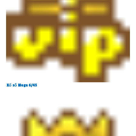
Xổ số Mega 6/45