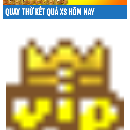
QUAY THỬ KẾT QUẢ XS HÔM NAY