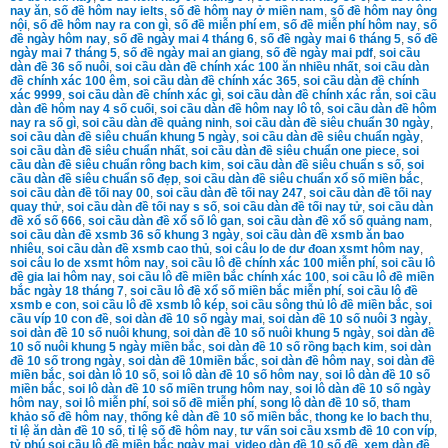
nay ăn
,
số đề hôm nay ielts
,
số đề hôm nay ở miền nam
,
số đề hôm nay ông
nội
,
số đề hôm nay ra con gì
,
số đề miễn phí em
,
số đề miễn phí hôm nay
,
số
đề ngày hôm nay
,
số đề ngày mai 4 tháng 6
,
số đề ngày mai 6 tháng 5
,
số đề
ngày mai 7 tháng 5
,
số đề ngày mai an giang
,
số đề ngày mai pdf
,
soi cầu
dàn đề 36 số nuôi
,
soi cầu dàn đề chính xác 100 ăn nhiều nhất
,
soi cầu dàn
đề chính xác 100 êm
,
soi cầu dàn đề chính xác 365
,
soi cầu dàn đề chính
xác 9999
,
soi cầu dàn đề chính xác gì
,
soi cầu dàn đề chính xác rắn
,
soi cầu
dàn đề hôm nay 4 số cuối
,
soi cầu dàn đề hôm nay lô tô
,
soi cầu dàn đề hôm
nay ra số gì
,
soi cầu dàn đề quảng ninh
,
soi cầu dàn đề siêu chuẩn 30 ngày
,
soi cầu dàn đề siêu chuẩn khung 5 ngày
,
soi cầu dàn đề siêu chuẩn ngày
,
soi cầu dàn đề siêu chuẩn nhất
,
soi cầu dàn đề siêu chuẩn one piece
,
soi
cầu dàn đề siêu chuẩn rông bach kim
,
soi cầu dàn đề siêu chuẩn s số
,
soi
cầu dàn đề siêu chuẩn số đẹp
,
soi cầu dàn đề siêu chuẩn xổ số miền bắc
,
soi cầu dàn đề tối nay 00
,
soi cầu dàn đề tối nay 247
,
soi cầu dàn đề tối nay
quay thử
,
soi cầu dàn đề tối nay s số
,
soi cầu dàn đề tối nay tử
,
soi cầu dàn
đề xổ số 666
,
soi cầu dàn đề xổ số lô gan
,
soi cầu dàn đề xổ số quảng nam
,
soi cầu dàn đề xsmb 36 số khung 3 ngày
,
soi cầu dàn đề xsmb ăn bao
nhiêu
,
soi cầu dàn đề xsmb cao thủ
,
soi câu lo de dư đoan xsmt hôm nay
,
soi câu lo de xsmt hôm nay
,
soi cầu lô đề chính xác 100 miễn phí
,
soi cầu lô
đề gia lai hôm nay
,
soi cầu lô đề miền bắc chính xác 100
,
soi cầu lô đề miền
bắc ngày 18 tháng 7
,
soi cầu lô đề xổ số miền bắc miễn phí
,
soi cầu lô đề
xsmb e con
,
soi cầu lô đề xsmb lô kép
,
soi cầu sông thủ lô đề miền bắc
,
soi
cầu víp 10 con đề
,
soi dàn đề 10 số ngày mai
,
soi dàn đề 10 số nuôi 3 ngày
,
soi dàn đề 10 số nuôi khung
,
soi dàn đề 10 số nuôi khung 5 ngày
,
soi dàn đề
10 số nuôi khung 5 ngày miền bắc
,
soi dàn đề 10 số rồng bạch kim
,
soi dàn
đề 10 số trong ngày
,
soi dàn đề 10miền bắc
,
soi dàn đề hôm nay
,
soi dàn đề
miền bắc
,
soi dàn lô 10 số
,
soi lô dàn đề 10 số hôm nay
,
soi lô dàn đề 10 số
miền bắc
,
soi lô dàn đề 10 số miền trung hôm nay
,
soi lô dàn đề 10 số ngày
hôm nay
,
soi lô miễn phí
,
soi số đề miễn phí
,
song lô dàn đề 10 số
,
tham
khảo số đề hôm nay
,
thống kê dàn đề 10 số miền bắc
,
thong ke lo bach thu
,
tỉ lệ ăn dàn đề 10 số
,
tỉ lệ số đề hôm nay
,
tư vấn soi cầu xsmb đề 10 con víp
,
tỷ phú soi cầu lô đề miền bắc ngày mai
,
video dàn đề 10 số đề
,
xem dàn đề