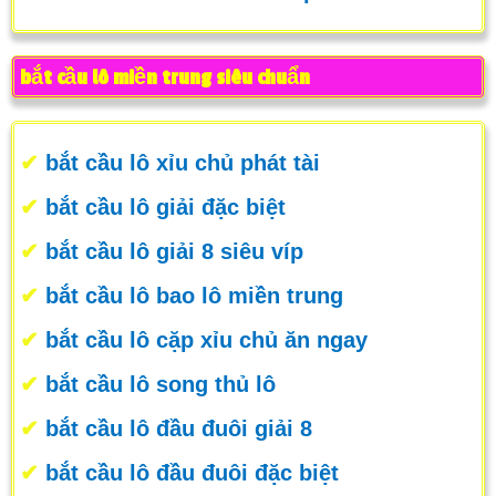
bắt cầu lô miền trung siêu chuẩn
✔
bắt cầu lô xỉu chủ phát tài
✔
bắt cầu lô giải đặc biệt
✔
bắt cầu lô giải 8 siêu víp
✔
bắt cầu lô bao lô miền trung
✔
bắt cầu lô cặp xỉu chủ ăn ngay
✔
bắt cầu lô song thủ lô
✔
bắt cầu lô đầu đuôi giải 8
✔
bắt cầu lô đầu đuôi đặc biệt