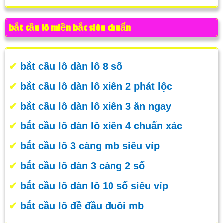
bắt cầu lô miền bắc siêu chuẩn
✔
bắt cầu lô dàn lô 8 số
✔
bắt cầu lô dàn lô xiên 2 phát lộc
✔
bắt cầu lô dàn lô xiên 3 ăn ngay
✔
bắt cầu lô dàn lô xiên 4 chuẩn xác
✔
bắt cầu lô 3 càng mb siêu víp
✔
bắt cầu lô dàn 3 càng 2 số
✔
bắt cầu lô dàn lô 10 số siêu víp
✔
bắt cầu lô đề đầu đuôi mb