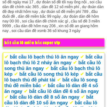
số đề ngày mai 17 , dự đoán số đề tối nay ông nội , soi cầu
dàn đề chính xác 365 , dàn đề 12 số miễn phí , dự đoán dàn
đề đẹp nhất hôm nay , dự đoán số đề miễn phí 789 , đầu
đuôi đề , dàn đề miền bắc 99 ngày , dự đoán dàn đề hôm
nay 00 00 , soi cầu dàn đề chính xác gì , cầu số đề 3 miền
9999 , cầu dàn đề hôm nay 206 , xin số đề an giang hôm
nay , soi cầu dàn đề xsmb 36 số khung 3 ngày
bắt cầu lô miền bắc super vip
✔
bắt cầu lô bạch thủ lô ăn ngay
✔
bắt cầu
lô bạch thủ lô 2 nháy ăn ngay
✔
bắt cầu lô
song thủ ăn ngay
✔
bắt cầu lô bạch thủ lô
kép
✔
bắt cầu lô song thủ lô kép
✔
bắt cầu
lô bạch thủ đề phát tài
✔
bắt cầu lô song
thủ đề miền bắc
✔
bắt cầu lô dàn đề 4 số
ăn ngay
✔
bắt cầu lô dàn đề 6 số ăn ngay
✔
bắt cầu lô dàn đề 8 số ăn ngay
✔
bắt
cầu lô dàn đề 10 số ăn ngay
✔
bắt cầu lô