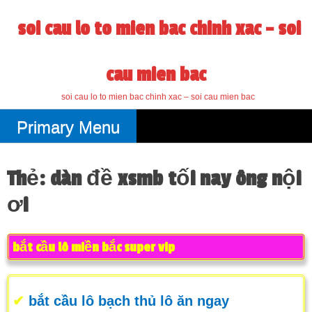
Skip
to
soi cau lo to mien bac chinh xac – soi
content
cau mien bac
soi cau lo to mien bac chinh xac – soi cau mien bac
Primary Menu
Thẻ:
dàn đề xsmb tối nay ông nội
ơi
bắt cầu lô miền bắc super vip
✔
bắt cầu lô bạch thủ lô ăn ngay