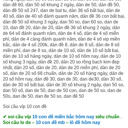
dàn đê 60, dàn 50 số khung 2 ngày, dàn de 50, dàn đề 50,
dàn đề 50 số 247, dan de bat tu, dàn 36 số bất bại, dàn de
40 số, dàn de 40 số đánh quanh năm, dàn đề 36 con bất bại,
dàn đề 50 số khung 3 ngày, dan 50 so, dan 60 so, dan de
10, dan đề 20, dàn de 20, dàn đề 36 số khung 2 ngày, dàn
de 64 số đánh quanh năm, dàn de 4 số, dàn de 4 số miễn
phí, dàn de 4 càng đánh quanh năm, dàn de 4 số vip miền
bắc, dàn de 4 số 200k, dàn đề 8, dàn de 8 số, dàn de 8 số
miền phí, dan de 8 so, dàn de 10 số, dàn de 10 số bất bại,
dàn de 10 số hàng ngày, dàn de 10 số hôm nay, dàn de 10
số khung 3 ngày, dàn đề 20, dàn 20 so rồng bạch kim đẹp
nhất, dàn 20 số, dàn de 20, dàn de 20 miễn phí, dàn de 20
số, dàn de 20 số 68 chuẩn, dàn de 20 số hàng ngày, dàn de
20 số hôm nay, dàn đề 30, dan de 30, dan de30, dàn 30 số,
dàn de 30 số bất bại, dàn de 30 số khung 2 ngày, dan 50 so,
dan 50 số, dan de 50, dan de 50 con, dan de 50 so, dan de
50s, dan đe 50, dan đe 50 so, dan đê 50
Soi cầu víp 10 con đề
✔ soi cầu víp
10 con đề miền bắc hôm nay
siêu chuẩn .
Soi câu lo de –
10 con đề mb
–
lô đề hôm nay