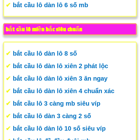
✔
bắt cầu lô dàn lô 6 số mb
bắt cầu lô miền bắc siêu chuẩn
✔
bắt cầu lô dàn lô 8 số
✔
bắt cầu lô dàn lô xiên 2 phát lộc
✔
bắt cầu lô dàn lô xiên 3 ăn ngay
✔
bắt cầu lô dàn lô xiên 4 chuẩn xác
✔
bắt cầu lô 3 càng mb siêu víp
✔
bắt cầu lô dàn 3 càng 2 số
✔
bắt cầu lô dàn lô 10 số siêu víp