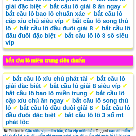
giải đặc biệt
✔
bắt cầu lô giải 8 ăn ngay
✔
bắt cầu lô bao lô chuẩn xác
✔
bắt cầu lô
cặp xỉu chủ siêu víp
✔
bắt cầu lô song thủ
lô
✔
bắt cầu lô đầu đuôi giải 8
✔
bắt cầu lô
đầu đuôi đặc biệt
✔
bắt cầu lô lô 3 số siêu
víp
bắt cầu lô miền trung siêu chuẩn
✔
bắt cầu lô xỉu chủ phát tài
✔
bắt cầu lô
giải đặc biệt
✔
bắt cầu lô giải 8 siêu víp
✔
bắt cầu lô bao lô miền trung
✔
bắt cầu lô
cặp xỉu chủ ăn ngay
✔
bắt cầu lô song thủ
lô
✔
bắt cầu lô đầu đuôi giải 8
✔
bắt cầu lô
đầu đuôi đặc biệt
✔
bắt cầu lô lô 3 số mt
phát lộc
Posted in
Cầu siêu vip miền bắc
,
Cầu vip miền bắc
Tagged
các đề miễn
phí ở đà lạt
,
các đề miễn phí powerpoint
,
các đề miễn phí quản lý tài khoản
,