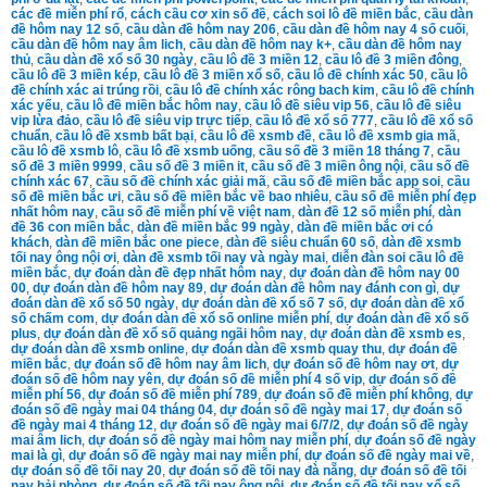
các đề miễn phí rổ
,
cách cầu cơ xin số đề
,
cách soi lô đề miền bắc
,
cầu dàn
đề hôm nay 12 số
,
cầu dàn đề hôm nay 206
,
cầu dàn đề hôm nay 4 số cuối
,
cầu dàn đề hôm nay âm lich
,
cầu dàn đề hôm nay k+
,
cầu dàn đề hôm nay
thủ
,
cầu dàn đề xổ số 30 ngày
,
cầu lô đề 3 miền 12
,
cầu lô đề 3 miền đông
,
cầu lô đề 3 miền kép
,
cầu lô đề 3 miền xổ số
,
cầu lô đề chính xác 50
,
cầu lô
đề chính xác ai trúng rồi
,
cầu lô đề chính xác rông bach kim
,
cầu lô đề chính
xác yếu
,
cầu lô đề miền bắc hôm nay
,
cầu lô đề siêu vip 56
,
cầu lô đề siêu
vip lừa đảo
,
cầu lô đề siêu vip trực tiếp
,
cầu lô đề xổ số 777
,
cầu lô đề xổ số
chuẩn
,
cầu lô đề xsmb bất bại
,
cầu lô đề xsmb đề
,
cầu lô đề xsmb gia mã
,
cầu lô đề xsmb lô
,
cầu lô đề xsmb uống
,
cầu số đề 3 miền 18 tháng 7
,
cầu
số đề 3 miền 9999
,
cầu số đề 3 miền it
,
cầu số đề 3 miền ông nội
,
cầu số đề
chính xác 67
,
cầu số đề chính xác giải mã
,
cầu số đề miền bắc app soi
,
cầu
số đề miền bắc ưi
,
cầu số đề miền bắc về bao nhiêu
,
cầu số đề miễn phí đẹp
nhất hôm nay
,
cầu số đề miễn phí về việt nam
,
dàn đề 12 số miễn phí
,
dàn
đề 36 con miền bắc
,
dàn đề miền bắc 99 ngày
,
dàn đề miền bắc ơi có
khách
,
dàn đề miền bắc one piece
,
dàn đề siêu chuẩn 60 số
,
dàn đề xsmb
tối nay ông nội ơi
,
dàn đề xsmb tối nay và ngày mai
,
diễn đàn soi cầu lô đề
miền bắc
,
dự đoán dàn đề đẹp nhất hôm nay
,
dự đoán dàn đề hôm nay 00
00
,
dự đoán dàn đề hôm nay 89
,
dự đoán dàn đề hôm nay đánh con gì
,
dự
đoán dàn đề xổ số 50 ngày
,
dự đoán dàn đề xổ số 7 số
,
dự đoán dàn đề xổ
số chấm com
,
dự đoán dàn đề xổ số online miễn phí
,
dự đoán dàn đề xổ số
plus
,
dự đoán dàn đề xổ số quảng ngãi hôm nay
,
dự đoán dàn đề xsmb es
,
dự đoán dàn đề xsmb online
,
dự đoán dàn đề xsmb quay thu
,
dự đoán đề
miền bắc
,
dự đoán số đề hôm nay âm lich
,
dự đoán số đề hôm nay ơt
,
dự
đoán số đề hôm nay yên
,
dự đoán số đề miễn phí 4 số vip
,
dự đoán số đề
miễn phí 56
,
dự đoán số đề miễn phí 789
,
dự đoán số đề miễn phí không
,
dự
đoán số đề ngày mai 04 tháng 04
,
dự đoán số đề ngày mai 17
,
dự đoán số
đề ngày mai 4 tháng 12
,
dự đoán số đề ngày mai 6/7/2
,
dự đoán số đề ngày
mai âm lich
,
dự đoán số đề ngày mai hôm nay miễn phí
,
dự đoán số đề ngày
mai là gì
,
dự đoán số đề ngày mai nay miễn phí
,
dự đoán số đề ngày mai về
,
dự đoán số đề tối nay 20
,
dự đoán số đề tối nay đà nẵng
,
dự đoán số đề tối
nay hải phòng
,
dự đoán số đề tối nay ông nội
,
dự đoán số đề tối nay xổ số