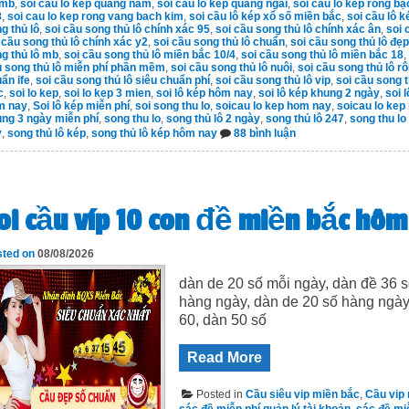
 mb
,
soi cầu lô kép quảng nam
,
soi cầu lô kép quảng ngãi
,
soi cầu lô kép rồng b
8
,
soi cau lo kep rong vang bach kim
,
soi cầu lô kép xổ số miền bắc
,
soi cầu lô 
g thủ lô
,
soi cầu song thủ lô chính xác 95
,
soi cầu song thủ lô chính xác ân
,
soi 
 cầu song thủ lô chính xác y2
,
soi cầu song thủ lô chuẩn
,
soi cầu song thủ lô đẹp
g thủ lô mb
,
soi cầu song thủ lô miền bắc 10/4
,
soi cầu song thủ lô miền bắc 18
,
 song thủ lô miễn phí phần mềm
,
soi cầu song thủ lô nuôi
,
soi cầu song thủ lô r
ẩn ife
,
soi cầu song thủ lô siêu chuẩn phí
,
soi cầu song thủ lô vip
,
soi cầu song 
c
,
soi lo kep
,
soi lo kep 3 mien
,
soi lô kép hôm nay
,
soi lô kép khung 2 ngày
,
soi 
m nay
,
Soi lô kép miễn phí
,
soi song thu lo
,
soicau lo kep hom nay
,
soicau lo kep
ng 3 ngày miễn phí
,
song thu lo
,
song thủ lô 2 ngày
,
song thủ lô 247
,
song thu lo
ở
y
,
song thủ lô kép
,
song thủ lô kép hôm nay
88 bình luận
soi
cầu
víp
lô
song
thủ
oi cầu víp 10 con đề miền bắc hôm
miền
bắc
hôm
sted on
08/08/2026
nay
siêu
dàn de 20 số mỗi ngày, dàn đề 36 s
chuẩn
hàng ngày, dàn de 20 số hàng ngày,
60, dàn 50 số
Read More
Posted in
Cầu siêu vip miền bắc
,
Cầu vip