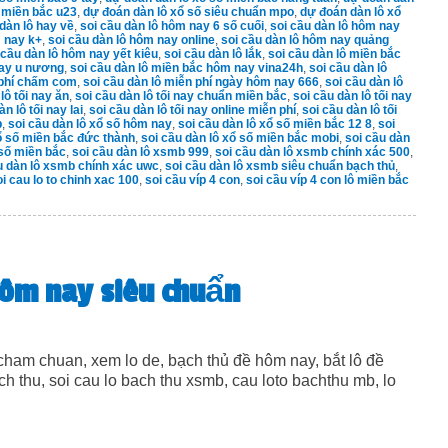
 miền bắc u23
,
dự đoán dàn lô xổ số siêu chuẩn mpo
,
dự đoán dàn lô xổ
 dàn lô hay về
,
soi cầu dàn lô hôm nay 6 số cuối
,
soi cầu dàn lô hôm nay
m nay k+
,
soi cầu dàn lô hôm nay online
,
soi cầu dàn lô hôm nay quảng
 cầu dàn lô hôm nay yết kiêu
,
soi cầu dàn lô lắk
,
soi cầu dàn lô miền bắc
nay u nương
,
soi cầu dàn lô miền bắc hôm nay vina24h
,
soi cầu dàn lô
 phí chấm com
,
soi cầu dàn lô miễn phí ngày hôm nay 666
,
soi cầu dàn lô
lô tối nay ăn
,
soi cầu dàn lô tối nay chuẩn miền bắc
,
soi cầu dàn lô tối nay
n lô tối nay lai
,
soi cầu dàn lô tối nay online miễn phí
,
soi cầu dàn lô tối
p
,
soi cầu dàn lô xổ số hôm nay
,
soi cầu dàn lô xổ số miền bắc 12 8
,
soi
xổ số miền bắc đức thành
,
soi cầu dàn lô xổ số miền bắc mobi
,
soi cầu dàn
 số miền bắc
,
soi cầu dàn lô xsmb 999
,
soi cầu dàn lô xsmb chính xác 500
,
u dàn lô xsmb chính xác uwc
,
soi cầu dàn lô xsmb siêu chuẩn bạch thủ
,
i cau lo to chinh xac 100
,
soi cầu víp 4 con
,
soi cầu víp 4 con lô miền bắc
hôm nay siêu chuẩn
 cham chuan, xem lo de, bạch thủ đề hôm nay, bắt lô đề
ch thu, soi cau lo bach thu xsmb, cau loto bachthu mb, lo