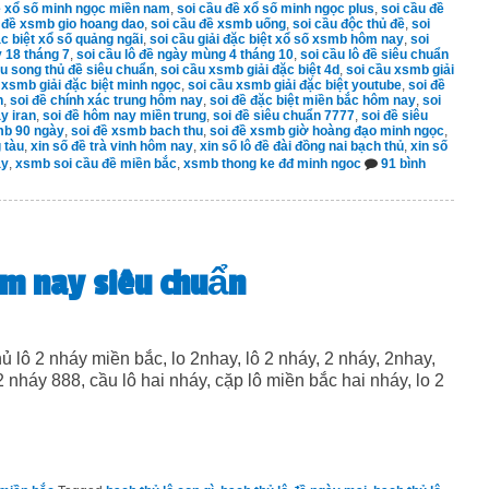
ề xổ số minh ngọc miền nam
,
soi cầu đề xổ số minh ngọc plus
,
soi cầu đề
 đề xsmb gio hoang dao
,
soi cầu đề xsmb uống
,
soi cầu độc thủ đề
,
soi
ặc biệt xổ số quảng ngãi
,
soi cầu giải đặc biệt xổ số xsmb hôm nay
,
soi
y 18 tháng 7
,
soi cầu lô đề ngày mùng 4 tháng 10
,
soi cầu lô đề siêu chuẩn
ầu song thủ đề siêu chuẩn
,
soi cầu xsmb giải đặc biệt 4d
,
soi cầu xsmb giải
 xsmb giải đặc biệt minh ngọc
,
soi cầu xsmb giải đặc biệt youtube
,
soi đề
h
,
soi đề chính xác trung hôm nay
,
soi đề đặc biệt miền bắc hôm nay
,
soi
y iran
,
soi đề hôm nay miền trung
,
soi đề siêu chuẩn 7777
,
soi đề siêu
mb 90 ngày
,
soi đề xsmb bach thu
,
soi đề xsmb giờ hoàng đạo minh ngọc
,
 tàu
,
xin số đề trà vinh hôm nay
,
xin số lô đề đài đồng nai bạch thủ
,
xin số
ay
,
xsmb soi cầu đề miền bắc
,
xsmb thong ke đđ minh ngoc
91 bình
ôm nay siêu chuẩn
ủ lô 2 nháy miền bắc, lo 2nhay, lô 2 nháy, 2 nháy, 2nhay,
2 nháy 888, cầu lô hai nháy, cặp lô miền bắc hai nháy, lo 2