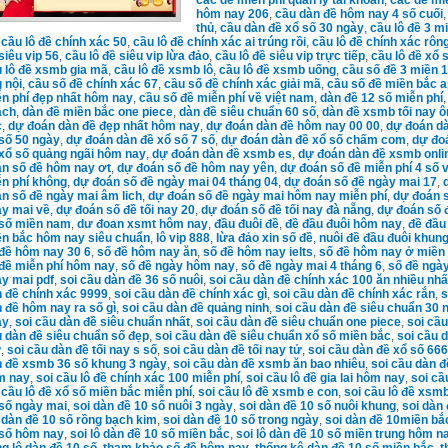
các đề miễn phí quản lý tài khoản
,
các đề miễ
hôm nay 206
,
cầu dàn đề hôm nay 4 số cuối
thủ
,
cầu dàn đề xổ số 30 ngày
,
cầu lô đề 3 m
,
cầu lô đề chính xác 50
,
cầu lô đề chính xác ai trúng rồi
,
cầu lô đề chính xác rôn
siêu vip 56
,
cầu lô đề siêu vip lừa đảo
,
cầu lô đề siêu vip trực tiếp
,
cầu lô đề xổ 
 lô đề xsmb gia mã
,
cầu lô đề xsmb lô
,
cầu lô đề xsmb uống
,
cầu số đề 3 miền 1
 nội
,
cầu số đề chính xác 67
,
cầu số đề chính xác giải mã
,
cầu số đề miền bắc a
n phí đẹp nhất hôm nay
,
cầu số đề miễn phí về việt nam
,
dàn đề 12 số miễn phí
ách
,
dàn đề miền bắc one piece
,
dàn đề siêu chuẩn 60 số
,
dàn đề xsmb tối nay ô
c
,
dự đoán dàn đề đẹp nhất hôm nay
,
dự đoán dàn đề hôm nay 00 00
,
dự đoán d
số 50 ngày
,
dự đoán dàn đề xổ số 7 số
,
dự đoán dàn đề xổ số chấm com
,
dự đoá
xổ số quảng ngãi hôm nay
,
dự đoán dàn đề xsmb es
,
dự đoán dàn đề xsmb onli
n số đề hôm nay ơt
,
dự đoán số đề hôm nay yên
,
dự đoán số đề miễn phí 4 số v
n phí không
,
dự đoán số đề ngày mai 04 tháng 04
,
dự đoán số đề ngày mai 17
,
n số đề ngày mai âm lich
,
dự đoán số đề ngày mai hôm nay miễn phí
,
dự đoán s
y mai về
,
dự đoán số đề tối nay 20
,
dự đoán số đề tối nay đà nẵng
,
dự đoán số đ
 số miền nam
,
dư đoan xsmt hôm nay
,
đầu đuôi đề
,
đề đầu đuôi hôm nay
,
đề đầu
n bắc hôm nay siêu chuẩn
,
lô vip 888
,
lừa đảo xin số đề
,
nuôi đề đầu đuôi khun
đề hôm nay 30 6
,
số đề hôm nay ăn
,
số đề hôm nay ielts
,
số đề hôm nay ở miền
đề miễn phí hôm nay
,
số đề ngày hôm nay
,
số đề ngày mai 4 tháng 6
,
số đề ngày
y mai pdf
,
soi cầu dàn đề 36 số nuôi
,
soi cầu dàn đề chính xác 100 ăn nhiều nhấ
 đề chính xác 9999
,
soi cầu dàn đề chính xác gì
,
soi cầu dàn đề chính xác rắn
,
s
 đề hôm nay ra số gì
,
soi cầu dàn đề quảng ninh
,
soi cầu dàn đề siêu chuẩn 30 
ày
,
soi cầu dàn đề siêu chuẩn nhất
,
soi cầu dàn đề siêu chuẩn one piece
,
soi cầ
 dàn đề siêu chuẩn số đẹp
,
soi cầu dàn đề siêu chuẩn xổ số miền bắc
,
soi cầu d
ử
,
soi cầu dàn đề tối nay s số
,
soi cầu dàn đề tối nay tử
,
soi cầu dàn đề xổ số 666
 đề xsmb 36 số khung 3 ngày
,
soi cầu dàn đề xsmb ăn bao nhiêu
,
soi cầu dàn 
m nay
,
soi cầu lô đề chính xác 100 miễn phí
,
soi cầu lô đề gia lai hôm nay
,
soi cầ
 cầu lô đề xổ số miền bắc miễn phí
,
soi cầu lô đề xsmb e con
,
soi cầu lô đề xsmb
số ngày mai
,
soi dàn đề 10 số nuôi 3 ngày
,
soi dàn đề 10 số nuôi khung
,
soi dàn
 dàn đề 10 số rồng bạch kim
,
soi dàn đề 10 số trong ngày
,
soi dàn đề 10miền bắ
số hôm nay
,
soi lô dàn đề 10 số miền bắc
,
soi lô dàn đề 10 số miền trung hôm n