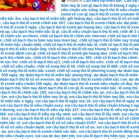
Posted in
Cầu siêu vip miền bắc
,
Cầu vip
hôm nay là con gì
,
bạch thủ lô khung 2 ngày
siêu chuẩn sóc trăng
,
bạch thủ lô siêu chuẩ
xsmb về con gì
,
bạch thủ lô xsmb youtube 
miền bắc âm
,
cầu bạch thủ lô miền bắc giờ hoàng đạo
,
cầu bạch thủ lô xổ số mi
8
,
cầu bạch thủ lô xsmb chính xác 007
,
cầu bạch thủ lô xsmb chính xác đại phát
h thủ lô xsmb ê ngày
,
cầu bạch thủ lô xsmb gio hoang dao
,
cầu bạch thủ lô xs
mb up
,
cầu bạch thủ miền bắc là gì
,
cầu lô siêu chuẩn bạch thủ lô mb
,
chốt đề 3 
 lô chính xác archives
,
chốt số bạch thủ lô chính xác internet
,
chốt số bạch thủ 
m
,
chốt số bach thu lo hom nay kep mien bac
,
chốt số bạch thủ lô hôm nay trung
 lô miền bắc chuẩn nhất
,
chốt số bạch thủ lô miền bắc lô
,
chốt số bạch thủ lô ph
bạch thủ lô siêu chuẩn ông
,
chốt số bạch thủ lô tối nay khung 3 ngày
,
chốt số bạ
 lô xsmb đánh con gì
,
chốt số bạch thủ lô xsmb gio hoang dao
,
chốt số bạch thủ
bạch thủ chính xác
,
chốt số lô bạch thủ chính xác 365
,
chốt số lô bạch thủ chính
nh xác êm
,
chốt số lô bạch thủ u23
,
chốt số lô bạch thủ ước
,
chốt số lô bạch th
,
chốt số siêu chuẩn
,
chốt số song thủ lô 56
,
chốt số song thủ lô 888
,
chốt số so
t số song thủ lô miền bắc xsmb
,
chốt số song thủ lô phương trang
,
dự đoán bạc
 500 ngày
,
dự đoán bạch thủ lô miền bắc phong thuỷ
,
dự đoán bạch thủ lô miền 
đoán bạch thủ lô xổ số everton
,
dự đoán bạch thủ lô xsmb chính xác con
,
dự đo
 lô xsmb siêu chuẩn 100 ngày
,
dự đoán bạch thủ lô xsmb siêu chuẩn số đẹp
,
dự
mb bạch thủ
,
hôm nay đánh bạch thủ lô con gì
,
lô song thủ miền bắc
,
lô song th
 bạch thủ lô chính xác 100
,
soi cầu bạch thủ lô chính xác an
,
soi cầu bạch thủ l
y âm
,
soi cầu bạch thủ lô hôm nay ăn gì
,
soi cầu bạch thủ lô hôm nay lắk
,
soi cầu
 lô miền bắc e ngày
,
soi cầu bạch thủ lô ngày mai 16
,
soi cầu bạch thủ lô ngày 
,
soi cầu bạch thủ lô siêu chuẩn easy
,
soi cầu bạch thủ lô siêu chuẩn khung 2 ng
nh dương
,
soi cầu bạch thủ lô siêu vip bắc 247
,
soi cầu bạch thủ lô siêu vip bạch
666
,
soi cầu bạch thủ lô siêu vip tây ninh
,
soi cầu bạch thủ lô tây ninh
,
soi cầu bạ
 être
,
soi cầu bạch thủ lô xổ số chính xác online
,
soi cầu bạch thủ lô xổ số chín
miền bắc ơi
,
soi cầu bạch thủ lô xổ số siêu chuẩn 01/07
,
soi cầu bạch thủ lô xổ 
 lô xổ số siêu chuẩn danh
,
soi cầu bạch thủ lô xổ số us
,
soi cầu bạch thủ lô xsm
 ba
,
soi cầu bạch thủ lô xsmb chính xác bắc
,
soi cầu bạch thủ lô xsmb đồng thá
b siêu chuẩn euro
,
soi cau de dac biet mb
,
soi cầu lô bạch thủ hôm nay
,
soi ca