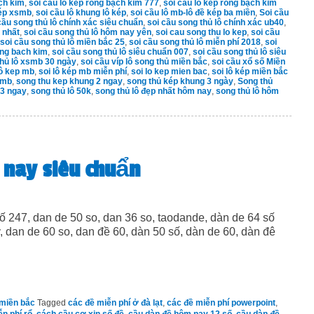
ạch kim
,
soi cầu lô kép rồng bạch kim 777
,
soi cầu lô kép rồng bạch kim
kép xsmb
,
soi cầu lô khung lô kép
,
soi cầu lô mb-lô đề kép ba miền
,
Soi cầu
cầu song thủ lô chính xác siêu chuẩn
,
soi cầu song thủ lô chính xác ub40
,
 nhất
,
soi cầu song thủ lô hôm nay yên
,
soi cau song thu lo kep
,
soi cầu
soi cầu song thủ lô miền bắc 25
,
soi cầu song thủ lô miễn phí 2018
,
soi
ông bach kim
,
soi cầu song thủ lô siêu chuẩn 007
,
soi cầu song thủ lô siêu
thủ lô xsmb 30 ngày
,
soi cầu víp lô song thủ miền bắc
,
soi cầu xổ số Miền
lô kep mb
,
soi lô kép mb miễn phí
,
soi lo kep mien bac
,
soi lô kép miền bắc
 mb
,
song thu kep khung 2 ngay
,
song thủ kép khung 3 ngày
,
Song thủ
 3 ngay
,
song thủ lô 50k
,
song thủ lô đẹp nhất hôm nay
,
song thủ lô hôm
 nay siêu chuẩn
ố 247, dan de 50 so, dan 36 so, taodande, dàn de 64 số
 dan de 60 so, dan đề 60, dàn 50 số, dàn de 60, dàn đê
 miền bắc
Tagged
các đề miễn phí ở đà lạt
,
các đề miễn phí powerpoint
,