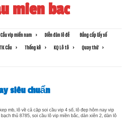
cau mien bac
Cầu vip miền nam
Diễn đàn lô đề
Đẳng cấp lấy số
TK Cầu
Thống kê
KQ Lô tô
Quay thử
nay siêu chuẩn
kep mb, lô về cả cặp soi cầu vip 4 số, lô đẹp hôm nay vip
ô bạch thủ 8785, soi cầu lô vip miền bắc, dàn xiên 2, dàn lô