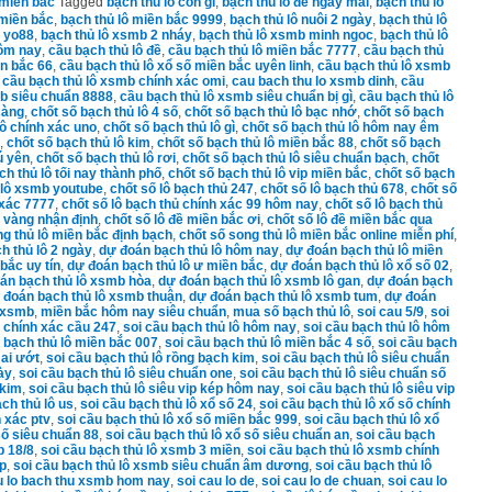
 miền bắc
Tagged
bạch thủ lô con gì
,
bạch thủ lô đề ngày mai
,
bạch thủ lô
 miền bắc
,
bạch thủ lô miền bắc 9999
,
bạch thủ lô nuôi 2 ngày
,
bạch thủ lô
n yo88
,
bạch thủ lô xsmb 2 nháy
,
bạch thủ lô xsmb minh ngoc
,
bạch thủ lô
hôm nay
,
cầu bạch thủ lô đề
,
cầu bạch thủ lô miền bắc 7777
,
cầu bạch thủ
ền bắc 66
,
cầu bạch thủ lô xổ số miền bắc uyên linh
,
cầu bạch thủ lô xsmb
,
cầu bạch thủ lô xsmb chính xác omi
,
cau bach thu lo xsmb dinh
,
cầu
mb siêu chuẩn 8888
,
cầu bạch thủ lô xsmb siêu chuẩn bị gì
,
cầu bạch thủ lô
càng
,
chốt số bạch thủ lô 4 số
,
chốt số bạch thủ lô bạc nhớ
,
chốt số bạch
lô chính xác uno
,
chốt số bạch thủ lô gì
,
chốt số bạch thủ lô hôm nay êm
,
chốt số bạch thủ lô kim
,
chốt số bạch thủ lô miền bắc 88
,
chốt số bạch
ú yên
,
chốt số bạch thủ lô rơi
,
chốt số bạch thủ lô siêu chuẩn bạch
,
chốt
ch thủ lô tối nay thành phố
,
chốt số bạch thủ lô vip miền bắc
,
chốt số bạch
 lô xsmb youtube
,
chốt số lô bạch thủ 247
,
chốt số lô bạch thủ 678
,
chốt số
 xác 7777
,
chốt số lô bạch thủ chính xác 99 hôm nay
,
chốt số lô bạch thủ
ủ vàng nhận định
,
chốt số lô đề miền bắc ơi
,
chốt số lô đề miền bắc qua
ng thủ lô miền bắc định bạch
,
chốt số song thủ lô miền bắc online miễn phí
,
h thủ lô 2 ngày
,
dự đoán bạch thủ lô hôm nay
,
dự đoán bạch thủ lô miền
bắc uy tín
,
dự đoán bạch thủ lô ư miền bắc
,
dự đoán bạch thủ lô xổ số 02
,
án bạch thủ lô xsmb hòa
,
dự đoán bạch thủ lô xsmb lô gan
,
dự đoán bạch
 đoán bạch thủ lô xsmb thuận
,
dự đoán bạch thủ lô xsmb tum
,
dự đoán
ủ xsmb
,
miền bắc hôm nay siêu chuẩn
,
mua số bạch thủ lô
,
soi cau 5/9
,
soi
ô chính xác cầu 247
,
soi cầu bạch thủ lô hôm nay
,
soi cầu bạch thủ lô hôm
 bạch thủ lô miền bắc 007
,
soi cầu bạch thủ lô miền bắc 4 số
,
soi cầu bạch
mai ướt
,
soi cầu bạch thủ lô rồng bạch kim
,
soi cầu bạch thủ lô siêu chuẩn
ày
,
soi cầu bạch thủ lô siêu chuẩn one
,
soi cầu bạch thủ lô siêu chuẩn số
 kim
,
soi cầu bạch thủ lô siêu vip kép hôm nay
,
soi cầu bạch thủ lô siêu vip
ch thủ lô us
,
soi cầu bạch thủ lô xổ số 24
,
soi cầu bạch thủ lô xổ số chính
h xác ptv
,
soi cầu bạch thủ lô xổ số miền bắc 999
,
soi cầu bạch thủ lô xổ
số siêu chuẩn 88
,
soi cầu bạch thủ lô xổ số siêu chuẩn an
,
soi cầu bạch
b 18/8
,
soi cầu bạch thủ lô xsmb 3 miền
,
soi cầu bạch thủ lô xsmb chính
p
,
soi cầu bạch thủ lô xsmb siêu chuẩn âm dương
,
soi cầu bạch thủ lô
u lo bach thu xsmb hom nay
,
soi cau lo de
,
soi cau lo de chuan
,
soi cau lo