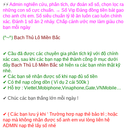
⚡️⚡️
Admin nghiên cứu, phân tích, dự đoán xổ số, chọn lọc ra
những con số cực chuẩn. → Số Vip Đáng đồng tiền bát gạo
cho anh chị em. Số siêu chuẩn tỷ lệ ăn luôn cao luôn chính
xác. Đánh 1 số ăn 2 nháy. Chắp cánh ước mơ làm giàu cho
bạn mỗi ngày
(^~^)
Bạch Thủ Lô Miền Bắc
✔ Cầu đã được các chuyên gia phân tích kỹ với độ chính
xác cao, sau khi các bạn nạp thẻ thành công ở mục dưới
đây
Bạch Thủ Lô Miền Bắc
sẽ hiện ra các bạn nhìn thật kỹ
nhé.
✔ Các bạn sẽ nhận được số khi nạp đủ số tiền
✔ Có thể nạp cộng dồn ( Ví dụ 2 cái 500k )
✔ Hỗ trợ : Viettel,Mobiphone,Vinaphone,Gate,VNMobile…
✔ Chúc các bạn thắng lớn mỗi ngày !
✔ ( Các bạn lưu ý khi ‘ Trường hơp nạp thẻ bảo trì ; hoặc
nạp mà không nhận được số anh em vui lòng liên hệ
ADMIN nạp thẻ lấy số nhé