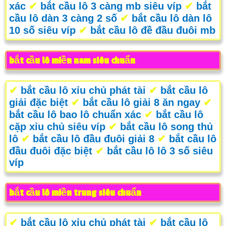
xác
✔
bắt cầu lô 3 càng mb siêu víp
✔
bắt
cầu lô dàn 3 càng 2 số
✔
bắt cầu lô dàn lô
10 số siêu víp
✔
bắt cầu lô đề đầu đuôi mb
bắt cầu lô miền nam siêu chuẩn
✔
bắt cầu lô xỉu chủ phát tài
✔
bắt cầu lô
giải đặc biệt
✔
bắt cầu lô giải 8 ăn ngay
✔
bắt cầu lô bao lô chuẩn xác
✔
bắt cầu lô
cặp xỉu chủ siêu víp
✔
bắt cầu lô song thủ
lô
✔
bắt cầu lô đầu đuôi giải 8
✔
bắt cầu lô
đầu đuôi đặc biệt
✔
bắt cầu lô lô 3 số siêu
víp
bắt cầu lô miền trung siêu chuẩn
✔
bắt cầu lô xỉu chủ phát tài
✔
bắt cầu lô