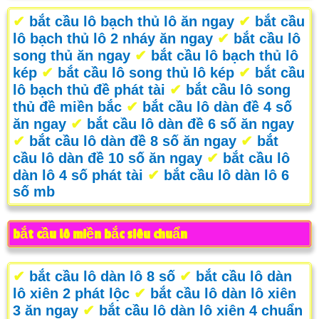
✔
bắt cầu lô bạch thủ lô ăn ngay
✔
bắt cầu
lô bạch thủ lô 2 nháy ăn ngay
✔
bắt cầu lô
song thủ ăn ngay
✔
bắt cầu lô bạch thủ lô
kép
✔
bắt cầu lô song thủ lô kép
✔
bắt cầu
lô bạch thủ đề phát tài
✔
bắt cầu lô song
thủ đề miền bắc
✔
bắt cầu lô dàn đề 4 số
ăn ngay
✔
bắt cầu lô dàn đề 6 số ăn ngay
✔
bắt cầu lô dàn đề 8 số ăn ngay
✔
bắt
cầu lô dàn đề 10 số ăn ngay
✔
bắt cầu lô
dàn lô 4 số phát tài
✔
bắt cầu lô dàn lô 6
số mb
bắt cầu lô miền bắc siêu chuẩn
✔
bắt cầu lô dàn lô 8 số
✔
bắt cầu lô dàn
lô xiên 2 phát lộc
✔
bắt cầu lô dàn lô xiên
3 ăn ngay
✔
bắt cầu lô dàn lô xiên 4 chuẩn