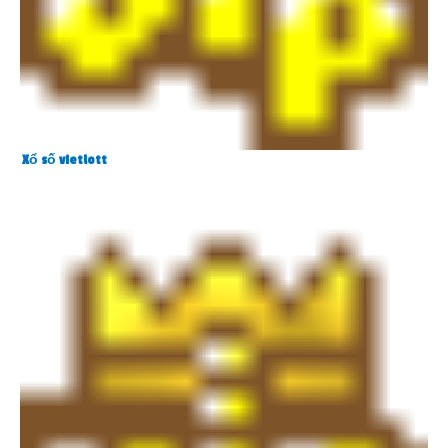
Xổ số vietlott