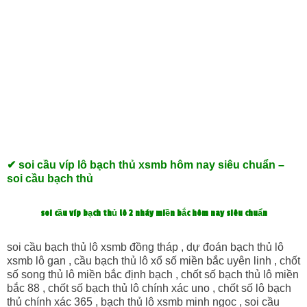
✔ soi cầu víp lô bạch thủ xsmb hôm nay siêu chuẩn –
soi cầu bạch thủ
soi cầu víp bạch thủ lô 2 nháy miền bắc hôm nay siêu chuẩn
soi cầu bạch thủ lô xsmb đồng tháp , dự đoán bạch thủ lô
xsmb lô gan , cầu bạch thủ lô xổ số miền bắc uyên linh , chốt
số song thủ lô miền bắc định bạch , chốt số bạch thủ lô miền
bắc 88 , chốt số bạch thủ lô chính xác uno , chốt số lô bạch
thủ chính xác 365 , bạch thủ lô xsmb minh ngoc , soi cầu