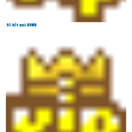
Sổ kết quả XSMB