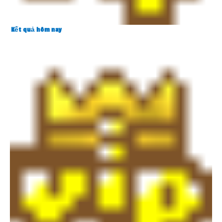
Kết quả hôm nay