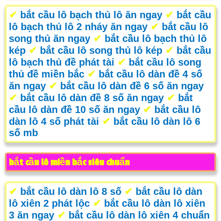
✔
bắt cầu lô bạch thủ lô ăn ngay
✔
bắt cầu
lô bạch thủ lô 2 nháy ăn ngay
✔
bắt cầu lô
song thủ ăn ngay
✔
bắt cầu lô bạch thủ lô
kép
✔
bắt cầu lô song thủ lô kép
✔
bắt cầu
lô bạch thủ đề phát tài
✔
bắt cầu lô song
thủ đề miền bắc
✔
bắt cầu lô dàn đề 4 số
ăn ngay
✔
bắt cầu lô dàn đề 6 số ăn ngay
✔
bắt cầu lô dàn đề 8 số ăn ngay
✔
bắt
cầu lô dàn đề 10 số ăn ngay
✔
bắt cầu lô
dàn lô 4 số phát tài
✔
bắt cầu lô dàn lô 6
số mb
bắt cầu lô miền bắc siêu chuẩn
✔
bắt cầu lô dàn lô 8 số
✔
bắt cầu lô dàn
lô xiên 2 phát lộc
✔
bắt cầu lô dàn lô xiên
3 ăn ngay
✔
bắt cầu lô dàn lô xiên 4 chuẩn