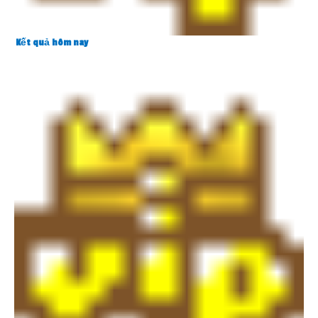
Kết quả hôm nay