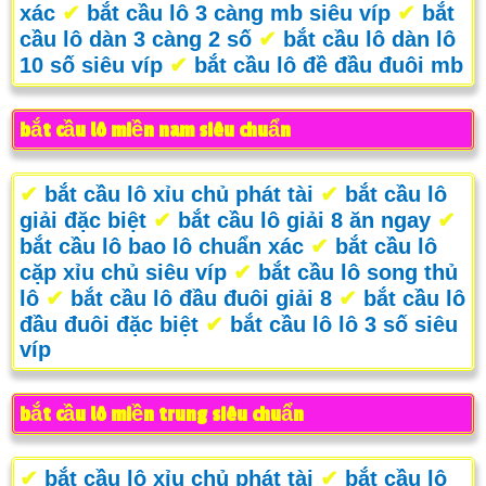
xác
✔
bắt cầu lô 3 càng mb siêu víp
✔
bắt
cầu lô dàn 3 càng 2 số
✔
bắt cầu lô dàn lô
10 số siêu víp
✔
bắt cầu lô đề đầu đuôi mb
bắt cầu lô miền nam siêu chuẩn
✔
bắt cầu lô xỉu chủ phát tài
✔
bắt cầu lô
giải đặc biệt
✔
bắt cầu lô giải 8 ăn ngay
✔
bắt cầu lô bao lô chuẩn xác
✔
bắt cầu lô
cặp xỉu chủ siêu víp
✔
bắt cầu lô song thủ
lô
✔
bắt cầu lô đầu đuôi giải 8
✔
bắt cầu lô
đầu đuôi đặc biệt
✔
bắt cầu lô lô 3 số siêu
víp
bắt cầu lô miền trung siêu chuẩn
✔
bắt cầu lô xỉu chủ phát tài
✔
bắt cầu lô