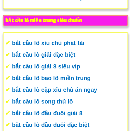
bắt cầu lô miền trung siêu chuẩn
✔
bắt cầu lô xỉu chủ phát tài
✔
bắt cầu lô giải đặc biệt
✔
bắt cầu lô giải 8 siêu víp
✔
bắt cầu lô bao lô miền trung
✔
bắt cầu lô cặp xỉu chủ ăn ngay
✔
bắt cầu lô song thủ lô
✔
bắt cầu lô đầu đuôi giải 8
✔
bắt cầu lô đầu đuôi đặc biệt