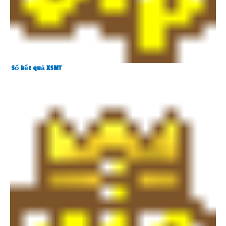
Sổ kết quả XSMT