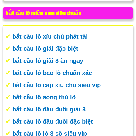
bắt cầu lô miền nam siêu chuẩn
✔
bắt cầu lô xỉu chủ phát tài
✔
bắt cầu lô giải đặc biệt
✔
bắt cầu lô giải 8 ăn ngay
✔
bắt cầu lô bao lô chuẩn xác
✔
bắt cầu lô cặp xỉu chủ siêu víp
✔
bắt cầu lô song thủ lô
✔
bắt cầu lô đầu đuôi giải 8
✔
bắt cầu lô đầu đuôi đặc biệt
✔
bắt cầu lô lô 3 số siêu víp