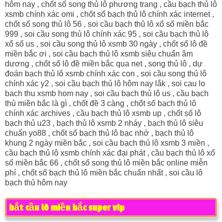
hôm nay , chốt số song thủ lô phương trang , cầu bạch thủ lô
xsmb chính xác omi , chốt số bạch thủ lô chính xác internet ,
chốt số song thủ lô 56 , soi cầu bạch thủ lô xổ số miền bắc
999 , soi cầu song thủ lô chính xác 95 , soi cầu bạch thủ lô
xổ số us , soi cầu song thủ lô xsmb 30 ngày , chốt số lô đề
miền bắc ơi , soi cầu bạch thủ lô xsmb siêu chuẩn âm
dương , chốt số lô đề miền bắc qua net , song thủ lô , dự
đoán bạch thủ lô xsmb chính xác con , soi cầu song thủ lô
chính xác y2 , soi cầu bạch thủ lô hôm nay lắk , soi cau lo
bach thu xsmb hom nay , soi cầu bạch thủ lô us , cầu bạch
thủ miền bắc là gì , chốt đề 3 càng , chốt số bạch thủ lô
chính xác archives , cầu bạch thủ lô xsmb up , chốt số lô
bạch thủ u23 , bạch thủ lô xsmb 2 nháy , bạch thủ lô siêu
chuẩn yo88 , chốt số bạch thủ lô bạc nhớ , bạch thủ lô
khung 2 ngày miền bắc , soi cầu bạch thủ lô xsmb 3 miền ,
cầu bạch thủ lô xsmb chính xác đại phát , cầu bạch thủ lô xổ
số miền bắc 66 , chốt số song thủ lô miền bắc online miễn
phí , chốt số bạch thủ lô miền bắc chuẩn nhất , soi cầu lô
bạch thủ hôm nay
bắt cầu lô miền bắc super vip