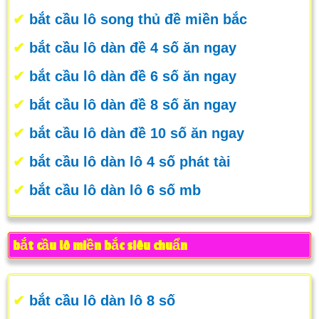
✔
bắt cầu lô song thủ đề miền bắc
✔
bắt cầu lô dàn đề 4 số ăn ngay
✔
bắt cầu lô dàn đề 6 số ăn ngay
✔
bắt cầu lô dàn đề 8 số ăn ngay
✔
bắt cầu lô dàn đề 10 số ăn ngay
✔
bắt cầu lô dàn lô 4 số phát tài
✔
bắt cầu lô dàn lô 6 số mb
bắt cầu lô miền bắc siêu chuẩn
✔
bắt cầu lô dàn lô 8 số