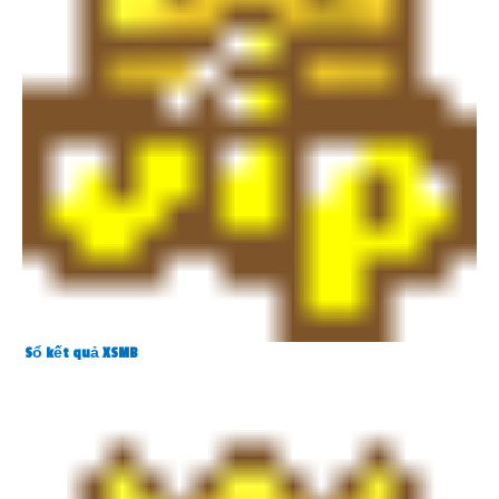
Sổ kết quả XSMB