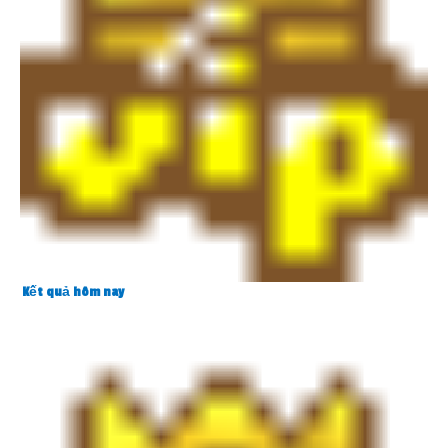
Kết quả hôm nay