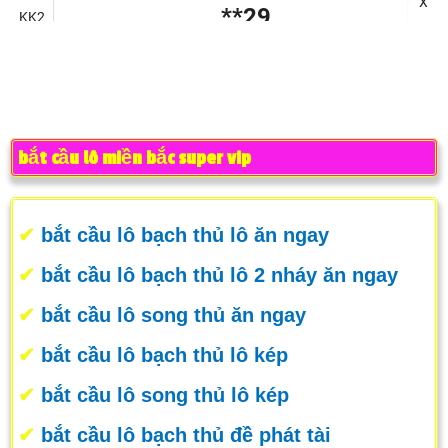
bắt cầu lô miền bắc super vip
✔
bắt cầu lô bạch thủ lô ăn ngay
✔
bắt cầu lô bạch thủ lô 2 nháy ăn ngay
✔
bắt cầu lô song thủ ăn ngay
✔
bắt cầu lô bạch thủ lô kép
✔
bắt cầu lô song thủ lô kép
✔
bắt cầu lô bạch thủ đề phát tài