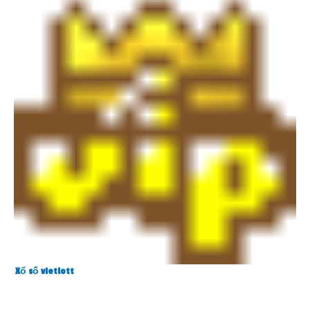
Xổ số vietlott