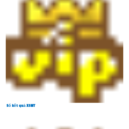
Sổ kết quả XSMT