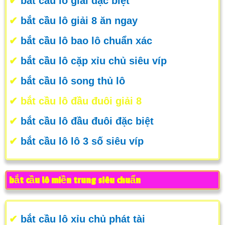
✔
bắt cầu lô giải đặc biệt
✔
bắt cầu lô giải 8 ăn ngay
✔
bắt cầu lô bao lô chuẩn xác
✔
bắt cầu lô cặp xỉu chủ siêu víp
✔
bắt cầu lô song thủ lô
✔
bắt cầu lô đầu đuôi giải 8
✔
bắt cầu lô đầu đuôi đặc biệt
✔
bắt cầu lô lô 3 số siêu víp
bắt cầu lô miền trung siêu chuẩn
✔
bắt cầu lô xỉu chủ phát tài