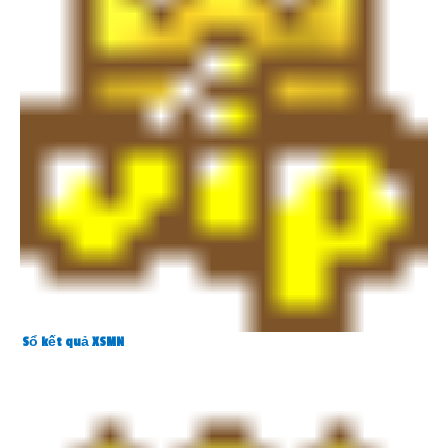
Sổ kết quả XSMN