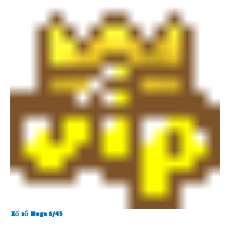
Xổ số Mega 6/45