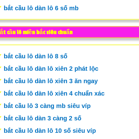
✔
bắt cầu lô dàn lô 6 số mb
ắt cầu lô miền bắc siêu chuẩn
✔
bắt cầu lô dàn lô 8 số
✔
bắt cầu lô dàn lô xiên 2 phát lộc
✔
bắt cầu lô dàn lô xiên 3 ăn ngay
✔
bắt cầu lô dàn lô xiên 4 chuẩn xác
✔
bắt cầu lô 3 càng mb siêu víp
✔
bắt cầu lô dàn 3 càng 2 số
✔
bắt cầu lô dàn lô 10 số siêu víp