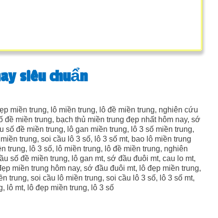
nay siêu chuẩn
ẹp miền trung, lô miền trung, lô đề miền trung, nghiên cứu
 số đề miền trung, bạch thủ miền trung đẹp nhất hôm nay, sớ
ầu số đề miền trung, lô gan miền trung, lô 3 số miền trung,
 miền trung, soi cầu lô 3 số, lô 3 số mt, bao lô miền trung
n trung, lô 3 số, lô miền trung, lô đề miền trung, nghiên
ầu số đề miền trung, lô gan mt, sớ đầu đuôi mt, cau lo mt,
 lô đẹp miền trung hôm nay, sớ đầu đuôi mt, lô đẹp miền trung,
n trung, soi cầu lô miền trung, soi cầu lô 3 số, lô 3 số mt,
, lô mt, lô đẹp miền trung, lô 3 số