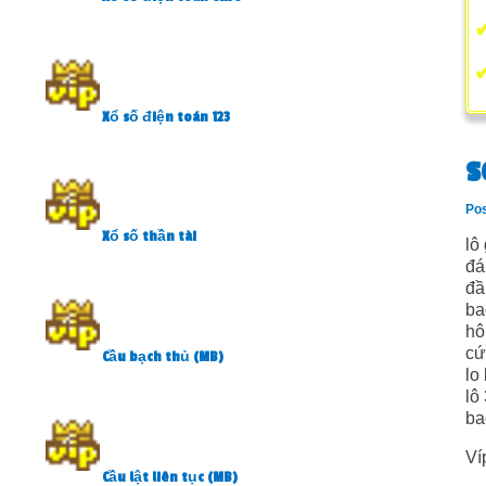
Xổ số điện toán 123
s
Po
Xổ số thần tài
lô
đá
đầ
ba
hô
cứ
Cầu bạch thủ (MB)
lo
lô
ba
Ví
Cầu lật liên tục (MB)