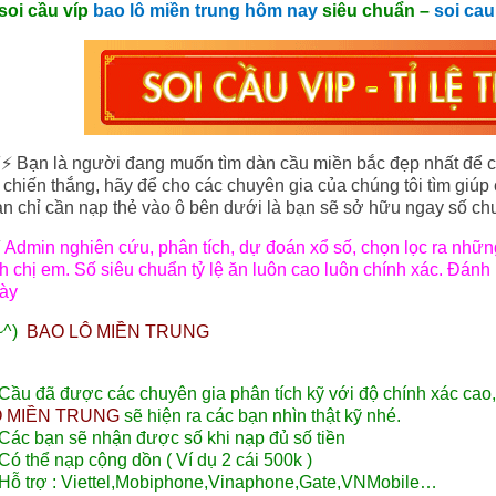
soi cầu víp
bao lô miền trung hôm nay
siêu chuẩn –
soi cau
⚡️⚡️ Bạn là người đang muốn tìm dàn cầu miền bắc đẹp nhất để 
 chiến thắng, hãy để cho các chuyên gia của chúng tôi tìm giúp
ản chỉ cần nạp thẻ vào ô bên dưới là bạn sẽ sở hữu ngay số c
️
Admin nghiên cứu, phân tích, dự đoán xổ số, chọn lọc ra nhữ
h chị em. Số siêu chuẩn tỷ lệ ăn luôn cao luôn chính xác. Đán
ày
~^)
BAO LÔ MIỀN TRUNG
Cầu đã được các chuyên gia phân tích kỹ với độ chính xác cao
Ô MIỀN TRUNG
sẽ hiện ra các bạn nhìn thật kỹ nhé.
Các bạn sẽ nhận được số khi nạp đủ số tiền
Có thể nạp cộng dồn ( Ví dụ 2 cái 500k )
Hỗ trợ : Viettel,Mobiphone,Vinaphone,Gate,VNMobile…