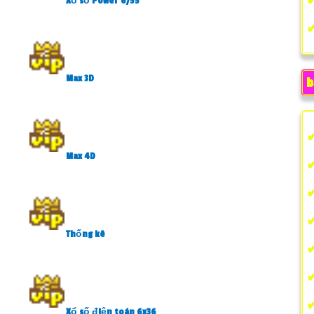
Xổ số Power 6/55
Max 3D
b
Max 4D
Thống kê
Xổ số điện toán 6x36