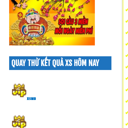
QUAY THỬ KẾT QUẢ XS HÔM NAY
XSMB