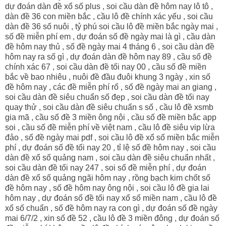
dự đoán dàn đề xổ số plus , soi cầu dàn đề hôm nay lô tô ,
dàn đề 36 con miền bắc , cầu lô đề chính xác yếu , soi cầu
dàn đề 36 số nuôi , tỷ phú soi cầu lô đề miền bắc ngày mai ,
số đề miễn phí em , dự đoán số đề ngày mai là gì , cầu dàn
đề hôm nay thủ , số đề ngày mai 4 tháng 6 , soi cầu dàn đề
hôm nay ra số gì , dự đoán dàn đề hôm nay 89 , cầu số đề
chính xác 67 , soi cầu dàn đề tối nay 00 , cầu số đề miền
bắc về bao nhiêu , nuôi đề đầu đuôi khung 3 ngày , xin số
đề hôm nay , các đề miễn phí rổ , số đề ngày mai an giang ,
soi cầu dàn đề siêu chuẩn số đẹp , soi cầu dàn đề tối nay
quay thử , soi cầu dàn đề siêu chuẩn s số , cầu lô đề xsmb
gia mã , cầu số đề 3 miền ông nội , cầu số đề miền bắc app
soi , cầu số đề miễn phí về việt nam , cầu lô đề siêu vip lừa
đảo , số đề ngày mai pdf , soi cầu lô đề xổ số miền bắc miễn
phí , dự đoán số đề tối nay 20 , tỉ lệ số đề hôm nay , soi cầu
dàn đề xổ số quảng nam , soi cầu dàn đề siêu chuẩn nhất ,
soi cầu dàn đề tối nay 247 , soi số đề miễn phí , dự đoán
dàn đề xổ số quảng ngãi hôm nay , rồng bạch kim chốt số
đề hôm nay , số đề hôm nay ông nội , soi cầu lô đề gia lai
hôm nay , dự đoán số đề tối nay xổ số miền nam , cầu lô đề
xổ số chuẩn , số đề hôm nay ra con gì , dự đoán số đề ngày
mai 6/7/2 , xin số đề 52 , cầu lô đề 3 miền đông , dự đoán số