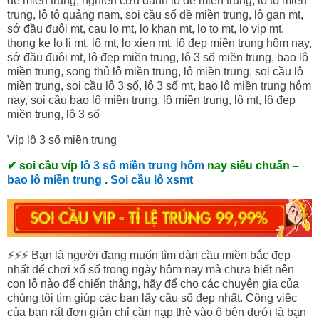
đề miền trung, nghiên cứu đánh lô de miền trung, lô to miền
trung, lô tô quảng nam, soi cầu số đề miền trung, lô gan mt,
sớ đầu đuôi mt, cau lo mt, lo khan mt, lo to mt, lo vip mt,
thong ke lo li mt, lô mt, lo xien mt, lô đẹp miền trung hôm nay,
sớ đầu đuôi mt, lô đẹp miền trung, lô 3 số miền trung, bao lô
miền trung, song thủ lô miền trung, lô miền trung, soi cầu lô
miền trung, soi cầu lô 3 số, lô 3 số mt, bao lô miền trung hôm
nay, soi cầu bao lô miền trung, lô miền trung, lô mt, lô đẹp
miền trung, lô 3 số
Víp lô 3 số miền trung
✔ soi cầu víp
lô 3 số miền trung hôm
nay siêu chuẩn –
bao lô miền trung
.
Soi cầu lô xsmt
⚡️⚡️⚡️ Bạn là người đang muốn tìm dàn cầu miền bắc đẹp
nhất để chơi xổ số trong ngày hôm nay mà chưa biết nên
con lô nào để chiến thắng, hãy để cho các chuyên gia của
chúng tôi tìm giúp các bạn lấy cầu số đẹp nhất. Công việc
của bạn rất đơn giản chỉ cần nạp thẻ vào ô bên dưới là bạn