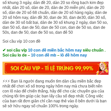
số khung 3 ngày, dàn đề 20, dàn 20 so rồng bạch kim đẹp
nhất, dàn 20 số, dàn de 20, dàn de 20 miễn phí, dàn de 20
số, dàn de 20 số 68 chuẩn, dàn de 20 số hàng ngày, dàn de
20 số hôm nay, dàn đề 30, dan de 30, dan de30, dàn 30 số,
dàn de 30 số bất bại, dàn de 30 số khung 2 ngày, dan 50 so,
dan 50 số, dan de 50, dan de 50 con, dan de 50 so, dan de
50s, dan đe 50, dan đe 50 so, dan đê 50
Soi cầu víp 10 con đề
✔ soi cầu víp
10 con đề miền bắc hôm nay
siêu chuẩn .
Soi câu lo de –
10 con đề mb
–
lô đề hôm nay
⚡️⚡️⚡️ Bạn là người đang muốn tìm dàn cầu miền bắc đẹp
nhất để chơi xổ số trong ngày hôm nay mà chưa biết nên
con lô nào để chiến thắng, hãy để cho các chuyên gia của
chúng tôi tìm giúp các bạn lấy cầu số đẹp nhất. Công việc
của bạn rất đơn giản chỉ cần nạp thẻ vào ô bên dưới là bạn
sẽ sở hữu ngay số chuẩn 100% trong ngày.