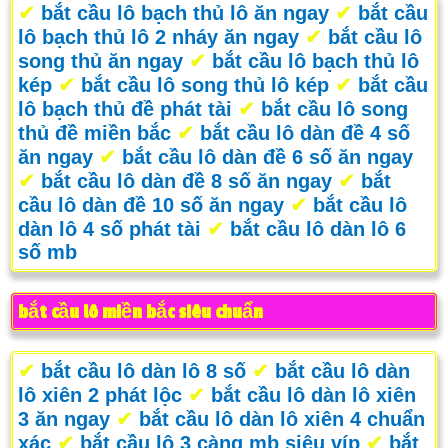
✔
bắt cầu lô bạch thủ lô ăn ngay
✔
bắt cầu
lô bạch thủ lô 2 nháy ăn ngay
✔
bắt cầu lô
song thủ ăn ngay
✔
bắt cầu lô bạch thủ lô
kép
✔
bắt cầu lô song thủ lô kép
✔
bắt cầu
lô bạch thủ đề phát tài
✔
bắt cầu lô song
thủ đề miền bắc
✔
bắt cầu lô dàn đề 4 số
ăn ngay
✔
bắt cầu lô dàn đề 6 số ăn ngay
✔
bắt cầu lô dàn đề 8 số ăn ngay
✔
bắt
cầu lô dàn đề 10 số ăn ngay
✔
bắt cầu lô
dàn lô 4 số phát tài
✔
bắt cầu lô dàn lô 6
số mb
bắt cầu lô miền bắc siêu chuẩn
✔
bắt cầu lô dàn lô 8 số
✔
bắt cầu lô dàn
lô xiên 2 phát lộc
✔
bắt cầu lô dàn lô xiên
3 ăn ngay
✔
bắt cầu lô dàn lô xiên 4 chuẩn
xác
✔
bắt cầu lô 3 càng mb siêu víp
✔
bắt