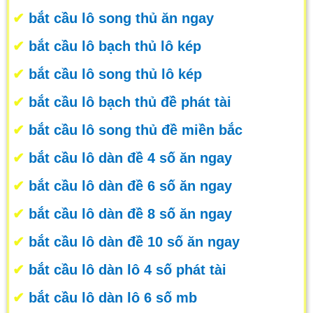
✔
bắt cầu lô song thủ ăn ngay
✔
bắt cầu lô bạch thủ lô kép
✔
bắt cầu lô song thủ lô kép
✔
bắt cầu lô bạch thủ đề phát tài
✔
bắt cầu lô song thủ đề miền bắc
✔
bắt cầu lô dàn đề 4 số ăn ngay
✔
bắt cầu lô dàn đề 6 số ăn ngay
✔
bắt cầu lô dàn đề 8 số ăn ngay
✔
bắt cầu lô dàn đề 10 số ăn ngay
✔
bắt cầu lô dàn lô 4 số phát tài
✔
bắt cầu lô dàn lô 6 số mb