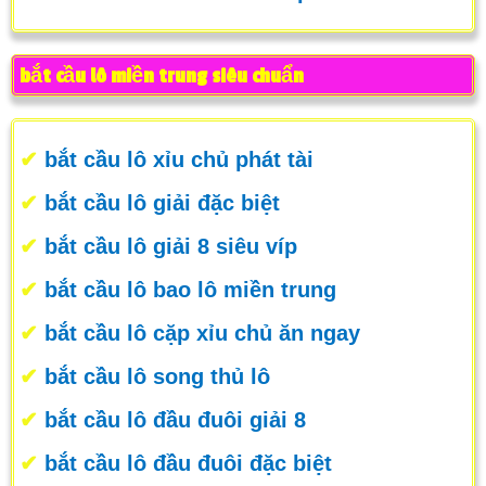
bắt cầu lô miền trung siêu chuẩn
✔
bắt cầu lô xỉu chủ phát tài
✔
bắt cầu lô giải đặc biệt
✔
bắt cầu lô giải 8 siêu víp
✔
bắt cầu lô bao lô miền trung
✔
bắt cầu lô cặp xỉu chủ ăn ngay
✔
bắt cầu lô song thủ lô
✔
bắt cầu lô đầu đuôi giải 8
✔
bắt cầu lô đầu đuôi đặc biệt