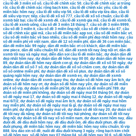
cầu lô đề 3 miền xổ số
,
cầu lô đề chính xác 50
,
cầu lô đề chính xác ai trúng
rồi
,
cầu lô đề chính xác rông bach kim
,
cầu lô đề chính xác yếu
,
cầu lô đề
miền bắc hôm nay
,
cầu lô đề siêu vip 56
,
cầu lô đề siêu vip lừa đảo
,
cầu lô
đề siêu vip trực tiếp
,
cầu lô đề xổ số 777
,
cầu lô đề xổ số chuẩn
,
cầu lô đề
xsmb bất bại
,
cầu lô đề xsmb đề
,
cầu lô đề xsmb gia mã
,
cầu lô đề xsmb lô
,
cầu lô đề xsmb uống
,
cầu số đề 3 miền 18 tháng 7
,
cầu số đề 3 miền 9999
,
cầu số đề 3 miền it
,
cầu số đề 3 miền ông nội
,
cầu số đề chính xác 67
,
cầu
số đề chính xác giải mã
,
cầu số đề miền bắc app soi
,
cầu số đề miền bắc ưi
,
cầu số đề miền bắc về bao nhiêu
,
cầu số đề miễn phí đẹp nhất hôm nay
,
cầu
số đề miễn phí về việt nam
,
dàn đề 12 số miễn phí
,
dàn đề 36 con miền bắc
,
dàn đề miền bắc 99 ngày
,
dàn đề miền bắc ơi có khách
,
dàn đề miền bắc
one piece
,
dàn đề siêu chuẩn 60 số
,
dàn đề xsmb tối nay ông nội ơi
,
dàn đề
xsmb tối nay và ngày mai
,
diễn đàn soi cầu lô đề miền bắc
,
dự đoán dàn đề
đẹp nhất hôm nay
,
dự đoán dàn đề hôm nay 00 00
,
dự đoán dàn đề hôm nay
89
,
dự đoán dàn đề hôm nay đánh con gì
,
dự đoán dàn đề xổ số 50 ngày
,
dự
đoán dàn đề xổ số 7 số
,
dự đoán dàn đề xổ số chấm com
,
dự đoán dàn đề
xổ số online miễn phí
,
dự đoán dàn đề xổ số plus
,
dự đoán dàn đề xổ số
quảng ngãi hôm nay
,
dự đoán dàn đề xsmb es
,
dự đoán dàn đề xsmb
online
,
dự đoán dàn đề xsmb quay thu
,
dự đoán số đề hôm nay âm lich
,
dự
đoán số đề hôm nay ơt
,
dự đoán số đề hôm nay yên
,
dự đoán số đề miễn
phí 4 số vip
,
dự đoán số đề miễn phí 56
,
dự đoán số đề miễn phí 789
,
dự
đoán số đề miễn phí không
,
dự đoán số đề ngày mai 04 tháng 04
,
dự đoán
số đề ngày mai 17
,
dự đoán số đề ngày mai 4 tháng 12
,
dự đoán số đề ngày
mai 6/7/2
,
dự đoán số đề ngày mai âm lich
,
dự đoán số đề ngày mai hôm
nay miễn phí
,
dự đoán số đề ngày mai là gì
,
dự đoán số đề ngày mai nay
miễn phí
,
dự đoán số đề ngày mai về
,
dự đoán số đề tối nay 20
,
dự đoán số
đề tối nay đà nẵng
,
dự đoán số đề tối nay hải phòng
,
dự đoán số đề tối nay
ông nội
,
dự đoán số đề tối nay xổ số miền nam
,
dư đoan xsmt hôm nay
,
đầu
đuôi đề
,
đề đầu đuôi hôm nay
,
đề đầu đuôi ôm
,
đề đầu đuôi phun
,
đề đầu
đuôi phụng
,
đề miền bắc hôm nay
,
đề miền bắc hôm nay siêu chuẩn
,
lô vip
888
,
lừa đảo xin số đề
,
nuôi đề đầu đuôi khung 3 ngày
,
rồng bạch kim chốt
số đề hôm nay
,
số đề hôm nay 07 tháng 04
,
số đề hôm nay 30 6
,
số đề hôm