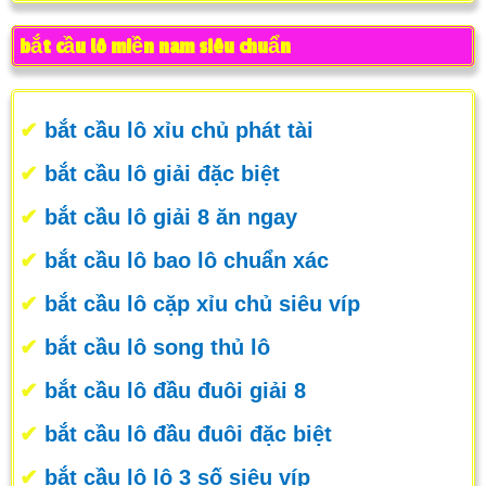
bắt cầu lô miền nam siêu chuẩn
✔
bắt cầu lô xỉu chủ phát tài
✔
bắt cầu lô giải đặc biệt
✔
bắt cầu lô giải 8 ăn ngay
✔
bắt cầu lô bao lô chuẩn xác
✔
bắt cầu lô cặp xỉu chủ siêu víp
✔
bắt cầu lô song thủ lô
✔
bắt cầu lô đầu đuôi giải 8
✔
bắt cầu lô đầu đuôi đặc biệt
✔
bắt cầu lô lô 3 số siêu víp