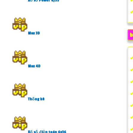
Xổ số Power 6/55
Max 3D
b
Max 4D
Thống kê
Xổ số điện toán 6x36