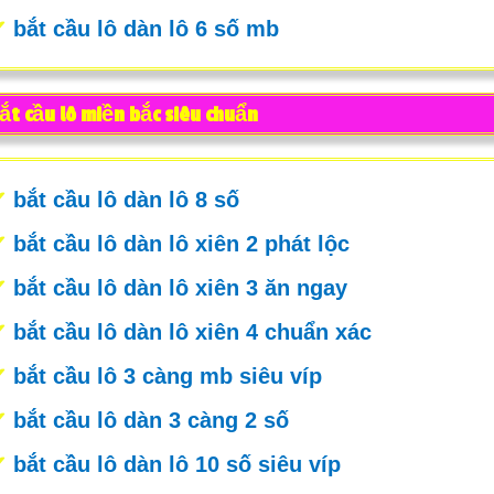
✔
bắt cầu lô dàn lô 6 số mb
ắt cầu lô miền bắc siêu chuẩn
✔
bắt cầu lô dàn lô 8 số
✔
bắt cầu lô dàn lô xiên 2 phát lộc
✔
bắt cầu lô dàn lô xiên 3 ăn ngay
✔
bắt cầu lô dàn lô xiên 4 chuẩn xác
✔
bắt cầu lô 3 càng mb siêu víp
✔
bắt cầu lô dàn 3 càng 2 số
✔
bắt cầu lô dàn lô 10 số siêu víp