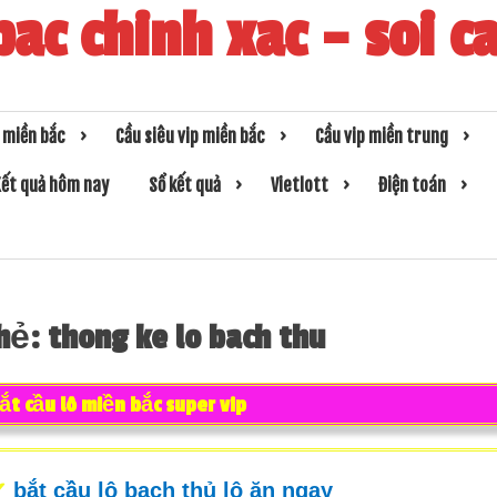
bac chinh xac – soi 
 miền bắc
Cầu siêu vip miền bắc
Cầu vip miền trung
ết quả hôm nay
Sổ kết quả
Vietlott
Điện toán
hẻ:
thong ke lo bach thu
ắt cầu lô miền bắc super vip
✔
bắt cầu lô bạch thủ lô ăn ngay