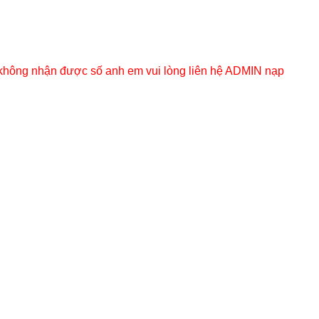
à không nhận được số anh em vui lòng liên hệ ADMIN nạp