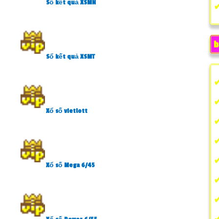
Sổ kết quả XSMN
b
Sổ kết quả XSMT
Xổ số vietlott
Xổ số Mega 6/45