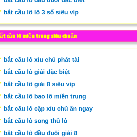
✔
bắt cầu lô lô 3 số siêu víp
ắt cầu lô miền trung siêu chuẩn
✔
bắt cầu lô xỉu chủ phát tài
✔
bắt cầu lô giải đặc biệt
✔
bắt cầu lô giải 8 siêu víp
✔
bắt cầu lô bao lô miền trung
✔
bắt cầu lô cặp xỉu chủ ăn ngay
✔
bắt cầu lô song thủ lô
✔
bắt cầu lô đầu đuôi giải 8