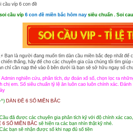
i cầu víp 6 con đề
soi cầu víp
6 con đề miền bắc hôm nay
siêu chuẩn . Soi cau
⚡️⚡️ Bạn là người đang muốn tìm dàn cầu miền bắc đẹp nhất để 
 chiến thắng, hãy để cho các chuyên gia của chúng tôi tìm giúp
ản chỉ cần nạp thẻ vào ô bên dưới là bạn sẽ sở hữu ngay số c
️
Admin nghiên cứu, phân tích, dự đoán xổ số, chọn lọc ra nhữ
h chị em. Số siêu chuẩn tỷ lệ ăn luôn cao luôn chính xác. Đán
ày
~^)
DÀN ĐỀ 6 SỐ MIỀN BẮC
Cầu đã được các chuyên gia phân tích kỹ với độ chính xác cao
 6 SỐ MIỀN BẮC
sẽ hiện ra các bạn nhìn thật kỹ nhé.
Các bạn sẽ nhận được số khi nạp đủ số tiền