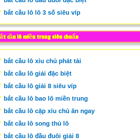
✔
bắt cầu lô lô 3 số siêu víp
ắt cầu lô miền trung siêu chuẩn
✔
bắt cầu lô xỉu chủ phát tài
✔
bắt cầu lô giải đặc biệt
✔
bắt cầu lô giải 8 siêu víp
✔
bắt cầu lô bao lô miền trung
✔
bắt cầu lô cặp xỉu chủ ăn ngay
✔
bắt cầu lô song thủ lô
✔
bắt cầu lô đầu đuôi giải 8