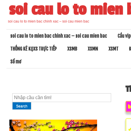
Skip
soi cau lo to mien 
to
content
soi cau lo to mien bac chinh xac – soi cau mien bac
soi cau lo to mien bac chinh xac – soi cau mien bac
Cầu vip
THỐNG KÊ KQXS TRỰC TIẾP
XSMB
XSMN
XSMT
K
Sổ mơ
T
b
Search