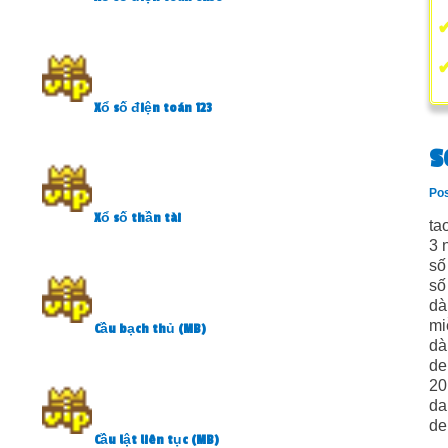
Xổ số điện toán 123
s
Po
Xổ số thần tài
ta
3 
số
số
dà
mi
Cầu bạch thủ (MB)
dà
de
20
da
de
Cầu lật liên tục (MB)