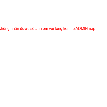
à không nhận được số anh em vui lòng liên hệ ADMIN nạp