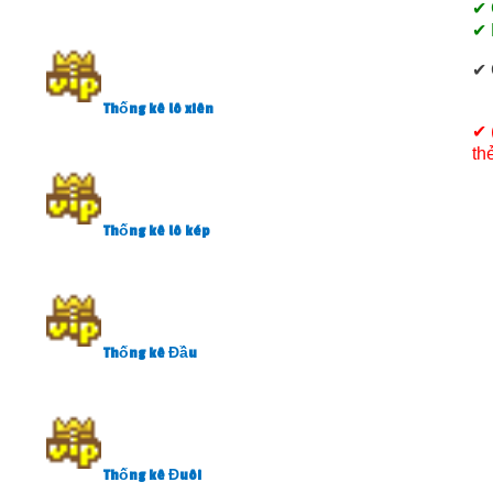
✔ 
✔ 
✔ 
Thống kê lô xiên
✔ 
th
Thống kê lô kép
Thống kê Đầu
Thống kê Đuôi