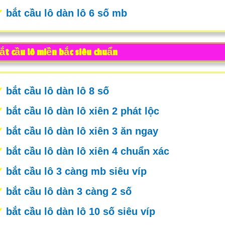
✔
bắt cầu lô dàn lô 6 số mb
ắt cầu lô miền bắc siêu chuẩn
✔
bắt cầu lô dàn lô 8 số
✔
bắt cầu lô dàn lô xiên 2 phát lộc
✔
bắt cầu lô dàn lô xiên 3 ăn ngay
✔
bắt cầu lô dàn lô xiên 4 chuẩn xác
✔
bắt cầu lô 3 càng mb siêu víp
✔
bắt cầu lô dàn 3 càng 2 số
✔
bắt cầu lô dàn lô 10 số siêu víp