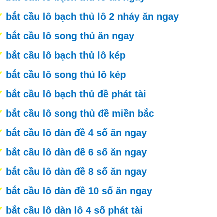
✔
bắt cầu lô bạch thủ lô 2 nháy ăn ngay
✔
bắt cầu lô song thủ ăn ngay
✔
bắt cầu lô bạch thủ lô kép
✔
bắt cầu lô song thủ lô kép
✔
bắt cầu lô bạch thủ đề phát tài
✔
bắt cầu lô song thủ đề miền bắc
✔
bắt cầu lô dàn đề 4 số ăn ngay
✔
bắt cầu lô dàn đề 6 số ăn ngay
✔
bắt cầu lô dàn đề 8 số ăn ngay
✔
bắt cầu lô dàn đề 10 số ăn ngay
✔
bắt cầu lô dàn lô 4 số phát tài