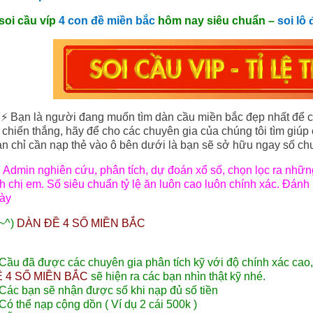
soi cầu víp
4 con đề miền bắc
hôm nay siêu chuẩn –
soi lô
⚡️⚡️ Bạn là người đang muốn tìm dàn cầu miền bắc đẹp nhất để 
 chiến thắng, hãy để cho các chuyên gia của chúng tôi tìm giúp
ản chỉ cần nạp thẻ vào ô bên dưới là bạn sẽ sở hữu ngay số c
️
Admin nghiên cứu, phân tích, dự đoán xổ số, chọn lọc ra nhữ
h chị em. Số siêu chuẩn tỷ lệ ăn luôn cao luôn chính xác. Đán
ày
~^)
DÀN ĐỀ 4 SỐ MIỀN BẮC
Cầu đã được các chuyên gia phân tích kỹ với độ chính xác cao
 4 SỐ MIỀN BẮC
sẽ hiện ra các bạn nhìn thật kỹ nhé.
Các bạn sẽ nhận được số khi nạp đủ số tiền
Có thể nạp cộng dồn ( Ví dụ 2 cái 500k )