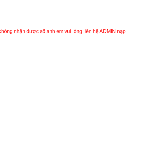
à không nhận được số anh em vui lòng liên hệ ADMIN nạp