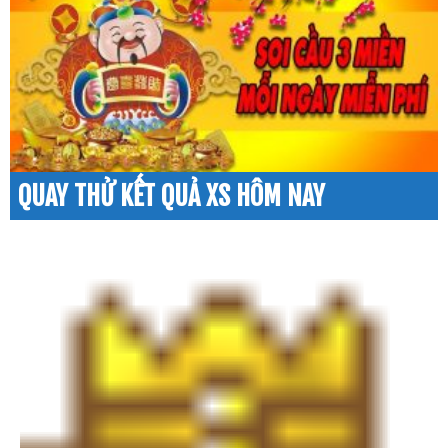
QUAY THỬ KẾT QUẢ XS HÔM NAY