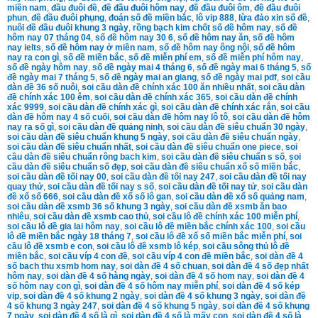
miền nam
,
đầu đuôi đề
,
đề đầu đuôi hôm nay
,
đề đầu đuôi ôm
,
đề đầu đuôi
phun
,
đề đầu đuôi phụng
,
đoán số đề miền bắc
,
lô vip 888
,
lừa đảo xin số đề
,
nuôi đề đầu đuôi khung 3 ngày
,
rồng bạch kim chốt số đề hôm nay
,
số đề
hôm nay 07 tháng 04
,
số đề hôm nay 30 6
,
số đề hôm nay ăn
,
số đề hôm
nay ielts
,
số đề hôm nay ở miền nam
,
số đề hôm nay ông nội
,
số đề hôm
nay ra con gì
,
số đề miền bắc
,
số đề miễn phí em
,
số đề miễn phí hôm nay
,
số đề ngày hôm nay
,
số đề ngày mai 4 tháng 6
,
số đề ngày mai 6 tháng 5
,
số
đề ngày mai 7 tháng 5
,
số đề ngày mai an giang
,
số đề ngày mai pdf
,
soi cầu
dàn đề 36 số nuôi
,
soi cầu dàn đề chính xác 100 ăn nhiều nhất
,
soi cầu dàn
đề chính xác 100 êm
,
soi cầu dàn đề chính xác 365
,
soi cầu dàn đề chính
xác 9999
,
soi cầu dàn đề chính xác gì
,
soi cầu dàn đề chính xác rắn
,
soi cầu
dàn đề hôm nay 4 số cuối
,
soi cầu dàn đề hôm nay lô tô
,
soi cầu dàn đề hôm
nay ra số gì
,
soi cầu dàn đề quảng ninh
,
soi cầu dàn đề siêu chuẩn 30 ngày
,
soi cầu dàn đề siêu chuẩn khung 5 ngày
,
soi cầu dàn đề siêu chuẩn ngày
,
soi cầu dàn đề siêu chuẩn nhất
,
soi cầu dàn đề siêu chuẩn one piece
,
soi
cầu dàn đề siêu chuẩn rông bach kim
,
soi cầu dàn đề siêu chuẩn s số
,
soi
cầu dàn đề siêu chuẩn số đẹp
,
soi cầu dàn đề siêu chuẩn xổ số miền bắc
,
soi cầu dàn đề tối nay 00
,
soi cầu dàn đề tối nay 247
,
soi cầu dàn đề tối nay
quay thử
,
soi cầu dàn đề tối nay s số
,
soi cầu dàn đề tối nay tử
,
soi cầu dàn
đề xổ số 666
,
soi cầu dàn đề xổ số lô gan
,
soi cầu dàn đề xổ số quảng nam
,
soi cầu dàn đề xsmb 36 số khung 3 ngày
,
soi cầu dàn đề xsmb ăn bao
nhiêu
,
soi cầu dàn đề xsmb cao thủ
,
soi cầu lô đề chính xác 100 miễn phí
,
soi cầu lô đề gia lai hôm nay
,
soi cầu lô đề miền bắc chính xác 100
,
soi cầu
lô đề miền bắc ngày 18 tháng 7
,
soi cầu lô đề xổ số miền bắc miễn phí
,
soi
cầu lô đề xsmb e con
,
soi cầu lô đề xsmb lô kép
,
soi cầu sông thủ lô đề
miền bắc
,
soi cầu víp 4 con đề
,
soi cầu víp 4 con đề miền bắc
,
soi dàn đề 4
số bach thu xsmb hom nay
,
soi dàn đề 4 số chuan
,
soi dàn đề 4 số đẹp nhất
hôm nay
,
soi dàn đề 4 số hàng ngày
,
soi dàn đề 4 số hom nay
,
soi dàn đề 4
số hôm nay con gì
,
soi dàn đề 4 số hôm nay miễn phí
,
soi dàn đề 4 số kép
vip
,
soi dàn đề 4 số khung 2 ngày
,
soi dàn đề 4 số khung 3 ngày
,
soi dàn đề
4 số khung 3 ngày 247
,
soi dàn đề 4 số khung 5 ngày
,
soi dàn đề 4 số khung
7 ngày
,
soi dàn đề 4 số là gì
,
soi dàn đề 4 số là mấy con
,
soi dàn đề 4 số là