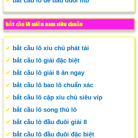
✔
bắt cầu lô đề đầu đuôi mb
bắt cầu lô miền nam siêu chuẩn
✔
bắt cầu lô xỉu chủ phát tài
✔
bắt cầu lô giải đặc biệt
✔
bắt cầu lô giải 8 ăn ngay
✔
bắt cầu lô bao lô chuẩn xác
✔
bắt cầu lô cặp xỉu chủ siêu víp
✔
bắt cầu lô song thủ lô
✔
bắt cầu lô đầu đuôi giải 8
✔
bắt cầu lô đầu đuôi đặc biệt