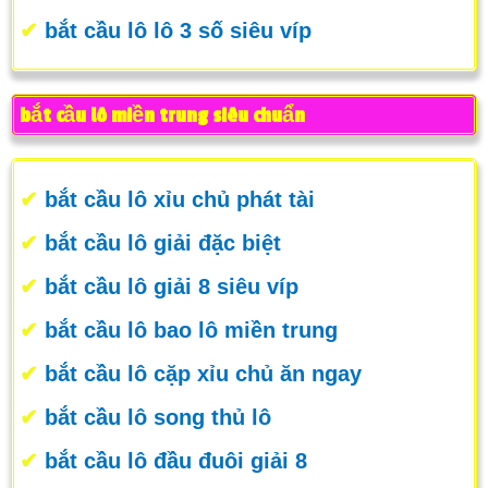
✔
bắt cầu lô lô 3 số siêu víp
bắt cầu lô miền trung siêu chuẩn
✔
bắt cầu lô xỉu chủ phát tài
✔
bắt cầu lô giải đặc biệt
✔
bắt cầu lô giải 8 siêu víp
✔
bắt cầu lô bao lô miền trung
✔
bắt cầu lô cặp xỉu chủ ăn ngay
✔
bắt cầu lô song thủ lô
✔
bắt cầu lô đầu đuôi giải 8