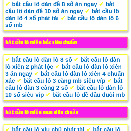
✔
bắt cầu lô dàn đề 8 số ăn ngay
✔
bắt
cầu lô dàn đề 10 số ăn ngay
✔
bắt cầu lô
dàn lô 4 số phát tài
✔
bắt cầu lô dàn lô 6
số mb
bắt cầu lô miền bắc siêu chuẩn
✔
bắt cầu lô dàn lô 8 số
✔
bắt cầu lô dàn
lô xiên 2 phát lộc
✔
bắt cầu lô dàn lô xiên
3 ăn ngay
✔
bắt cầu lô dàn lô xiên 4 chuẩn
xác
✔
bắt cầu lô 3 càng mb siêu víp
✔
bắt
cầu lô dàn 3 càng 2 số
✔
bắt cầu lô dàn lô
10 số siêu víp
✔
bắt cầu lô đề đầu đuôi mb
bắt cầu lô miền nam siêu chuẩn
✔
bắt cầu lô xỉu chủ phát tài
✔
bắt cầu lô