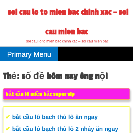
Skip
to
soi cau lo to mien bac chinh xac – soi
content
cau mien bac
soi cau lo to mien bac chinh xac – soi cau mien bac
Primary Menu
Thẻ:
số đề hôm nay ông nội
bắt cầu lô miền bắc super vip
✔
bắt cầu lô bạch thủ lô ăn ngay
✔
bắt cầu lô bạch thủ lô 2 nháy ăn ngay