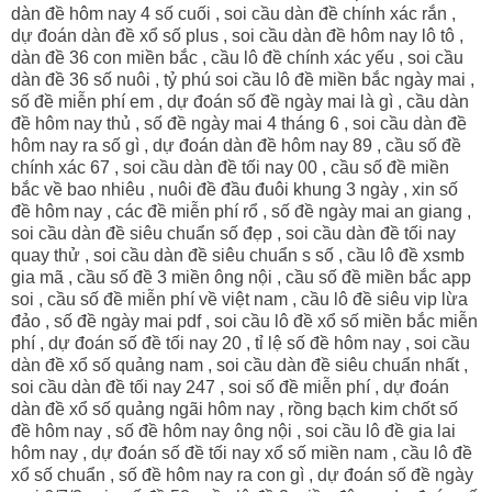
dàn đề hôm nay 4 số cuối , soi cầu dàn đề chính xác rắn ,
dự đoán dàn đề xổ số plus , soi cầu dàn đề hôm nay lô tô ,
dàn đề 36 con miền bắc , cầu lô đề chính xác yếu , soi cầu
dàn đề 36 số nuôi , tỷ phú soi cầu lô đề miền bắc ngày mai ,
số đề miễn phí em , dự đoán số đề ngày mai là gì , cầu dàn
đề hôm nay thủ , số đề ngày mai 4 tháng 6 , soi cầu dàn đề
hôm nay ra số gì , dự đoán dàn đề hôm nay 89 , cầu số đề
chính xác 67 , soi cầu dàn đề tối nay 00 , cầu số đề miền
bắc về bao nhiêu , nuôi đề đầu đuôi khung 3 ngày , xin số
đề hôm nay , các đề miễn phí rổ , số đề ngày mai an giang ,
soi cầu dàn đề siêu chuẩn số đẹp , soi cầu dàn đề tối nay
quay thử , soi cầu dàn đề siêu chuẩn s số , cầu lô đề xsmb
gia mã , cầu số đề 3 miền ông nội , cầu số đề miền bắc app
soi , cầu số đề miễn phí về việt nam , cầu lô đề siêu vip lừa
đảo , số đề ngày mai pdf , soi cầu lô đề xổ số miền bắc miễn
phí , dự đoán số đề tối nay 20 , tỉ lệ số đề hôm nay , soi cầu
dàn đề xổ số quảng nam , soi cầu dàn đề siêu chuẩn nhất ,
soi cầu dàn đề tối nay 247 , soi số đề miễn phí , dự đoán
dàn đề xổ số quảng ngãi hôm nay , rồng bạch kim chốt số
đề hôm nay , số đề hôm nay ông nội , soi cầu lô đề gia lai
hôm nay , dự đoán số đề tối nay xổ số miền nam , cầu lô đề
xổ số chuẩn , số đề hôm nay ra con gì , dự đoán số đề ngày