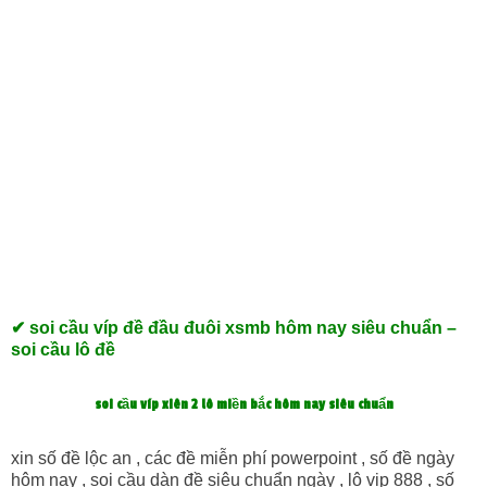
✔ soi cầu víp đề đầu đuôi xsmb hôm nay siêu chuẩn –
soi cầu lô đề
soi cầu víp xiên 2 lô miền bắc hôm nay siêu chuẩn
xin số đề lộc an , các đề miễn phí powerpoint , số đề ngày
hôm nay , soi cầu dàn đề siêu chuẩn ngày , lô vip 888 , số