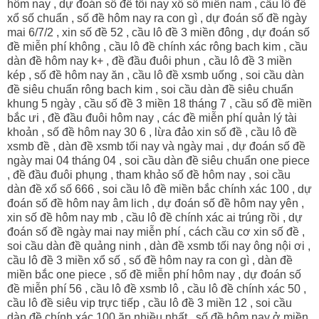
hôm nay , dự đoán số đề tối nay xổ số miền nam , cầu lô đề
xổ số chuẩn , số đề hôm nay ra con gì , dự đoán số đề ngày
mai 6/7/2 , xin số đề 52 , cầu lô đề 3 miền đông , dự đoán số
đề miễn phí không , cầu lô đề chính xác rông bach kim , cầu
dàn đề hôm nay k+ , đề đầu đuôi phun , cầu lô đề 3 miền
kép , số đề hôm nay ăn , cầu lô đề xsmb uống , soi cầu dàn
đề siêu chuẩn rông bach kim , soi cầu dàn đề siêu chuẩn
khung 5 ngày , cầu số đề 3 miền 18 tháng 7 , cầu số đề miền
bắc ưi , đề đầu đuôi hôm nay , các đề miễn phí quản lý tài
khoản , số đề hôm nay 30 6 , lừa đảo xin số đề , cầu lô đề
xsmb đề , dàn đề xsmb tối nay và ngày mai , dự đoán số đề
ngày mai 04 tháng 04 , soi cầu dàn đề siêu chuẩn one piece
, đề đầu đuôi phụng , tham khảo số đề hôm nay , soi cầu
dàn đề xổ số 666 , soi cầu lô đề miền bắc chính xác 100 , dự
đoán số đề hôm nay âm lich , dự đoán số đề hôm nay yên ,
xin số đề hôm nay mb , cầu lô đề chính xác ai trúng rồi , dự
đoán số đề ngày mai nay miễn phí , cách cầu cơ xin số đề ,
soi cầu dàn đề quảng ninh , dàn đề xsmb tối nay ông nội ơi ,
cầu lô đề 3 miền xổ số , số đề hôm nay ra con gì , dàn đề
miền bắc one piece , số đề miễn phí hôm nay , dự đoán số
đề miễn phí 56 , cầu lô đề xsmb lô , cầu lô đề chính xác 50 ,
cầu lô đề siêu vip trực tiếp , cầu lô đề 3 miền 12 , soi cầu
dàn đề chính xác 100 ăn nhiều nhất , số đề hôm nay ở miền