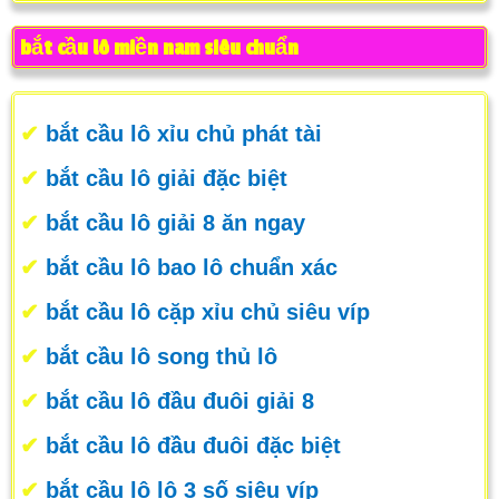
bắt cầu lô miền nam siêu chuẩn
✔
bắt cầu lô xỉu chủ phát tài
✔
bắt cầu lô giải đặc biệt
✔
bắt cầu lô giải 8 ăn ngay
✔
bắt cầu lô bao lô chuẩn xác
✔
bắt cầu lô cặp xỉu chủ siêu víp
✔
bắt cầu lô song thủ lô
✔
bắt cầu lô đầu đuôi giải 8
✔
bắt cầu lô đầu đuôi đặc biệt
✔
bắt cầu lô lô 3 số siêu víp