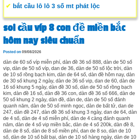
✔
bắt cầu lô lô 3 số mt phát lộc
soi cầu víp 8 con đề miền bắc
hôm nay siêu chuẩn
Posted on
09/08/2026
dàn de 60 số víp miễn phí, dàn đề 36 số 888, dàn de 50 số
vip, dàn de 50 số víp, dan de 36, dàn de 50 số lộc trời, dàn
de 10 số rồng bạch kim, dàn de 64 số, dàn đề hôm nay, dàn
de 30 số khung 2 ngày, dàn de 36 số vip, dan de 60, dàn de
16 số khung 5 ngày, dàn đề 30 số, dàn de 50 số rồng bạch
kim, dàn đề 16 số, dàn đề 36 con, dàn đề 36 số 666, dàn de
50 số khung 2 ngày, dàn đề, dàn de, dàn de 50 số đánh
quanh năm, dàn de 50 số minh ngọc, dàn de bất tử, dan de
247, dàn đề 247, dàn đề 36 số khung 3 ngày, dan de 64, dàn
de 4 số, dàn de 4 số miễn phí, dàn de 4 càng đánh quanh
năm, dàn de 4 số vip miền bắc, dàn de 4 số 200k, dàn đề 8,
dàn de 8 số, dàn de 8 số miền phí, dan de 8 so, dàn de 10
số, dàn de 10 số bất bại, dàn de 10 số hàng ngày, dàn de 10