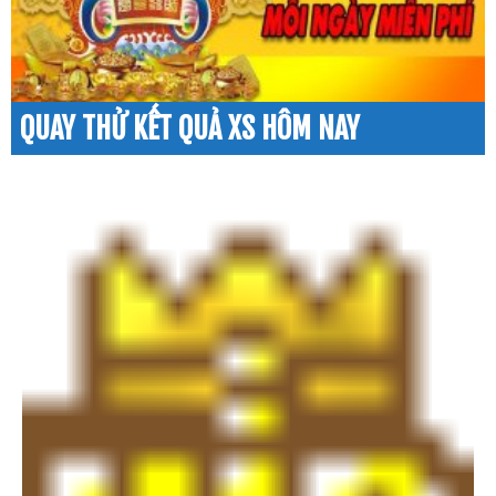
QUAY THỬ KẾT QUẢ XS HÔM NAY