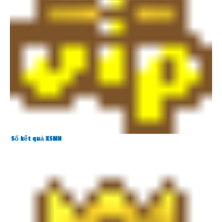
Sổ kết quả XSMN