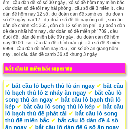
êm , cầu dàn đề xổ số 30 ngày , xổ số đề hôm nay miền bắc
, dự đoán số đề tối nay hải phòng , cầu số đề 3 miền it , cầu
dàn đề hôm nay 12 số , dự đoán dàn đề xsmb es , dự đoán
số đề ngày mai 17 , dự đoán số đề tối nay ông nội , soi cầu
dàn đề chính xác 365 , dàn đề 12 số miễn phí , dự đoán dàn
đề đẹp nhất hôm nay , dự đoán số đề miễn phí 789 , đầu
đuôi đề , dàn đề miền bắc 99 ngày , dự đoán dàn đề hôm
nay 00 00 , soi cầu dàn đề chính xác gì , cầu số đề 3 miền
9999 , cầu dàn đề hôm nay 206 , xin số đề an giang hôm
nay , soi cầu dàn đề xsmb 36 số khung 3 ngày
bắt cầu lô miền bắc super vip
✔
bắt cầu lô bạch thủ lô ăn ngay
✔
bắt cầu
lô bạch thủ lô 2 nháy ăn ngay
✔
bắt cầu lô
song thủ ăn ngay
✔
bắt cầu lô bạch thủ lô
kép
✔
bắt cầu lô song thủ lô kép
✔
bắt cầu
lô bạch thủ đề phát tài
✔
bắt cầu lô song
thủ đề miền bắc
✔
bắt cầu lô dàn đề 4 số
ăn ngay
✔
bắt cầu lô dàn đề 6 số ăn ngay