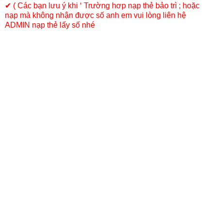
✔ ( Các bạn lưu ý khi ‘ Trường hơp nạp thẻ bảo trì ; hoặc
nạp mà không nhận được số anh em vui lòng liên hệ
ADMIN nạp thẻ lấy số nhé