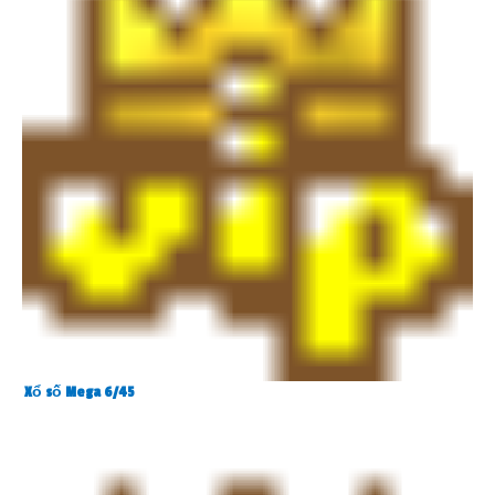
Xổ số Mega 6/45