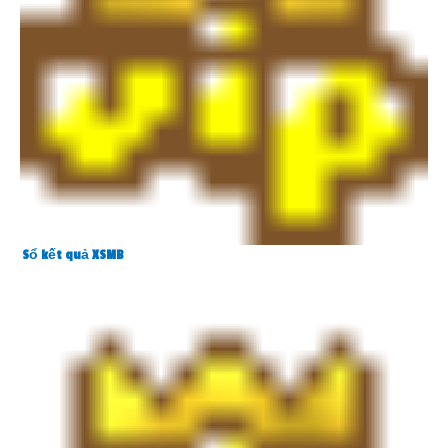
Sổ kết quả XSMB