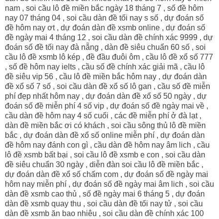
nam , soi cầu lô đề miền bắc ngày 18 tháng 7 , số đề hôm
nay 07 tháng 04 , soi cầu dàn đề tối nay s số , dự đoán số
đề hôm nay ơt , dự đoán dàn đề xsmb online , dự đoán số
đề ngày mai 4 tháng 12 , soi cầu dàn đề chính xác 9999 , dự
đoán số đề tối nay đà nẵng , dàn đề siêu chuẩn 60 số , soi
cầu lô đề xsmb lô kép , đề đầu đuôi ôm , cầu lô đề xổ số 777
, số đề hôm nay ielts , cầu số đề chính xác giải mã , cầu lô
đề siêu vip 56 , cầu lô đề miền bắc hôm nay , dự đoán dàn
đề xổ số 7 số , soi cầu dàn đề xổ số lô gan , cầu số đề miễn
phí đẹp nhất hôm nay , dự đoán dàn đề xổ số 50 ngày , dự
đoán số đề miễn phí 4 số vip , dự đoán số đề ngày mai về ,
cầu dàn đề hôm nay 4 số cuối , các đề miễn phí ở đà lạt ,
dàn đề miền bắc ơi có khách , soi cầu sông thủ lô đề miền
bắc , dự đoán dàn đề xổ số online miễn phí , dự đoán dàn
đề hôm nay đánh con gì , cầu dàn đề hôm nay âm lich , cầu
lô đề xsmb bất bại , soi cầu lô đề xsmb e con , soi cầu dàn
đề siêu chuẩn 30 ngày , diễn đàn soi cầu lô đề miền bắc ,
dự đoán dàn đề xổ số chấm com , dự đoán số đề ngày mai
hôm nay miễn phí , dự đoán số đề ngày mai âm lich , soi cầu
dàn đề xsmb cao thủ , số đề ngày mai 6 tháng 5 , dự đoán
dàn đề xsmb quay thu , soi cầu dàn đề tối nay tử , soi cầu
dàn đề xsmb ăn bao nhiêu , soi cầu dàn đề chính xác 100