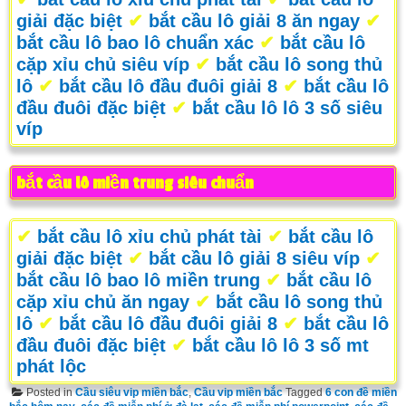
giải đặc biệt
✔
bắt cầu lô giải 8 ăn ngay
✔
bắt cầu lô bao lô chuẩn xác
✔
bắt cầu lô
cặp xỉu chủ siêu víp
✔
bắt cầu lô song thủ
lô
✔
bắt cầu lô đầu đuôi giải 8
✔
bắt cầu lô
đầu đuôi đặc biệt
✔
bắt cầu lô lô 3 số siêu
víp
bắt cầu lô miền trung siêu chuẩn
✔
bắt cầu lô xỉu chủ phát tài
✔
bắt cầu lô
giải đặc biệt
✔
bắt cầu lô giải 8 siêu víp
✔
bắt cầu lô bao lô miền trung
✔
bắt cầu lô
cặp xỉu chủ ăn ngay
✔
bắt cầu lô song thủ
lô
✔
bắt cầu lô đầu đuôi giải 8
✔
bắt cầu lô
đầu đuôi đặc biệt
✔
bắt cầu lô lô 3 số mt
phát lộc
Posted in
Cầu siêu vip miền bắc
,
Cầu vip miền bắc
Tagged
6 con đề miền