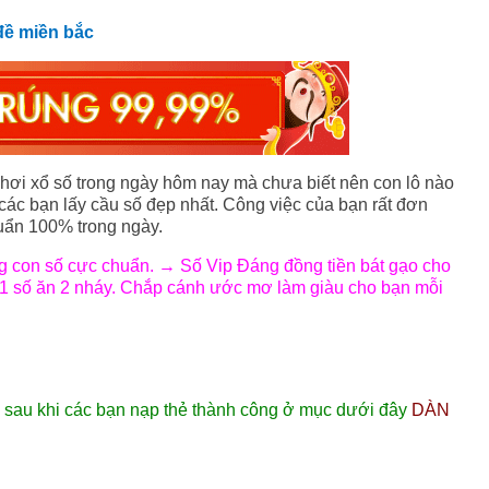
 đề miền bắc
chơi xổ số trong ngày hôm nay mà chưa biết nên con lô nào
 các bạn lấy cầu số đẹp nhất. Công việc của bạn rất đơn
huẩn 100% trong ngày.
ng con số cực chuẩn. → Số Vip Đáng đồng tiền bát gạo cho
h 1 số ăn 2 nháy. Chắp cánh ước mơ làm giàu cho bạn mỗi
, sau khi các bạn nạp thẻ thành công ở mục dưới đây
DÀN