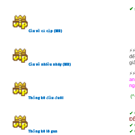
✔ 
Cầu về cả cặp (MB)
⚡️
để
gi
Cầu về nhiều nháy (MB)
⚡️⚡
an
ng
(^
Thống kê đầu đuôi
✔ 
ĐỀ
✔ 
✔ 
Thống kê lô gan