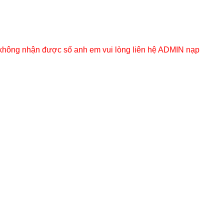
à không nhận được số anh em vui lòng liên hệ ADMIN nạp