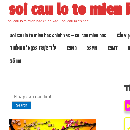
Skip
soi cau lo to mien 
to
content
soi cau lo to mien bac chinh xac – soi cau mien bac
soi cau lo to mien bac chinh xac – soi cau mien bac
Cầu vip
THỐNG KÊ KQXS TRỰC TIẾP
XSMB
XSMN
XSMT
K
Sổ mơ
T
b
Search