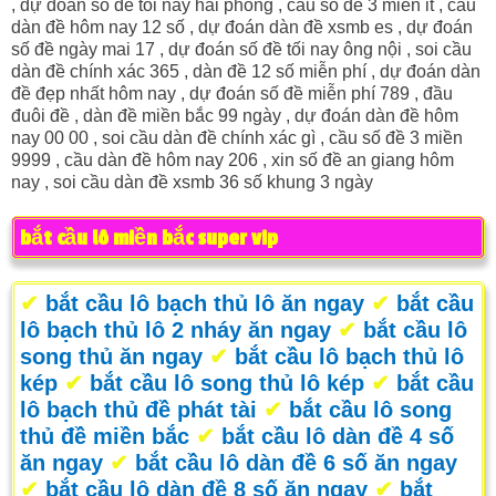
, dự đoán số đề tối nay hải phòng , cầu số đề 3 miền it , cầu
dàn đề hôm nay 12 số , dự đoán dàn đề xsmb es , dự đoán
số đề ngày mai 17 , dự đoán số đề tối nay ông nội , soi cầu
dàn đề chính xác 365 , dàn đề 12 số miễn phí , dự đoán dàn
đề đẹp nhất hôm nay , dự đoán số đề miễn phí 789 , đầu
đuôi đề , dàn đề miền bắc 99 ngày , dự đoán dàn đề hôm
nay 00 00 , soi cầu dàn đề chính xác gì , cầu số đề 3 miền
9999 , cầu dàn đề hôm nay 206 , xin số đề an giang hôm
nay , soi cầu dàn đề xsmb 36 số khung 3 ngày
bắt cầu lô miền bắc super vip
✔
bắt cầu lô bạch thủ lô ăn ngay
✔
bắt cầu
lô bạch thủ lô 2 nháy ăn ngay
✔
bắt cầu lô
song thủ ăn ngay
✔
bắt cầu lô bạch thủ lô
kép
✔
bắt cầu lô song thủ lô kép
✔
bắt cầu
lô bạch thủ đề phát tài
✔
bắt cầu lô song
thủ đề miền bắc
✔
bắt cầu lô dàn đề 4 số
ăn ngay
✔
bắt cầu lô dàn đề 6 số ăn ngay
✔
bắt cầu lô dàn đề 8 số ăn ngay
✔
bắt