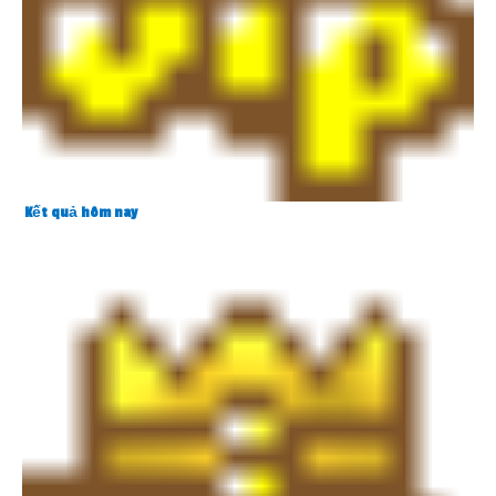
Kết quả hôm nay