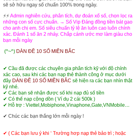
sẽ sở hữu ngay số chuẩn 100% trong ngày.
⚡️⚡️
Admin nghiên cứu, phân tích, dự đoán xổ số, chọn lọc ra
những con số cực chuẩn. → Số Vip Đáng đồng tiền bát gạo
cho anh chị em. Số siêu chuẩn tỷ lệ ăn luôn cao luôn chính
xác. Đánh 1 số ăn 2 nháy. Chắp cánh ước mơ làm giàu cho
bạn mỗi ngày
(^~^)
DÀN ĐỀ 10 SỐ MIỀN BẮC
✔ Cầu đã được các chuyên gia phân tích kỹ với độ chính
xác cao, sau khi các bạn nạp thẻ thành công ở mục dưới
đây
DÀN ĐỀ 10 SỐ MIỀN BẮC
sẽ hiện ra các bạn nhìn thật
kỹ nhé.
✔ Các bạn sẽ nhận được số khi nạp đủ số tiền
✔ Có thể nạp cộng dồn ( Ví dụ 2 cái 500k )
✔ Hỗ trợ : Viettel,Mobiphone,Vinaphone,Gate,VNMobile…
✔ Chúc các bạn thắng lớn mỗi ngày !
✔ ( Các bạn lưu ý khi ‘ Trường hơp nạp thẻ bảo trì ; hoặc