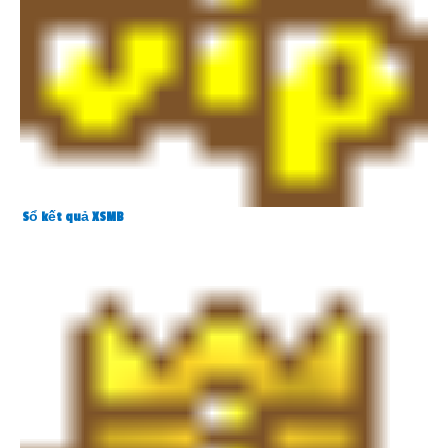
Sổ kết quả XSMB