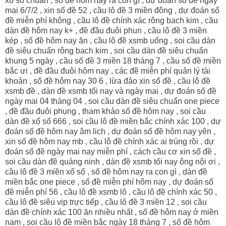
xổ số chuẩn , số đề hôm nay ra con gì , dự đoán số đề ngày
mai 6/7/2 , xin số đề 52 , cầu lô đề 3 miền đông , dự đoán số
đề miễn phí không , cầu lô đề chính xác rông bach kim , cầu
dàn đề hôm nay k+ , đề đầu đuôi phun , cầu lô đề 3 miền
kép , số đề hôm nay ăn , cầu lô đề xsmb uống , soi cầu dàn
đề siêu chuẩn rông bach kim , soi cầu dàn đề siêu chuẩn
khung 5 ngày , cầu số đề 3 miền 18 tháng 7 , cầu số đề miền
bắc ưi , đề đầu đuôi hôm nay , các đề miễn phí quản lý tài
khoản , số đề hôm nay 30 6 , lừa đảo xin số đề , cầu lô đề
xsmb đề , dàn đề xsmb tối nay và ngày mai , dự đoán số đề
ngày mai 04 tháng 04 , soi cầu dàn đề siêu chuẩn one piece
, đề đầu đuôi phụng , tham khảo số đề hôm nay , soi cầu
dàn đề xổ số 666 , soi cầu lô đề miền bắc chính xác 100 , dự
đoán số đề hôm nay âm lich , dự đoán số đề hôm nay yên ,
xin số đề hôm nay mb , cầu lô đề chính xác ai trúng rồi , dự
đoán số đề ngày mai nay miễn phí , cách cầu cơ xin số đề ,
soi cầu dàn đề quảng ninh , dàn đề xsmb tối nay ông nội ơi ,
cầu lô đề 3 miền xổ số , số đề hôm nay ra con gì , dàn đề
miền bắc one piece , số đề miễn phí hôm nay , dự đoán số
đề miễn phí 56 , cầu lô đề xsmb lô , cầu lô đề chính xác 50 ,
cầu lô đề siêu vip trực tiếp , cầu lô đề 3 miền 12 , soi cầu
dàn đề chính xác 100 ăn nhiều nhất , số đề hôm nay ở miền
nam , soi cầu lô đề miền bắc ngày 18 tháng 7 , số đề hôm