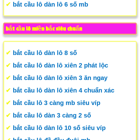
✔
bắt cầu lô dàn lô 6 số mb
bắt cầu lô miền bắc siêu chuẩn
✔
bắt cầu lô dàn lô 8 số
✔
bắt cầu lô dàn lô xiên 2 phát lộc
✔
bắt cầu lô dàn lô xiên 3 ăn ngay
✔
bắt cầu lô dàn lô xiên 4 chuẩn xác
✔
bắt cầu lô 3 càng mb siêu víp
✔
bắt cầu lô dàn 3 càng 2 số
✔
bắt cầu lô dàn lô 10 số siêu víp