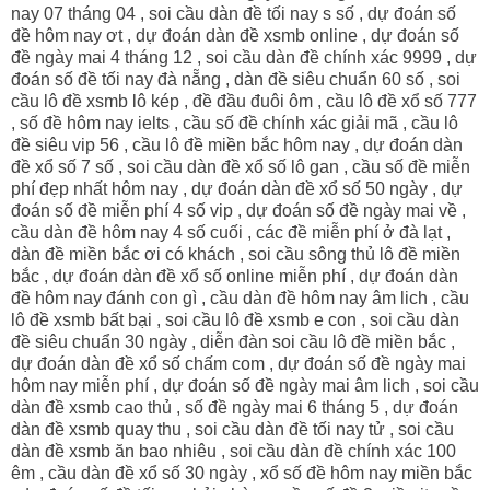
nay 07 tháng 04 , soi cầu dàn đề tối nay s số , dự đoán số
đề hôm nay ơt , dự đoán dàn đề xsmb online , dự đoán số
đề ngày mai 4 tháng 12 , soi cầu dàn đề chính xác 9999 , dự
đoán số đề tối nay đà nẵng , dàn đề siêu chuẩn 60 số , soi
cầu lô đề xsmb lô kép , đề đầu đuôi ôm , cầu lô đề xổ số 777
, số đề hôm nay ielts , cầu số đề chính xác giải mã , cầu lô
đề siêu vip 56 , cầu lô đề miền bắc hôm nay , dự đoán dàn
đề xổ số 7 số , soi cầu dàn đề xổ số lô gan , cầu số đề miễn
phí đẹp nhất hôm nay , dự đoán dàn đề xổ số 50 ngày , dự
đoán số đề miễn phí 4 số vip , dự đoán số đề ngày mai về ,
cầu dàn đề hôm nay 4 số cuối , các đề miễn phí ở đà lạt ,
dàn đề miền bắc ơi có khách , soi cầu sông thủ lô đề miền
bắc , dự đoán dàn đề xổ số online miễn phí , dự đoán dàn
đề hôm nay đánh con gì , cầu dàn đề hôm nay âm lich , cầu
lô đề xsmb bất bại , soi cầu lô đề xsmb e con , soi cầu dàn
đề siêu chuẩn 30 ngày , diễn đàn soi cầu lô đề miền bắc ,
dự đoán dàn đề xổ số chấm com , dự đoán số đề ngày mai
hôm nay miễn phí , dự đoán số đề ngày mai âm lich , soi cầu
dàn đề xsmb cao thủ , số đề ngày mai 6 tháng 5 , dự đoán
dàn đề xsmb quay thu , soi cầu dàn đề tối nay tử , soi cầu
dàn đề xsmb ăn bao nhiêu , soi cầu dàn đề chính xác 100
êm , cầu dàn đề xổ số 30 ngày , xổ số đề hôm nay miền bắc