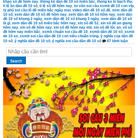
khảo số đề hôm nay
,
thống kê dàn đề 10 số miền bắc
,
thong ke lo bach thu
,
tỉ lệ ăn dàn đề 10 số
,
tỉ lệ số đề hôm nay
,
tư vấn soi cầu xsmb đề 10 con víp
,
tỷ phú soi cầu lô đề miền bắc ngày mai
,
video dàn đề 10 số đề
,
xem dàn đề
10 số
,
xem dàn đề 10 số đề hôm nay
,
xem dàn đề 10 số hôm nay
,
xem dàn
đề 10 số khung 2 ngày
,
xem dàn đề 10 số khung 3 ngày
,
xem dàn đề 10 số
là gì
,
xem dàn đề 10 số miền bắc hôm nay
,
xin số đề 52
,
xin số đề an giang
hôm nay
,
xin số đề hôm nay
,
xin số đề hôm nay mb
,
xin số đề lộc an
,
xổ số
đề hôm nay miền bắc
,
xsmb chuẩn soi cầu đề 10
,
xsmb dàn đề 10 số
,
xsmb
de 10 so
,
xsmb soi cầu dàn đề 10 con siêu chuẩn trúng
,
ý nghĩa của dàn đề
ở
10 số
,
ý nghĩa dàn đề 10 số
,
ý nghĩa soi cầu dàn đề 10 số
87 bình luận
soi
cầu
víp
10
Search
con
đề
miền
bắc
hôm
nay
siêu
chuẩ