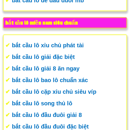
✔
bắt cầu lô đề đầu đuôi mb
bắt cầu lô miền nam siêu chuẩn
✔
bắt cầu lô xỉu chủ phát tài
✔
bắt cầu lô giải đặc biệt
✔
bắt cầu lô giải 8 ăn ngay
✔
bắt cầu lô bao lô chuẩn xác
✔
bắt cầu lô cặp xỉu chủ siêu víp
✔
bắt cầu lô song thủ lô
✔
bắt cầu lô đầu đuôi giải 8
✔
bắt cầu lô đầu đuôi đặc biệt