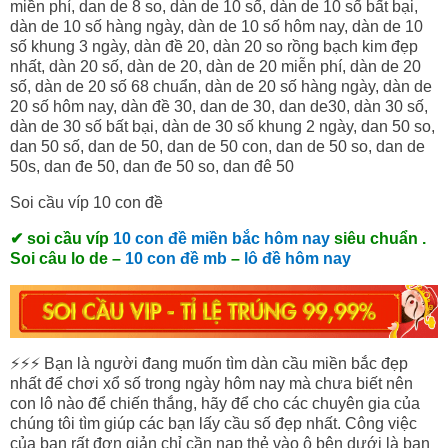
miền phí, dan de 8 so, dàn de 10 số, dàn de 10 số bất bại,
dàn de 10 số hàng ngày, dàn de 10 số hôm nay, dàn de 10
số khung 3 ngày, dàn đề 20, dàn 20 so rồng bạch kim đẹp
nhất, dàn 20 số, dàn de 20, dàn de 20 miễn phí, dàn de 20
số, dàn de 20 số 68 chuẩn, dàn de 20 số hàng ngày, dàn de
20 số hôm nay, dàn đề 30, dan de 30, dan de30, dàn 30 số,
dàn de 30 số bất bại, dàn de 30 số khung 2 ngày, dan 50 so,
dan 50 số, dan de 50, dan de 50 con, dan de 50 so, dan de
50s, dan đe 50, dan đe 50 so, dan đê 50
Soi cầu víp 10 con đề
✔ soi cầu víp
10 con đề miền bắc hôm nay
siêu chuẩn .
Soi câu lo de –
10 con đề mb
–
lô đề hôm nay
⚡️⚡️⚡️ Bạn là người đang muốn tìm dàn cầu miền bắc đẹp
nhất để chơi xổ số trong ngày hôm nay mà chưa biết nên
con lô nào để chiến thắng, hãy để cho các chuyên gia của
chúng tôi tìm giúp các bạn lấy cầu số đẹp nhất. Công việc
của bạn rất đơn giản chỉ cần nạp thẻ vào ô bên dưới là bạn