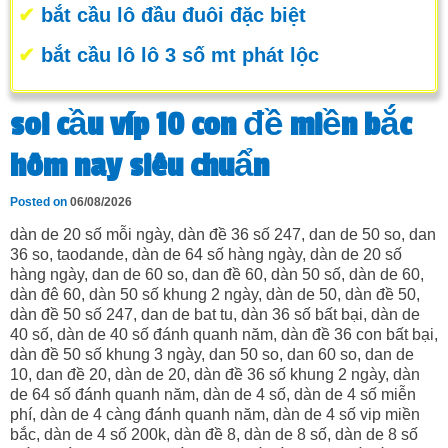
✔
bắt cầu lô đầu đuôi đặc biệt
✔
bắt cầu lô lô 3 số mt phát lộc
soi cầu víp 10 con đề miền bắc
hôm nay siêu chuẩn
Posted on
06/08/2026
dàn de 20 số mỗi ngày, dàn đề 36 số 247, dan de 50 so, dan
36 so, taodande, dàn de 64 số hàng ngày, dàn de 20 số
hàng ngày, dan de 60 so, dan đề 60, dàn 50 số, dàn de 60,
dàn đê 60, dàn 50 số khung 2 ngày, dàn de 50, dàn đề 50,
dàn đề 50 số 247, dan de bat tu, dàn 36 số bất bại, dàn de
40 số, dàn de 40 số đánh quanh năm, dàn đề 36 con bất bại,
dàn đề 50 số khung 3 ngày, dan 50 so, dan 60 so, dan de
10, dan đề 20, dàn de 20, dàn đề 36 số khung 2 ngày, dàn
de 64 số đánh quanh năm, dàn de 4 số, dàn de 4 số miễn
phí, dàn de 4 càng đánh quanh năm, dàn de 4 số vip miền
bắc, dàn de 4 số 200k, dàn đề 8, dàn de 8 số, dàn de 8 số