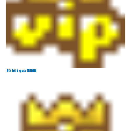
Sổ kết quả XSMN