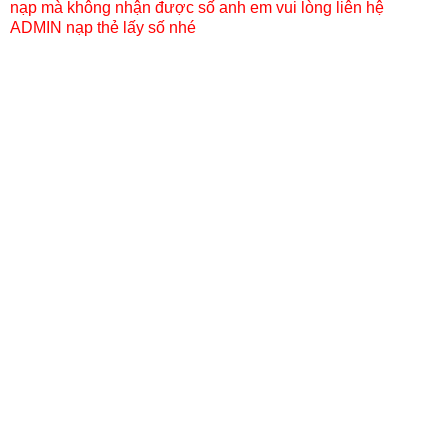
nạp mà không nhận được số anh em vui lòng liên hệ
ADMIN nạp thẻ lấy số nhé