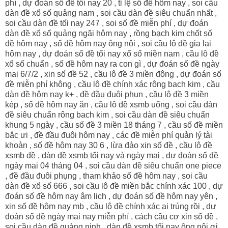
phí , dự đoán số đề tối nay 20 , tỉ lệ số đề hôm nay , soi cầu
dàn đề xổ số quảng nam , soi cầu dàn đề siêu chuẩn nhất ,
soi cầu dàn đề tối nay 247 , soi số đề miễn phí , dự đoán
dàn đề xổ số quảng ngãi hôm nay , rồng bạch kim chốt số
đề hôm nay , số đề hôm nay ông nội , soi cầu lô đề gia lai
hôm nay , dự đoán số đề tối nay xổ số miền nam , cầu lô đề
xổ số chuẩn , số đề hôm nay ra con gì , dự đoán số đề ngày
mai 6/7/2 , xin số đề 52 , cầu lô đề 3 miền đông , dự đoán số
đề miễn phí không , cầu lô đề chính xác rông bach kim , cầu
dàn đề hôm nay k+ , đề đầu đuôi phun , cầu lô đề 3 miền
kép , số đề hôm nay ăn , cầu lô đề xsmb uống , soi cầu dàn
đề siêu chuẩn rông bach kim , soi cầu dàn đề siêu chuẩn
khung 5 ngày , cầu số đề 3 miền 18 tháng 7 , cầu số đề miền
bắc ưi , đề đầu đuôi hôm nay , các đề miễn phí quản lý tài
khoản , số đề hôm nay 30 6 , lừa đảo xin số đề , cầu lô đề
xsmb đề , dàn đề xsmb tối nay và ngày mai , dự đoán số đề
ngày mai 04 tháng 04 , soi cầu dàn đề siêu chuẩn one piece
, đề đầu đuôi phụng , tham khảo số đề hôm nay , soi cầu
dàn đề xổ số 666 , soi cầu lô đề miền bắc chính xác 100 , dự
đoán số đề hôm nay âm lich , dự đoán số đề hôm nay yên ,
xin số đề hôm nay mb , cầu lô đề chính xác ai trúng rồi , dự
đoán số đề ngày mai nay miễn phí , cách cầu cơ xin số đề ,
soi cầu dàn đề quảng ninh , dàn đề xsmb tối nay ông nội ơi ,