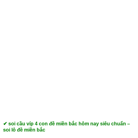
✔ soi cầu víp 4 con đề miền bắc hôm nay siêu chuẩn –
soi lô đề miền bắc