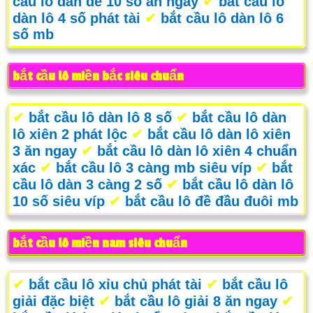
cầu lô dàn đề 10 số ăn ngay
✔
bắt cầu lô
dàn lô 4 số phát tài
✔
bắt cầu lô dàn lô 6
số mb
bắt cầu lô miền bắc siêu chuẩn
✔
bắt cầu lô dàn lô 8 số
✔
bắt cầu lô dàn
lô xiên 2 phát lộc
✔
bắt cầu lô dàn lô xiên
3 ăn ngay
✔
bắt cầu lô dàn lô xiên 4 chuẩn
xác
✔
bắt cầu lô 3 càng mb siêu víp
✔
bắt
cầu lô dàn 3 càng 2 số
✔
bắt cầu lô dàn lô
10 số siêu víp
✔
bắt cầu lô đề đầu đuôi mb
bắt cầu lô miền nam siêu chuẩn
✔
bắt cầu lô xỉu chủ phát tài
✔
bắt cầu lô
giải đặc biệt
✔
bắt cầu lô giải 8 ăn ngay
✔