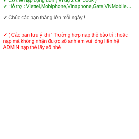
✔ Có thể nạp cộng dồn ( Ví dụ 2 cái 500k )
✔ Hỗ trợ : Viettel,Mobiphone,Vinaphone,Gate,VNMobile…
✔ Chúc các bạn thắng lớn mỗi ngày !
✔ ( Các bạn lưu ý khi ‘ Trường hơp nạp thẻ bảo trì ; hoặc
nạp mà không nhận được số anh em vui lòng liên hệ
ADMIN nạp thẻ lấy số nhé