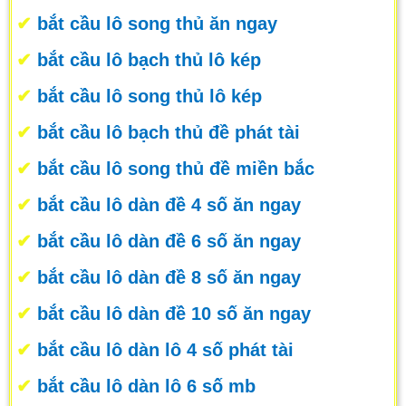
✔
bắt cầu lô song thủ ăn ngay
✔
bắt cầu lô bạch thủ lô kép
✔
bắt cầu lô song thủ lô kép
✔
bắt cầu lô bạch thủ đề phát tài
✔
bắt cầu lô song thủ đề miền bắc
✔
bắt cầu lô dàn đề 4 số ăn ngay
✔
bắt cầu lô dàn đề 6 số ăn ngay
✔
bắt cầu lô dàn đề 8 số ăn ngay
✔
bắt cầu lô dàn đề 10 số ăn ngay
✔
bắt cầu lô dàn lô 4 số phát tài
✔
bắt cầu lô dàn lô 6 số mb