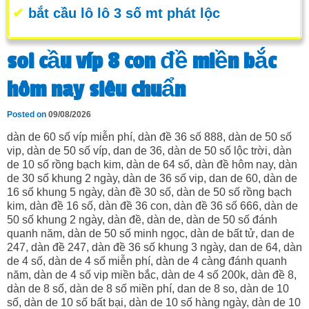
✔
bắt cầu lô lô 3 số mt phát lộc
soi cầu víp 8 con đề miền bắc
hôm nay siêu chuẩn
Posted on
09/08/2026
dàn de 60 số víp miễn phí, dàn đề 36 số 888, dàn de 50 số
vip, dàn de 50 số víp, dan de 36, dàn de 50 số lộc trời, dàn
de 10 số rồng bạch kim, dàn de 64 số, dàn đề hôm nay, dàn
de 30 số khung 2 ngày, dàn de 36 số vip, dan de 60, dàn de
16 số khung 5 ngày, dàn đề 30 số, dàn de 50 số rồng bạch
kim, dàn đề 16 số, dàn đề 36 con, dàn đề 36 số 666, dàn de
50 số khung 2 ngày, dàn đề, dàn de, dàn de 50 số đánh
quanh năm, dàn de 50 số minh ngọc, dàn de bất tử, dan de
247, dàn đề 247, dàn đề 36 số khung 3 ngày, dan de 64, dàn
de 4 số, dàn de 4 số miễn phí, dàn de 4 càng đánh quanh
năm, dàn de 4 số vip miền bắc, dàn de 4 số 200k, dàn đề 8,
dàn de 8 số, dàn de 8 số miền phí, dan de 8 so, dàn de 10
số, dàn de 10 số bất bại, dàn de 10 số hàng ngày, dàn de 10