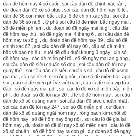
dàn đề hôm nay 4 số cuối , soi cầu dàn đề chính xác rắn ,
dự đoán dàn đề xổ số plus , soi cầu dàn đề hôm nay lô tô ,
dàn đề 36 con miền bắc , cầu lô đề chính xác yếu , soi cầu
dàn đề 36 số nuôi , tỷ phú soi cầu lô đề miền bắc ngày mai ,
số đề miễn phí em , dự đoán số đề ngày mai là gì , cầu dàn
đề hôm nay thủ , số đề ngày mai 4 tháng 6 , soi cầu dàn đề
hôm nay ra số gì , dự đoán dàn đề hôm nay 89 , cầu số đề
chính xác 67 , soi cầu dàn đề tối nay 00 , cầu số đề miền
bắc về bao nhiêu , nuôi đề đầu đuôi khung 3 ngày , xin số
đề hôm nay , các đề miễn phí rổ , số đề ngày mai an giang ,
soi cầu dàn đề siêu chuẩn số đẹp , soi cầu dàn đề tối nay
quay thử , soi cầu dàn đề siêu chuẩn s số , cầu lô đề xsmb
gia mã , cầu số đề 3 miền ông nội , cầu số đề miền bắc app
soi , cầu số đề miễn phí về việt nam , cầu lô đề siêu vip lừa
đảo , số đề ngày mai pdf , soi cầu lô đề xổ số miền bắc miễn
phí , dự đoán số đề tối nay 20 , tỉ lệ số đề hôm nay , soi cầu
dàn đề xổ số quảng nam , soi cầu dàn đề siêu chuẩn nhất ,
soi cầu dàn đề tối nay 247 , soi số đề miễn phí , dự đoán
dàn đề xổ số quảng ngãi hôm nay , rồng bạch kim chốt số
đề hôm nay , số đề hôm nay ông nội , soi cầu lô đề gia lai
hôm nay , dự đoán số đề tối nay xổ số miền nam , cầu lô đề
xổ số chuẩn , số đề hôm nay ra con gì , dự đoán số đề ngày