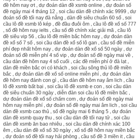
đề hôm nay ơt , dự đoán dàn đề xsmb online , dự đoán số
đề ngày mai 4 tháng 12 , soi cầu dàn đề chính xác 9999 , dự
đoán số đề tối nay đà nẵng , dàn đề siêu chuẩn 60 số , soi
cầu lô đề xsmb lô kép , đề đầu đuôi ôm , cầu lô đề xổ số 777
, số đề hôm nay ielts , cầu số đề chính xác giải mã , cầu lô
đề siêu vip 56 , cầu lô đề miền bắc hôm nay , dự đoán dàn
đề xổ số 7 số , soi cầu dàn đề xổ số lô gan , cầu số đề miễn
phí đẹp nhất hôm nay , dự đoán dàn đề xổ số 50 ngày , dự
đoán số đề miễn phí 4 số vip , dự đoán số đề ngày mai về ,
cầu dàn đề hôm nay 4 số cuối , các đề miễn phí ở đà lạt ,
dàn đề miền bắc ơi có khách , soi cầu sông thủ lô đề miền
bắc , dự đoán dàn đề xổ số online miễn phí , dự đoán dàn
đề hôm nay đánh con gì , cầu dàn đề hôm nay âm lich , cầu
lô đề xsmb bất bại , soi cầu lô đề xsmb e con , soi cầu dàn
đề siêu chuẩn 30 ngày , diễn đàn soi cầu lô đề miền bắc ,
dự đoán dàn đề xổ số chấm com , dự đoán số đề ngày mai
hôm nay miễn phí , dự đoán số đề ngày mai âm lich , soi cầu
dàn đề xsmb cao thủ , số đề ngày mai 6 tháng 5 , dự đoán
dàn đề xsmb quay thu , soi cầu dàn đề tối nay tử , soi cầu
dàn đề xsmb ăn bao nhiêu , soi cầu dàn đề chính xác 100
êm , cầu dàn đề xổ số 30 ngày , xổ số đề hôm nay miền bắc
, dự đoán số đề tối nay hải phòng , cầu số đề 3 miền it , cầu