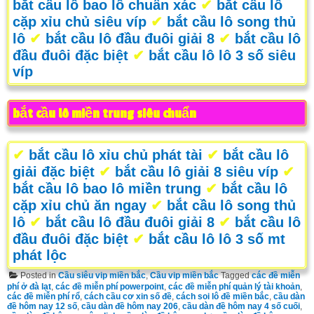
bắt cầu lô bao lô chuẩn xác
✔
bắt cầu lô
cặp xỉu chủ siêu víp
✔
bắt cầu lô song thủ
lô
✔
bắt cầu lô đầu đuôi giải 8
✔
bắt cầu lô
đầu đuôi đặc biệt
✔
bắt cầu lô lô 3 số siêu
víp
bắt cầu lô miền trung siêu chuẩn
✔
bắt cầu lô xỉu chủ phát tài
✔
bắt cầu lô
giải đặc biệt
✔
bắt cầu lô giải 8 siêu víp
✔
bắt cầu lô bao lô miền trung
✔
bắt cầu lô
cặp xỉu chủ ăn ngay
✔
bắt cầu lô song thủ
lô
✔
bắt cầu lô đầu đuôi giải 8
✔
bắt cầu lô
đầu đuôi đặc biệt
✔
bắt cầu lô lô 3 số mt
phát lộc
Posted in
Cầu siêu vip miền bắc
,
Cầu vip miền bắc
Tagged
các đề miễn
phí ở đà lạt
,
các đề miễn phí powerpoint
,
các đề miễn phí quản lý tài khoản
,
các đề miễn phí rổ
,
cách cầu cơ xin số đề
,
cách soi lô đề miền bắc
,
cầu dàn
đề hôm nay 12 số
,
cầu dàn đề hôm nay 206
,
cầu dàn đề hôm nay 4 số cuối
,