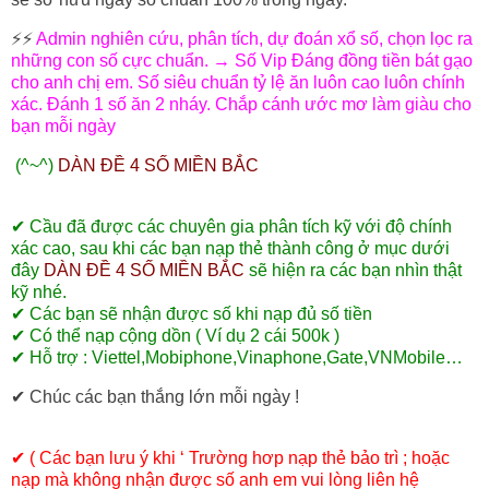
⚡️⚡️
Admin nghiên cứu, phân tích, dự đoán xổ số, chọn lọc ra
những con số cực chuẩn. → Số Vip Đáng đồng tiền bát gạo
cho anh chị em. Số siêu chuẩn tỷ lệ ăn luôn cao luôn chính
xác. Đánh 1 số ăn 2 nháy. Chắp cánh ước mơ làm giàu cho
bạn mỗi ngày
(^~^)
DÀN ĐỀ 4 SỐ MIỀN BẮC
✔ Cầu đã được các chuyên gia phân tích kỹ với độ chính
xác cao, sau khi các bạn nạp thẻ thành công ở mục dưới
đây
DÀN ĐỀ 4 SỐ MIỀN BẮC
sẽ hiện ra các bạn nhìn thật
kỹ nhé.
✔ Các bạn sẽ nhận được số khi nạp đủ số tiền
✔ Có thể nạp cộng dồn ( Ví dụ 2 cái 500k )
✔ Hỗ trợ : Viettel,Mobiphone,Vinaphone,Gate,VNMobile…
✔ Chúc các bạn thắng lớn mỗi ngày !
✔ ( Các bạn lưu ý khi ‘ Trường hơp nạp thẻ bảo trì ; hoặc
nạp mà không nhận được số anh em vui lòng liên hệ