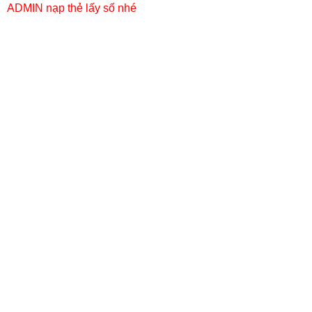
ADMIN nạp thẻ lấy số nhé