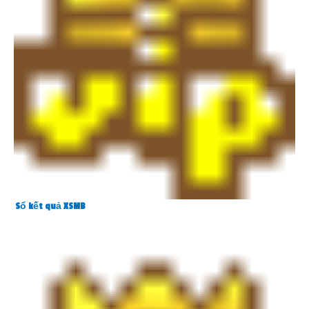
Sổ kết quả XSMB