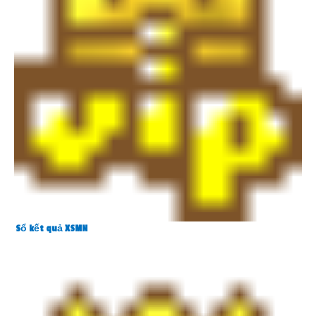
Sổ kết quả XSMN