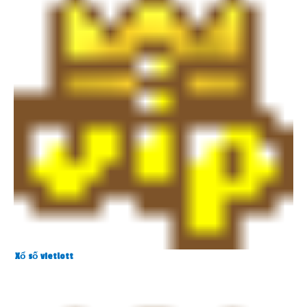
Xổ số vietlott