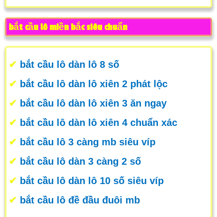
bắt cầu lô miền bắc siêu chuẩn
✔
bắt cầu lô dàn lô 8 số
✔
bắt cầu lô dàn lô xiên 2 phát lộc
✔
bắt cầu lô dàn lô xiên 3 ăn ngay
✔
bắt cầu lô dàn lô xiên 4 chuẩn xác
✔
bắt cầu lô 3 càng mb siêu víp
✔
bắt cầu lô dàn 3 càng 2 số
✔
bắt cầu lô dàn lô 10 số siêu víp
✔
bắt cầu lô đề đầu đuôi mb