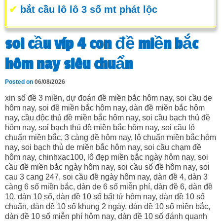
✔
bắt cầu lô lô 3 số mt phát lộc
soi cầu víp 4 con đề miền bắc
hôm nay siêu chuẩn
Posted on
06/08/2026
xin số đề 3 miền, dự đoán đề miền bắc hôm nay, soi cầu de
hôm nay, soi đề miền bắc hôm nay, dàn đề miền bắc hôm
nay, cầu độc thủ đề miền bắc hôm nay, soi cầu bạch thủ đề
hôm nay, soi bạch thủ đề miền bắc hôm nay, soi cầu lô
chuẩn miền bắc, 3 càng đề hôm nay, lô chuẩn miền bắc hôm
nay, soi bạch thủ de miền bắc hôm nay, soi cầu chạm đề
hôm nay, chinhxac100, lô đẹp miền bắc ngày hôm nay, soi
cầu đề miền bắc ngày hôm nay, soi cầu số đề hôm nay, soi
cau 3 cang 247, soi cầu đề ngày hôm nay, dàn đề 4, dàn 3
càng 6 số miền bắc, dàn de 6 số miễn phí, dàn đề 6, dàn đề
10, dàn 10 số, dàn đề 10 số bất tử hôm nay, dàn đề 10 số
chuẩn, dàn đề 10 số khung 2 ngày, dàn đề 10 số miền bắc,
dàn đề 10 số miễn phí hôm nay, dàn đề 10 số đánh quanh