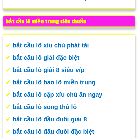
bắt cầu lô miền trung siêu chuẩn
✔
bắt cầu lô xỉu chủ phát tài
✔
bắt cầu lô giải đặc biệt
✔
bắt cầu lô giải 8 siêu víp
✔
bắt cầu lô bao lô miền trung
✔
bắt cầu lô cặp xỉu chủ ăn ngay
✔
bắt cầu lô song thủ lô
✔
bắt cầu lô đầu đuôi giải 8
✔
bắt cầu lô đầu đuôi đặc biệt