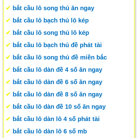
✔
bắt cầu lô song thủ ăn ngay
✔
bắt cầu lô bạch thủ lô kép
✔
bắt cầu lô song thủ lô kép
✔
bắt cầu lô bạch thủ đề phát tài
✔
bắt cầu lô song thủ đề miền bắc
✔
bắt cầu lô dàn đề 4 số ăn ngay
✔
bắt cầu lô dàn đề 6 số ăn ngay
✔
bắt cầu lô dàn đề 8 số ăn ngay
✔
bắt cầu lô dàn đề 10 số ăn ngay
✔
bắt cầu lô dàn lô 4 số phát tài
✔
bắt cầu lô dàn lô 6 số mb