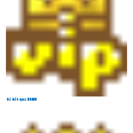
Sổ kết quả XSMB