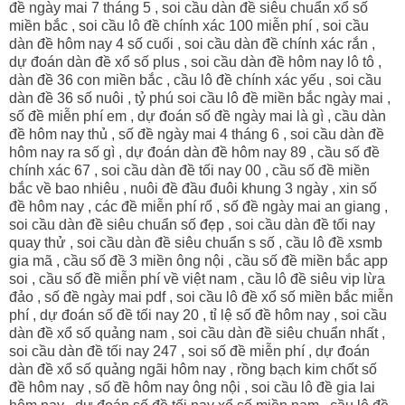
đề ngày mai 7 tháng 5 , soi cầu dàn đề siêu chuẩn xổ số
miền bắc , soi cầu lô đề chính xác 100 miễn phí , soi cầu
dàn đề hôm nay 4 số cuối , soi cầu dàn đề chính xác rắn ,
dự đoán dàn đề xổ số plus , soi cầu dàn đề hôm nay lô tô ,
dàn đề 36 con miền bắc , cầu lô đề chính xác yếu , soi cầu
dàn đề 36 số nuôi , tỷ phú soi cầu lô đề miền bắc ngày mai ,
số đề miễn phí em , dự đoán số đề ngày mai là gì , cầu dàn
đề hôm nay thủ , số đề ngày mai 4 tháng 6 , soi cầu dàn đề
hôm nay ra số gì , dự đoán dàn đề hôm nay 89 , cầu số đề
chính xác 67 , soi cầu dàn đề tối nay 00 , cầu số đề miền
bắc về bao nhiêu , nuôi đề đầu đuôi khung 3 ngày , xin số
đề hôm nay , các đề miễn phí rổ , số đề ngày mai an giang ,
soi cầu dàn đề siêu chuẩn số đẹp , soi cầu dàn đề tối nay
quay thử , soi cầu dàn đề siêu chuẩn s số , cầu lô đề xsmb
gia mã , cầu số đề 3 miền ông nội , cầu số đề miền bắc app
soi , cầu số đề miễn phí về việt nam , cầu lô đề siêu vip lừa
đảo , số đề ngày mai pdf , soi cầu lô đề xổ số miền bắc miễn
phí , dự đoán số đề tối nay 20 , tỉ lệ số đề hôm nay , soi cầu
dàn đề xổ số quảng nam , soi cầu dàn đề siêu chuẩn nhất ,
soi cầu dàn đề tối nay 247 , soi số đề miễn phí , dự đoán
dàn đề xổ số quảng ngãi hôm nay , rồng bạch kim chốt số
đề hôm nay , số đề hôm nay ông nội , soi cầu lô đề gia lai