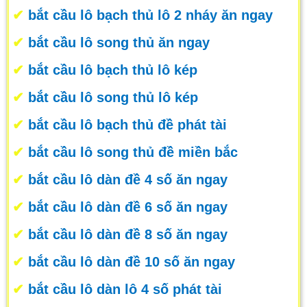
✔
bắt cầu lô bạch thủ lô 2 nháy ăn ngay
✔
bắt cầu lô song thủ ăn ngay
✔
bắt cầu lô bạch thủ lô kép
✔
bắt cầu lô song thủ lô kép
✔
bắt cầu lô bạch thủ đề phát tài
✔
bắt cầu lô song thủ đề miền bắc
✔
bắt cầu lô dàn đề 4 số ăn ngay
✔
bắt cầu lô dàn đề 6 số ăn ngay
✔
bắt cầu lô dàn đề 8 số ăn ngay
✔
bắt cầu lô dàn đề 10 số ăn ngay
✔
bắt cầu lô dàn lô 4 số phát tài