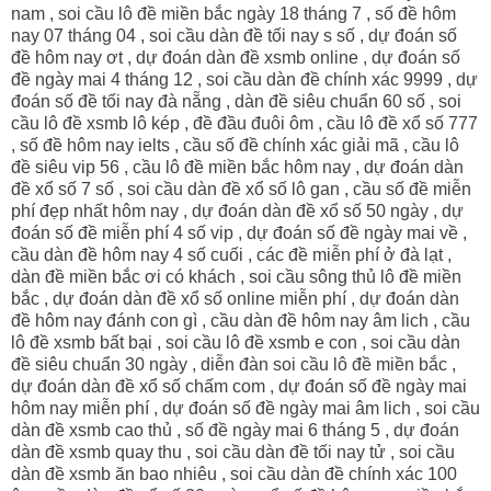
nam , soi cầu lô đề miền bắc ngày 18 tháng 7 , số đề hôm
nay 07 tháng 04 , soi cầu dàn đề tối nay s số , dự đoán số
đề hôm nay ơt , dự đoán dàn đề xsmb online , dự đoán số
đề ngày mai 4 tháng 12 , soi cầu dàn đề chính xác 9999 , dự
đoán số đề tối nay đà nẵng , dàn đề siêu chuẩn 60 số , soi
cầu lô đề xsmb lô kép , đề đầu đuôi ôm , cầu lô đề xổ số 777
, số đề hôm nay ielts , cầu số đề chính xác giải mã , cầu lô
đề siêu vip 56 , cầu lô đề miền bắc hôm nay , dự đoán dàn
đề xổ số 7 số , soi cầu dàn đề xổ số lô gan , cầu số đề miễn
phí đẹp nhất hôm nay , dự đoán dàn đề xổ số 50 ngày , dự
đoán số đề miễn phí 4 số vip , dự đoán số đề ngày mai về ,
cầu dàn đề hôm nay 4 số cuối , các đề miễn phí ở đà lạt ,
dàn đề miền bắc ơi có khách , soi cầu sông thủ lô đề miền
bắc , dự đoán dàn đề xổ số online miễn phí , dự đoán dàn
đề hôm nay đánh con gì , cầu dàn đề hôm nay âm lich , cầu
lô đề xsmb bất bại , soi cầu lô đề xsmb e con , soi cầu dàn
đề siêu chuẩn 30 ngày , diễn đàn soi cầu lô đề miền bắc ,
dự đoán dàn đề xổ số chấm com , dự đoán số đề ngày mai
hôm nay miễn phí , dự đoán số đề ngày mai âm lich , soi cầu
dàn đề xsmb cao thủ , số đề ngày mai 6 tháng 5 , dự đoán
dàn đề xsmb quay thu , soi cầu dàn đề tối nay tử , soi cầu
dàn đề xsmb ăn bao nhiêu , soi cầu dàn đề chính xác 100