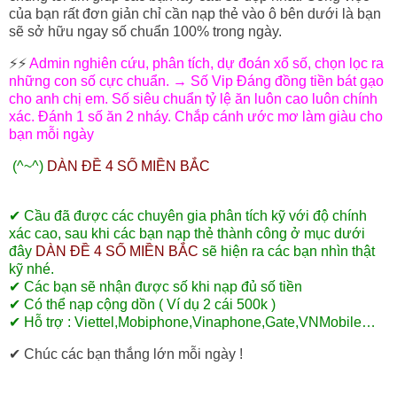
của bạn rất đơn giản chỉ cần nạp thẻ vào ô bên dưới là bạn
sẽ sở hữu ngay số chuẩn 100% trong ngày.
⚡️⚡️
Admin nghiên cứu, phân tích, dự đoán xổ số, chọn lọc ra
những con số cực chuẩn. → Số Vip Đáng đồng tiền bát gạo
cho anh chị em. Số siêu chuẩn tỷ lệ ăn luôn cao luôn chính
xác. Đánh 1 số ăn 2 nháy. Chắp cánh ước mơ làm giàu cho
bạn mỗi ngày
(^~^)
DÀN ĐỀ 4 SỐ MIỀN BẮC
✔ Cầu đã được các chuyên gia phân tích kỹ với độ chính
xác cao, sau khi các bạn nạp thẻ thành công ở mục dưới
đây
DÀN ĐỀ 4 SỐ MIỀN BẮC
sẽ hiện ra các bạn nhìn thật
kỹ nhé.
✔ Các bạn sẽ nhận được số khi nạp đủ số tiền
✔ Có thể nạp cộng dồn ( Ví dụ 2 cái 500k )
✔ Hỗ trợ : Viettel,Mobiphone,Vinaphone,Gate,VNMobile…
✔ Chúc các bạn thắng lớn mỗi ngày !