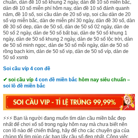
chuẩn, dàn đề 10 số khung 2 ngày, dàn đề 10 số miền bắc,
dàn đề 10 số miễn phí hôm nay, dàn đề 10 số đánh quanh
năm, đề 10 số, soi cầu dàn de 20 số vip, soi cầu dàn de 20
số vip miễn bắc, dàn de miễn phí 30 ngày, dàn đề 30 số, dàn
đề 30 số dep, dàn de 50 số, dàn de 50 số 02 ngày, dàn de
50 số 2 ngày, dàn de 50 số bất bại, dàn de 50 số khung 1
ngày, dàn de 50 số khung 2 ngày, dàn de 50 số lộc trời, dàn
de 50 số minh ngọc, dàn de 50 số mỗi ngày, dàn de 50 số
rồng bạch kim, dàn de 50 số vip, dàn de 50 số víp, dàn de
50 số xsmb
Soi cầu víp 4 con đề
✔ soi cầu víp
4 con đề miền bắc
hôm nay siêu chuẩn –
soi lô đề miền bắc
⚡️⚡️⚡️ Bạn là người đang muốn tìm dàn cầu miền bắc đẹp
nhất để chơi xổ số trong ngày hôm nay mà chưa biết nên
con lô nào để chiến thắng, hãy để cho các chuyên gia của
chúng tôi tìm giúp các bạn lấy cầu số đẹp nhất. Công việc