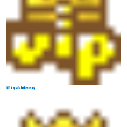
Kết quả hôm nay