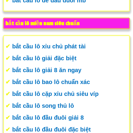
✔
bắt cầu lô đề đầu đuôi mb
bắt cầu lô miền nam siêu chuẩn
✔
bắt cầu lô xỉu chủ phát tài
✔
bắt cầu lô giải đặc biệt
✔
bắt cầu lô giải 8 ăn ngay
✔
bắt cầu lô bao lô chuẩn xác
✔
bắt cầu lô cặp xỉu chủ siêu víp
✔
bắt cầu lô song thủ lô
✔
bắt cầu lô đầu đuôi giải 8
✔
bắt cầu lô đầu đuôi đặc biệt