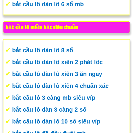
✔
bắt cầu lô dàn lô 6 số mb
bắt cầu lô miền bắc siêu chuẩn
✔
bắt cầu lô dàn lô 8 số
✔
bắt cầu lô dàn lô xiên 2 phát lộc
✔
bắt cầu lô dàn lô xiên 3 ăn ngay
✔
bắt cầu lô dàn lô xiên 4 chuẩn xác
✔
bắt cầu lô 3 càng mb siêu víp
✔
bắt cầu lô dàn 3 càng 2 số
✔
bắt cầu lô dàn lô 10 số siêu víp