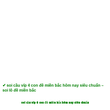
✔ soi cầu víp 4 con đề miền bắc hôm nay siêu chuẩn –
soi lô đề miền bắc
soi cầu víp 6 con đề miền bắc hôm nay siêu chuẩn