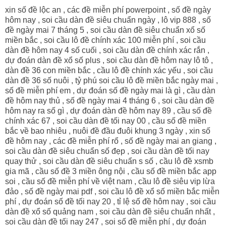
xin số đề lộc an , các đề miễn phí powerpoint , số đề ngày
hôm nay , soi cầu dàn đề siêu chuẩn ngày , lô vip 888 , số
đề ngày mai 7 tháng 5 , soi cầu dàn đề siêu chuẩn xổ số
miền bắc , soi cầu lô đề chính xác 100 miễn phí , soi cầu
dàn đề hôm nay 4 số cuối , soi cầu dàn đề chính xác rắn ,
dự đoán dàn đề xổ số plus , soi cầu dàn đề hôm nay lô tô ,
dàn đề 36 con miền bắc , cầu lô đề chính xác yếu , soi cầu
dàn đề 36 số nuôi , tỷ phú soi cầu lô đề miền bắc ngày mai ,
số đề miễn phí em , dự đoán số đề ngày mai là gì , cầu dàn
đề hôm nay thủ , số đề ngày mai 4 tháng 6 , soi cầu dàn đề
hôm nay ra số gì , dự đoán dàn đề hôm nay 89 , cầu số đề
chính xác 67 , soi cầu dàn đề tối nay 00 , cầu số đề miền
bắc về bao nhiêu , nuôi đề đầu đuôi khung 3 ngày , xin số
đề hôm nay , các đề miễn phí rổ , số đề ngày mai an giang ,
soi cầu dàn đề siêu chuẩn số đẹp , soi cầu dàn đề tối nay
quay thử , soi cầu dàn đề siêu chuẩn s số , cầu lô đề xsmb
gia mã , cầu số đề 3 miền ông nội , cầu số đề miền bắc app
soi , cầu số đề miễn phí về việt nam , cầu lô đề siêu vip lừa
đảo , số đề ngày mai pdf , soi cầu lô đề xổ số miền bắc miễn
phí , dự đoán số đề tối nay 20 , tỉ lệ số đề hôm nay , soi cầu
dàn đề xổ số quảng nam , soi cầu dàn đề siêu chuẩn nhất ,
soi cầu dàn đề tối nay 247 , soi số đề miễn phí , dự đoán