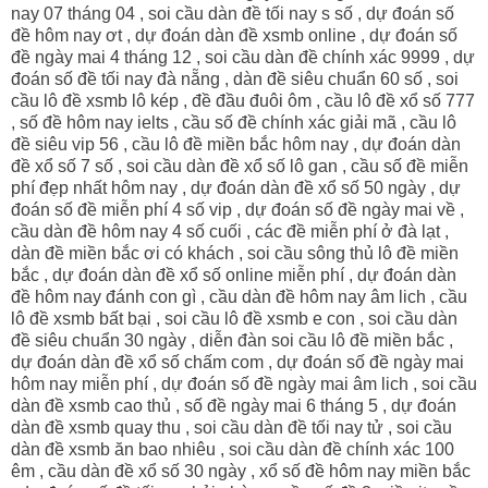
nay 07 tháng 04 , soi cầu dàn đề tối nay s số , dự đoán số
đề hôm nay ơt , dự đoán dàn đề xsmb online , dự đoán số
đề ngày mai 4 tháng 12 , soi cầu dàn đề chính xác 9999 , dự
đoán số đề tối nay đà nẵng , dàn đề siêu chuẩn 60 số , soi
cầu lô đề xsmb lô kép , đề đầu đuôi ôm , cầu lô đề xổ số 777
, số đề hôm nay ielts , cầu số đề chính xác giải mã , cầu lô
đề siêu vip 56 , cầu lô đề miền bắc hôm nay , dự đoán dàn
đề xổ số 7 số , soi cầu dàn đề xổ số lô gan , cầu số đề miễn
phí đẹp nhất hôm nay , dự đoán dàn đề xổ số 50 ngày , dự
đoán số đề miễn phí 4 số vip , dự đoán số đề ngày mai về ,
cầu dàn đề hôm nay 4 số cuối , các đề miễn phí ở đà lạt ,
dàn đề miền bắc ơi có khách , soi cầu sông thủ lô đề miền
bắc , dự đoán dàn đề xổ số online miễn phí , dự đoán dàn
đề hôm nay đánh con gì , cầu dàn đề hôm nay âm lich , cầu
lô đề xsmb bất bại , soi cầu lô đề xsmb e con , soi cầu dàn
đề siêu chuẩn 30 ngày , diễn đàn soi cầu lô đề miền bắc ,
dự đoán dàn đề xổ số chấm com , dự đoán số đề ngày mai
hôm nay miễn phí , dự đoán số đề ngày mai âm lich , soi cầu
dàn đề xsmb cao thủ , số đề ngày mai 6 tháng 5 , dự đoán
dàn đề xsmb quay thu , soi cầu dàn đề tối nay tử , soi cầu
dàn đề xsmb ăn bao nhiêu , soi cầu dàn đề chính xác 100
êm , cầu dàn đề xổ số 30 ngày , xổ số đề hôm nay miền bắc