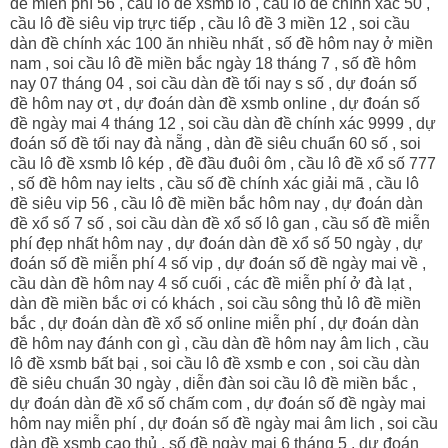
đề miễn phí 56 , cầu lô đề xsmb lô , cầu lô đề chính xác 50 ,
cầu lô đề siêu vip trực tiếp , cầu lô đề 3 miền 12 , soi cầu
dàn đề chính xác 100 ăn nhiều nhất , số đề hôm nay ở miền
nam , soi cầu lô đề miền bắc ngày 18 tháng 7 , số đề hôm
nay 07 tháng 04 , soi cầu dàn đề tối nay s số , dự đoán số
đề hôm nay ơt , dự đoán dàn đề xsmb online , dự đoán số
đề ngày mai 4 tháng 12 , soi cầu dàn đề chính xác 9999 , dự
đoán số đề tối nay đà nẵng , dàn đề siêu chuẩn 60 số , soi
cầu lô đề xsmb lô kép , đề đầu đuôi ôm , cầu lô đề xổ số 777
, số đề hôm nay ielts , cầu số đề chính xác giải mã , cầu lô
đề siêu vip 56 , cầu lô đề miền bắc hôm nay , dự đoán dàn
đề xổ số 7 số , soi cầu dàn đề xổ số lô gan , cầu số đề miễn
phí đẹp nhất hôm nay , dự đoán dàn đề xổ số 50 ngày , dự
đoán số đề miễn phí 4 số vip , dự đoán số đề ngày mai về ,
cầu dàn đề hôm nay 4 số cuối , các đề miễn phí ở đà lạt ,
dàn đề miền bắc ơi có khách , soi cầu sông thủ lô đề miền
bắc , dự đoán dàn đề xổ số online miễn phí , dự đoán dàn
đề hôm nay đánh con gì , cầu dàn đề hôm nay âm lich , cầu
lô đề xsmb bất bại , soi cầu lô đề xsmb e con , soi cầu dàn
đề siêu chuẩn 30 ngày , diễn đàn soi cầu lô đề miền bắc ,
dự đoán dàn đề xổ số chấm com , dự đoán số đề ngày mai
hôm nay miễn phí , dự đoán số đề ngày mai âm lich , soi cầu
dàn đề xsmb cao thủ , số đề ngày mai 6 tháng 5 , dự đoán