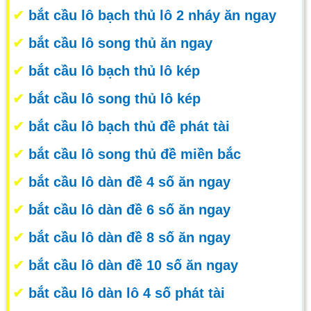
✔
bắt cầu lô bạch thủ lô 2 nháy ăn ngay
✔
bắt cầu lô song thủ ăn ngay
✔
bắt cầu lô bạch thủ lô kép
✔
bắt cầu lô song thủ lô kép
✔
bắt cầu lô bạch thủ đề phát tài
✔
bắt cầu lô song thủ đề miền bắc
✔
bắt cầu lô dàn đề 4 số ăn ngay
✔
bắt cầu lô dàn đề 6 số ăn ngay
✔
bắt cầu lô dàn đề 8 số ăn ngay
✔
bắt cầu lô dàn đề 10 số ăn ngay
✔
bắt cầu lô dàn lô 4 số phát tài