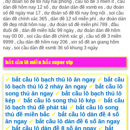
, dự đoán số đề tối nay hải phòng , cầu số đề 3 miền it , cầu
dàn đề hôm nay 12 số , dự đoán dàn đề xsmb es , dự đoán
số đề ngày mai 17 , dự đoán số đề tối nay ông nội , soi cầu
dàn đề chính xác 365 , dàn đề 12 số miễn phí , dự đoán dàn
đề đẹp nhất hôm nay , dự đoán số đề miễn phí 789 , đầu
đuôi đề , dàn đề miền bắc 99 ngày , dự đoán dàn đề hôm
nay 00 00 , soi cầu dàn đề chính xác gì , cầu số đề 3 miền
9999 , cầu dàn đề hôm nay 206 , xin số đề an giang hôm
nay , soi cầu dàn đề xsmb 36 số khung 3 ngày
bắt cầu lô miền bắc super vip
✔
bắt cầu lô bạch thủ lô ăn ngay
✔
bắt cầu
lô bạch thủ lô 2 nháy ăn ngay
✔
bắt cầu lô
song thủ ăn ngay
✔
bắt cầu lô bạch thủ lô
kép
✔
bắt cầu lô song thủ lô kép
✔
bắt cầu
lô bạch thủ đề phát tài
✔
bắt cầu lô song
thủ đề miền bắc
✔
bắt cầu lô dàn đề 4 số
ăn ngay
✔
bắt cầu lô dàn đề 6 số ăn ngay
✔
bắt cầu lô dàn đề 8 số ăn ngay
✔
bắt