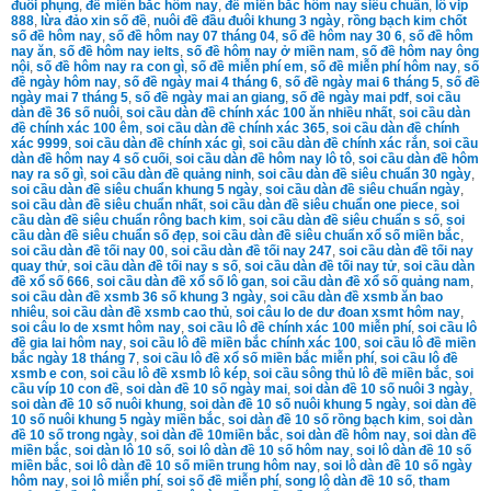
đuôi phụng
,
đề miền bắc hôm nay
,
đề miền bắc hôm nay siêu chuẩn
,
lô vip
888
,
lừa đảo xin số đề
,
nuôi đề đầu đuôi khung 3 ngày
,
rồng bạch kim chốt
số đề hôm nay
,
số đề hôm nay 07 tháng 04
,
số đề hôm nay 30 6
,
số đề hôm
nay ăn
,
số đề hôm nay ielts
,
số đề hôm nay ở miền nam
,
số đề hôm nay ông
nội
,
số đề hôm nay ra con gì
,
số đề miễn phí em
,
số đề miễn phí hôm nay
,
số
đề ngày hôm nay
,
số đề ngày mai 4 tháng 6
,
số đề ngày mai 6 tháng 5
,
số đề
ngày mai 7 tháng 5
,
số đề ngày mai an giang
,
số đề ngày mai pdf
,
soi cầu
dàn đề 36 số nuôi
,
soi cầu dàn đề chính xác 100 ăn nhiều nhất
,
soi cầu dàn
đề chính xác 100 êm
,
soi cầu dàn đề chính xác 365
,
soi cầu dàn đề chính
xác 9999
,
soi cầu dàn đề chính xác gì
,
soi cầu dàn đề chính xác rắn
,
soi cầu
dàn đề hôm nay 4 số cuối
,
soi cầu dàn đề hôm nay lô tô
,
soi cầu dàn đề hôm
nay ra số gì
,
soi cầu dàn đề quảng ninh
,
soi cầu dàn đề siêu chuẩn 30 ngày
,
soi cầu dàn đề siêu chuẩn khung 5 ngày
,
soi cầu dàn đề siêu chuẩn ngày
,
soi cầu dàn đề siêu chuẩn nhất
,
soi cầu dàn đề siêu chuẩn one piece
,
soi
cầu dàn đề siêu chuẩn rông bach kim
,
soi cầu dàn đề siêu chuẩn s số
,
soi
cầu dàn đề siêu chuẩn số đẹp
,
soi cầu dàn đề siêu chuẩn xổ số miền bắc
,
soi cầu dàn đề tối nay 00
,
soi cầu dàn đề tối nay 247
,
soi cầu dàn đề tối nay
quay thử
,
soi cầu dàn đề tối nay s số
,
soi cầu dàn đề tối nay tử
,
soi cầu dàn
đề xổ số 666
,
soi cầu dàn đề xổ số lô gan
,
soi cầu dàn đề xổ số quảng nam
,
soi cầu dàn đề xsmb 36 số khung 3 ngày
,
soi cầu dàn đề xsmb ăn bao
nhiêu
,
soi cầu dàn đề xsmb cao thủ
,
soi câu lo de dư đoan xsmt hôm nay
,
soi câu lo de xsmt hôm nay
,
soi cầu lô đề chính xác 100 miễn phí
,
soi cầu lô
đề gia lai hôm nay
,
soi cầu lô đề miền bắc chính xác 100
,
soi cầu lô đề miền
bắc ngày 18 tháng 7
,
soi cầu lô đề xổ số miền bắc miễn phí
,
soi cầu lô đề
xsmb e con
,
soi cầu lô đề xsmb lô kép
,
soi cầu sông thủ lô đề miền bắc
,
soi
cầu víp 10 con đề
,
soi dàn đề 10 số ngày mai
,
soi dàn đề 10 số nuôi 3 ngày
,
soi dàn đề 10 số nuôi khung
,
soi dàn đề 10 số nuôi khung 5 ngày
,
soi dàn đề
10 số nuôi khung 5 ngày miền bắc
,
soi dàn đề 10 số rồng bạch kim
,
soi dàn
đề 10 số trong ngày
,
soi dàn đề 10miền bắc
,
soi dàn đề hôm nay
,
soi dàn đề
miền bắc
,
soi dàn lô 10 số
,
soi lô dàn đề 10 số hôm nay
,
soi lô dàn đề 10 số
miền bắc
,
soi lô dàn đề 10 số miền trung hôm nay
,
soi lô dàn đề 10 số ngày
hôm nay
,
soi lô miễn phí
,
soi số đề miễn phí
,
song lô dàn đề 10 số
,
tham