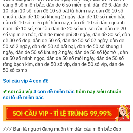
càng 6 số miền bắc, dàn de 6 số miễn phí, dàn đề 6, dàn đề
10, dàn 10 số, dàn đề 10 số bất tử hôm nay, dàn đề 10 số
chuẩn, dàn đề 10 số khung 2 ngày, dàn đề 10 số miền bắc,
dàn đề 10 số miễn phí hôm nay, dàn đề 10 số đánh quanh
năm, đề 10 số, soi cầu dàn de 20 số vip, soi cầu dàn de 20
số vip miễn bắc, dàn de miễn phí 30 ngày, dàn đề 30 số, dàn
đề 30 số dep, dàn de 50 số, dàn de 50 số 02 ngày, dàn de
50 số 2 ngày, dàn de 50 số bất bại, dàn de 50 số khung 1
ngày, dàn de 50 số khung 2 ngày, dàn de 50 số lộc trời, dàn
de 50 số minh ngọc, dàn de 50 số mỗi ngày, dàn de 50 số
rồng bạch kim, dàn de 50 số vip, dàn de 50 số víp, dàn de
50 số xsmb
Soi cầu víp 4 con đề
✔ soi cầu víp
4 con đề miền bắc
hôm nay siêu chuẩn –
soi lô đề miền bắc
⚡️⚡️⚡️ Bạn là người đang muốn tìm dàn cầu miền bắc đẹp