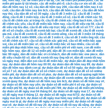
bắc hôm nay
,
các đề miễn phí ở đà lạt
,
các đề miễn phí powerpoint
,
các đề
miễn phí quản lý tài khoản
,
các đề miễn phí rổ
,
cách cầu cơ xin số đề
,
cầu
dàn đề hôm nay 12 số
,
cầu dàn đề hôm nay 206
,
cầu dàn đề hôm nay 4 số
cuối
,
cầu dàn đề hôm nay âm lich
,
cầu dàn đề hôm nay k+
,
cầu dàn đề hôm
nay thủ
,
cầu dàn đề xổ số 30 ngày
,
cầu lô đề 3 miền 12
,
cầu lô đề 3 miền
đông
,
cầu lô đề 3 miền kép
,
cầu lô đề 3 miền xổ số
,
cầu lô đề chính xác 50
,
cầu lô đề chính xác ai trúng rồi
,
cầu lô đề chính xác rông bach kim
,
cầu lô
đề chính xác yếu
,
cầu lô đề miền bắc hôm nay
,
cầu lô đề siêu vip 56
,
cầu lô
đề siêu vip lừa đảo
,
cầu lô đề siêu vip trực tiếp
,
cầu lô đề xổ số 777
,
cầu lô
đề xổ số chuẩn
,
cầu lô đề xsmb bất bại
,
cầu lô đề xsmb đề
,
cầu lô đề xsmb
gia mã
,
cầu lô đề xsmb lô
,
cầu lô đề xsmb uống
,
cầu số đề 3 miền 18 tháng
7
,
cầu số đề 3 miền 9999
,
cầu số đề 3 miền it
,
cầu số đề 3 miền ông nội
,
cầu
số đề chính xác 67
,
cầu số đề chính xác giải mã
,
cầu số đề miền bắc app
soi
,
cầu số đề miền bắc ưi
,
cầu số đề miền bắc về bao nhiêu
,
cầu số đề
miễn phí đẹp nhất hôm nay
,
cầu số đề miễn phí về việt nam
,
con đề miền
bắc hôm nay
,
dàn đề 12 số miễn phí
,
dàn đề 36 con miền bắc
,
dàn đề miền
bắc 99 ngày
,
dàn đề miền bắc ơi có khách
,
dàn đề miền bắc one piece
,
dàn
đề siêu chuẩn 60 số
,
dàn đề xsmb tối nay ông nội ơi
,
dàn đề xsmb tối nay
và ngày mai
,
diễn đàn soi cầu lô đề miền bắc
,
dự đoán dàn đề đẹp nhất hôm
nay
,
dự đoán dàn đề hôm nay 00 00
,
dự đoán dàn đề hôm nay 89
,
dự đoán
dàn đề hôm nay đánh con gì
,
dự đoán dàn đề xổ số 50 ngày
,
dự đoán dàn đề
xổ số 7 số
,
dự đoán dàn đề xổ số chấm com
,
dự đoán dàn đề xổ số online
miễn phí
,
dự đoán dàn đề xổ số plus
,
dự đoán dàn đề xổ số quảng ngãi hôm
nay
,
dự đoán dàn đề xsmb es
,
dự đoán dàn đề xsmb online
,
dự đoán dàn đề
xsmb quay thu
,
dự đoán số đề hôm nay âm lich
,
dự đoán số đề hôm nay ơt
,
dự đoán số đề hôm nay yên
,
dự đoán số đề miễn phí 4 số vip
,
dự đoán số
đề miễn phí 56
,
dự đoán số đề miễn phí 789
,
dự đoán số đề miễn phí không
,
dự đoán số đề ngày mai 04 tháng 04
,
dự đoán số đề ngày mai 17
,
dự đoán
số đề ngày mai 4 tháng 12
,
dự đoán số đề ngày mai 6/7/2
,
dự đoán số đề
ngày mai âm lich
,
dự đoán số đề ngày mai hôm nay miễn phí
,
dự đoán số đề
ngày mai là gì
,
dự đoán số đề ngày mai nay miễn phí
,
dự đoán số đề ngày
mai về
,
dự đoán số đề tối nay 20
,
dự đoán số đề tối nay đà nẵng
,
dự đoán