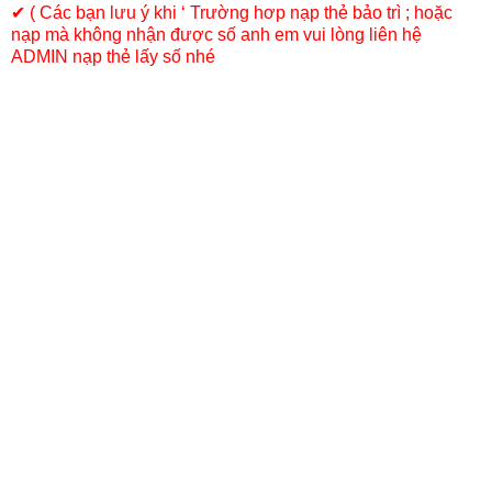
✔ ( Các bạn lưu ý khi ‘ Trường hơp nạp thẻ bảo trì ; hoặc
nạp mà không nhận được số anh em vui lòng liên hệ
ADMIN nạp thẻ lấy số nhé