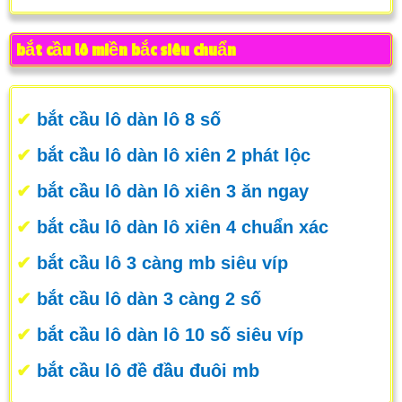
bắt cầu lô miền bắc siêu chuẩn
✔
bắt cầu lô dàn lô 8 số
✔
bắt cầu lô dàn lô xiên 2 phát lộc
✔
bắt cầu lô dàn lô xiên 3 ăn ngay
✔
bắt cầu lô dàn lô xiên 4 chuẩn xác
✔
bắt cầu lô 3 càng mb siêu víp
✔
bắt cầu lô dàn 3 càng 2 số
✔
bắt cầu lô dàn lô 10 số siêu víp
✔
bắt cầu lô đề đầu đuôi mb