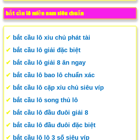
bắt cầu lô miền nam siêu chuẩn
✔
bắt cầu lô xỉu chủ phát tài
✔
bắt cầu lô giải đặc biệt
✔
bắt cầu lô giải 8 ăn ngay
✔
bắt cầu lô bao lô chuẩn xác
✔
bắt cầu lô cặp xỉu chủ siêu víp
✔
bắt cầu lô song thủ lô
✔
bắt cầu lô đầu đuôi giải 8
✔
bắt cầu lô đầu đuôi đặc biệt
✔
bắt cầu lô lô 3 số siêu víp