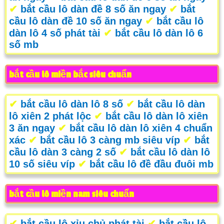
✔
bắt cầu lô dàn đề 8 số ăn ngay
✔
bắt
cầu lô dàn đề 10 số ăn ngay
✔
bắt cầu lô
dàn lô 4 số phát tài
✔
bắt cầu lô dàn lô 6
số mb
bắt cầu lô miền bắc siêu chuẩn
✔
bắt cầu lô dàn lô 8 số
✔
bắt cầu lô dàn
lô xiên 2 phát lộc
✔
bắt cầu lô dàn lô xiên
3 ăn ngay
✔
bắt cầu lô dàn lô xiên 4 chuẩn
xác
✔
bắt cầu lô 3 càng mb siêu víp
✔
bắt
cầu lô dàn 3 càng 2 số
✔
bắt cầu lô dàn lô
10 số siêu víp
✔
bắt cầu lô đề đầu đuôi mb
bắt cầu lô miền nam siêu chuẩn
✔
bắt cầu lô xỉu chủ phát tài
✔
bắt cầu lô