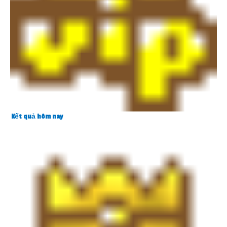
Kết quả hôm nay