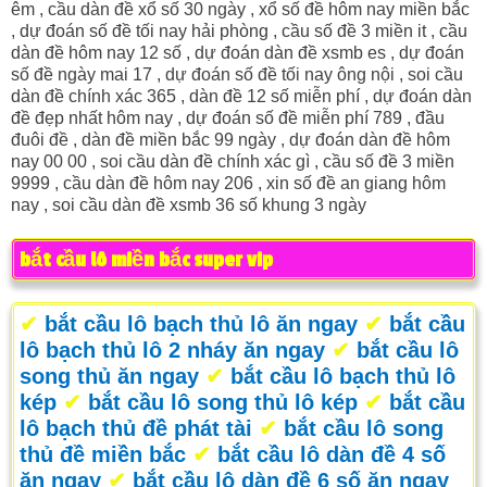
êm , cầu dàn đề xổ số 30 ngày , xổ số đề hôm nay miền bắc
, dự đoán số đề tối nay hải phòng , cầu số đề 3 miền it , cầu
dàn đề hôm nay 12 số , dự đoán dàn đề xsmb es , dự đoán
số đề ngày mai 17 , dự đoán số đề tối nay ông nội , soi cầu
dàn đề chính xác 365 , dàn đề 12 số miễn phí , dự đoán dàn
đề đẹp nhất hôm nay , dự đoán số đề miễn phí 789 , đầu
đuôi đề , dàn đề miền bắc 99 ngày , dự đoán dàn đề hôm
nay 00 00 , soi cầu dàn đề chính xác gì , cầu số đề 3 miền
9999 , cầu dàn đề hôm nay 206 , xin số đề an giang hôm
nay , soi cầu dàn đề xsmb 36 số khung 3 ngày
bắt cầu lô miền bắc super vip
✔
bắt cầu lô bạch thủ lô ăn ngay
✔
bắt cầu
lô bạch thủ lô 2 nháy ăn ngay
✔
bắt cầu lô
song thủ ăn ngay
✔
bắt cầu lô bạch thủ lô
kép
✔
bắt cầu lô song thủ lô kép
✔
bắt cầu
lô bạch thủ đề phát tài
✔
bắt cầu lô song
thủ đề miền bắc
✔
bắt cầu lô dàn đề 4 số
ăn ngay
✔
bắt cầu lô dàn đề 6 số ăn ngay