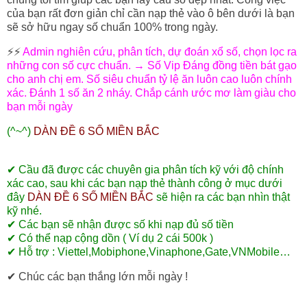
của bạn rất đơn giản chỉ cần nạp thẻ vào ô bên dưới là bạn
sẽ sở hữu ngay số chuẩn 100% trong ngày.
⚡️⚡️
Admin nghiên cứu, phân tích, dự đoán xổ số, chọn lọc ra
những con số cực chuẩn. → Số Vip Đáng đồng tiền bát gạo
cho anh chị em. Số siêu chuẩn tỷ lệ ăn luôn cao luôn chính
xác. Đánh 1 số ăn 2 nháy. Chắp cánh ước mơ làm giàu cho
bạn mỗi ngày
(^~^)
DÀN ĐỀ 6 SỐ MIỀN BẮC
✔ Cầu đã được các chuyên gia phân tích kỹ với độ chính
xác cao, sau khi các bạn nạp thẻ thành công ở mục dưới
đây
DÀN ĐỀ 6 SỐ MIỀN BẮC
sẽ hiện ra các bạn nhìn thật
kỹ nhé.
✔ Các bạn sẽ nhận được số khi nạp đủ số tiền
✔ Có thể nạp cộng dồn ( Ví dụ 2 cái 500k )
✔ Hỗ trợ : Viettel,Mobiphone,Vinaphone,Gate,VNMobile…
✔ Chúc các bạn thắng lớn mỗi ngày !