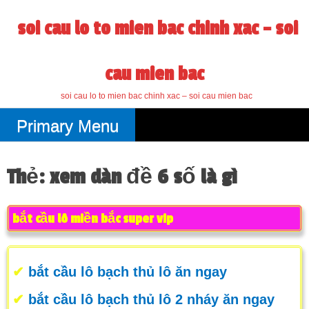
Skip
to
soi cau lo to mien bac chinh xac – soi
content
cau mien bac
soi cau lo to mien bac chinh xac – soi cau mien bac
Primary Menu
Thẻ:
xem dàn đề 6 số là gì
bắt cầu lô miền bắc super vip
✔
bắt cầu lô bạch thủ lô ăn ngay
✔
bắt cầu lô bạch thủ lô 2 nháy ăn ngay