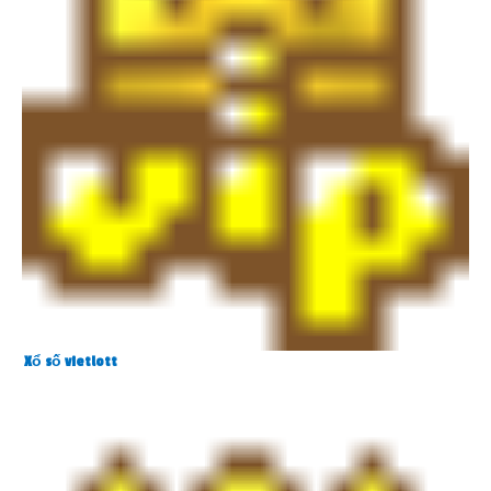
Xổ số vietlott