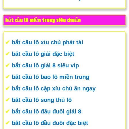
bắt cầu lô miền trung siêu chuẩn
✔
bắt cầu lô xỉu chủ phát tài
✔
bắt cầu lô giải đặc biệt
✔
bắt cầu lô giải 8 siêu víp
✔
bắt cầu lô bao lô miền trung
✔
bắt cầu lô cặp xỉu chủ ăn ngay
✔
bắt cầu lô song thủ lô
✔
bắt cầu lô đầu đuôi giải 8
✔
bắt cầu lô đầu đuôi đặc biệt