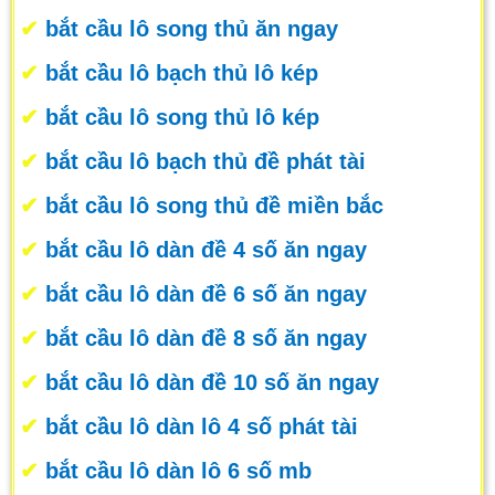
✔
bắt cầu lô song thủ ăn ngay
✔
bắt cầu lô bạch thủ lô kép
✔
bắt cầu lô song thủ lô kép
✔
bắt cầu lô bạch thủ đề phát tài
✔
bắt cầu lô song thủ đề miền bắc
✔
bắt cầu lô dàn đề 4 số ăn ngay
✔
bắt cầu lô dàn đề 6 số ăn ngay
✔
bắt cầu lô dàn đề 8 số ăn ngay
✔
bắt cầu lô dàn đề 10 số ăn ngay
✔
bắt cầu lô dàn lô 4 số phát tài
✔
bắt cầu lô dàn lô 6 số mb