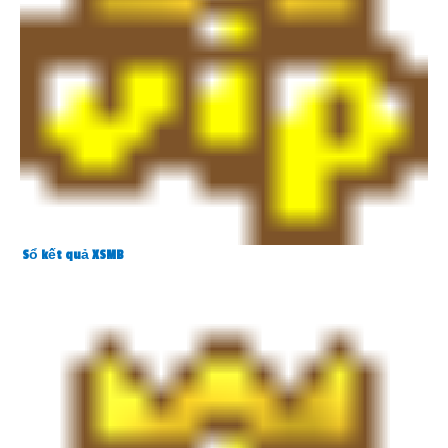
Sổ kết quả XSMB