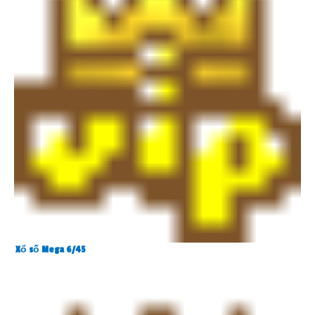
Xổ số Mega 6/45