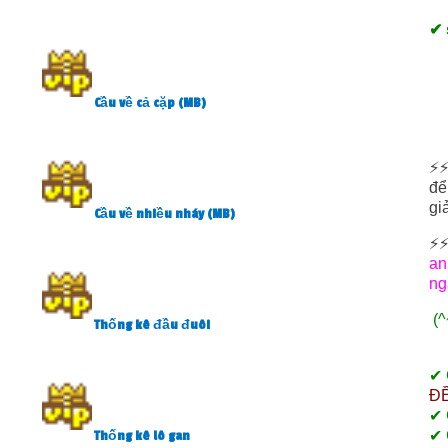
✔ 
Cầu về cả cặp (MB)
⚡️
để
gi
Cầu về nhiều nháy (MB)
⚡️⚡
an
ng
(^
Thống kê đầu đuôi
✔ 
ĐỀ
✔ 
✔ 
Thống kê lô gan