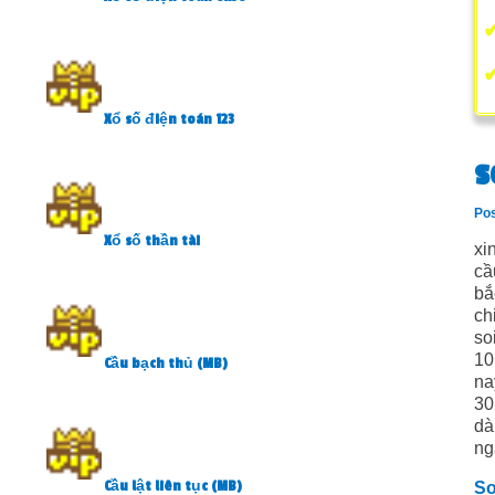
Xổ số điện toán 123
s
Po
Xổ số thần tài
xi
cầ
bắ
ch
so
10
Cầu bạch thủ (MB)
na
30
dà
ng
Cầu lật liên tục (MB)
So