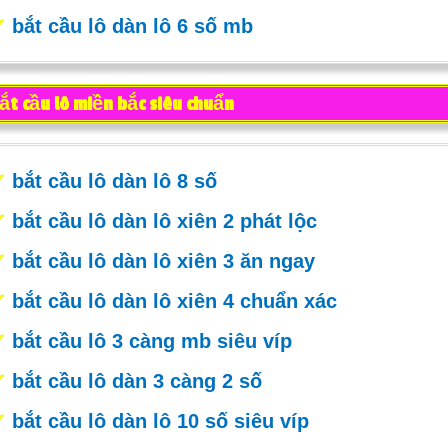
✔
bắt cầu lô dàn lô 6 số mb
ắt cầu lô miền bắc siêu chuẩn
✔
bắt cầu lô dàn lô 8 số
✔
bắt cầu lô dàn lô xiên 2 phát lộc
✔
bắt cầu lô dàn lô xiên 3 ăn ngay
✔
bắt cầu lô dàn lô xiên 4 chuẩn xác
✔
bắt cầu lô 3 càng mb siêu víp
✔
bắt cầu lô dàn 3 càng 2 số
✔
bắt cầu lô dàn lô 10 số siêu víp