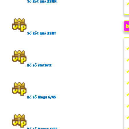
Sổ kết quả XSMN
b
Sổ kết quả XSMT
Xổ số vietlott
Xổ số Mega 6/45