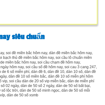
nay siêu chuẩn
nay, soi đề miền bắc hôm nay, dàn đề miền bắc hôm nay,
oi bạch thủ đề miền bắc hôm nay, soi cầu lô chuẩn miền
ủ de miền bắc hôm nay, soi cầu chạm đề hôm nay,
ngày hôm nay, soi cầu số đề hôm nay, soi cau 3 cang 247,
 de 6 số miễn phí, dàn đề 6, dàn đề 10, dàn 10 số, dàn đề
ngày, dàn đề 10 số miền bắc, dàn đề 10 số miễn phí hôm
 vip, soi cầu dàn de 20 số vip miễn bắc, dàn de miễn phí
số 02 ngày, dàn de 50 số 2 ngày, dàn de 50 số bất bại,
số lộc trời, dàn de 50 số minh ngọc, dàn de 50 số mỗi
 víp, dàn de 50 số xsmb