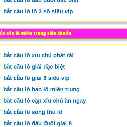
✔
bắt cầu lô lô 3 số siêu víp
ắt cầu lô miền trung siêu chuẩn
✔
bắt cầu lô xỉu chủ phát tài
✔
bắt cầu lô giải đặc biệt
✔
bắt cầu lô giải 8 siêu víp
✔
bắt cầu lô bao lô miền trung
✔
bắt cầu lô cặp xỉu chủ ăn ngay
✔
bắt cầu lô song thủ lô
✔
bắt cầu lô đầu đuôi giải 8