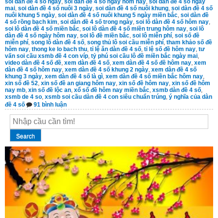
soi dàn đề 4 số ngày
,
soi dàn đề 4 số ngày hôm nay
,
soi dàn đề 4 số ngày
mai
,
soi dàn đề 4 số nuôi 3 ngày
,
soi dàn đề 4 số nuôi khung
,
soi dàn đề 4 số
nuôi khung 5 ngày
,
soi dàn đề 4 số nuôi khung 5 ngày miền bắc
,
soi dàn đề
4 số rồng bạch kim
,
soi dàn đề 4 số trong ngày
,
soi lô dàn đề 4 số hôm nay
,
soi lô dàn đề 4 số miền bắc
,
soi lô dàn đề 4 số miền trung hôm nay
,
soi lô
dàn đề 4 số ngày hôm nay
,
soi lô đề miền bắc
,
soi lô miễn phí
,
soi số đề
miễn phí
,
song lô dàn đề 4 số
,
song thủ lô soi cầu miễn phí
,
tham khảo số đề
hôm nay
,
thong ke lo bach thu
,
tỉ lệ ăn dàn đề 4 số
,
tỉ lệ số đề hôm nay
,
tư
vấn soi cầu xsmb đề 4 con víp
,
tỷ phú soi cầu lô đề miền bắc ngày mai
,
video dàn đề 4 số đề
,
xem dàn đề 4 số
,
xem dàn đề 4 số đề hôm nay
,
xem
dàn đề 4 số hôm nay
,
xem dàn đề 4 số khung 2 ngày
,
xem dàn đề 4 số
khung 3 ngày
,
xem dàn đề 4 số là gì
,
xem dàn đề 4 số miền bắc hôm nay
,
xin số đề 52
,
xin số đề an giang hôm nay
,
xin số đề hôm nay
,
xin số đề hôm
nay mb
,
xin số đề lộc an
,
xổ số đề hôm nay miền bắc
,
xsmb dàn đề 4 số
,
xsmb de 4 so
,
xsmb soi cầu dàn đề 4 con siêu chuẩn trúng
,
ý nghĩa của dàn
ở
đề 4 số
91 bình luận
soi
cầu
víp
4
Search
con
đề
miền
bắc
hôm
nay
siêu
chuẩn