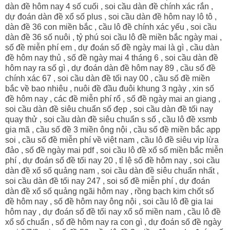
dàn đề hôm nay 4 số cuối , soi cầu dàn đề chính xác rắn ,
dự đoán dàn đề xổ số plus , soi cầu dàn đề hôm nay lô tô ,
dàn đề 36 con miền bắc , cầu lô đề chính xác yếu , soi cầu
dàn đề 36 số nuôi , tỷ phú soi cầu lô đề miền bắc ngày mai ,
số đề miễn phí em , dự đoán số đề ngày mai là gì , cầu dàn
đề hôm nay thủ , số đề ngày mai 4 tháng 6 , soi cầu dàn đề
hôm nay ra số gì , dự đoán dàn đề hôm nay 89 , cầu số đề
chính xác 67 , soi cầu dàn đề tối nay 00 , cầu số đề miền
bắc về bao nhiêu , nuôi đề đầu đuôi khung 3 ngày , xin số
đề hôm nay , các đề miễn phí rổ , số đề ngày mai an giang ,
soi cầu dàn đề siêu chuẩn số đẹp , soi cầu dàn đề tối nay
quay thử , soi cầu dàn đề siêu chuẩn s số , cầu lô đề xsmb
gia mã , cầu số đề 3 miền ông nội , cầu số đề miền bắc app
soi , cầu số đề miễn phí về việt nam , cầu lô đề siêu vip lừa
đảo , số đề ngày mai pdf , soi cầu lô đề xổ số miền bắc miễn
phí , dự đoán số đề tối nay 20 , tỉ lệ số đề hôm nay , soi cầu
dàn đề xổ số quảng nam , soi cầu dàn đề siêu chuẩn nhất ,
soi cầu dàn đề tối nay 247 , soi số đề miễn phí , dự đoán
dàn đề xổ số quảng ngãi hôm nay , rồng bạch kim chốt số
đề hôm nay , số đề hôm nay ông nội , soi cầu lô đề gia lai
hôm nay , dự đoán số đề tối nay xổ số miền nam , cầu lô đề
xổ số chuẩn , số đề hôm nay ra con gì , dự đoán số đề ngày