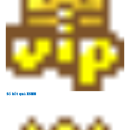
Sổ kết quả XSMN