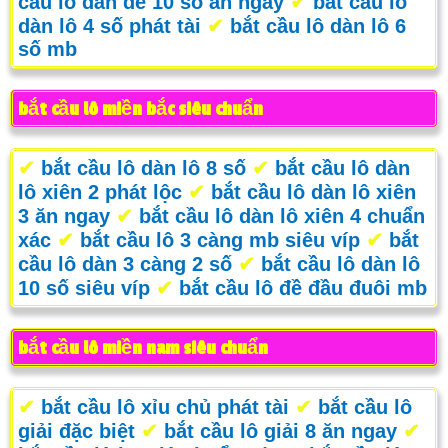
cầu lô dàn đề 10 số ăn ngay
✔
bắt cầu lô
dàn lô 4 số phát tài
✔
bắt cầu lô dàn lô 6
số mb
bắt cầu lô miền bắc siêu chuẩn
✔
bắt cầu lô dàn lô 8 số
✔
bắt cầu lô dàn
lô xiên 2 phát lộc
✔
bắt cầu lô dàn lô xiên
3 ăn ngay
✔
bắt cầu lô dàn lô xiên 4 chuẩn
xác
✔
bắt cầu lô 3 càng mb siêu víp
✔
bắt
cầu lô dàn 3 càng 2 số
✔
bắt cầu lô dàn lô
10 số siêu víp
✔
bắt cầu lô đề đầu đuôi mb
bắt cầu lô miền nam siêu chuẩn
✔
bắt cầu lô xỉu chủ phát tài
✔
bắt cầu lô
giải đặc biệt
✔
bắt cầu lô giải 8 ăn ngay
✔