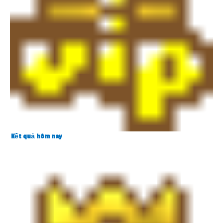
Kết quả hôm nay