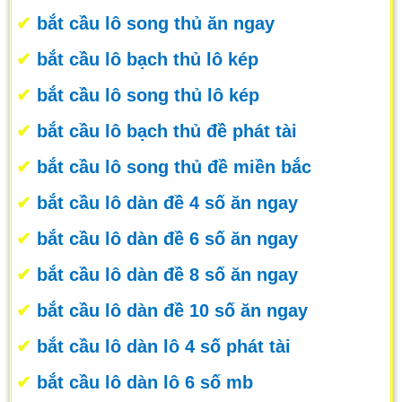
✔
bắt cầu lô song thủ ăn ngay
✔
bắt cầu lô bạch thủ lô kép
✔
bắt cầu lô song thủ lô kép
✔
bắt cầu lô bạch thủ đề phát tài
✔
bắt cầu lô song thủ đề miền bắc
✔
bắt cầu lô dàn đề 4 số ăn ngay
✔
bắt cầu lô dàn đề 6 số ăn ngay
✔
bắt cầu lô dàn đề 8 số ăn ngay
✔
bắt cầu lô dàn đề 10 số ăn ngay
✔
bắt cầu lô dàn lô 4 số phát tài
✔
bắt cầu lô dàn lô 6 số mb