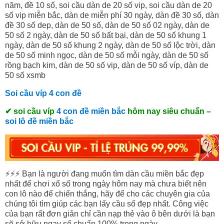
năm, đề 10 số, soi cầu dàn de 20 số vip, soi cầu dàn de 20
số vip miễn bắc, dàn de miễn phí 30 ngày, dàn đề 30 số, dàn
đề 30 số dep, dàn de 50 số, dàn de 50 số 02 ngày, dàn de
50 số 2 ngày, dàn de 50 số bất bại, dàn de 50 số khung 1
ngày, dàn de 50 số khung 2 ngày, dàn de 50 số lộc trời, dàn
de 50 số minh ngọc, dàn de 50 số mỗi ngày, dàn de 50 số
rồng bạch kim, dàn de 50 số vip, dàn de 50 số víp, dàn de
50 số xsmb
Soi cầu víp 4 con đề
✔ soi cầu víp
4 con đề miền bắc
hôm nay siêu chuẩn –
soi lô đề miền bắc
⚡️⚡️⚡️ Bạn là người đang muốn tìm dàn cầu miền bắc đẹp
nhất để chơi xổ số trong ngày hôm nay mà chưa biết nên
con lô nào để chiến thắng, hãy để cho các chuyên gia của
chúng tôi tìm giúp các bạn lấy cầu số đẹp nhất. Công việc
của bạn rất đơn giản chỉ cần nạp thẻ vào ô bên dưới là bạn
sẽ sở hữu ngay số chuẩn 100% trong ngày.