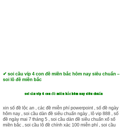
✔ soi cầu víp 4 con đề miền bắc hôm nay siêu chuẩn –
soi lô đề miền bắc
soi cầu víp 6 con đề miền bắc hôm nay siêu chuẩn
xin số đề lộc an , các đề miễn phí powerpoint , số đề ngày
hôm nay , soi cầu dàn đề siêu chuẩn ngày , lô vip 888 , số
đề ngày mai 7 tháng 5 , soi cầu dàn đề siêu chuẩn xổ số
miền bắc , soi cầu lô đề chính xác 100 miễn phí , soi cầu