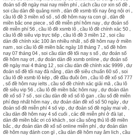
đoán số đề ngày mai nay miễn phí , cách cầu cơ xin số đề ,
soi cầu dàn đề quảng ninh , dàn đề xsmb tối nay ông nội ơi ,
cầu lô đề 3 miền xổ số , số đề hôm nay ra con gì , dàn đề
miền bắc one piece , số đề miễn phí hôm nay , dự đoán số
đề miễn phí 56 , cầu lô đề xsmb lô , cầu lô đề chính xác 50 ,
cầu lô đề siêu vip trực tiếp , cầu lô đề 3 miền 12 , soi cầu
dàn đề chính xác 100 ăn nhiều nhất , số đề hôm nay ở miền
nam , soi cầu lô đề miền bắc ngày 18 tháng 7 , số đề hôm
nay 07 tháng 04 , soi cầu dàn đề tối nay s số , dự đoán số
đề hôm nay ơt , dự đoán dàn đề xsmb online , dự đoán số
đề ngày mai 4 tháng 12 , soi cầu dàn đề chính xác 9999 , dự
đoán số đề tối nay đà nẵng , dàn đề siêu chuẩn 60 số , soi
cầu lô đề xsmb lô kép , đề đầu đuôi ôm , cầu lô đề xổ số 777
, số đề hôm nay ielts , cầu số đề chính xác giải mã , cầu lô
đề siêu vip 56 , cầu lô đề miền bắc hôm nay , dự đoán dàn
đề xổ số 7 số , soi cầu dàn đề xổ số lô gan , cầu số đề miễn
phí đẹp nhất hôm nay , dự đoán dàn đề xổ số 50 ngày , dự
đoán số đề miễn phí 4 số vip , dự đoán số đề ngày mai về ,
cầu dàn đề hôm nay 4 số cuối , các đề miễn phí ở đà lạt ,
dàn đề miền bắc ơi có khách , soi cầu sông thủ lô đề miền
bắc , dự đoán dàn đề xổ số online miễn phí , dự đoán dàn
đề hôm nay đánh con gì , cầu dàn đề hôm nay âm lich , cầu