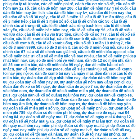
phí quản lý tài khoản
,
các đề miễn phí rổ
,
cách cầu cơ xin số đề
,
cầu dàn đề
hôm nay 12 số
,
cầu dàn đề hôm nay 206
,
cầu dàn đề hôm nay 4 số cuối
,
cầu
dàn đề hôm nay âm lich
,
cầu dàn đề hôm nay k+
,
cầu dàn đề hôm nay thủ
,
cầu dàn đề xổ số 30 ngày
,
cầu lô đề 3 miền 12
,
cầu lô đề 3 miền đông
,
cầu lô
đề 3 miền kép
,
cầu lô đề 3 miền xổ số
,
cầu lô đề chính xác 50
,
cầu lô đề
chính xác ai trúng rồi
,
cầu lô đề chính xác rông bach kim
,
cầu lô đề chính
xác yếu
,
cầu lô đề miền bắc hôm nay
,
cầu lô đề siêu vip 56
,
cầu lô đề siêu
vip lừa đảo
,
cầu lô đề siêu vip trực tiếp
,
cầu lô đề xổ số 777
,
cầu lô đề xổ số
chuẩn
,
cầu lô đề xsmb bất bại
,
cầu lô đề xsmb đề
,
cầu lô đề xsmb gia mã
,
cầu lô đề xsmb lô
,
cầu lô đề xsmb uống
,
cầu số đề 3 miền 18 tháng 7
,
cầu
số đề 3 miền 9999
,
cầu số đề 3 miền it
,
cầu số đề 3 miền ông nội
,
cầu số đề
chính xác 67
,
cầu số đề chính xác giải mã
,
cầu số đề miền bắc app soi
,
cầu
số đề miền bắc ưi
,
cầu số đề miền bắc về bao nhiêu
,
cầu số đề miễn phí đẹp
nhất hôm nay
,
cầu số đề miễn phí về việt nam
,
dàn đề 12 số miễn phí
,
dàn
đề 36 con miền bắc
,
dàn đề miền bắc 99 ngày
,
dàn đề miền bắc ơi có
khách
,
dàn đề miền bắc one piece
,
dàn đề siêu chuẩn 60 số
,
dàn đề xsmb
tối nay ông nội ơi
,
dàn đề xsmb tối nay và ngày mai
,
diễn đàn soi cầu lô đề
miền bắc
,
dự đoán dàn đề đẹp nhất hôm nay
,
dự đoán dàn đề hôm nay 00
00
,
dự đoán dàn đề hôm nay 89
,
dự đoán dàn đề hôm nay đánh con gì
,
dự
đoán dàn đề xổ số 50 ngày
,
dự đoán dàn đề xổ số 7 số
,
dự đoán dàn đề xổ
số chấm com
,
dự đoán dàn đề xổ số online miễn phí
,
dự đoán dàn đề xổ số
plus
,
dự đoán dàn đề xổ số quảng ngãi hôm nay
,
dự đoán dàn đề xsmb es
,
dự đoán dàn đề xsmb online
,
dự đoán dàn đề xsmb quay thu
,
dự đoán số đề
hôm nay âm lich
,
dự đoán số đề hôm nay ơt
,
dự đoán số đề hôm nay yên
,
dự đoán số đề miễn phí 4 số vip
,
dự đoán số đề miễn phí 56
,
dự đoán số đề
miễn phí 789
,
dự đoán số đề miễn phí không
,
dự đoán số đề ngày mai 04
tháng 04
,
dự đoán số đề ngày mai 17
,
dự đoán số đề ngày mai 4 tháng 12
,
dự đoán số đề ngày mai 6/7/2
,
dự đoán số đề ngày mai âm lich
,
dự đoán số
đề ngày mai hôm nay miễn phí
,
dự đoán số đề ngày mai là gì
,
dự đoán số đề
ngày mai nay miễn phí
,
dự đoán số đề ngày mai về
,
dự đoán số đề tối nay
20
,
dự đoán số đề tối nay đà nẵng
,
dự đoán số đề tối nay hải phòng
,
dự
đoán số đề tối nay ông nội
,
dự đoán số đề tối nay xổ số miền nam
,
dự đoán