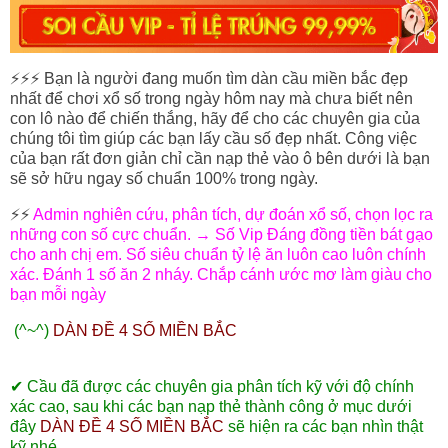
⚡️⚡️⚡️ Bạn là người đang muốn tìm dàn cầu miền bắc đẹp
nhất để chơi xổ số trong ngày hôm nay mà chưa biết nên
con lô nào để chiến thắng, hãy để cho các chuyên gia của
chúng tôi tìm giúp các bạn lấy cầu số đẹp nhất. Công việc
của bạn rất đơn giản chỉ cần nạp thẻ vào ô bên dưới là bạn
sẽ sở hữu ngay số chuẩn 100% trong ngày.
⚡️⚡️
Admin nghiên cứu, phân tích, dự đoán xổ số, chọn lọc ra
những con số cực chuẩn. → Số Vip Đáng đồng tiền bát gạo
cho anh chị em. Số siêu chuẩn tỷ lệ ăn luôn cao luôn chính
xác. Đánh 1 số ăn 2 nháy. Chắp cánh ước mơ làm giàu cho
bạn mỗi ngày
(^~^)
DÀN ĐỀ 4 SỐ MIỀN BẮC
✔ Cầu đã được các chuyên gia phân tích kỹ với độ chính
xác cao, sau khi các bạn nạp thẻ thành công ở mục dưới
đây
DÀN ĐỀ 4 SỐ MIỀN BẮC
sẽ hiện ra các bạn nhìn thật
kỹ nhé.