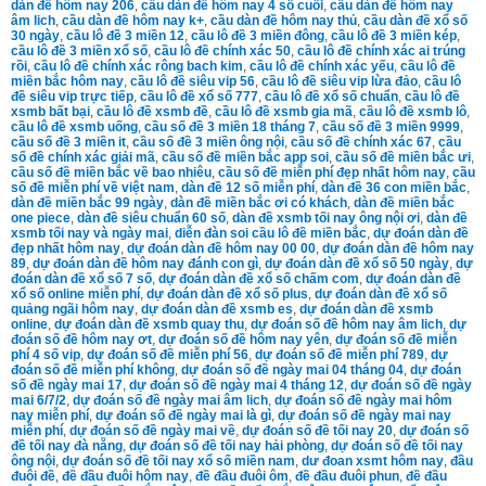
dàn đề hôm nay 206
,
cầu dàn đề hôm nay 4 số cuối
,
cầu dàn đề hôm nay
âm lich
,
cầu dàn đề hôm nay k+
,
cầu dàn đề hôm nay thủ
,
cầu dàn đề xổ số
30 ngày
,
cầu lô đề 3 miền 12
,
cầu lô đề 3 miền đông
,
cầu lô đề 3 miền kép
,
cầu lô đề 3 miền xổ số
,
cầu lô đề chính xác 50
,
cầu lô đề chính xác ai trúng
rồi
,
cầu lô đề chính xác rông bach kim
,
cầu lô đề chính xác yếu
,
cầu lô đề
miền bắc hôm nay
,
cầu lô đề siêu vip 56
,
cầu lô đề siêu vip lừa đảo
,
cầu lô
đề siêu vip trực tiếp
,
cầu lô đề xổ số 777
,
cầu lô đề xổ số chuẩn
,
cầu lô đề
xsmb bất bại
,
cầu lô đề xsmb đề
,
cầu lô đề xsmb gia mã
,
cầu lô đề xsmb lô
,
cầu lô đề xsmb uống
,
cầu số đề 3 miền 18 tháng 7
,
cầu số đề 3 miền 9999
,
cầu số đề 3 miền it
,
cầu số đề 3 miền ông nội
,
cầu số đề chính xác 67
,
cầu
số đề chính xác giải mã
,
cầu số đề miền bắc app soi
,
cầu số đề miền bắc ưi
,
cầu số đề miền bắc về bao nhiêu
,
cầu số đề miễn phí đẹp nhất hôm nay
,
cầu
số đề miễn phí về việt nam
,
dàn đề 12 số miễn phí
,
dàn đề 36 con miền bắc
,
dàn đề miền bắc 99 ngày
,
dàn đề miền bắc ơi có khách
,
dàn đề miền bắc
one piece
,
dàn đề siêu chuẩn 60 số
,
dàn đề xsmb tối nay ông nội ơi
,
dàn đề
xsmb tối nay và ngày mai
,
diễn đàn soi cầu lô đề miền bắc
,
dự đoán dàn đề
đẹp nhất hôm nay
,
dự đoán dàn đề hôm nay 00 00
,
dự đoán dàn đề hôm nay
89
,
dự đoán dàn đề hôm nay đánh con gì
,
dự đoán dàn đề xổ số 50 ngày
,
dự
đoán dàn đề xổ số 7 số
,
dự đoán dàn đề xổ số chấm com
,
dự đoán dàn đề
xổ số online miễn phí
,
dự đoán dàn đề xổ số plus
,
dự đoán dàn đề xổ số
quảng ngãi hôm nay
,
dự đoán dàn đề xsmb es
,
dự đoán dàn đề xsmb
online
,
dự đoán dàn đề xsmb quay thu
,
dự đoán số đề hôm nay âm lich
,
dự
đoán số đề hôm nay ơt
,
dự đoán số đề hôm nay yên
,
dự đoán số đề miễn
phí 4 số vip
,
dự đoán số đề miễn phí 56
,
dự đoán số đề miễn phí 789
,
dự
đoán số đề miễn phí không
,
dự đoán số đề ngày mai 04 tháng 04
,
dự đoán
số đề ngày mai 17
,
dự đoán số đề ngày mai 4 tháng 12
,
dự đoán số đề ngày
mai 6/7/2
,
dự đoán số đề ngày mai âm lich
,
dự đoán số đề ngày mai hôm
nay miễn phí
,
dự đoán số đề ngày mai là gì
,
dự đoán số đề ngày mai nay
miễn phí
,
dự đoán số đề ngày mai về
,
dự đoán số đề tối nay 20
,
dự đoán số
đề tối nay đà nẵng
,
dự đoán số đề tối nay hải phòng
,
dự đoán số đề tối nay
ông nội
,
dự đoán số đề tối nay xổ số miền nam
,
dư đoan xsmt hôm nay
,
đầu
đuôi đề
,
đề đầu đuôi hôm nay
,
đề đầu đuôi ôm
,
đề đầu đuôi phun
,
đề đầu