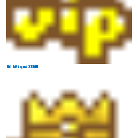
Sổ kết quả XSMB