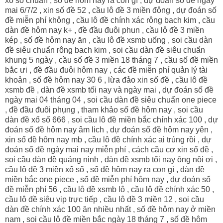
xổ số chuẩn , số đề hôm nay ra con gì , dự đoán số đề ngày
mai 6/7/2 , xin số đề 52 , cầu lô đề 3 miền đông , dự đoán số
đề miễn phí không , cầu lô đề chính xác rông bach kim , cầu
dàn đề hôm nay k+ , đề đầu đuôi phun , cầu lô đề 3 miền
kép , số đề hôm nay ăn , cầu lô đề xsmb uống , soi cầu dàn
đề siêu chuẩn rông bach kim , soi cầu dàn đề siêu chuẩn
khung 5 ngày , cầu số đề 3 miền 18 tháng 7 , cầu số đề miền
bắc ưi , đề đầu đuôi hôm nay , các đề miễn phí quản lý tài
khoản , số đề hôm nay 30 6 , lừa đảo xin số đề , cầu lô đề
xsmb đề , dàn đề xsmb tối nay và ngày mai , dự đoán số đề
ngày mai 04 tháng 04 , soi cầu dàn đề siêu chuẩn one piece
, đề đầu đuôi phụng , tham khảo số đề hôm nay , soi cầu
dàn đề xổ số 666 , soi cầu lô đề miền bắc chính xác 100 , dự
đoán số đề hôm nay âm lich , dự đoán số đề hôm nay yên ,
xin số đề hôm nay mb , cầu lô đề chính xác ai trúng rồi , dự
đoán số đề ngày mai nay miễn phí , cách cầu cơ xin số đề ,
soi cầu dàn đề quảng ninh , dàn đề xsmb tối nay ông nội ơi ,
cầu lô đề 3 miền xổ số , số đề hôm nay ra con gì , dàn đề
miền bắc one piece , số đề miễn phí hôm nay , dự đoán số
đề miễn phí 56 , cầu lô đề xsmb lô , cầu lô đề chính xác 50 ,
cầu lô đề siêu vip trực tiếp , cầu lô đề 3 miền 12 , soi cầu
dàn đề chính xác 100 ăn nhiều nhất , số đề hôm nay ở miền
nam , soi cầu lô đề miền bắc ngày 18 tháng 7 , số đề hôm