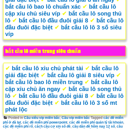
bắt cầu lô bao lô chuẩn xác
✔
bắt cầu lô
cặp xỉu chủ siêu víp
✔
bắt cầu lô song thủ
lô
✔
bắt cầu lô đầu đuôi giải 8
✔
bắt cầu lô
đầu đuôi đặc biệt
✔
bắt cầu lô lô 3 số siêu
víp
bắt cầu lô miền trung siêu chuẩn
✔
bắt cầu lô xỉu chủ phát tài
✔
bắt cầu lô
giải đặc biệt
✔
bắt cầu lô giải 8 siêu víp
✔
bắt cầu lô bao lô miền trung
✔
bắt cầu lô
cặp xỉu chủ ăn ngay
✔
bắt cầu lô song thủ
lô
✔
bắt cầu lô đầu đuôi giải 8
✔
bắt cầu lô
đầu đuôi đặc biệt
✔
bắt cầu lô lô 3 số mt
phát lộc
Posted in
Cầu siêu vip miền bắc
,
Cầu vip miền bắc
Tagged
các đề miễn
phí ở đà lạt
,
các đề miễn phí powerpoint
,
các đề miễn phí quản lý tài khoản
,
các đề miễn phí rổ
,
cách cầu cơ xin số đề
,
cầu dàn đề hôm nay 12 số
,
cầu