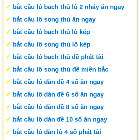
✔
bắt cầu lô bạch thủ lô 2 nháy ăn ngay
✔
bắt cầu lô song thủ ăn ngay
✔
bắt cầu lô bạch thủ lô kép
✔
bắt cầu lô song thủ lô kép
✔
bắt cầu lô bạch thủ đề phát tài
✔
bắt cầu lô song thủ đề miền bắc
✔
bắt cầu lô dàn đề 4 số ăn ngay
✔
bắt cầu lô dàn đề 6 số ăn ngay
✔
bắt cầu lô dàn đề 8 số ăn ngay
✔
bắt cầu lô dàn đề 10 số ăn ngay
✔
bắt cầu lô dàn lô 4 số phát tài