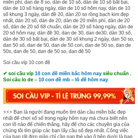
miền phí, dan de 8 so, dàn de 10 số, dàn de 10 số bất bại,
dàn de 10 số hàng ngày, dàn de 10 số hôm nay, dàn de 10
số khung 3 ngày, dàn đề 20, dàn 20 so rồng bạch kim đẹp
nhất, dàn 20 số, dàn de 20, dàn de 20 miễn phí, dàn de 20
số, dàn de 20 số 68 chuẩn, dàn de 20 số hàng ngày, dàn de
20 số hôm nay, dàn đề 30, dan de 30, dan de30, dàn 30 số,
dàn de 30 số bất bại, dàn de 30 số khung 2 ngày, dan 50 so,
dan 50 số, dan de 50, dan de 50 con, dan de 50 so, dan de
50s, dan đe 50, dan đe 50 so, dan đê 50
Soi cầu víp 10 con đề
✔ soi cầu víp
10 con đề miền bắc hôm nay
siêu chuẩn .
Soi câu lo de –
10 con đề mb
–
lô đề hôm nay
⚡️⚡️⚡️ Bạn là người đang muốn tìm dàn cầu miền bắc đẹp
nhất để chơi xổ số trong ngày hôm nay mà chưa biết nên
con lô nào để chiến thắng, hãy để cho các chuyên gia của
chúng tôi tìm giúp các bạn lấy cầu số đẹp nhất. Công việc
của bạn rất đơn giản chỉ cần nạp thẻ vào ô bên dưới là bạn