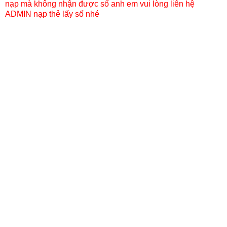
nạp mà không nhận được số anh em vui lòng liên hệ
ADMIN nạp thẻ lấy số nhé