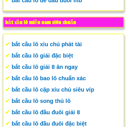
✔
bắt cầu lô đề đầu đuôi mb
bắt cầu lô miền nam siêu chuẩn
✔
bắt cầu lô xỉu chủ phát tài
✔
bắt cầu lô giải đặc biệt
✔
bắt cầu lô giải 8 ăn ngay
✔
bắt cầu lô bao lô chuẩn xác
✔
bắt cầu lô cặp xỉu chủ siêu víp
✔
bắt cầu lô song thủ lô
✔
bắt cầu lô đầu đuôi giải 8
✔
bắt cầu lô đầu đuôi đặc biệt