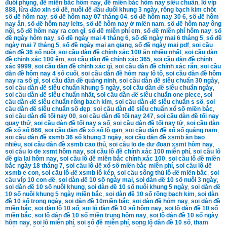
đuôi phụng
,
đề miền bắc hôm nay
,
đề miền bắc hôm nay siêu chuẩn
,
lô vip
888
,
lừa đảo xin số đề
,
nuôi đề đầu đuôi khung 3 ngày
,
rồng bạch kim chốt
số đề hôm nay
,
số đề hôm nay 07 tháng 04
,
số đề hôm nay 30 6
,
số đề hôm
nay ăn
,
số đề hôm nay ielts
,
số đề hôm nay ở miền nam
,
số đề hôm nay ông
nội
,
số đề hôm nay ra con gì
,
số đề miễn phí em
,
số đề miễn phí hôm nay
,
số
đề ngày hôm nay
,
số đề ngày mai 4 tháng 6
,
số đề ngày mai 6 tháng 5
,
số đề
ngày mai 7 tháng 5
,
số đề ngày mai an giang
,
số đề ngày mai pdf
,
soi cầu
dàn đề 36 số nuôi
,
soi cầu dàn đề chính xác 100 ăn nhiều nhất
,
soi cầu dàn
đề chính xác 100 êm
,
soi cầu dàn đề chính xác 365
,
soi cầu dàn đề chính
xác 9999
,
soi cầu dàn đề chính xác gì
,
soi cầu dàn đề chính xác rắn
,
soi cầu
dàn đề hôm nay 4 số cuối
,
soi cầu dàn đề hôm nay lô tô
,
soi cầu dàn đề hôm
nay ra số gì
,
soi cầu dàn đề quảng ninh
,
soi cầu dàn đề siêu chuẩn 30 ngày
,
soi cầu dàn đề siêu chuẩn khung 5 ngày
,
soi cầu dàn đề siêu chuẩn ngày
,
soi cầu dàn đề siêu chuẩn nhất
,
soi cầu dàn đề siêu chuẩn one piece
,
soi
cầu dàn đề siêu chuẩn rông bach kim
,
soi cầu dàn đề siêu chuẩn s số
,
soi
cầu dàn đề siêu chuẩn số đẹp
,
soi cầu dàn đề siêu chuẩn xổ số miền bắc
,
soi cầu dàn đề tối nay 00
,
soi cầu dàn đề tối nay 247
,
soi cầu dàn đề tối nay
quay thử
,
soi cầu dàn đề tối nay s số
,
soi cầu dàn đề tối nay tử
,
soi cầu dàn
đề xổ số 666
,
soi cầu dàn đề xổ số lô gan
,
soi cầu dàn đề xổ số quảng nam
,
soi cầu dàn đề xsmb 36 số khung 3 ngày
,
soi cầu dàn đề xsmb ăn bao
nhiêu
,
soi cầu dàn đề xsmb cao thủ
,
soi câu lo de dư đoan xsmt hôm nay
,
soi câu lo de xsmt hôm nay
,
soi cầu lô đề chính xác 100 miễn phí
,
soi cầu lô
đề gia lai hôm nay
,
soi cầu lô đề miền bắc chính xác 100
,
soi cầu lô đề miền
bắc ngày 18 tháng 7
,
soi cầu lô đề xổ số miền bắc miễn phí
,
soi cầu lô đề
xsmb e con
,
soi cầu lô đề xsmb lô kép
,
soi cầu sông thủ lô đề miền bắc
,
soi
cầu víp 10 con đề
,
soi dàn đề 10 số ngày mai
,
soi dàn đề 10 số nuôi 3 ngày
,
soi dàn đề 10 số nuôi khung
,
soi dàn đề 10 số nuôi khung 5 ngày
,
soi dàn đề
10 số nuôi khung 5 ngày miền bắc
,
soi dàn đề 10 số rồng bạch kim
,
soi dàn
đề 10 số trong ngày
,
soi dàn đề 10miền bắc
,
soi dàn đề hôm nay
,
soi dàn đề
miền bắc
,
soi dàn lô 10 số
,
soi lô dàn đề 10 số hôm nay
,
soi lô dàn đề 10 số
miền bắc
,
soi lô dàn đề 10 số miền trung hôm nay
,
soi lô dàn đề 10 số ngày
hôm nay
,
soi lô miễn phí
,
soi số đề miễn phí
,
song lô dàn đề 10 số
,
tham