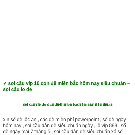
✔ soi cầu víp 10 con đề miền bắc hôm nay siêu chuẩn –
soi câu lo de
soi cầu víp đề đầu đuôi miền bắc hôm nay siêu chuẩn
xin số đề lộc an , các đề miễn phí powerpoint , số đề ngày
hôm nay , soi cầu dàn đề siêu chuẩn ngày , lô vip 888 , số
đề ngày mai 7 tháng 5 , soi cầu dàn đề siêu chuẩn xổ số