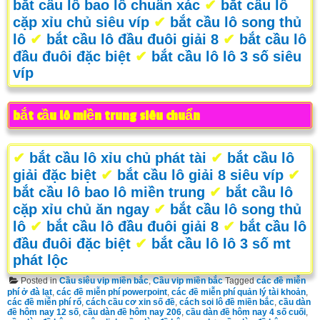
bắt cầu lô bao lô chuẩn xác
✔
bắt cầu lô
cặp xỉu chủ siêu víp
✔
bắt cầu lô song thủ
lô
✔
bắt cầu lô đầu đuôi giải 8
✔
bắt cầu lô
đầu đuôi đặc biệt
✔
bắt cầu lô lô 3 số siêu
víp
bắt cầu lô miền trung siêu chuẩn
✔
bắt cầu lô xỉu chủ phát tài
✔
bắt cầu lô
giải đặc biệt
✔
bắt cầu lô giải 8 siêu víp
✔
bắt cầu lô bao lô miền trung
✔
bắt cầu lô
cặp xỉu chủ ăn ngay
✔
bắt cầu lô song thủ
lô
✔
bắt cầu lô đầu đuôi giải 8
✔
bắt cầu lô
đầu đuôi đặc biệt
✔
bắt cầu lô lô 3 số mt
phát lộc
Posted in
Cầu siêu vip miền bắc
,
Cầu vip miền bắc
Tagged
các đề miễn
phí ở đà lạt
,
các đề miễn phí powerpoint
,
các đề miễn phí quản lý tài khoản
,
các đề miễn phí rổ
,
cách cầu cơ xin số đề
,
cách soi lô đề miền bắc
,
cầu dàn
đề hôm nay 12 số
,
cầu dàn đề hôm nay 206
,
cầu dàn đề hôm nay 4 số cuối
,