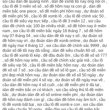
soi cầu dàn đề quảng ninh , dàn đề xsmb tối nay ông nội ơi ,
cầu lô đề 3 miền xổ số , số đề hôm nay ra con gì , dàn đề
miền bắc one piece , số đề miễn phí hôm nay , dự đoán số
đề miễn phí 56 , cầu lô đề xsmb lô , cầu lô đề chính xác 50 ,
cầu lô đề siêu vip trực tiếp , cầu lô đề 3 miền 12 , soi cầu
dàn đề chính xác 100 ăn nhiều nhất , số đề hôm nay ở miền
nam , soi cầu lô đề miền bắc ngày 18 tháng 7 , số đề hôm
nay 07 tháng 04 , soi cầu dàn đề tối nay s số , dự đoán số
đề hôm nay ơt , dự đoán dàn đề xsmb online , dự đoán số
đề ngày mai 4 tháng 12 , soi cầu dàn đề chính xác 9999 , dự
đoán số đề tối nay đà nẵng , dàn đề siêu chuẩn 60 số , soi
cầu lô đề xsmb lô kép , đề đầu đuôi ôm , cầu lô đề xổ số 777
, số đề hôm nay ielts , cầu số đề chính xác giải mã , cầu lô
đề siêu vip 56 , cầu lô đề miền bắc hôm nay , dự đoán dàn
đề xổ số 7 số , soi cầu dàn đề xổ số lô gan , cầu số đề miễn
phí đẹp nhất hôm nay , dự đoán dàn đề xổ số 50 ngày , dự
đoán số đề miễn phí 4 số vip , dự đoán số đề ngày mai về ,
cầu dàn đề hôm nay 4 số cuối , các đề miễn phí ở đà lạt ,
dàn đề miền bắc ơi có khách , soi cầu sông thủ lô đề miền
bắc , dự đoán dàn đề xổ số online miễn phí , dự đoán dàn
đề hôm nay đánh con gì , cầu dàn đề hôm nay âm lich , cầu
lô đề xsmb bất bại , soi cầu lô đề xsmb e con , soi cầu dàn
đề siêu chuẩn 30 ngày , diễn đàn soi cầu lô đề miền bắc ,