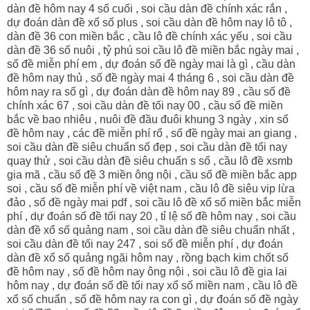
dàn đề hôm nay 4 số cuối , soi cầu dàn đề chính xác rắn ,
dự đoán dàn đề xổ số plus , soi cầu dàn đề hôm nay lô tô ,
dàn đề 36 con miền bắc , cầu lô đề chính xác yếu , soi cầu
dàn đề 36 số nuôi , tỷ phú soi cầu lô đề miền bắc ngày mai ,
số đề miễn phí em , dự đoán số đề ngày mai là gì , cầu dàn
đề hôm nay thủ , số đề ngày mai 4 tháng 6 , soi cầu dàn đề
hôm nay ra số gì , dự đoán dàn đề hôm nay 89 , cầu số đề
chính xác 67 , soi cầu dàn đề tối nay 00 , cầu số đề miền
bắc về bao nhiêu , nuôi đề đầu đuôi khung 3 ngày , xin số
đề hôm nay , các đề miễn phí rổ , số đề ngày mai an giang ,
soi cầu dàn đề siêu chuẩn số đẹp , soi cầu dàn đề tối nay
quay thử , soi cầu dàn đề siêu chuẩn s số , cầu lô đề xsmb
gia mã , cầu số đề 3 miền ông nội , cầu số đề miền bắc app
soi , cầu số đề miễn phí về việt nam , cầu lô đề siêu vip lừa
đảo , số đề ngày mai pdf , soi cầu lô đề xổ số miền bắc miễn
phí , dự đoán số đề tối nay 20 , tỉ lệ số đề hôm nay , soi cầu
dàn đề xổ số quảng nam , soi cầu dàn đề siêu chuẩn nhất ,
soi cầu dàn đề tối nay 247 , soi số đề miễn phí , dự đoán
dàn đề xổ số quảng ngãi hôm nay , rồng bạch kim chốt số
đề hôm nay , số đề hôm nay ông nội , soi cầu lô đề gia lai
hôm nay , dự đoán số đề tối nay xổ số miền nam , cầu lô đề
xổ số chuẩn , số đề hôm nay ra con gì , dự đoán số đề ngày