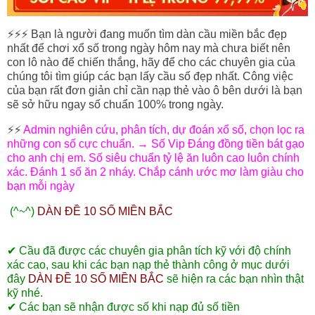
⚡️⚡️⚡️ Bạn là người đang muốn tìm dàn cầu miền bắc đẹp
nhất để chơi xổ số trong ngày hôm nay mà chưa biết nên
con lô nào để chiến thắng, hãy để cho các chuyên gia của
chúng tôi tìm giúp các bạn lấy cầu số đẹp nhất. Công việc
của bạn rất đơn giản chỉ cần nạp thẻ vào ô bên dưới là bạn
sẽ sở hữu ngay số chuẩn 100% trong ngày.
⚡️⚡️
Admin nghiên cứu, phân tích, dự đoán xổ số, chọn lọc ra
những con số cực chuẩn. → Số Vip Đáng đồng tiền bát gạo
cho anh chị em. Số siêu chuẩn tỷ lệ ăn luôn cao luôn chính
xác. Đánh 1 số ăn 2 nháy. Chắp cánh ước mơ làm giàu cho
bạn mỗi ngày
(^~^)
DÀN ĐỀ 10 SỐ MIỀN BẮC
✔ Cầu đã được các chuyên gia phân tích kỹ với độ chính
xác cao, sau khi các bạn nạp thẻ thành công ở mục dưới
đây
DÀN ĐỀ 10 SỐ MIỀN BẮC
sẽ hiện ra các bạn nhìn thật
kỹ nhé.
✔ Các bạn sẽ nhận được số khi nạp đủ số tiền