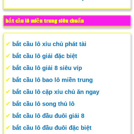
bắt cầu lô miền trung siêu chuẩn
✔
bắt cầu lô xỉu chủ phát tài
✔
bắt cầu lô giải đặc biệt
✔
bắt cầu lô giải 8 siêu víp
✔
bắt cầu lô bao lô miền trung
✔
bắt cầu lô cặp xỉu chủ ăn ngay
✔
bắt cầu lô song thủ lô
✔
bắt cầu lô đầu đuôi giải 8
✔
bắt cầu lô đầu đuôi đặc biệt