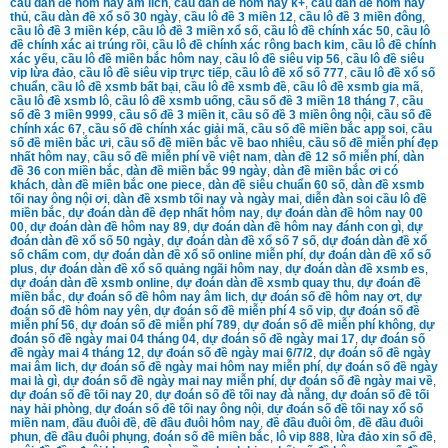
cầu dàn đề hôm nay âm lich
,
cầu dàn đề hôm nay k+
,
cầu dàn đề hôm nay
thủ
,
cầu dàn đề xổ số 30 ngày
,
cầu lô đề 3 miền 12
,
cầu lô đề 3 miền đông
,
cầu lô đề 3 miền kép
,
cầu lô đề 3 miền xổ số
,
cầu lô đề chính xác 50
,
cầu lô
đề chính xác ai trúng rồi
,
cầu lô đề chính xác rông bach kim
,
cầu lô đề chính
xác yếu
,
cầu lô đề miền bắc hôm nay
,
cầu lô đề siêu vip 56
,
cầu lô đề siêu
vip lừa đảo
,
cầu lô đề siêu vip trực tiếp
,
cầu lô đề xổ số 777
,
cầu lô đề xổ số
chuẩn
,
cầu lô đề xsmb bất bại
,
cầu lô đề xsmb đề
,
cầu lô đề xsmb gia mã
,
cầu lô đề xsmb lô
,
cầu lô đề xsmb uống
,
cầu số đề 3 miền 18 tháng 7
,
cầu
số đề 3 miền 9999
,
cầu số đề 3 miền it
,
cầu số đề 3 miền ông nội
,
cầu số đề
chính xác 67
,
cầu số đề chính xác giải mã
,
cầu số đề miền bắc app soi
,
cầu
số đề miền bắc ưi
,
cầu số đề miền bắc về bao nhiêu
,
cầu số đề miễn phí đẹp
nhất hôm nay
,
cầu số đề miễn phí về việt nam
,
dàn đề 12 số miễn phí
,
dàn
đề 36 con miền bắc
,
dàn đề miền bắc 99 ngày
,
dàn đề miền bắc ơi có
khách
,
dàn đề miền bắc one piece
,
dàn đề siêu chuẩn 60 số
,
dàn đề xsmb
tối nay ông nội ơi
,
dàn đề xsmb tối nay và ngày mai
,
diễn đàn soi cầu lô đề
miền bắc
,
dự đoán dàn đề đẹp nhất hôm nay
,
dự đoán dàn đề hôm nay 00
00
,
dự đoán dàn đề hôm nay 89
,
dự đoán dàn đề hôm nay đánh con gì
,
dự
đoán dàn đề xổ số 50 ngày
,
dự đoán dàn đề xổ số 7 số
,
dự đoán dàn đề xổ
số chấm com
,
dự đoán dàn đề xổ số online miễn phí
,
dự đoán dàn đề xổ số
plus
,
dự đoán dàn đề xổ số quảng ngãi hôm nay
,
dự đoán dàn đề xsmb es
,
dự đoán dàn đề xsmb online
,
dự đoán dàn đề xsmb quay thu
,
dự đoán đề
miền bắc
,
dự đoán số đề hôm nay âm lich
,
dự đoán số đề hôm nay ơt
,
dự
đoán số đề hôm nay yên
,
dự đoán số đề miễn phí 4 số vip
,
dự đoán số đề
miễn phí 56
,
dự đoán số đề miễn phí 789
,
dự đoán số đề miễn phí không
,
dự
đoán số đề ngày mai 04 tháng 04
,
dự đoán số đề ngày mai 17
,
dự đoán số
đề ngày mai 4 tháng 12
,
dự đoán số đề ngày mai 6/7/2
,
dự đoán số đề ngày
mai âm lich
,
dự đoán số đề ngày mai hôm nay miễn phí
,
dự đoán số đề ngày
mai là gì
,
dự đoán số đề ngày mai nay miễn phí
,
dự đoán số đề ngày mai về
,
dự đoán số đề tối nay 20
,
dự đoán số đề tối nay đà nẵng
,
dự đoán số đề tối
nay hải phòng
,
dự đoán số đề tối nay ông nội
,
dự đoán số đề tối nay xổ số
miền nam
,
đầu đuôi đề
,
đề đầu đuôi hôm nay
,
đề đầu đuôi ôm
,
đề đầu đuôi
phun
,
đề đầu đuôi phụng
,
đoán số đề miền bắc
,
lô vip 888
,
lừa đảo xin số đề
,