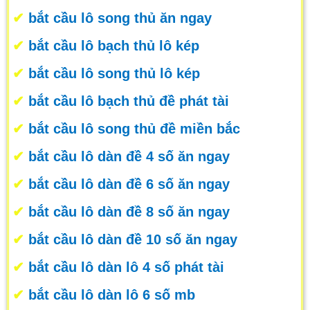
✔
bắt cầu lô song thủ ăn ngay
✔
bắt cầu lô bạch thủ lô kép
✔
bắt cầu lô song thủ lô kép
✔
bắt cầu lô bạch thủ đề phát tài
✔
bắt cầu lô song thủ đề miền bắc
✔
bắt cầu lô dàn đề 4 số ăn ngay
✔
bắt cầu lô dàn đề 6 số ăn ngay
✔
bắt cầu lô dàn đề 8 số ăn ngay
✔
bắt cầu lô dàn đề 10 số ăn ngay
✔
bắt cầu lô dàn lô 4 số phát tài
✔
bắt cầu lô dàn lô 6 số mb