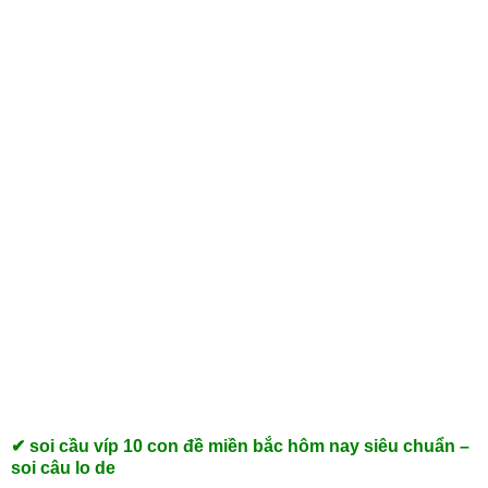
✔ soi cầu víp 10 con đề miền bắc hôm nay siêu chuẩn –
soi câu lo de