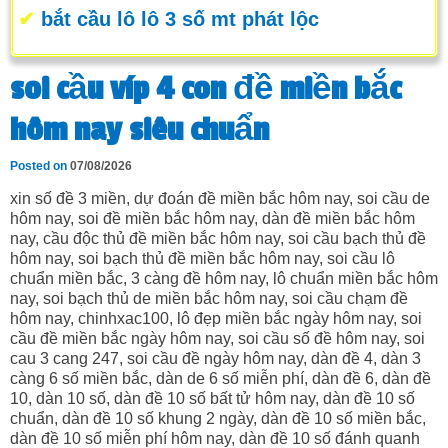
✔
bắt cầu lô lô 3 số mt phát lộc
soi cầu víp 4 con đề miền bắc
hôm nay siêu chuẩn
Posted on
07/08/2026
xin số đề 3 miền, dự đoán đề miền bắc hôm nay, soi cầu de
hôm nay, soi đề miền bắc hôm nay, dàn đề miền bắc hôm
nay, cầu độc thủ đề miền bắc hôm nay, soi cầu bạch thủ đề
hôm nay, soi bạch thủ đề miền bắc hôm nay, soi cầu lô
chuẩn miền bắc, 3 càng đề hôm nay, lô chuẩn miền bắc hôm
nay, soi bạch thủ de miền bắc hôm nay, soi cầu chạm đề
hôm nay, chinhxac100, lô đẹp miền bắc ngày hôm nay, soi
cầu đề miền bắc ngày hôm nay, soi cầu số đề hôm nay, soi
cau 3 cang 247, soi cầu đề ngày hôm nay, dàn đề 4, dàn 3
càng 6 số miền bắc, dàn de 6 số miễn phí, dàn đề 6, dàn đề
10, dàn 10 số, dàn đề 10 số bất tử hôm nay, dàn đề 10 số
chuẩn, dàn đề 10 số khung 2 ngày, dàn đề 10 số miền bắc,
dàn đề 10 số miễn phí hôm nay, dàn đề 10 số đánh quanh