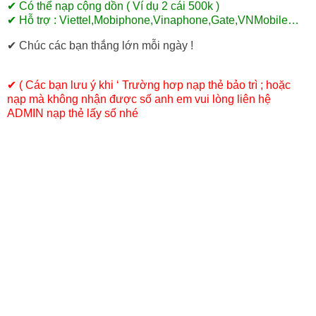
✔ Có thể nạp cộng dồn ( Ví dụ 2 cái 500k )
✔ Hỗ trợ : Viettel,Mobiphone,Vinaphone,Gate,VNMobile…
✔ Chúc các bạn thắng lớn mỗi ngày !
✔ ( Các bạn lưu ý khi ‘ Trường hơp nạp thẻ bảo trì ; hoặc
nạp mà không nhận được số anh em vui lòng liên hệ
ADMIN nạp thẻ lấy số nhé