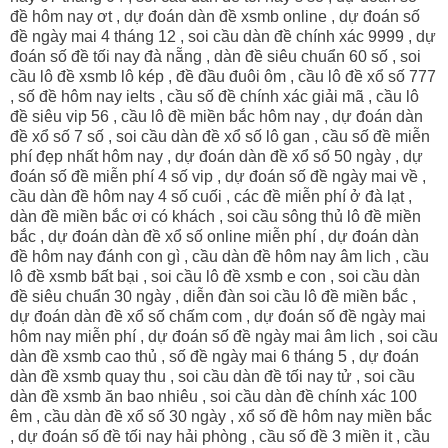
đề hôm nay ơt , dự đoán dàn đề xsmb online , dự đoán số
đề ngày mai 4 tháng 12 , soi cầu dàn đề chính xác 9999 , dự
đoán số đề tối nay đà nẵng , dàn đề siêu chuẩn 60 số , soi
cầu lô đề xsmb lô kép , đề đầu đuôi ôm , cầu lô đề xổ số 777
, số đề hôm nay ielts , cầu số đề chính xác giải mã , cầu lô
đề siêu vip 56 , cầu lô đề miền bắc hôm nay , dự đoán dàn
đề xổ số 7 số , soi cầu dàn đề xổ số lô gan , cầu số đề miễn
phí đẹp nhất hôm nay , dự đoán dàn đề xổ số 50 ngày , dự
đoán số đề miễn phí 4 số vip , dự đoán số đề ngày mai về ,
cầu dàn đề hôm nay 4 số cuối , các đề miễn phí ở đà lạt ,
dàn đề miền bắc ơi có khách , soi cầu sông thủ lô đề miền
bắc , dự đoán dàn đề xổ số online miễn phí , dự đoán dàn
đề hôm nay đánh con gì , cầu dàn đề hôm nay âm lich , cầu
lô đề xsmb bất bại , soi cầu lô đề xsmb e con , soi cầu dàn
đề siêu chuẩn 30 ngày , diễn đàn soi cầu lô đề miền bắc ,
dự đoán dàn đề xổ số chấm com , dự đoán số đề ngày mai
hôm nay miễn phí , dự đoán số đề ngày mai âm lich , soi cầu
dàn đề xsmb cao thủ , số đề ngày mai 6 tháng 5 , dự đoán
dàn đề xsmb quay thu , soi cầu dàn đề tối nay tử , soi cầu
dàn đề xsmb ăn bao nhiêu , soi cầu dàn đề chính xác 100
êm , cầu dàn đề xổ số 30 ngày , xổ số đề hôm nay miền bắc
, dự đoán số đề tối nay hải phòng , cầu số đề 3 miền it , cầu