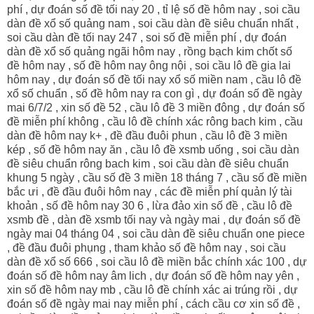
phí , dự đoán số đề tối nay 20 , tỉ lệ số đề hôm nay , soi cầu
dàn đề xổ số quảng nam , soi cầu dàn đề siêu chuẩn nhất ,
soi cầu dàn đề tối nay 247 , soi số đề miễn phí , dự đoán
dàn đề xổ số quảng ngãi hôm nay , rồng bạch kim chốt số
đề hôm nay , số đề hôm nay ông nội , soi cầu lô đề gia lai
hôm nay , dự đoán số đề tối nay xổ số miền nam , cầu lô đề
xổ số chuẩn , số đề hôm nay ra con gì , dự đoán số đề ngày
mai 6/7/2 , xin số đề 52 , cầu lô đề 3 miền đông , dự đoán số
đề miễn phí không , cầu lô đề chính xác rông bach kim , cầu
dàn đề hôm nay k+ , đề đầu đuôi phun , cầu lô đề 3 miền
kép , số đề hôm nay ăn , cầu lô đề xsmb uống , soi cầu dàn
đề siêu chuẩn rông bach kim , soi cầu dàn đề siêu chuẩn
khung 5 ngày , cầu số đề 3 miền 18 tháng 7 , cầu số đề miền
bắc ưi , đề đầu đuôi hôm nay , các đề miễn phí quản lý tài
khoản , số đề hôm nay 30 6 , lừa đảo xin số đề , cầu lô đề
xsmb đề , dàn đề xsmb tối nay và ngày mai , dự đoán số đề
ngày mai 04 tháng 04 , soi cầu dàn đề siêu chuẩn one piece
, đề đầu đuôi phụng , tham khảo số đề hôm nay , soi cầu
dàn đề xổ số 666 , soi cầu lô đề miền bắc chính xác 100 , dự
đoán số đề hôm nay âm lich , dự đoán số đề hôm nay yên ,
xin số đề hôm nay mb , cầu lô đề chính xác ai trúng rồi , dự
đoán số đề ngày mai nay miễn phí , cách cầu cơ xin số đề ,