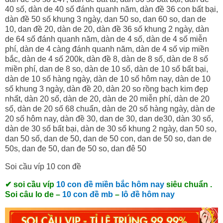
40 số, dàn de 40 số đánh quanh năm, dàn đề 36 con bất bại,
dàn đề 50 số khung 3 ngày, dan 50 so, dan 60 so, dan de
10, dan đề 20, dàn de 20, dàn đề 36 số khung 2 ngày, dàn
de 64 số đánh quanh năm, dàn de 4 số, dàn de 4 số miễn
phí, dàn de 4 càng đánh quanh năm, dàn de 4 số vip miền
bắc, dàn de 4 số 200k, dàn đề 8, dàn de 8 số, dàn de 8 số
miền phí, dan de 8 so, dàn de 10 số, dàn de 10 số bất bại,
dàn de 10 số hàng ngày, dàn de 10 số hôm nay, dàn de 10
số khung 3 ngày, dàn đề 20, dàn 20 so rồng bạch kim đẹp
nhất, dàn 20 số, dàn de 20, dàn de 20 miễn phí, dàn de 20
số, dàn de 20 số 68 chuẩn, dàn de 20 số hàng ngày, dàn de
20 số hôm nay, dàn đề 30, dan de 30, dan de30, dàn 30 số,
dàn de 30 số bất bại, dàn de 30 số khung 2 ngày, dan 50 so,
dan 50 số, dan de 50, dan de 50 con, dan de 50 so, dan de
50s, dan đe 50, dan đe 50 so, dan đê 50
Soi cầu víp 10 con đề
✔ soi cầu víp
10 con đề miền bắc hôm nay
siêu chuẩn .
Soi câu lo de –
10 con đề mb
–
lô đề hôm nay