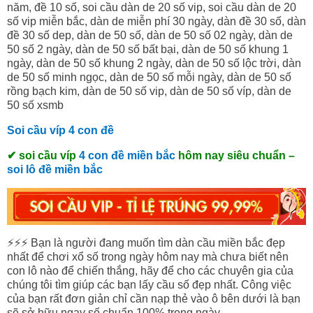
năm, đề 10 số, soi cầu dàn de 20 số vip, soi cầu dàn de 20
số vip miễn bắc, dàn de miễn phí 30 ngày, dàn đề 30 số, dàn
đề 30 số dep, dàn de 50 số, dàn de 50 số 02 ngày, dàn de
50 số 2 ngày, dàn de 50 số bất bại, dàn de 50 số khung 1
ngày, dàn de 50 số khung 2 ngày, dàn de 50 số lộc trời, dàn
de 50 số minh ngọc, dàn de 50 số mỗi ngày, dàn de 50 số
rồng bạch kim, dàn de 50 số vip, dàn de 50 số víp, dàn de
50 số xsmb
Soi cầu víp 4 con đề
✔ soi cầu víp
4 con đề miền bắc
hôm nay siêu chuẩn –
soi lô đề miền bắc
⚡️⚡️⚡️ Bạn là người đang muốn tìm dàn cầu miền bắc đẹp
nhất để chơi xổ số trong ngày hôm nay mà chưa biết nên
con lô nào để chiến thắng, hãy để cho các chuyên gia của
chúng tôi tìm giúp các bạn lấy cầu số đẹp nhất. Công việc
của bạn rất đơn giản chỉ cần nạp thẻ vào ô bên dưới là bạn
sẽ sở hữu ngay số chuẩn 100% trong ngày.