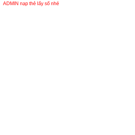
ADMIN nạp thẻ lấy số nhé