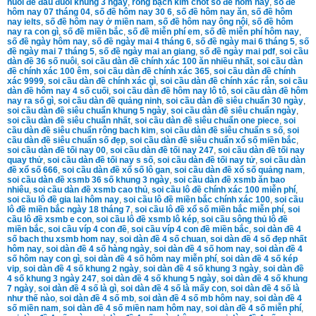
nuôi đề đầu đuôi khung 3 ngày
,
rồng bạch kim chốt số đề hôm nay
,
số đề
hôm nay 07 tháng 04
,
số đề hôm nay 30 6
,
số đề hôm nay ăn
,
số đề hôm
nay ielts
,
số đề hôm nay ở miền nam
,
số đề hôm nay ông nội
,
số đề hôm
nay ra con gì
,
số đề miền bắc
,
số đề miễn phí em
,
số đề miễn phí hôm nay
,
số đề ngày hôm nay
,
số đề ngày mai 4 tháng 6
,
số đề ngày mai 6 tháng 5
,
số
đề ngày mai 7 tháng 5
,
số đề ngày mai an giang
,
số đề ngày mai pdf
,
soi cầu
dàn đề 36 số nuôi
,
soi cầu dàn đề chính xác 100 ăn nhiều nhất
,
soi cầu dàn
đề chính xác 100 êm
,
soi cầu dàn đề chính xác 365
,
soi cầu dàn đề chính
xác 9999
,
soi cầu dàn đề chính xác gì
,
soi cầu dàn đề chính xác rắn
,
soi cầu
dàn đề hôm nay 4 số cuối
,
soi cầu dàn đề hôm nay lô tô
,
soi cầu dàn đề hôm
nay ra số gì
,
soi cầu dàn đề quảng ninh
,
soi cầu dàn đề siêu chuẩn 30 ngày
,
soi cầu dàn đề siêu chuẩn khung 5 ngày
,
soi cầu dàn đề siêu chuẩn ngày
,
soi cầu dàn đề siêu chuẩn nhất
,
soi cầu dàn đề siêu chuẩn one piece
,
soi
cầu dàn đề siêu chuẩn rông bach kim
,
soi cầu dàn đề siêu chuẩn s số
,
soi
cầu dàn đề siêu chuẩn số đẹp
,
soi cầu dàn đề siêu chuẩn xổ số miền bắc
,
soi cầu dàn đề tối nay 00
,
soi cầu dàn đề tối nay 247
,
soi cầu dàn đề tối nay
quay thử
,
soi cầu dàn đề tối nay s số
,
soi cầu dàn đề tối nay tử
,
soi cầu dàn
đề xổ số 666
,
soi cầu dàn đề xổ số lô gan
,
soi cầu dàn đề xổ số quảng nam
,
soi cầu dàn đề xsmb 36 số khung 3 ngày
,
soi cầu dàn đề xsmb ăn bao
nhiêu
,
soi cầu dàn đề xsmb cao thủ
,
soi cầu lô đề chính xác 100 miễn phí
,
soi cầu lô đề gia lai hôm nay
,
soi cầu lô đề miền bắc chính xác 100
,
soi cầu
lô đề miền bắc ngày 18 tháng 7
,
soi cầu lô đề xổ số miền bắc miễn phí
,
soi
cầu lô đề xsmb e con
,
soi cầu lô đề xsmb lô kép
,
soi cầu sông thủ lô đề
miền bắc
,
soi cầu víp 4 con đề
,
soi cầu víp 4 con đề miền bắc
,
soi dàn đề 4
số bach thu xsmb hom nay
,
soi dàn đề 4 số chuan
,
soi dàn đề 4 số đẹp nhất
hôm nay
,
soi dàn đề 4 số hàng ngày
,
soi dàn đề 4 số hom nay
,
soi dàn đề 4
số hôm nay con gì
,
soi dàn đề 4 số hôm nay miễn phí
,
soi dàn đề 4 số kép
vip
,
soi dàn đề 4 số khung 2 ngày
,
soi dàn đề 4 số khung 3 ngày
,
soi dàn đề
4 số khung 3 ngày 247
,
soi dàn đề 4 số khung 5 ngày
,
soi dàn đề 4 số khung
7 ngày
,
soi dàn đề 4 số là gì
,
soi dàn đề 4 số là mấy con
,
soi dàn đề 4 số là
như thế nào
,
soi dàn đề 4 số mb
,
soi dàn đề 4 số mb hôm nay
,
soi dàn đề 4
số miền nam
,
soi dàn đề 4 số miền nam hôm nay
,
soi dàn đề 4 số miễn phí
,