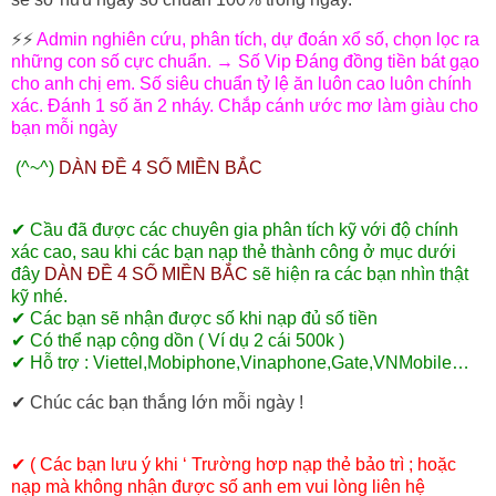
⚡️⚡️
Admin nghiên cứu, phân tích, dự đoán xổ số, chọn lọc ra
những con số cực chuẩn. → Số Vip Đáng đồng tiền bát gạo
cho anh chị em. Số siêu chuẩn tỷ lệ ăn luôn cao luôn chính
xác. Đánh 1 số ăn 2 nháy. Chắp cánh ước mơ làm giàu cho
bạn mỗi ngày
(^~^)
DÀN ĐỀ 4 SỐ MIỀN BẮC
✔ Cầu đã được các chuyên gia phân tích kỹ với độ chính
xác cao, sau khi các bạn nạp thẻ thành công ở mục dưới
đây
DÀN ĐỀ 4 SỐ MIỀN BẮC
sẽ hiện ra các bạn nhìn thật
kỹ nhé.
✔ Các bạn sẽ nhận được số khi nạp đủ số tiền
✔ Có thể nạp cộng dồn ( Ví dụ 2 cái 500k )
✔ Hỗ trợ : Viettel,Mobiphone,Vinaphone,Gate,VNMobile…
✔ Chúc các bạn thắng lớn mỗi ngày !
✔ ( Các bạn lưu ý khi ‘ Trường hơp nạp thẻ bảo trì ; hoặc
nạp mà không nhận được số anh em vui lòng liên hệ