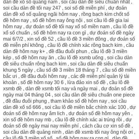
dàn đề xổ số quảng nam , soi cầu dàn đề siêu chuẩn nhất ,
soi cầu dàn đề tối nay 247 , soi số đề miễn phí , dự đoán
dàn đề xổ số quảng ngãi hôm nay , rồng bạch kim chốt số
đề hôm nay , số đề hôm nay ông nội , soi cầu lô đề gia lai
hôm nay , dự đoán số đề tối nay xổ số miền nam , cầu lô đề
xổ số chuẩn , số đề hôm nay ra con gì , dự đoán số đề ngày
mai 6/7/2 , xin số đề 52 , cầu lô đề 3 miền đông , dự đoán số
đề miễn phí không , cầu lô đề chính xác rông bach kim , cầu
dàn đề hôm nay k+ , đề đầu đuôi phun , cầu lô đề 3 miền
kép , số đề hôm nay ăn , cầu lô đề xsmb uống , soi cầu dàn
đề siêu chuẩn rông bach kim , soi cầu dàn đề siêu chuẩn
khung 5 ngày , cầu số đề 3 miền 18 tháng 7 , cầu số đề miền
bắc ưi , đề đầu đuôi hôm nay , các đề miễn phí quản lý tài
khoản , số đề hôm nay 30 6 , lừa đảo xin số đề , cầu lô đề
xsmb đề , dàn đề xsmb tối nay và ngày mai , dự đoán số đề
ngày mai 04 tháng 04 , soi cầu dàn đề siêu chuẩn one piece
, đề đầu đuôi phụng , tham khảo số đề hôm nay , soi cầu
dàn đề xổ số 666 , soi cầu lô đề miền bắc chính xác 100 , dự
đoán số đề hôm nay âm lich , dự đoán số đề hôm nay yên ,
xin số đề hôm nay mb , cầu lô đề chính xác ai trúng rồi , dự
đoán số đề ngày mai nay miễn phí , cách cầu cơ xin số đề ,
soi cầu dàn đề quảng ninh , dàn đề xsmb tối nay ông nội ơi ,
cầu lô đề 3 miền xổ số , số đề hôm nay ra con gì , dàn đề