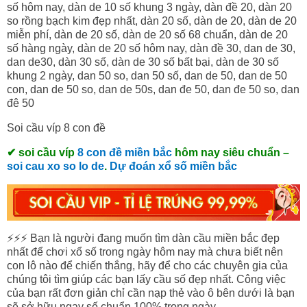
số hôm nay, dàn de 10 số khung 3 ngày, dàn đề 20, dàn 20
so rồng bạch kim đẹp nhất, dàn 20 số, dàn de 20, dàn de 20
miễn phí, dàn de 20 số, dàn de 20 số 68 chuẩn, dàn de 20
số hàng ngày, dàn de 20 số hôm nay, dàn đề 30, dan de 30,
dan de30, dàn 30 số, dàn de 30 số bất bại, dàn de 30 số
khung 2 ngày, dan 50 so, dan 50 số, dan de 50, dan de 50
con, dan de 50 so, dan de 50s, dan đe 50, dan đe 50 so, dan
đê 50
Soi cầu víp 8 con đề
✔ soi cầu víp
8 con đề miền bắc
hôm nay siêu chuẩn –
soi cau xo so lo de
.
Dự đoán xổ số miền bắc
⚡️⚡️⚡️ Bạn là người đang muốn tìm dàn cầu miền bắc đẹp
nhất để chơi xổ số trong ngày hôm nay mà chưa biết nên
con lô nào để chiến thắng, hãy để cho các chuyên gia của
chúng tôi tìm giúp các bạn lấy cầu số đẹp nhất. Công việc
của bạn rất đơn giản chỉ cần nạp thẻ vào ô bên dưới là bạn
sẽ sở hữu ngay số chuẩn 100% trong ngày.