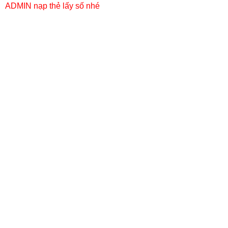
ADMIN nạp thẻ lấy số nhé