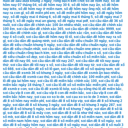
nuôi đề đầu đuôi khung 3 ngày
,
rồng bạch kim chốt số đề hôm nay
,
số đề
hôm nay 07 tháng 04
,
số đề hôm nay 30 6
,
số đề hôm nay ăn
,
số đề hôm
nay ielts
,
số đề hôm nay ở miền nam
,
số đề hôm nay ông nội
,
số đề hôm
nay ra con gì
,
số đề miễn phí em
,
số đề miễn phí hôm nay
,
số đề ngày hôm
nay
,
số đề ngày mai 4 tháng 6
,
số đề ngày mai 6 tháng 5
,
số đề ngày mai 7
tháng 5
,
số đề ngày mai an giang
,
số đề ngày mai pdf
,
soi cầu dàn đề 36 số
nuôi
,
soi cầu dàn đề chính xác 100 ăn nhiều nhất
,
soi cầu dàn đề chính xác
100 êm
,
soi cầu dàn đề chính xác 365
,
soi cầu dàn đề chính xác 9999
,
soi
cầu dàn đề chính xác gì
,
soi cầu dàn đề chính xác rắn
,
soi cầu dàn đề hôm
nay 4 số cuối
,
soi cầu dàn đề hôm nay lô tô
,
soi cầu dàn đề hôm nay ra số
gì
,
soi cầu dàn đề quảng ninh
,
soi cầu dàn đề siêu chuẩn 30 ngày
,
soi cầu
dàn đề siêu chuẩn khung 5 ngày
,
soi cầu dàn đề siêu chuẩn ngày
,
soi cầu
dàn đề siêu chuẩn nhất
,
soi cầu dàn đề siêu chuẩn one piece
,
soi cầu dàn
đề siêu chuẩn rông bach kim
,
soi cầu dàn đề siêu chuẩn s số
,
soi cầu dàn
đề siêu chuẩn số đẹp
,
soi cầu dàn đề siêu chuẩn xổ số miền bắc
,
soi cầu
dàn đề tối nay 00
,
soi cầu dàn đề tối nay 247
,
soi cầu dàn đề tối nay quay
thử
,
soi cầu dàn đề tối nay s số
,
soi cầu dàn đề tối nay tử
,
soi cầu dàn đề xổ
số 666
,
soi cầu dàn đề xổ số lô gan
,
soi cầu dàn đề xổ số quảng nam
,
soi
cầu dàn đề xsmb 36 số khung 3 ngày
,
soi cầu dàn đề xsmb ăn bao nhiêu
,
soi cầu dàn đề xsmb cao thủ
,
soi cầu lô đề chính xác 100 miễn phí
,
soi cầu
lô đề gia lai hôm nay
,
soi cầu lô đề miền bắc chính xác 100
,
soi cầu lô đề
miền bắc ngày 18 tháng 7
,
soi cầu lô đề xổ số miền bắc miễn phí
,
soi cầu lô
đề xsmb e con
,
soi cầu lô đề xsmb lô kép
,
soi cầu sông thủ lô đề miền bắc
,
soi cầu víp 8 con đề
,
soi cầu víp 8 con đề miền bắc
,
soi cầu víp 8 con đề
miền bắc hôm nay
,
soi cau xo so lo de
,
soi cau xo so lo de 3 mien
,
soi dàn
đề 8 số hôm nay miễn phí
,
soi dàn đề 8 số kép vip
,
soi dàn đề 8 số khung 2
ngày
,
soi dàn đề 8 số khung 3 ngày
,
soi dàn đề 8 số khung 3 ngày 287
,
soi
dàn đề 8 số khung 5 ngày
,
soi dàn đề 8 số khung 7 ngày
,
soi dàn đề 8 số là
gì
,
soi dàn đề 8 số là mấy con
,
soi dàn đề 8 số là như thế nào
,
soi dàn đề 8
số mb
,
soi dàn đề 8 số mb hôm nay
,
soi dàn đề 8 số miền nam
,
soi dàn đề 8
số miền nam hôm nay
,
soi dàn đề 8 số miễn phí
,
soi dàn đề 8 số ngày
,
soi
dàn đề 8 số ngày hôm nay
,
soi dàn đề 8 số ngày mai
,
soi dàn đề 8 số nuôi 3