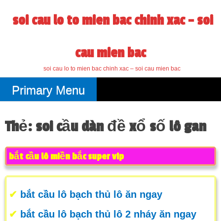
Skip
to
soi cau lo to mien bac chinh xac – soi
content
cau mien bac
soi cau lo to mien bac chinh xac – soi cau mien bac
Primary Menu
Thẻ:
soi cầu dàn đề xổ số lô gan
bắt cầu lô miền bắc super vip
✔
bắt cầu lô bạch thủ lô ăn ngay
✔
bắt cầu lô bạch thủ lô 2 nháy ăn ngay