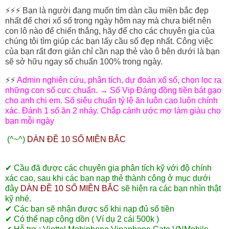
⚡️⚡️⚡️ Bạn là người đang muốn tìm dàn cầu miền bắc đẹp
nhất để chơi xổ số trong ngày hôm nay mà chưa biết nên
con lô nào để chiến thắng, hãy để cho các chuyên gia của
chúng tôi tìm giúp các bạn lấy cầu số đẹp nhất. Công việc
của bạn rất đơn giản chỉ cần nạp thẻ vào ô bên dưới là bạn
sẽ sở hữu ngay số chuẩn 100% trong ngày.
⚡️⚡️
Admin nghiên cứu, phân tích, dự đoán xổ số, chọn lọc ra
những con số cực chuẩn. → Số Vip Đáng đồng tiền bát gạo
cho anh chị em. Số siêu chuẩn tỷ lệ ăn luôn cao luôn chính
xác. Đánh 1 số ăn 2 nháy. Chắp cánh ước mơ làm giàu cho
bạn mỗi ngày
(^~^)
DÀN ĐỀ 10 SỐ MIỀN BẮC
✔ Cầu đã được các chuyên gia phân tích kỹ với độ chính
xác cao, sau khi các bạn nạp thẻ thành công ở mục dưới
đây
DÀN ĐỀ 10 SỐ MIỀN BẮC
sẽ hiện ra các bạn nhìn thật
kỹ nhé.
✔ Các bạn sẽ nhận được số khi nạp đủ số tiền
✔ Có thể nạp cộng dồn ( Ví dụ 2 cái 500k )