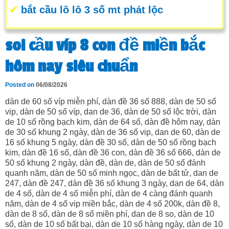
✔
bắt cầu lô lô 3 số mt phát lộc
soi cầu víp 8 con đề miền bắc
hôm nay siêu chuẩn
Posted on
06/08/2026
dàn de 60 số víp miễn phí, dàn đề 36 số 888, dàn de 50 số
vip, dàn de 50 số víp, dan de 36, dàn de 50 số lộc trời, dàn
de 10 số rồng bạch kim, dàn de 64 số, dàn đề hôm nay, dàn
de 30 số khung 2 ngày, dàn de 36 số vip, dan de 60, dàn de
16 số khung 5 ngày, dàn đề 30 số, dàn de 50 số rồng bạch
kim, dàn đề 16 số, dàn đề 36 con, dàn đề 36 số 666, dàn de
50 số khung 2 ngày, dàn đề, dàn de, dàn de 50 số đánh
quanh năm, dàn de 50 số minh ngọc, dàn de bất tử, dan de
247, dàn đề 247, dàn đề 36 số khung 3 ngày, dan de 64, dàn
de 4 số, dàn de 4 số miễn phí, dàn de 4 càng đánh quanh
năm, dàn de 4 số vip miền bắc, dàn de 4 số 200k, dàn đề 8,
dàn de 8 số, dàn de 8 số miền phí, dan de 8 so, dàn de 10
số, dàn de 10 số bất bại, dàn de 10 số hàng ngày, dàn de 10