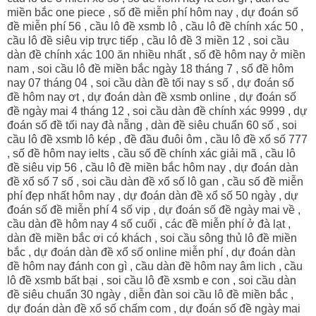
miền bắc one piece , số đề miễn phí hôm nay , dự đoán số
đề miễn phí 56 , cầu lô đề xsmb lô , cầu lô đề chính xác 50 ,
cầu lô đề siêu vip trực tiếp , cầu lô đề 3 miền 12 , soi cầu
dàn đề chính xác 100 ăn nhiều nhất , số đề hôm nay ở miền
nam , soi cầu lô đề miền bắc ngày 18 tháng 7 , số đề hôm
nay 07 tháng 04 , soi cầu dàn đề tối nay s số , dự đoán số
đề hôm nay ơt , dự đoán dàn đề xsmb online , dự đoán số
đề ngày mai 4 tháng 12 , soi cầu dàn đề chính xác 9999 , dự
đoán số đề tối nay đà nẵng , dàn đề siêu chuẩn 60 số , soi
cầu lô đề xsmb lô kép , đề đầu đuôi ôm , cầu lô đề xổ số 777
, số đề hôm nay ielts , cầu số đề chính xác giải mã , cầu lô
đề siêu vip 56 , cầu lô đề miền bắc hôm nay , dự đoán dàn
đề xổ số 7 số , soi cầu dàn đề xổ số lô gan , cầu số đề miễn
phí đẹp nhất hôm nay , dự đoán dàn đề xổ số 50 ngày , dự
đoán số đề miễn phí 4 số vip , dự đoán số đề ngày mai về ,
cầu dàn đề hôm nay 4 số cuối , các đề miễn phí ở đà lạt ,
dàn đề miền bắc ơi có khách , soi cầu sông thủ lô đề miền
bắc , dự đoán dàn đề xổ số online miễn phí , dự đoán dàn
đề hôm nay đánh con gì , cầu dàn đề hôm nay âm lich , cầu
lô đề xsmb bất bại , soi cầu lô đề xsmb e con , soi cầu dàn
đề siêu chuẩn 30 ngày , diễn đàn soi cầu lô đề miền bắc ,
dự đoán dàn đề xổ số chấm com , dự đoán số đề ngày mai