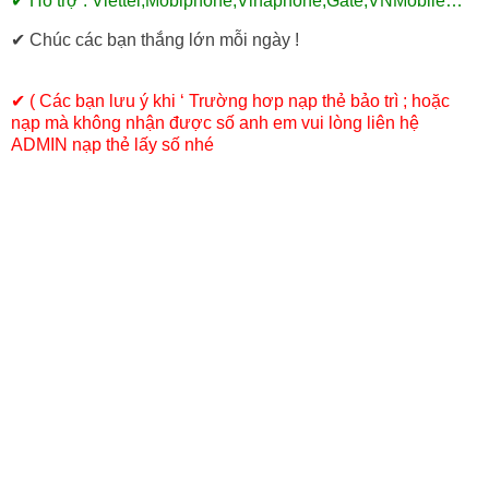
✔ Hỗ trợ : Viettel,Mobiphone,Vinaphone,Gate,VNMobile…
✔ Chúc các bạn thắng lớn mỗi ngày !
✔ ( Các bạn lưu ý khi ‘ Trường hơp nạp thẻ bảo trì ; hoặc
nạp mà không nhận được số anh em vui lòng liên hệ
ADMIN nạp thẻ lấy số nhé