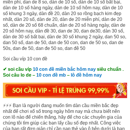
miền phí, dan de 8 so, dàn de 10 số, dàn de 10 số bất bại,
dàn de 10 số hàng ngày, dàn de 10 số hôm nay, dàn de 10
số khung 3 ngày, dàn đề 20, dàn 20 so rồng bạch kim đẹp
nhất, dàn 20 số, dàn de 20, dàn de 20 miễn phí, dàn de 20
số, dàn de 20 số 68 chuẩn, dàn de 20 số hàng ngày, dàn de
20 số hôm nay, dàn đề 30, dan de 30, dan de30, dàn 30 số,
dàn de 30 số bất bại, dàn de 30 số khung 2 ngày, dan 50 so,
dan 50 số, dan de 50, dan de 50 con, dan de 50 so, dan de
50s, dan đe 50, dan đe 50 so, dan đê 50
Soi cầu víp 10 con đề
✔ soi cầu víp
10 con đề miền bắc hôm nay
siêu chuẩn .
Soi câu lo de –
10 con đề mb
–
lô đề hôm nay
⚡️⚡️⚡️ Bạn là người đang muốn tìm dàn cầu miền bắc đẹp
nhất để chơi xổ số trong ngày hôm nay mà chưa biết nên
con lô nào để chiến thắng, hãy để cho các chuyên gia của
chúng tôi tìm giúp các bạn lấy cầu số đẹp nhất. Công việc
của bạn rất đơn giản chỉ cần nạp thẻ vào ô bên dưới là bạn