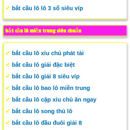
✔
bắt cầu lô lô 3 số siêu víp
bắt cầu lô miền trung siêu chuẩn
✔
bắt cầu lô xỉu chủ phát tài
✔
bắt cầu lô giải đặc biệt
✔
bắt cầu lô giải 8 siêu víp
✔
bắt cầu lô bao lô miền trung
✔
bắt cầu lô cặp xỉu chủ ăn ngay
✔
bắt cầu lô song thủ lô
✔
bắt cầu lô đầu đuôi giải 8