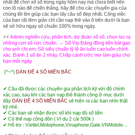
nhất để chơi xổ số trong ngày hôm nay mà chưa biết nên
con lô nào để chiến thắng, hãy để cho các chuyên gia của
chúng tôi tìm giúp các bạn lấy cầu số đẹp nhất. Công việc
của bạn rất đơn giản chỉ cần nạp thẻ vào ô bên dưới là bạn
sẽ sở hữu ngay số chuẩn 100% trong ngày.
⚡️⚡️
Admin nghiên cứu, phân tích, dự đoán xổ số, chọn lọc ra
những con số cực chuẩn. → Số Vip Đáng đồng tiền bát gạo
cho anh chị em. Số siêu chuẩn tỷ lệ ăn luôn cao luôn chính
xác. Đánh 1 số ăn 2 nháy. Chắp cánh ước mơ làm giàu cho
bạn mỗi ngày
(^~^)
DÀN ĐỀ 4 SỐ MIỀN BẮC
✔ Cầu đã được các chuyên gia phân tích kỹ với độ chính
xác cao, sau khi các bạn nạp thẻ thành công ở mục dưới
đây
DÀN ĐỀ 4 SỐ MIỀN BẮC
sẽ hiện ra các bạn nhìn thật
kỹ nhé.
✔ Các bạn sẽ nhận được số khi nạp đủ số tiền
✔ Có thể nạp cộng dồn ( Ví dụ 2 cái 500k )
✔ Hỗ trợ : Viettel,Mobiphone,Vinaphone,Gate,VNMobile…