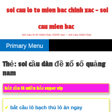
Skip
to
soi cau lo to mien bac chinh xac – soi
content
cau mien bac
soi cau lo to mien bac chinh xac – soi cau mien bac
Primary Menu
Thẻ:
soi cầu dàn đề xổ số quảng
nam
bắt cầu lô miền bắc super vip
✔
bắt cầu lô bạch thủ lô ăn ngay