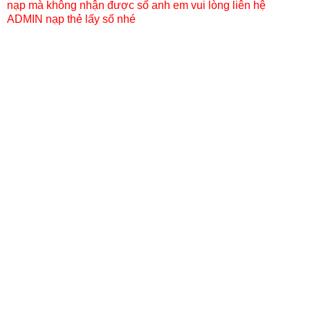
nạp mà không nhận được số anh em vui lòng liên hệ
ADMIN nạp thẻ lấy số nhé