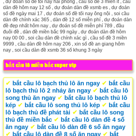
, dự đoán số đề tối nay hải phòng , cầu số đề 3 miền it , cầu
dàn đề hôm nay 12 số , dự đoán dàn đề xsmb es , dự đoán
số đề ngày mai 17 , dự đoán số đề tối nay ông nội , soi cầu
dàn đề chính xác 365 , dàn đề 12 số miễn phí , dự đoán dàn
đề đẹp nhất hôm nay , dự đoán số đề miễn phí 789 , đầu
đuôi đề , dàn đề miền bắc 99 ngày , dự đoán dàn đề hôm
nay 00 00 , soi cầu dàn đề chính xác gì , cầu số đề 3 miền
9999 , cầu dàn đề hôm nay 206 , xin số đề an giang hôm
nay , soi cầu dàn đề xsmb 36 số khung 3 ngày
bắt cầu lô miền bắc super vip
✔
bắt cầu lô bạch thủ lô ăn ngay
✔
bắt cầu
lô bạch thủ lô 2 nháy ăn ngay
✔
bắt cầu lô
song thủ ăn ngay
✔
bắt cầu lô bạch thủ lô
kép
✔
bắt cầu lô song thủ lô kép
✔
bắt cầu
lô bạch thủ đề phát tài
✔
bắt cầu lô song
thủ đề miền bắc
✔
bắt cầu lô dàn đề 4 số
ăn ngay
✔
bắt cầu lô dàn đề 6 số ăn ngay
✔
bắt cầu lô dàn đề 8 số ăn ngay
✔
bắt