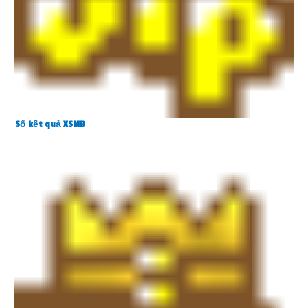
Sổ kết quả XSMB