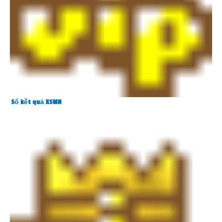
Sổ kết quả XSMN