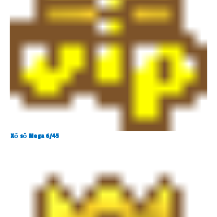
Xổ số Mega 6/45