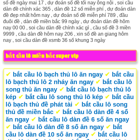
số đề ngày mai 17 , dự đoán số đề tối nay ông nội , soi cầu
dàn đề chính xác 365 , dàn đề 12 số miễn phí , dự đoán dàn
đề đẹp nhất hôm nay , dự đoán số đề miễn phí 789 , đầu
đuôi đề , dàn đề miền bắc 99 ngày , dự đoán dàn đề hôm
nay 00 00 , soi cầu dàn đề chính xác gì , cầu số đề 3 miền
9999 , cầu dàn đề hôm nay 206 , xin số đề an giang hôm
nay , soi cầu dàn đề xsmb 36 số khung 3 ngày
bắt cầu lô miền bắc super vip
✔
bắt cầu lô bạch thủ lô ăn ngay
✔
bắt cầu
lô bạch thủ lô 2 nháy ăn ngay
✔
bắt cầu lô
song thủ ăn ngay
✔
bắt cầu lô bạch thủ lô
kép
✔
bắt cầu lô song thủ lô kép
✔
bắt cầu
lô bạch thủ đề phát tài
✔
bắt cầu lô song
thủ đề miền bắc
✔
bắt cầu lô dàn đề 4 số
ăn ngay
✔
bắt cầu lô dàn đề 6 số ăn ngay
✔
bắt cầu lô dàn đề 8 số ăn ngay
✔
bắt
cầu lô dàn đề 10 số ăn ngay
✔
bắt cầu lô