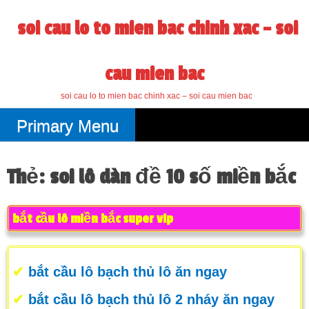
Skip
to
soi cau lo to mien bac chinh xac – soi
content
cau mien bac
soi cau lo to mien bac chinh xac – soi cau mien bac
Primary Menu
Thẻ:
soi lô dàn đề 10 số miền bắc
bắt cầu lô miền bắc super vip
✔
bắt cầu lô bạch thủ lô ăn ngay
✔
bắt cầu lô bạch thủ lô 2 nháy ăn ngay