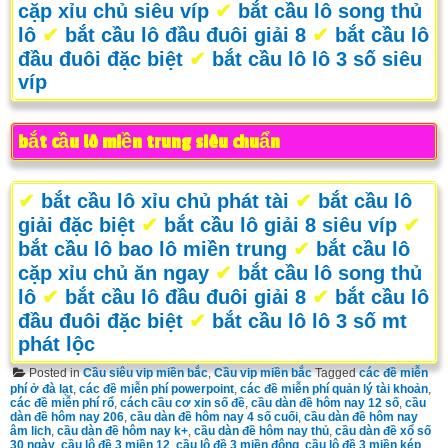
cặp xỉu chủ siêu víp
✔
bắt cầu lô song thủ
lô
✔
bắt cầu lô đầu đuôi giải 8
✔
bắt cầu lô
đầu đuôi đặc biệt
✔
bắt cầu lô lô 3 số siêu
víp
bắt cầu lô miền trung siêu chuẩn
✔
bắt cầu lô xỉu chủ phát tài
✔
bắt cầu lô
giải đặc biệt
✔
bắt cầu lô giải 8 siêu víp
✔
bắt cầu lô bao lô miền trung
✔
bắt cầu lô
cặp xỉu chủ ăn ngay
✔
bắt cầu lô song thủ
lô
✔
bắt cầu lô đầu đuôi giải 8
✔
bắt cầu lô
đầu đuôi đặc biệt
✔
bắt cầu lô lô 3 số mt
phát lộc
Posted in
Cầu siêu vip miền bắc
,
Cầu vip miền bắc
Tagged
các đề miễn
phí ở đà lạt
,
các đề miễn phí powerpoint
,
các đề miễn phí quản lý tài khoản
,
các đề miễn phí rổ
,
cách cầu cơ xin số đề
,
cầu dàn đề hôm nay 12 số
,
cầu
dàn đề hôm nay 206
,
cầu dàn đề hôm nay 4 số cuối
,
cầu dàn đề hôm nay
âm lich
,
cầu dàn đề hôm nay k+
,
cầu dàn đề hôm nay thủ
,
cầu dàn đề xổ số
30 ngày
,
cầu lô đề 3 miền 12
,
cầu lô đề 3 miền đông
,
cầu lô đề 3 miền kép
,