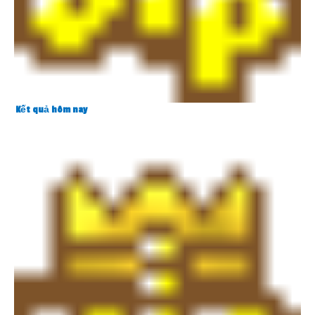
Kết quả hôm nay