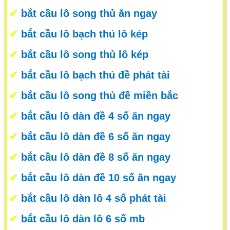
✔
bắt cầu lô song thủ ăn ngay
✔
bắt cầu lô bạch thủ lô kép
✔
bắt cầu lô song thủ lô kép
✔
bắt cầu lô bạch thủ đề phát tài
✔
bắt cầu lô song thủ đề miền bắc
✔
bắt cầu lô dàn đề 4 số ăn ngay
✔
bắt cầu lô dàn đề 6 số ăn ngay
✔
bắt cầu lô dàn đề 8 số ăn ngay
✔
bắt cầu lô dàn đề 10 số ăn ngay
✔
bắt cầu lô dàn lô 4 số phát tài
✔
bắt cầu lô dàn lô 6 số mb