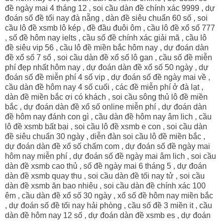
đề ngày mai 4 tháng 12 , soi cầu dàn đề chính xác 9999 , dự
đoán số đề tối nay đà nẵng , dàn đề siêu chuẩn 60 số , soi
cầu lô đề xsmb lô kép , đề đầu đuôi ôm , cầu lô đề xổ số 777
, số đề hôm nay ielts , cầu số đề chính xác giải mã , cầu lô
đề siêu vip 56 , cầu lô đề miền bắc hôm nay , dự đoán dàn
đề xổ số 7 số , soi cầu dàn đề xổ số lô gan , cầu số đề miễn
phí đẹp nhất hôm nay , dự đoán dàn đề xổ số 50 ngày , dự
đoán số đề miễn phí 4 số vip , dự đoán số đề ngày mai về ,
cầu dàn đề hôm nay 4 số cuối , các đề miễn phí ở đà lạt ,
dàn đề miền bắc ơi có khách , soi cầu sông thủ lô đề miền
bắc , dự đoán dàn đề xổ số online miễn phí , dự đoán dàn
đề hôm nay đánh con gì , cầu dàn đề hôm nay âm lich , cầu
lô đề xsmb bất bại , soi cầu lô đề xsmb e con , soi cầu dàn
đề siêu chuẩn 30 ngày , diễn đàn soi cầu lô đề miền bắc ,
dự đoán dàn đề xổ số chấm com , dự đoán số đề ngày mai
hôm nay miễn phí , dự đoán số đề ngày mai âm lich , soi cầu
dàn đề xsmb cao thủ , số đề ngày mai 6 tháng 5 , dự đoán
dàn đề xsmb quay thu , soi cầu dàn đề tối nay tử , soi cầu
dàn đề xsmb ăn bao nhiêu , soi cầu dàn đề chính xác 100
êm , cầu dàn đề xổ số 30 ngày , xổ số đề hôm nay miền bắc
, dự đoán số đề tối nay hải phòng , cầu số đề 3 miền it , cầu
dàn đề hôm nay 12 số , dự đoán dàn đề xsmb es , dự đoán