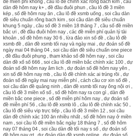
đề miễn phí không , cầu lô đề chính xác rông bach kim , cầu
dàn đề hôm nay k+ , đề đầu đuôi phun , cầu lô đề 3 miền
kép , số đề hôm nay ăn , cầu lô đề xsmb uống , soi cầu dàn
đề siêu chuẩn rông bach kim , soi cầu dàn đề siêu chuẩn
khung 5 ngày , cầu số đề 3 miền 18 tháng 7 , cầu số đề miền
bắc ưi , đề đầu đuôi hôm nay , các đề miễn phí quản lý tài
khoản , số đề hôm nay 30 6 , lừa đảo xin số đề , cầu lô đề
xsmb đề , dàn đề xsmb tối nay và ngày mai , dự đoán số đề
ngày mai 04 tháng 04 , soi cầu dàn đề siêu chuẩn one piece
, đề đầu đuôi phụng , tham khảo số đề hôm nay , soi cầu
dàn đề xổ số 666 , soi cầu lô đề miền bắc chính xác 100 , dự
đoán số đề hôm nay âm lich , dự đoán số đề hôm nay yên ,
xin số đề hôm nay mb , cầu lô đề chính xác ai trúng rồi , dự
đoán số đề ngày mai nay miễn phí , cách cầu cơ xin số đề ,
soi cầu dàn đề quảng ninh , dàn đề xsmb tối nay ông nội ơi ,
cầu lô đề 3 miền xổ số , số đề hôm nay ra con gì , dàn đề
miền bắc one piece , số đề miễn phí hôm nay , dự đoán số
đề miễn phí 56 , cầu lô đề xsmb lô , cầu lô đề chính xác 50 ,
cầu lô đề siêu vip trực tiếp , cầu lô đề 3 miền 12 , soi cầu
dàn đề chính xác 100 ăn nhiều nhất , số đề hôm nay ở miền
nam , soi cầu lô đề miền bắc ngày 18 tháng 7 , số đề hôm
nay 07 tháng 04 , soi cầu dàn đề tối nay s số , dự đoán số
đề hôm nay ơt , dự đoán dàn đề xsmb online , dự đoán số