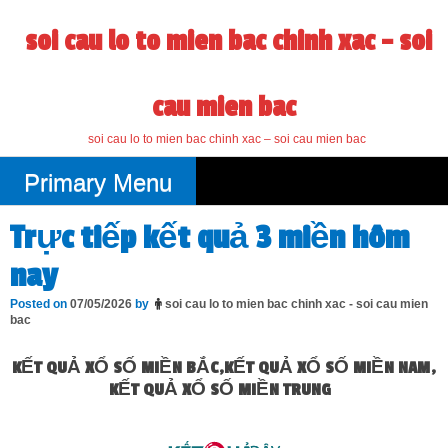
Skip
to
soi cau lo to mien bac chinh xac – soi
content
cau mien bac
soi cau lo to mien bac chinh xac – soi cau mien bac
Primary Menu
Trực tiếp kết quả 3 miền hôm
nay
Posted on
07/05/2026
by
soi cau lo to mien bac chinh xac - soi cau mien
bac
KẾT QUẢ XỔ SỐ MIỀN BẮC,KẾT QUẢ XỔ SỐ MIỀN NAM,
KẾT QUẢ XỔ SỐ MIỀN TRUNG