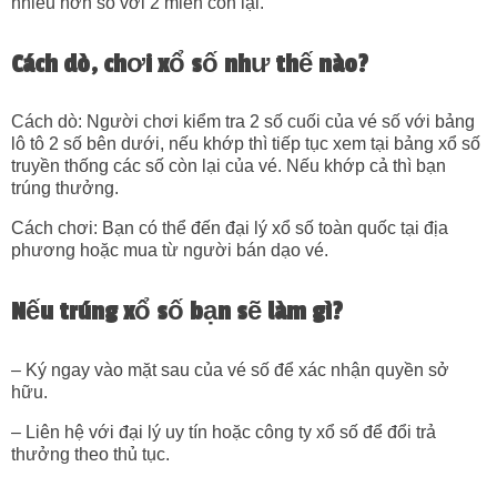
nhiều hơn so với 2 miền còn lại.
Cách dò, chơi xổ số như thế nào?
Cách dò: Người chơi kiểm tra 2 số cuối của vé số với bảng
lô tô 2 số bên dưới, nếu khớp thì tiếp tục xem tại bảng xổ số
truyền thống các số còn lại của vé. Nếu khớp cả thì bạn
trúng thưởng.
Cách chơi: Bạn có thể đến đại lý xổ số toàn quốc tại địa
phương hoặc mua từ người bán dạo vé.
Nếu trúng xổ số bạn sẽ làm gì?
– Ký ngay vào mặt sau của vé số để xác nhận quyền sở
hữu.
– Liên hệ với đại lý uy tín hoặc công ty xổ số để đổi trả
thưởng theo thủ tục.