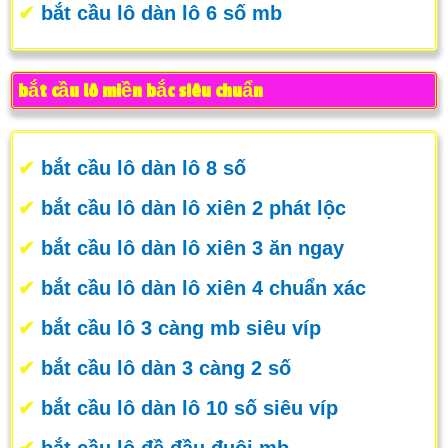
✔
bắt cầu lô dàn lô 6 số mb
bắt cầu lô miền bắc siêu chuẩn
✔
bắt cầu lô dàn lô 8 số
✔
bắt cầu lô dàn lô xiên 2 phát lộc
✔
bắt cầu lô dàn lô xiên 3 ăn ngay
✔
bắt cầu lô dàn lô xiên 4 chuẩn xác
✔
bắt cầu lô 3 càng mb siêu víp
✔
bắt cầu lô dàn 3 càng 2 số
✔
bắt cầu lô dàn lô 10 số siêu víp