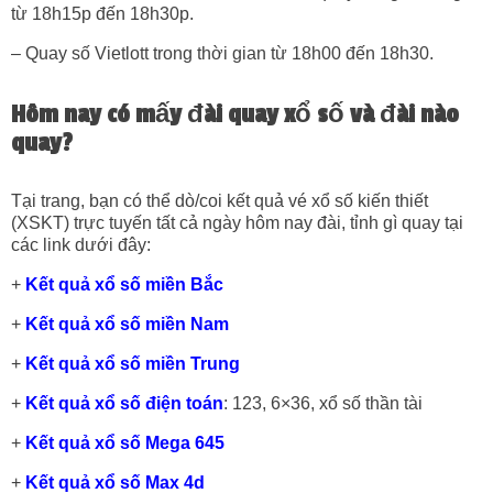
từ 18h15p đến 18h30p.
– Quay số Vietlott trong thời gian từ 18h00 đến 18h30.
Hôm nay có mấy đài quay xổ số và đài nào
quay?
Tại trang, bạn có thể dò/coi kết quả vé xổ số kiến thiết
(XSKT) trực tuyến tất cả ngày hôm nay đài, tỉnh gì quay tại
các link dưới đây:
+
Kết quả xổ số miền Bắc
+
Kết quả xổ số miền Nam
+
Kết quả xổ số miền Trung
+
Kết quả xổ số điện toán
: 123, 6×36, xổ số thần tài
+
Kết quả xổ số Mega 645
+
Kết quả xổ số Max 4d