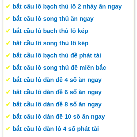
✔
bắt cầu lô bạch thủ lô 2 nháy ăn ngay
✔
bắt cầu lô song thủ ăn ngay
✔
bắt cầu lô bạch thủ lô kép
✔
bắt cầu lô song thủ lô kép
✔
bắt cầu lô bạch thủ đề phát tài
✔
bắt cầu lô song thủ đề miền bắc
✔
bắt cầu lô dàn đề 4 số ăn ngay
✔
bắt cầu lô dàn đề 6 số ăn ngay
✔
bắt cầu lô dàn đề 8 số ăn ngay
✔
bắt cầu lô dàn đề 10 số ăn ngay
✔
bắt cầu lô dàn lô 4 số phát tài