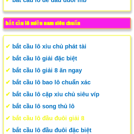
✔
bắt cầu lô đề đầu đuôi mb
bắt cầu lô miền nam siêu chuẩn
✔
bắt cầu lô xỉu chủ phát tài
✔
bắt cầu lô giải đặc biệt
✔
bắt cầu lô giải 8 ăn ngay
✔
bắt cầu lô bao lô chuẩn xác
✔
bắt cầu lô cặp xỉu chủ siêu víp
✔
bắt cầu lô song thủ lô
✔
bắt cầu lô đầu đuôi giải 8
✔
bắt cầu lô đầu đuôi đặc biệt