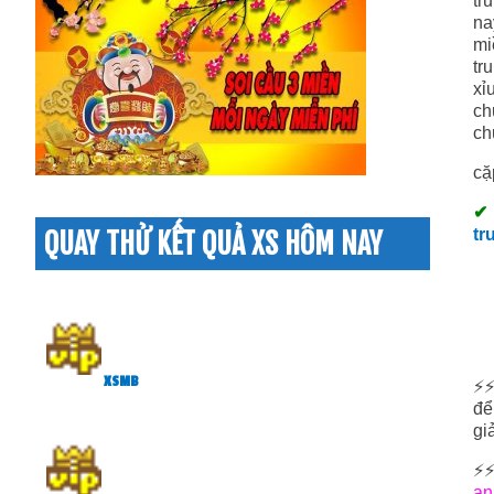
tr
na
mi
tr
xỉ
ch
ch
cặ
tr
QUAY THỬ KẾT QUẢ XS HÔM NAY
XSMB
⚡️
để
gi
⚡️⚡
an