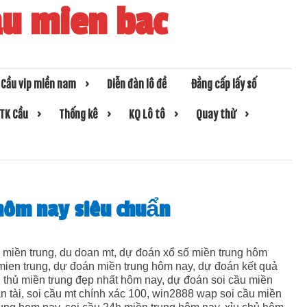
cau mien bac
Cầu vip miền nam
Diễn đàn lô đề
Đẳng cấp lấy số
TK Cầu
Thống kê
KQ Lô tô
Quay thử
 hôm nay siêu chuẩn
n miền trung, du doan mt, dự đoán xổ số miền trung hôm
 mien trung, dự đoán miền trung hôm nay, dự đoán kết quả
ch thủ miền trung đẹp nhất hôm nay, dự đoán soi cầu miền
ần tài, soi cầu mt chính xác 100, win2888 wap soi cầu miền