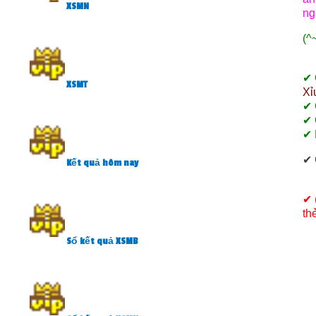
XSMN
ng
(^
✔ 
XSMT
Xỉ
✔ 
✔ 
✔ 
✔ 
Kết quả hôm nay
✔ 
th
Sổ kết quả XSMB