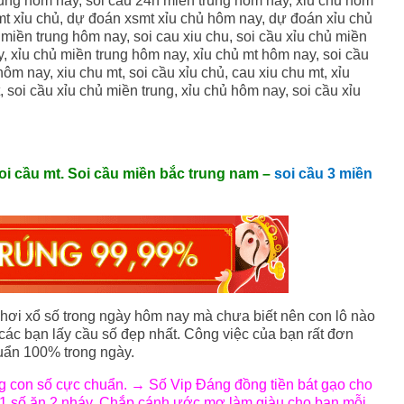
trung hom nay, soi cầu 24h miền trung hôm nay, xỉu chủ hôm
mt xỉu chủ, dự đoán xsmt xỉu chủ hôm nay, dự đoán xỉu chủ
miền trung hôm nay, soi cau xiu chu, soi cầu xỉu chủ miền
, xỉu chủ miền trung hôm nay, xỉu chủ mt hôm nay, soi cầu
ôm nay, xiu chu mt, soi cầu xỉu chủ, cau xiu chu mt, xỉu
, soi cầu xỉu chủ miền trung, xỉu chủ hôm nay, soi cầu xỉu
i cầu mt. Soi cầu miền bắc trung nam –
soi cầu 3 miền
chơi xổ số trong ngày hôm nay mà chưa biết nên con lô nào
 các bạn lấy cầu số đẹp nhất. Công việc của bạn rất đơn
huẩn 100% trong ngày.
ng con số cực chuẩn. → Số Vip Đáng đồng tiền bát gạo cho
h 1 số ăn 2 nháy. Chắp cánh ước mơ làm giàu cho bạn mỗi