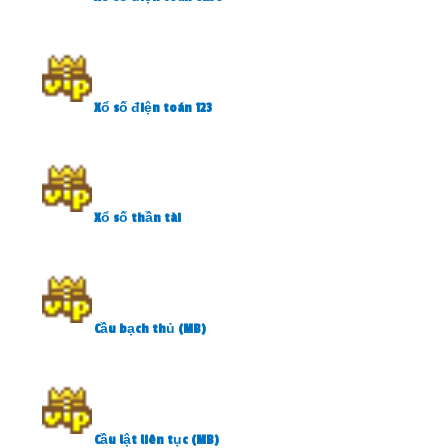
Xổ số điện toán 123
Xổ số thần tài
Cầu bạch thủ (MB)
Cầu lật liên tục (MB)