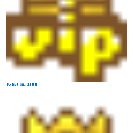
Sổ kết quả XSMN