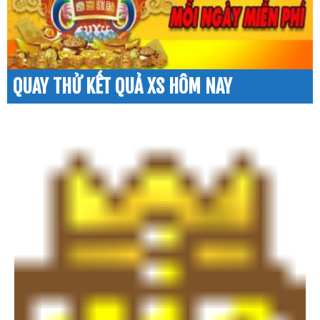
QUAY THỬ KẾT QUẢ XS HÔM NAY