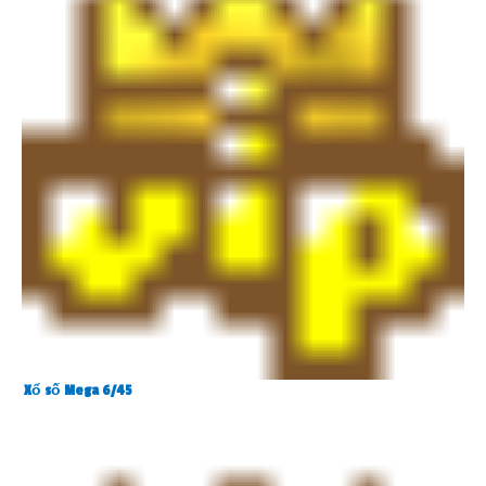
Xổ số Mega 6/45