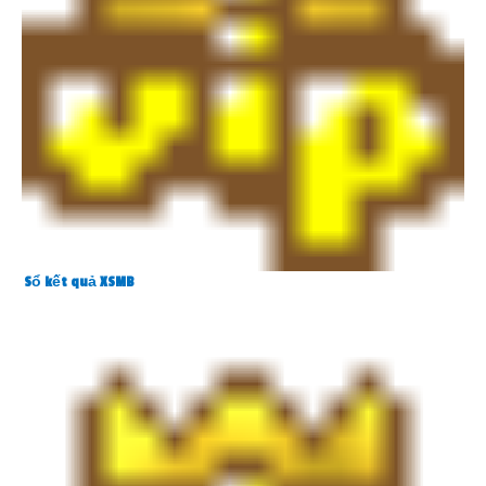
Sổ kết quả XSMB