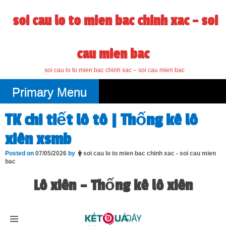
Skip
to
soi cau lo to mien bac chinh xac – soi
content
cau mien bac
soi cau lo to mien bac chinh xac – soi cau mien bac
Primary Menu
TK chi tiết lô tô | Thống kê lô
xiên xsmb
Posted on
07/05/2026
by
soi cau lo to mien bac chinh xac - soi cau mien
bac
Lô xiên – Thống kê lô xiên