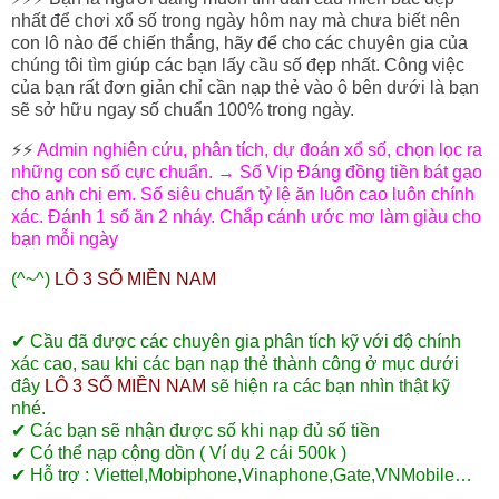
nhất để chơi xổ số trong ngày hôm nay mà chưa biết nên
con lô nào để chiến thắng, hãy để cho các chuyên gia của
chúng tôi tìm giúp các bạn lấy cầu số đẹp nhất. Công việc
của bạn rất đơn giản chỉ cần nạp thẻ vào ô bên dưới là bạn
sẽ sở hữu ngay số chuẩn 100% trong ngày.
⚡️⚡️
Admin nghiên cứu, phân tích, dự đoán xổ số, chọn lọc ra
những con số cực chuẩn. → Số Vip Đáng đồng tiền bát gạo
cho anh chị em. Số siêu chuẩn tỷ lệ ăn luôn cao luôn chính
xác. Đánh 1 số ăn 2 nháy. Chắp cánh ước mơ làm giàu cho
bạn mỗi ngày
(^~^)
LÔ 3 SỐ MIỀN NAM
✔ Cầu đã được các chuyên gia phân tích kỹ với độ chính
xác cao, sau khi các bạn nạp thẻ thành công ở mục dưới
đây
LÔ 3 SỐ MIỀN NAM
sẽ hiện ra các bạn nhìn thật kỹ
nhé.
✔ Các bạn sẽ nhận được số khi nạp đủ số tiền
✔ Có thể nạp cộng dồn ( Ví dụ 2 cái 500k )
✔ Hỗ trợ : Viettel,Mobiphone,Vinaphone,Gate,VNMobile…