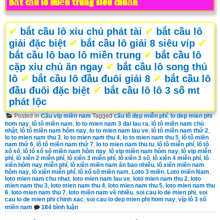
bắt cầu lô miền trung siêu chuẩn
✔
bắt cầu lô xỉu chủ phát tài
✔
bắt cầu lô
giải đặc biệt
✔
bắt cầu lô giải 8 siêu víp
✔
bắt cầu lô bao lô miền trung
✔
bắt cầu lô
cặp xỉu chủ ăn ngay
✔
bắt cầu lô song thủ
lô
✔
bắt cầu lô đầu đuôi giải 8
✔
bắt cầu lô
đầu đuôi đặc biệt
✔
bắt cầu lô lô 3 số mt
phát lộc
Posted in
Cầu vip miền nam
Tagged
cầu lô đẹp miễn phí
,
lo dep mien phi
hom nay
,
lô tô miền nam
,
lo to mien nam 3 đai lau ra
,
lô tô miền nam chủ
nhật
,
lô tô miền nam hôm nay
,
lo to mien nam lau ve
,
lô tô miền nam thứ 2
,
lo to mien nam thu 3
,
lo to mien nam thu 4
,
lo to mien nam thu 5
,
lô tô miền
nam thứ 6
,
lô tô miền nam thứ 7
,
lo to mien nam thu tu
,
lô tô miễn phí
,
lô tô
xổ số
,
lô tô xổ số miền nam hôm nay
,
lô vip miền nam hôm nay
,
lô vip miễn
phí
,
lô xiên 2 miễn phí
,
lô xiên 3 miễn phí
,
lô xiên 3 số
,
lô xiên 4 miễn phí
,
lô
xiên hôm nay miễn phí
,
lô xiên miền nam ăn bao nhiêu
,
lô xiên miền nam
hôm nay
,
lô xiên miễn phí
,
lô xổ số miền nam
,
Loto 3 miền
,
Loto miền Nam
,
loto mien nam chu nhat
,
loto mien nam lau ve
,
loto mien nam thu 2
,
loto
mien nam thu 3
,
loto mien nam thu 4
,
loto mien nam thu 5
,
loto mien nam thu
6
,
loto mien nam thu 7
,
loto miền nam về nhiều
,
soi cau lo de mien phi
,
soi
cau lo de mien phi chinh xac
,
soi cau lo dep mien phi hom nay
,
víp lô 3 số
ở
miền nam
184 bình luận
soi
cầu