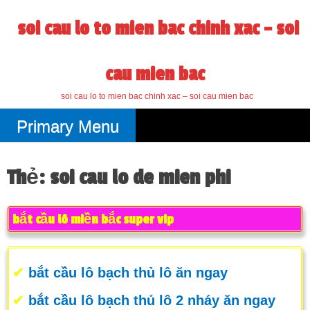
Skip
to
soi cau lo to mien bac chinh xac – soi
content
cau mien bac
soi cau lo to mien bac chinh xac – soi cau mien bac
Primary Menu
Thẻ:
soi cau lo de mien phi
bắt cầu lô miền bắc super vip
✔
bắt cầu lô bạch thủ lô ăn ngay
✔
bắt cầu lô bạch thủ lô 2 nháy ăn ngay