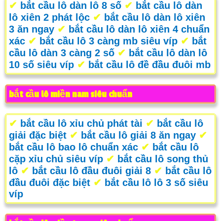
✔
bắt cầu lô dàn lô 8 số
✔
bắt cầu lô dàn
lô xiên 2 phát lộc
✔
bắt cầu lô dàn lô xiên
3 ăn ngay
✔
bắt cầu lô dàn lô xiên 4 chuẩn
xác
✔
bắt cầu lô 3 càng mb siêu víp
✔
bắt
cầu lô dàn 3 càng 2 số
✔
bắt cầu lô dàn lô
10 số siêu víp
✔
bắt cầu lô đề đầu đuôi mb
bắt cầu lô miền nam siêu chuẩn
✔
bắt cầu lô xỉu chủ phát tài
✔
bắt cầu lô
giải đặc biệt
✔
bắt cầu lô giải 8 ăn ngay
✔
bắt cầu lô bao lô chuẩn xác
✔
bắt cầu lô
cặp xỉu chủ siêu víp
✔
bắt cầu lô song thủ
lô
✔
bắt cầu lô đầu đuôi giải 8
✔
bắt cầu lô
đầu đuôi đặc biệt
✔
bắt cầu lô lô 3 số siêu
víp