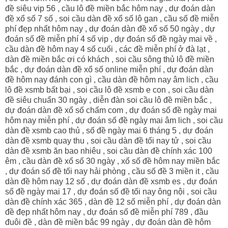
đề siêu vip 56 , cầu lô đề miền bắc hôm nay , dự đoán dàn
đề xổ số 7 số , soi cầu dàn đề xổ số lô gan , cầu số đề miễn
phí đẹp nhất hôm nay , dự đoán dàn đề xổ số 50 ngày , dự
đoán số đề miễn phí 4 số vip , dự đoán số đề ngày mai về ,
cầu dàn đề hôm nay 4 số cuối , các đề miễn phí ở đà lạt ,
dàn đề miền bắc ơi có khách , soi cầu sông thủ lô đề miền
bắc , dự đoán dàn đề xổ số online miễn phí , dự đoán dàn
đề hôm nay đánh con gì , cầu dàn đề hôm nay âm lich , cầu
lô đề xsmb bất bại , soi cầu lô đề xsmb e con , soi cầu dàn
đề siêu chuẩn 30 ngày , diễn đàn soi cầu lô đề miền bắc ,
dự đoán dàn đề xổ số chấm com , dự đoán số đề ngày mai
hôm nay miễn phí , dự đoán số đề ngày mai âm lich , soi cầu
dàn đề xsmb cao thủ , số đề ngày mai 6 tháng 5 , dự đoán
dàn đề xsmb quay thu , soi cầu dàn đề tối nay tử , soi cầu
dàn đề xsmb ăn bao nhiêu , soi cầu dàn đề chính xác 100
êm , cầu dàn đề xổ số 30 ngày , xổ số đề hôm nay miền bắc
, dự đoán số đề tối nay hải phòng , cầu số đề 3 miền it , cầu
dàn đề hôm nay 12 số , dự đoán dàn đề xsmb es , dự đoán
số đề ngày mai 17 , dự đoán số đề tối nay ông nội , soi cầu
dàn đề chính xác 365 , dàn đề 12 số miễn phí , dự đoán dàn
đề đẹp nhất hôm nay , dự đoán số đề miễn phí 789 , đầu
đuôi đề , dàn đề miền bắc 99 ngày , dự đoán dàn đề hôm