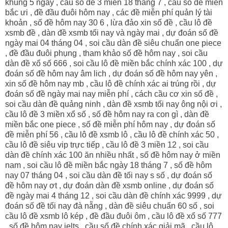
khung 5 ngày , cầu số đề 3 miền 18 tháng 7 , cầu số đề miền
bắc ưi , đề đầu đuôi hôm nay , các đề miễn phí quản lý tài
khoản , số đề hôm nay 30 6 , lừa đảo xin số đề , cầu lô đề
xsmb đề , dàn đề xsmb tối nay và ngày mai , dự đoán số đề
ngày mai 04 tháng 04 , soi cầu dàn đề siêu chuẩn one piece
, đề đầu đuôi phụng , tham khảo số đề hôm nay , soi cầu
dàn đề xổ số 666 , soi cầu lô đề miền bắc chính xác 100 , dự
đoán số đề hôm nay âm lich , dự đoán số đề hôm nay yên ,
xin số đề hôm nay mb , cầu lô đề chính xác ai trúng rồi , dự
đoán số đề ngày mai nay miễn phí , cách cầu cơ xin số đề ,
soi cầu dàn đề quảng ninh , dàn đề xsmb tối nay ông nội ơi ,
cầu lô đề 3 miền xổ số , số đề hôm nay ra con gì , dàn đề
miền bắc one piece , số đề miễn phí hôm nay , dự đoán số
đề miễn phí 56 , cầu lô đề xsmb lô , cầu lô đề chính xác 50 ,
cầu lô đề siêu vip trực tiếp , cầu lô đề 3 miền 12 , soi cầu
dàn đề chính xác 100 ăn nhiều nhất , số đề hôm nay ở miền
nam , soi cầu lô đề miền bắc ngày 18 tháng 7 , số đề hôm
nay 07 tháng 04 , soi cầu dàn đề tối nay s số , dự đoán số
đề hôm nay ơt , dự đoán dàn đề xsmb online , dự đoán số
đề ngày mai 4 tháng 12 , soi cầu dàn đề chính xác 9999 , dự
đoán số đề tối nay đà nẵng , dàn đề siêu chuẩn 60 số , soi
cầu lô đề xsmb lô kép , đề đầu đuôi ôm , cầu lô đề xổ số 777
, số đề hôm nay ielts , cầu số đề chính xác giải mã , cầu lô