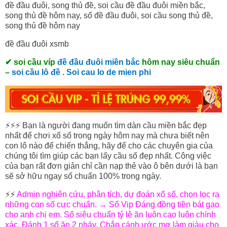
đề đầu đuôi, song thủ đề, soi cầu đề đầu đuôi miền bắc,
song thủ đề hôm nay, số đề đầu đuôi, soi cầu song thủ đề,
song thủ đề hôm nay
đề đầu đuôi xsmb
✔ soi cầu víp
đề đầu đuôi miền bắc
hôm nay siêu chuẩn
–
soi cầu lô đề
.
Soi cau lo de mien phi
⚡️⚡️⚡️ Bạn là người đang muốn tìm dàn cầu miền bắc đẹp
nhất để chơi xổ số trong ngày hôm nay mà chưa biết nên
con lô nào để chiến thắng, hãy để cho các chuyên gia của
chúng tôi tìm giúp các bạn lấy cầu số đẹp nhất. Công việc
của bạn rất đơn giản chỉ cần nạp thẻ vào ô bên dưới là bạn
sẽ sở hữu ngay số chuẩn 100% trong ngày.
⚡️⚡️
Admin nghiên cứu, phân tích, dự đoán xổ số, chọn lọc ra
những con số cực chuẩn. → Số Vip Đáng đồng tiền bát gạo
cho anh chị em. Số siêu chuẩn tỷ lệ ăn luôn cao luôn chính
xác. Đánh 1 số ăn 2 nháy. Chắp cánh ước mơ làm giàu cho