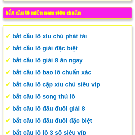
bắt cầu lô miền nam siêu chuẩn
✔
bắt cầu lô xỉu chủ phát tài
✔
bắt cầu lô giải đặc biệt
✔
bắt cầu lô giải 8 ăn ngay
✔
bắt cầu lô bao lô chuẩn xác
✔
bắt cầu lô cặp xỉu chủ siêu víp
✔
bắt cầu lô song thủ lô
✔
bắt cầu lô đầu đuôi giải 8
✔
bắt cầu lô đầu đuôi đặc biệt
✔
bắt cầu lô lô 3 số siêu víp