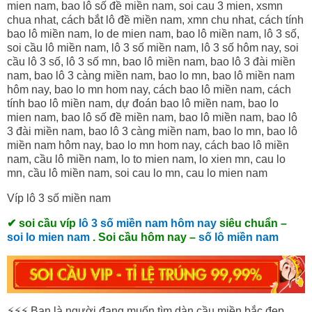
mien nam, bao lô số đề miền nam, soi cau 3 mien, xsmn
chua nhat, cách bắt lô đề miền nam, xmn chu nhat, cách tính
bao lô miền nam, lo de mien nam, bao lô miền nam, lô 3 số,
soi cầu lô miền nam, lô 3 số miền nam, lô 3 số hôm nay, soi
cầu lô 3 số, lô 3 số mn, bao lô miền nam, bao lô 3 đài miền
nam, bao lô 3 càng miền nam, bao lo mn, bao lô miền nam
hôm nay, bao lo mn hom nay, cách bao lô miền nam, cách
tính bao lô miền nam, dự đoán bao lô miền nam, bao lo
mien nam, bao lô số đề miền nam, bao lô miền nam, bao lô
3 đài miền nam, bao lô 3 càng miền nam, bao lo mn, bao lô
miền nam hôm nay, bao lo mn hom nay, cách bao lô miền
nam, cầu lô miền nam, lo to mien nam, lo xien mn, cau lo
mn, cầu lô miền nam, soi cau lo mn, cau lo mien nam
Víp lô 3 số miền nam
✔ soi cầu víp
lô 3 số miền nam hôm nay
siêu chuẩn –
soi lo mien nam
. Soi cầu hôm nay –
số lô miền nam
⚡️⚡️⚡️ Bạn là người đang muốn tìm dàn cầu miền bắc đẹp