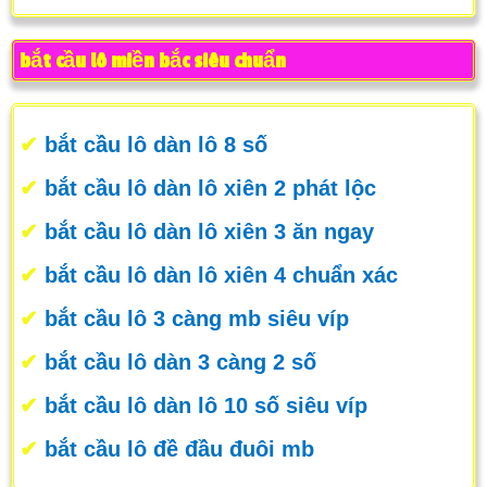
bắt cầu lô miền bắc siêu chuẩn
✔
bắt cầu lô dàn lô 8 số
✔
bắt cầu lô dàn lô xiên 2 phát lộc
✔
bắt cầu lô dàn lô xiên 3 ăn ngay
✔
bắt cầu lô dàn lô xiên 4 chuẩn xác
✔
bắt cầu lô 3 càng mb siêu víp
✔
bắt cầu lô dàn 3 càng 2 số
✔
bắt cầu lô dàn lô 10 số siêu víp
✔
bắt cầu lô đề đầu đuôi mb