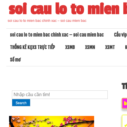
Skip
soi cau lo to mien 
to
content
soi cau lo to mien bac chinh xac – soi cau mien bac
soi cau lo to mien bac chinh xac – soi cau mien bac
Cầu vip
THỐNG KÊ KQXS TRỰC TIẾP
XSMB
XSMN
XSMT
K
Sổ mơ
T
b
Search