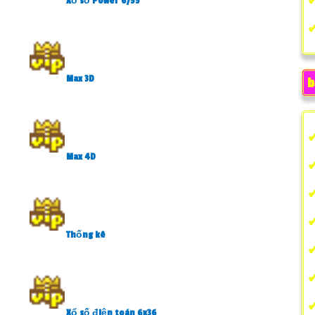
Xổ số Power 6/55
Max 3D
b
Max 4D
Thống kê
Xổ số điện toán 6x36