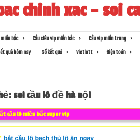
bac chinh xac – soi 
 miền bắc
Cầu siêu vip miền bắc
Cầu vip miền trung
ết quả hôm nay
Sổ kết quả
Vietlott
Điện toán
hẻ:
soi cầu lô đề hà nội
ắt cầu lô miền bắc super vip
✔
bắt cầu lô bạch thủ lô ăn ngay