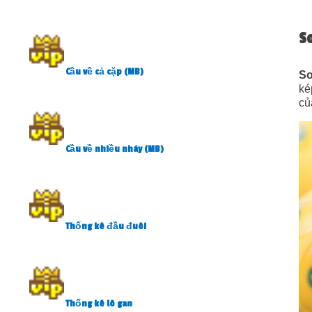
S
Cầu về cả cặp (MB)
So
ké
củ
Cầu về nhiều nháy (MB)
Thống kê đầu đuôi
Thống kê lô gan