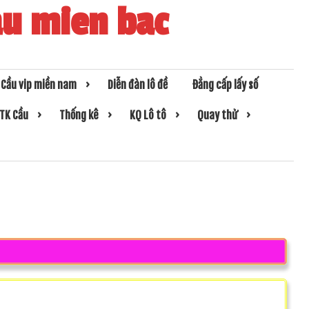
cau mien bac
Cầu vip miền nam
Diễn đàn lô đề
Đẳng cấp lấy số
TK Cầu
Thống kê
KQ Lô tô
Quay thử