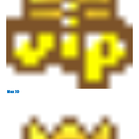
Max 3D