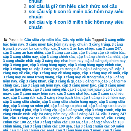
chuẩn
soi cầu là gì? tìm hiểu cách thức soi cầu
soi cầu víp 6 con lô miền bắc hôm nay siêu
chuẩn
soi cầu víp 4 con lô miền bắc hôm nay siêu
chuẩn
Posted in
Cầu siêu vip miền bắc
,
Cầu vip miền bắc
Tagged
3 càng miền
bắc hôm nay
,
3 càng miền bắc hôm nay siêu chuẩn
,
3 càng trúng
,
3 càng
trúng 2 số cuối
,
ba càng đẹp
,
cặp 3 càng 1 ăn bao nhiêu
,
cặp 3 càng 247
,
cặp 3 càng an bao nhiêu
,
cặp 3 càng cao cấp
,
cặp 3 càng cặp số miền bắc
,
cặp 3 càng chiều nay
,
cặp 3 càng chính xác
,
cặp 3 càng chính xác nhất
,
cặp
3 càng chuẩn nhất
,
cặp 3 càng dep nhat hom nay
,
cặp 3 càng đẹp hôm nay
,
cặp 3 càng gan
,
cặp 3 càng hàng ngày
,
cặp 3 càng hàng ngày chính xác
,
cặp 3 càng hay ra
,
cặp 3 càng hay ra trong tuần
,
cặp 3 càng hay về
,
cặp 3
càng hay về cầu
,
cặp 3 càng hay về hàng ngày
,
cặp 3 càng hay về nhất
,
cặp
3 càng hay ve nhat trong thang
,
cặp 3 càng hay về trong tuần
,
cặp 3 càng
hôm nay
,
cặp 3 càng khan
,
cặp 3 càng là gì
,
cặp 3 càng mb
,
cặp 3 càng mb
chính xác
,
cặp 3 càng mb hôm nay
,
cặp 3 càng miền bắc
,
cặp 3 càng miền
bắc ăn bao nhiêu
,
cặp 3 càng miễn phí
,
cặp 3 càng mỗi ngày
,
cặp 3 càng
ngày
,
cặp 3 càng ngày hôm nay
,
cặp 3 càng phát lộc
,
cặp 3 càng ra chiều
nay
,
cặp 3 càng rbk
,
cặp 3 càng rồng bạch kim
,
cặp 3 càng sẽ về hôm nay
,
cặp 3 càng siêu chuẩn
,
cặp 3 càng siêu chuẩn hàng ngày
,
cặp 3 càng siêu
đẹp
,
cặp 3 càng so mien phi
,
cặp 3 càng so phat tai
,
cặp 3 càng so sieu vip
,
cặp 3 càng tỉ phú
,
cặp 3 càng víp
,
cặp 3 càng win
,
cặp 3 càng xsmb
,
cặp ba
càng chuẩn nhất
,
cặp ba càng hôm nay
,
cầu 3 càng 247 24
,
cầu 3 càng 247
âm
,
cầu 3 càng 247 ra
,
cầu 3 càng 247 yên
,
cầu 3 càng 500 số
,
cầu 3 càng
chính xác 100 22
,
cầu 3 càng chính xác 100 an
,
cầu 3 càng chính xác 100
chính hãng
,
cầu 3 càng chính xác 100 usa
,
cầu 3 càng chuẩn xác 50 miễn
phí
,
cầu 3 càng chuẩn xác east
,
cầu 3 càng hôm nay 3 miền
,
cầu 3 càng