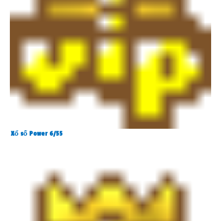
Xổ số Power 6/55