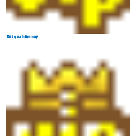
Kết quả hôm nay