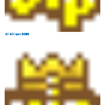
Sổ kết quả XSMB