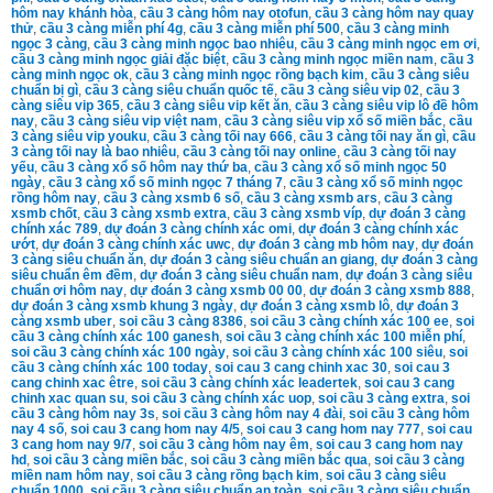
hôm nay khánh hòa
,
cầu 3 càng hôm nay otofun
,
cầu 3 càng hôm nay quay
thử
,
cầu 3 càng miễn phí 4g
,
cầu 3 càng miễn phí 500
,
cầu 3 càng minh
ngọc 3 càng
,
cầu 3 càng minh ngọc bao nhiêu
,
cầu 3 càng minh ngọc em ơi
,
cầu 3 càng minh ngọc giải đặc biệt
,
cầu 3 càng minh ngọc miền nam
,
cầu 3
càng minh ngọc ok
,
cầu 3 càng minh ngọc rồng bạch kim
,
cầu 3 càng siêu
chuẩn bị gì
,
cầu 3 càng siêu chuẩn quốc tế
,
cầu 3 càng siêu vip 02
,
cầu 3
càng siêu vip 365
,
cầu 3 càng siêu vip kết ăn
,
cầu 3 càng siêu vip lô đề hôm
nay
,
cầu 3 càng siêu vip việt nam
,
cầu 3 càng siêu vip xổ số miền bắc
,
cầu
3 càng siêu vip youku
,
cầu 3 càng tối nay 666
,
cầu 3 càng tối nay ăn gì
,
cầu
3 càng tối nay là bao nhiêu
,
cầu 3 càng tối nay online
,
cầu 3 càng tối nay
yếu
,
cầu 3 càng xổ số hôm nay thứ ba
,
cầu 3 càng xổ số minh ngọc 50
ngày
,
cầu 3 càng xổ số minh ngọc 7 tháng 7
,
cầu 3 càng xổ số minh ngọc
rồng hôm nay
,
cầu 3 càng xsmb 6 số
,
cầu 3 càng xsmb ars
,
cầu 3 càng
xsmb chốt
,
cầu 3 càng xsmb extra
,
cầu 3 càng xsmb víp
,
dự đoán 3 càng
chính xác 789
,
dự đoán 3 càng chính xác omi
,
dự đoán 3 càng chính xác
ướt
,
dự đoán 3 càng chính xác uwc
,
dự đoán 3 càng mb hôm nay
,
dự đoán
3 càng siêu chuẩn ăn
,
dự đoán 3 càng siêu chuẩn an giang
,
dự đoán 3 càng
siêu chuẩn êm đềm
,
dự đoán 3 càng siêu chuẩn nam
,
dự đoán 3 càng siêu
chuẩn ơi hôm nay
,
dự đoán 3 càng xsmb 00 00
,
dự đoán 3 càng xsmb 888
,
dự đoán 3 càng xsmb khung 3 ngày
,
dự đoán 3 càng xsmb lô
,
dự đoán 3
càng xsmb uber
,
soi cầu 3 càng 8386
,
soi cầu 3 càng chính xác 100 ee
,
soi
cầu 3 càng chính xác 100 ganesh
,
soi cầu 3 càng chính xác 100 miễn phí
,
soi cầu 3 càng chính xác 100 ngày
,
soi cầu 3 càng chính xác 100 siêu
,
soi
cầu 3 càng chính xác 100 today
,
soi cau 3 cang chinh xac 30
,
soi cau 3
cang chinh xac être
,
soi cầu 3 càng chính xác leadertek
,
soi cau 3 cang
chinh xac quan su
,
soi cầu 3 càng chính xác uop
,
soi cầu 3 càng extra
,
soi
cầu 3 càng hôm nay 3s
,
soi cầu 3 càng hôm nay 4 đài
,
soi cầu 3 càng hôm
nay 4 số
,
soi cau 3 cang hom nay 4/5
,
soi cau 3 cang hom nay 777
,
soi cau
3 cang hom nay 9/7
,
soi cầu 3 càng hôm nay êm
,
soi cau 3 cang hom nay
hd
,
soi cầu 3 càng miền bắc
,
soi cầu 3 càng miền bắc qua
,
soi cầu 3 càng
miền nam hôm nay
,
soi cầu 3 càng rồng bạch kim
,
soi cầu 3 càng siêu
chuẩn 1000
,
soi cầu 3 càng siêu chuẩn an toàn
,
soi cầu 3 càng siêu chuẩn