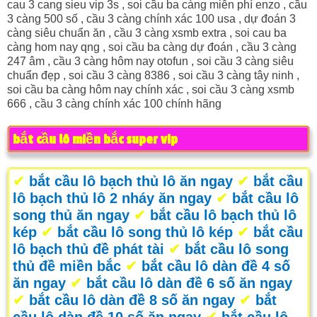
cau 3 cang sieu vip 3s , soi cầu ba càng miễn phí enzo , cầu
3 càng 500 số , cầu 3 càng chính xác 100 usa , dự đoán 3
càng siêu chuẩn ăn , cầu 3 càng xsmb extra , soi cau ba
càng hom nay qng , soi cầu ba càng dự đoán , cầu 3 càng
247 âm , cầu 3 càng hôm nay otofun , soi cầu 3 càng siêu
chuẩn đẹp , soi cầu 3 càng 8386 , soi cầu 3 càng tây ninh ,
soi cầu ba càng hôm nay chính xác , soi cầu 3 càng xsmb
666 , cầu 3 càng chính xác 100 chính hãng
bắt cầu lô miền bắc super vip
✔
bắt cầu lô bạch thủ lô ăn ngay
✔
bắt cầu
lô bạch thủ lô 2 nháy ăn ngay
✔
bắt cầu lô
song thủ ăn ngay
✔
bắt cầu lô bạch thủ lô
kép
✔
bắt cầu lô song thủ lô kép
✔
bắt cầu
lô bạch thủ đề phát tài
✔
bắt cầu lô song
thủ đề miền bắc
✔
bắt cầu lô dàn đề 4 số
ăn ngay
✔
bắt cầu lô dàn đề 6 số ăn ngay
✔
bắt cầu lô dàn đề 8 số ăn ngay
✔
bắt
cầu lô dàn đề 10 số ăn ngay
✔
bắt cầu lô