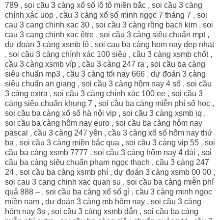
789 , soi cầu 3 càng xổ số lô tô miền bắc , soi cầu 3 càng
chính xác uop , cầu 3 càng xổ số minh ngọc 7 tháng 7 , soi
cau 3 cang chinh xac 30 , soi cầu 3 càng rồng bạch kim , soi
cau 3 cang chinh xac être , soi cầu 3 càng siêu chuẩn mpt ,
dự đoán 3 càng xsmb lô , soi cau ba càng hom nay dep nhat
, soi cầu 3 càng chính xác 100 siêu , cầu 3 càng xsmb chốt ,
cầu 3 càng xsmb víp , cầu 3 càng 247 ra , soi cầu ba càng
siêu chuẩn mp3 , cầu 3 càng tối nay 666 , dự đoán 3 càng
siêu chuẩn an giang , soi cầu 3 càng hôm nay 4 số , soi cầu
3 càng extra , soi cầu 3 càng chính xác 100 ee , soi cầu 3
càng siêu chuẩn khung 7 , soi cầu ba càng miễn phí số học ,
soi cầu ba càng xổ số hà nội vip , soi cầu 3 càng xsmb iq ,
soi cầu ba càng hôm nay euro , soi cầu ba càng hôm nay
pascal , cầu 3 càng 247 yên , cầu 3 càng xổ số hôm nay thứ
ba , soi cầu 3 càng miền bắc qua , soi cầu 3 càng vip 55 , soi
cầu ba càng xsmb 7777 , soi cầu 3 càng hôm nay 4 đài , soi
cầu ba càng siêu chuẩn phạm ngọc thạch , cầu 3 càng 247
24 , soi cầu ba càng xsmb phí , dự đoán 3 càng xsmb 00 00 ,
soi cau 3 cang chinh xac quan su , soi cầu ba càng miễn phí
quả 888 – , soi cầu ba càng xổ số gì , cầu 3 càng minh ngọc
miền nam , dự đoán 3 càng mb hôm nay , soi cầu 3 càng
hôm nay 3s , soi cầu 3 càng xsmb dẫn , soi cầu ba càng