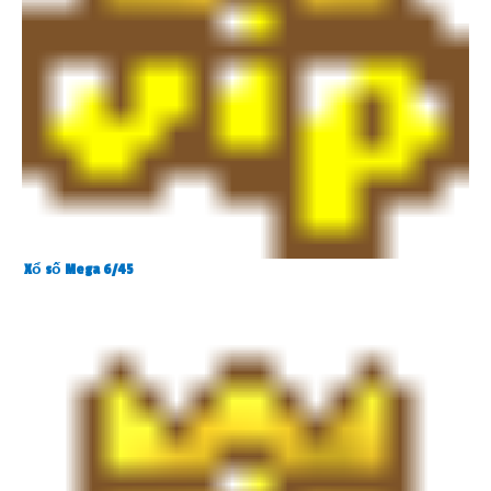
Xổ số Mega 6/45