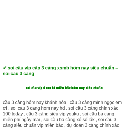
✔
soi cầu víp cặp 3 càng xsmb hôm nay siêu chuẩn –
soi cau 3 cang
soi cầu víp 4 con lô miền bắc hôm nay siêu chuẩn
cầu 3 càng hôm nay khánh hòa , cầu 3 càng minh ngọc em
ơi , soi cau 3 cang hom nay hd , soi cầu 3 càng chính xác
100 today , cầu 3 càng siêu vip youku , soi cầu ba càng
miễn phí ngày mai , soi cầu ba càng xổ số lắk , soi cầu 3
càng siêu chuẩn vip miền bắc , dự đoán 3 càng chính xác