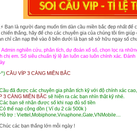
⚡️⚡️ Bạn là người đang muốn tìm dàn cầu miền bắc đẹp nhất để 
 chiến thắng, hãy để cho các chuyên gia của chúng tôi tìm giúp
ản chỉ cần nạp thẻ vào ô bên dưới là bạn sẽ sở hữu ngay số c
️
Admin nghiên cứu, phân tích, dự đoán xổ số, chọn lọc ra nhữ
h chị em. Số siêu chuẩn tỷ lệ ăn luôn cao luôn chính xác. Đán
ày
~^)
CẦU VÍP 3 CÀNG MIỀN BẮC
Cầu đã được các chuyên gia phân tích kỹ với độ chính xác cao
P 3 CÀNG MIỀN BẮC
sẽ hiện ra các bạn nhìn thật kỹ nhé.
Các bạn sẽ nhận được số khi nạp đủ số tiền
Có thể nạp cộng dồn ( Ví dụ 2 cái 500k )
Hỗ trợ : Viettel,Mobiphone,Vinaphone,Gate,VNMobile…
Chúc các bạn thắng lớn mỗi ngày !