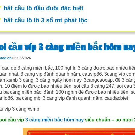
✔
bắt cầu lô đầu đuôi đặc biệt
✔
bắt cầu lô lô 3 số mt phát lộc
oi cầu víp 3 càng miền bắc hôm na
sted on
06/06/2026
i cầu de 3 càng miền bắc, 100 nghìn 3 càng được bao nhiêu tiề
uẩn nhất, 3 cang vip đánh quanh năm, cauvip86, 3cang vip com
án xsmb 3 càng, 3 càng ngày hôm nay, 3cangcaocap, đề 3 càng
ền, 10 điểm lô được bao nhiêu tiền, soi cầu 3 càng 247, soi cau
u ba càng miền bắc, đánh 100 nghìn đề được bao nhiêu tiền, soi 
anlo86, ba càng mb, 3 cang vip đánh quanh năm, caudacbiet
u víp 3 càng xsmb
soi cầu víp
3 càng miền bắc hôm nay
siêu chuẩn – so nuoi 