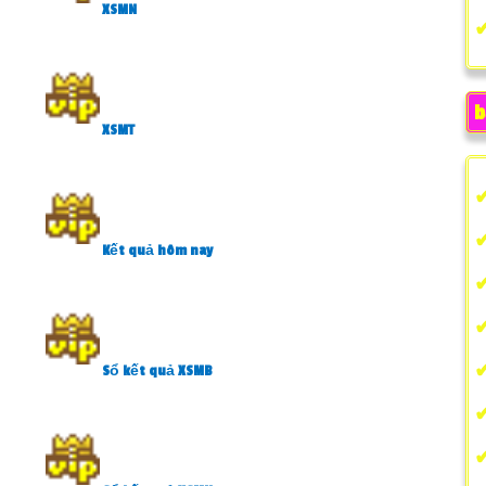
XSMN
b
XSMT
Kết quả hôm nay
Sổ kết quả XSMB