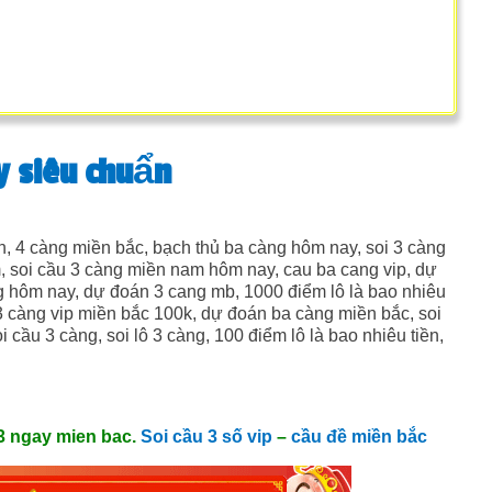
y siêu chuẩn
n, 4 càng miền bắc, bạch thủ ba càng hôm nay, soi 3 càng
, soi cầu 3 càng miền nam hôm nay, cau ba cang vip, dự
 hôm nay, dự đoán 3 cang mb, 1000 điểm lô là bao nhiêu
 3 càng vip miền bắc 100k, dự đoán ba càng miền bắc, soi
cầu 3 càng, soi lô 3 càng, 100 điểm lô là bao nhiêu tiền,
3 ngay mien bac.
Soi cầu 3 số vip
–
cầu đề miền bắc