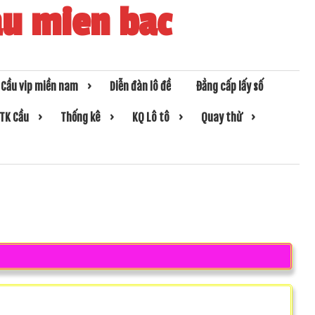
cau mien bac
Cầu vip miền nam
Diễn đàn lô đề
Đẳng cấp lấy số
TK Cầu
Thống kê
KQ Lô tô
Quay thử