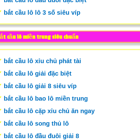
✔
bắt cầu lô lô 3 số siêu víp
ắt cầu lô miền trung siêu chuẩn
✔
bắt cầu lô xỉu chủ phát tài
✔
bắt cầu lô giải đặc biệt
✔
bắt cầu lô giải 8 siêu víp
✔
bắt cầu lô bao lô miền trung
✔
bắt cầu lô cặp xỉu chủ ăn ngay
✔
bắt cầu lô song thủ lô
✔
bắt cầu lô đầu đuôi giải 8