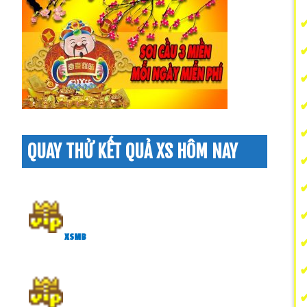
QUAY THỬ KẾT QUẢ XS HÔM NAY
XSMB