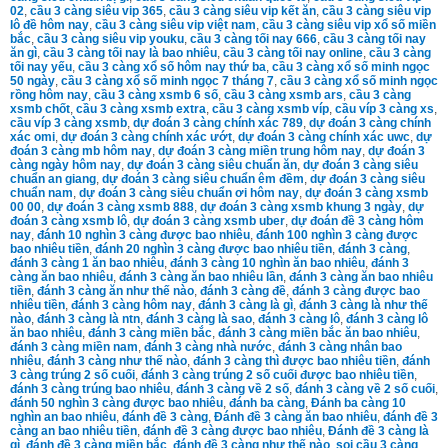
02
,
cầu 3 càng siêu vip 365
,
cầu 3 càng siêu vip kết ăn
,
cầu 3 càng siêu vip
lô đề hôm nay
,
cầu 3 càng siêu vip việt nam
,
cầu 3 càng siêu vip xổ số miền
bắc
,
cầu 3 càng siêu vip youku
,
cầu 3 càng tối nay 666
,
cầu 3 càng tối nay
ăn gì
,
cầu 3 càng tối nay là bao nhiêu
,
cầu 3 càng tối nay online
,
cầu 3 càng
tối nay yếu
,
cầu 3 càng xổ số hôm nay thứ ba
,
cầu 3 càng xổ số minh ngọc
50 ngày
,
cầu 3 càng xổ số minh ngọc 7 tháng 7
,
cầu 3 càng xổ số minh ngọc
rồng hôm nay
,
cầu 3 càng xsmb 6 số
,
cầu 3 càng xsmb ars
,
cầu 3 càng
xsmb chốt
,
cầu 3 càng xsmb extra
,
cầu 3 càng xsmb víp
,
cầu víp 3 càng xs
,
cầu víp 3 càng xsmb
,
dự đoán 3 càng chính xác 789
,
dự đoán 3 càng chính
xác omi
,
dự đoán 3 càng chính xác ướt
,
dự đoán 3 càng chính xác uwc
,
dự
đoán 3 càng mb hôm nay
,
dự đoán 3 càng miền trung hôm nay
,
dự đoán 3
càng ngày hôm nay
,
dự đoán 3 càng siêu chuẩn ăn
,
dự đoán 3 càng siêu
chuẩn an giang
,
dự đoán 3 càng siêu chuẩn êm đềm
,
dự đoán 3 càng siêu
chuẩn nam
,
dự đoán 3 càng siêu chuẩn ơi hôm nay
,
dự đoán 3 càng xsmb
00 00
,
dự đoán 3 càng xsmb 888
,
dự đoán 3 càng xsmb khung 3 ngày
,
dự
đoán 3 càng xsmb lô
,
dự đoán 3 càng xsmb uber
,
dự đoán đề 3 càng hôm
nay
,
đánh 10 nghìn 3 càng được bao nhiêu
,
đánh 100 nghìn 3 càng được
bao nhiêu tiền
,
đánh 20 nghìn 3 càng được bao nhiêu tiền
,
đánh 3 càng
,
đánh 3 càng 1 ăn bao nhiêu
,
đánh 3 càng 10 nghìn ăn bao nhiêu
,
đánh 3
càng ăn bao nhiêu
,
đánh 3 càng ăn bao nhiêu lần
,
đánh 3 càng ăn bao nhiêu
tiền
,
đánh 3 càng ăn như thế nào
,
đánh 3 càng đề
,
đánh 3 càng được bao
nhiêu tiền
,
đánh 3 càng hôm nay
,
đánh 3 càng là gì
,
đánh 3 càng là như thế
nào
,
đánh 3 càng là ntn
,
đánh 3 càng là sao
,
đánh 3 càng lô
,
đánh 3 càng lô
ăn bao nhiêu
,
đánh 3 càng miền bắc
,
đánh 3 càng miền bắc ăn bao nhiêu
,
đánh 3 càng miền nam
,
đánh 3 càng nhà nước
,
đánh 3 càng nhân bao
nhiêu
,
đánh 3 càng như thế nào
,
đánh 3 càng thì được bao nhiêu tiền
,
đánh
3 càng trúng 2 số cuối
,
đánh 3 càng trúng 2 số cuối được bao nhiêu tiền
,
đánh 3 càng trúng bao nhiêu
,
đánh 3 càng về 2 số
,
đánh 3 càng về 2 số cuối
,
đánh 50 nghìn 3 càng được bao nhiêu
,
đánh ba càng
,
Đánh ba càng 10
nghìn an bao nhiêu
,
đánh đề 3 càng
,
Đánh đề 3 càng ăn bao nhiêu
,
đánh đề 3
càng an bao nhiêu tiền
,
đánh đề 3 càng được bao nhiêu
,
Đánh đề 3 càng là
gì
,
đánh đề 3 càng miền bắc
,
đánh đề 3 càng như thế nào
,
soi cầu 3 càng