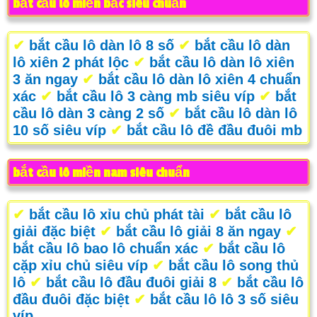
bắt cầu lô miền bắc siêu chuẩn
✔
bắt cầu lô dàn lô 8 số
✔
bắt cầu lô dàn
lô xiên 2 phát lộc
✔
bắt cầu lô dàn lô xiên
3 ăn ngay
✔
bắt cầu lô dàn lô xiên 4 chuẩn
xác
✔
bắt cầu lô 3 càng mb siêu víp
✔
bắt
cầu lô dàn 3 càng 2 số
✔
bắt cầu lô dàn lô
10 số siêu víp
✔
bắt cầu lô đề đầu đuôi mb
bắt cầu lô miền nam siêu chuẩn
✔
bắt cầu lô xỉu chủ phát tài
✔
bắt cầu lô
giải đặc biệt
✔
bắt cầu lô giải 8 ăn ngay
✔
bắt cầu lô bao lô chuẩn xác
✔
bắt cầu lô
cặp xỉu chủ siêu víp
✔
bắt cầu lô song thủ
lô
✔
bắt cầu lô đầu đuôi giải 8
✔
bắt cầu lô
đầu đuôi đặc biệt
✔
bắt cầu lô lô 3 số siêu
víp