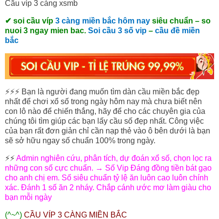
Cầu víp 3 càng xsmb
✔ soi cầu víp
3 càng miền bắc hôm nay
siêu chuẩn – so
nuoi 3 ngay mien bac.
Soi cầu 3 số vip
–
cầu đề miền
bắc
⚡️⚡️⚡️ Bạn là người đang muốn tìm dàn cầu miền bắc đẹp
nhất để chơi xổ số trong ngày hôm nay mà chưa biết nên
con lô nào để chiến thắng, hãy để cho các chuyên gia của
chúng tôi tìm giúp các bạn lấy cầu số đẹp nhất. Công việc
của bạn rất đơn giản chỉ cần nạp thẻ vào ô bên dưới là bạn
sẽ sở hữu ngay số chuẩn 100% trong ngày.
⚡️⚡️
Admin nghiên cứu, phân tích, dự đoán xổ số, chọn lọc ra
những con số cực chuẩn. → Số Vip Đáng đồng tiền bát gạo
cho anh chị em. Số siêu chuẩn tỷ lệ ăn luôn cao luôn chính
xác. Đánh 1 số ăn 2 nháy. Chắp cánh ước mơ làm giàu cho
bạn mỗi ngày
(^~^)
CẦU VÍP 3 CÀNG MIỀN BẮC