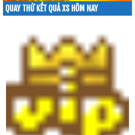
QUAY THỬ KẾT QUẢ XS HÔM NAY