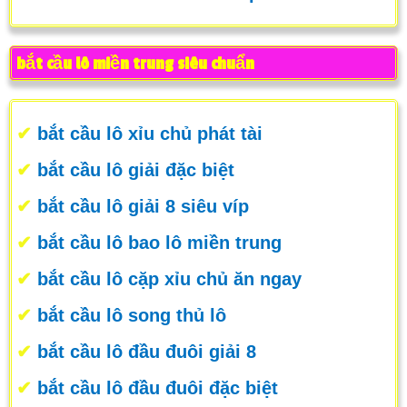
bắt cầu lô miền trung siêu chuẩn
✔
bắt cầu lô xỉu chủ phát tài
✔
bắt cầu lô giải đặc biệt
✔
bắt cầu lô giải 8 siêu víp
✔
bắt cầu lô bao lô miền trung
✔
bắt cầu lô cặp xỉu chủ ăn ngay
✔
bắt cầu lô song thủ lô
✔
bắt cầu lô đầu đuôi giải 8
✔
bắt cầu lô đầu đuôi đặc biệt