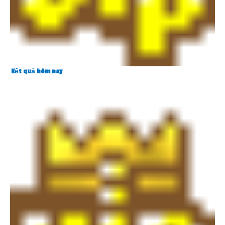
Kết quả hôm nay