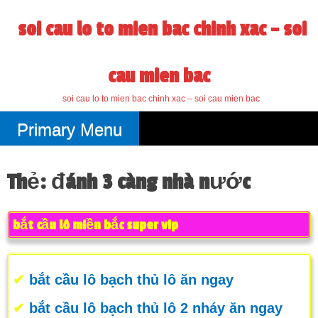
Skip
to
soi cau lo to mien bac chinh xac – soi
content
cau mien bac
soi cau lo to mien bac chinh xac – soi cau mien bac
Primary Menu
Thẻ:
đánh 3 càng nhà nước
bắt cầu lô miền bắc super vip
✔
bắt cầu lô bạch thủ lô ăn ngay
✔
bắt cầu lô bạch thủ lô 2 nháy ăn ngay