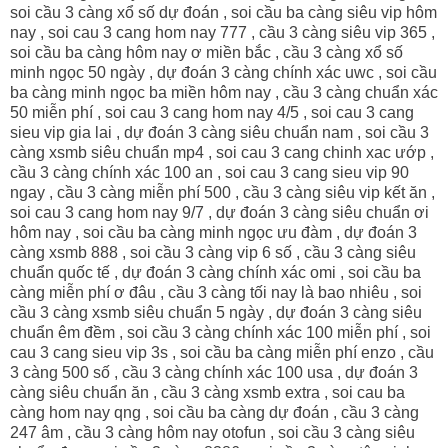
soi cầu 3 càng xổ số dự đoán , soi cầu ba càng siêu vip hôm
nay , soi cau 3 cang hom nay 777 , cầu 3 càng siêu vip 365 ,
soi cầu ba càng hôm nay ơ miền bắc , cầu 3 càng xổ số
minh ngọc 50 ngày , dự đoán 3 càng chính xác uwc , soi cầu
ba càng minh ngọc ba miền hôm nay , cầu 3 càng chuẩn xác
50 miễn phí , soi cau 3 cang hom nay 4/5 , soi cau 3 cang
sieu vip gia lai , dự đoán 3 càng siêu chuẩn nam , soi cầu 3
càng xsmb siêu chuẩn mp4 , soi cau 3 cang chinh xac ướp ,
cầu 3 càng chính xác 100 an , soi cau 3 cang sieu vip 90
ngay , cầu 3 càng miễn phí 500 , cầu 3 càng siêu vip kết ăn ,
soi cau 3 cang hom nay 9/7 , dự đoán 3 càng siêu chuẩn ơi
hôm nay , soi cầu ba càng minh ngọc ưu đàm , dự đoán 3
càng xsmb 888 , soi cầu 3 càng vip 6 số , cầu 3 càng siêu
chuẩn quốc tế , dự đoán 3 càng chính xác omi , soi cầu ba
càng miễn phí ơ đâu , cầu 3 càng tối nay là bao nhiêu , soi
cầu 3 càng xsmb siêu chuẩn 5 ngày , dự đoán 3 càng siêu
chuẩn êm đềm , soi cầu 3 càng chính xác 100 miễn phí , soi
cau 3 cang sieu vip 3s , soi cầu ba càng miễn phí enzo , cầu
3 càng 500 số , cầu 3 càng chính xác 100 usa , dự đoán 3
càng siêu chuẩn ăn , cầu 3 càng xsmb extra , soi cau ba
càng hom nay qng , soi cầu ba càng dự đoán , cầu 3 càng
247 âm , cầu 3 càng hôm nay otofun , soi cầu 3 càng siêu