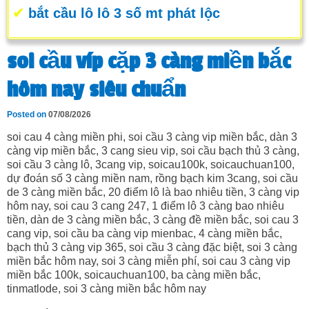
✔
bắt cầu lô lô 3 số mt phát lộc
soi cầu víp cặp 3 càng miền bắc
hôm nay siêu chuẩn
Posted on
07/08/2026
soi cau 4 càng miền phi, soi cầu 3 càng vip miền bắc, dàn 3
càng vip miền bắc, 3 cang sieu vip, soi cầu bạch thủ 3 càng,
soi cầu 3 càng lô, 3cang vip, soicau100k, soicauchuan100,
dự đoán số 3 càng miền nam, rồng bạch kim 3cang, soi cầu
de 3 càng miền bắc, 20 điểm lô là bao nhiêu tiền, 3 càng vip
hôm nay, soi cau 3 cang 247, 1 điểm lô 3 càng bao nhiêu
tiền, dàn de 3 càng miền bắc, 3 càng đề miền bắc, soi cau 3
cang vip, soi cầu ba càng vip mienbac, 4 càng miền bắc,
bạch thủ 3 càng vip 365, soi cầu 3 càng đặc biệt, soi 3 càng
miền bắc hôm nay, soi 3 càng miễn phí, soi cau 3 càng vip
miền bắc 100k, soicauchuan100, ba càng miền bắc,
tinmatlode, soi 3 càng miền bắc hôm nay