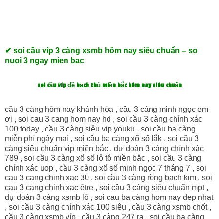
✔ soi cầu víp 3 càng xsmb hôm nay siêu chuẩn – so
nuoi 3 ngay mien bac
soi cầu víp đề bạch thủ miền bắc hôm nay siêu chuẩn
cầu 3 càng hôm nay khánh hòa , cầu 3 càng minh ngọc em
ơi , soi cau 3 cang hom nay hd , soi cầu 3 càng chính xác
100 today , cầu 3 càng siêu vip youku , soi cầu ba càng
miễn phí ngày mai , soi cầu ba càng xổ số lắk , soi cầu 3
càng siêu chuẩn vip miền bắc , dự đoán 3 càng chính xác
789 , soi cầu 3 càng xổ số lô tô miền bắc , soi cầu 3 càng
chính xác uop , cầu 3 càng xổ số minh ngọc 7 tháng 7 , soi
cau 3 cang chinh xac 30 , soi cầu 3 càng rồng bạch kim , soi
cau 3 cang chinh xac être , soi cầu 3 càng siêu chuẩn mpt ,
dự đoán 3 càng xsmb lô , soi cau ba càng hom nay dep nhat
, soi cầu 3 càng chính xác 100 siêu , cầu 3 càng xsmb chốt ,
cầu 3 càng xsmb víp , cầu 3 càng 247 ra , soi cầu ba càng