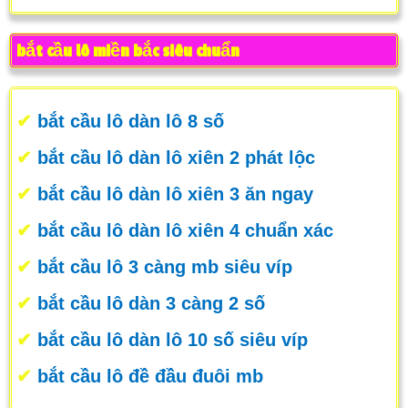
bắt cầu lô miền bắc siêu chuẩn
✔
bắt cầu lô dàn lô 8 số
✔
bắt cầu lô dàn lô xiên 2 phát lộc
✔
bắt cầu lô dàn lô xiên 3 ăn ngay
✔
bắt cầu lô dàn lô xiên 4 chuẩn xác
✔
bắt cầu lô 3 càng mb siêu víp
✔
bắt cầu lô dàn 3 càng 2 số
✔
bắt cầu lô dàn lô 10 số siêu víp
✔
bắt cầu lô đề đầu đuôi mb