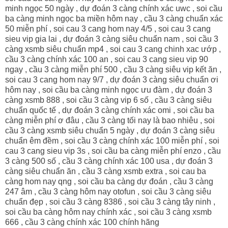
minh ngọc 50 ngày , dự đoán 3 càng chính xác uwc , soi cầu
ba càng minh ngọc ba miền hôm nay , cầu 3 càng chuẩn xác
50 miễn phí , soi cau 3 cang hom nay 4/5 , soi cau 3 cang
sieu vip gia lai , dự đoán 3 càng siêu chuẩn nam , soi cầu 3
càng xsmb siêu chuẩn mp4 , soi cau 3 cang chinh xac ướp ,
cầu 3 càng chính xác 100 an , soi cau 3 cang sieu vip 90
ngay , cầu 3 càng miễn phí 500 , cầu 3 càng siêu vip kết ăn ,
soi cau 3 cang hom nay 9/7 , dự đoán 3 càng siêu chuẩn ơi
hôm nay , soi cầu ba càng minh ngọc ưu đàm , dự đoán 3
càng xsmb 888 , soi cầu 3 càng vip 6 số , cầu 3 càng siêu
chuẩn quốc tế , dự đoán 3 càng chính xác omi , soi cầu ba
càng miễn phí ơ đâu , cầu 3 càng tối nay là bao nhiêu , soi
cầu 3 càng xsmb siêu chuẩn 5 ngày , dự đoán 3 càng siêu
chuẩn êm đềm , soi cầu 3 càng chính xác 100 miễn phí , soi
cau 3 cang sieu vip 3s , soi cầu ba càng miễn phí enzo , cầu
3 càng 500 số , cầu 3 càng chính xác 100 usa , dự đoán 3
càng siêu chuẩn ăn , cầu 3 càng xsmb extra , soi cau ba
càng hom nay qng , soi cầu ba càng dự đoán , cầu 3 càng
247 âm , cầu 3 càng hôm nay otofun , soi cầu 3 càng siêu
chuẩn đẹp , soi cầu 3 càng 8386 , soi cầu 3 càng tây ninh ,
soi cầu ba càng hôm nay chính xác , soi cầu 3 càng xsmb
666 , cầu 3 càng chính xác 100 chính hãng