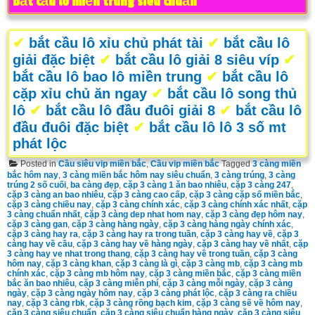
bắt cầu lô miền trung siêu chuẩn
✔
bắt cầu lô xỉu chủ phát tài
✔
bắt cầu lô
giải đặc biệt
✔
bắt cầu lô giải 8 siêu víp
✔
bắt cầu lô bao lô miền trung
✔
bắt cầu lô
cặp xỉu chủ ăn ngay
✔
bắt cầu lô song thủ
lô
✔
bắt cầu lô đầu đuôi giải 8
✔
bắt cầu lô
đầu đuôi đặc biệt
✔
bắt cầu lô lô 3 số mt
phát lộc
Posted in
Cầu siêu vip miền bắc
,
Cầu vip miền bắc
Tagged
3 càng miền
bắc hôm nay
,
3 càng miền bắc hôm nay siêu chuẩn
,
3 càng trúng
,
3 càng
trúng 2 số cuối
,
ba càng đẹp
,
cặp 3 càng 1 ăn bao nhiêu
,
cặp 3 càng 247
,
cặp 3 càng an bao nhiêu
,
cặp 3 càng cao cấp
,
cặp 3 càng cặp số miền bắc
,
cặp 3 càng chiều nay
,
cặp 3 càng chính xác
,
cặp 3 càng chính xác nhất
,
cặp
3 càng chuẩn nhất
,
cặp 3 càng dep nhat hom nay
,
cặp 3 càng đẹp hôm nay
,
cặp 3 càng gan
,
cặp 3 càng hàng ngày
,
cặp 3 càng hàng ngày chính xác
,
cặp 3 càng hay ra
,
cặp 3 càng hay ra trong tuần
,
cặp 3 càng hay về
,
cặp 3
càng hay về cầu
,
cặp 3 càng hay về hàng ngày
,
cặp 3 càng hay về nhất
,
cặp
3 càng hay ve nhat trong thang
,
cặp 3 càng hay về trong tuần
,
cặp 3 càng
hôm nay
,
cặp 3 càng khan
,
cặp 3 càng là gì
,
cặp 3 càng mb
,
cặp 3 càng mb
chính xác
,
cặp 3 càng mb hôm nay
,
cặp 3 càng miền bắc
,
cặp 3 càng miền
bắc ăn bao nhiêu
,
cặp 3 càng miễn phí
,
cặp 3 càng mỗi ngày
,
cặp 3 càng
ngày
,
cặp 3 càng ngày hôm nay
,
cặp 3 càng phát lộc
,
cặp 3 càng ra chiều
nay
,
cặp 3 càng rbk
,
cặp 3 càng rồng bạch kim
,
cặp 3 càng sẽ về hôm nay
,
cặp 3 càng siêu chuẩn
,
cặp 3 càng siêu chuẩn hàng ngày
,
cặp 3 càng siêu