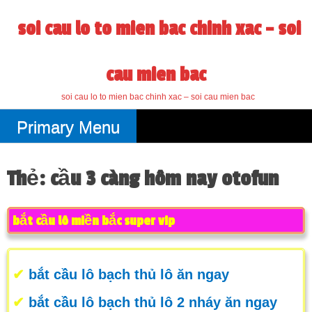
Skip
to
soi cau lo to mien bac chinh xac – soi
content
cau mien bac
soi cau lo to mien bac chinh xac – soi cau mien bac
Primary Menu
Thẻ:
cầu 3 càng hôm nay otofun
bắt cầu lô miền bắc super vip
✔
bắt cầu lô bạch thủ lô ăn ngay
✔
bắt cầu lô bạch thủ lô 2 nháy ăn ngay