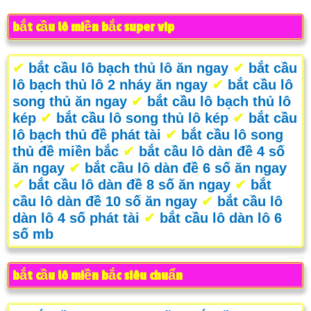
bắt cầu lô miền bắc super vip
✔
bắt cầu lô bạch thủ lô ăn ngay
✔
bắt cầu
lô bạch thủ lô 2 nháy ăn ngay
✔
bắt cầu lô
song thủ ăn ngay
✔
bắt cầu lô bạch thủ lô
kép
✔
bắt cầu lô song thủ lô kép
✔
bắt cầu
lô bạch thủ đề phát tài
✔
bắt cầu lô song
thủ đề miền bắc
✔
bắt cầu lô dàn đề 4 số
ăn ngay
✔
bắt cầu lô dàn đề 6 số ăn ngay
✔
bắt cầu lô dàn đề 8 số ăn ngay
✔
bắt
cầu lô dàn đề 10 số ăn ngay
✔
bắt cầu lô
dàn lô 4 số phát tài
✔
bắt cầu lô dàn lô 6
số mb
bắt cầu lô miền bắc siêu chuẩn