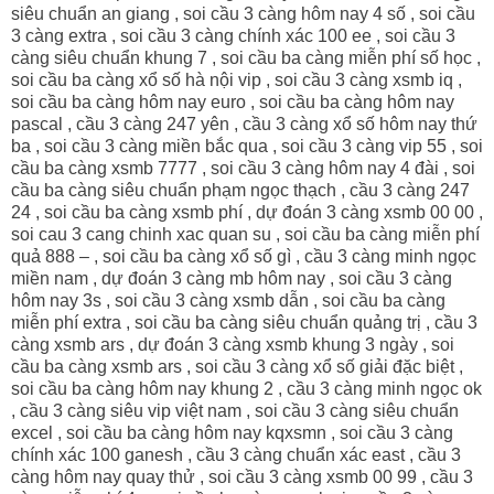
siêu chuẩn an giang , soi cầu 3 càng hôm nay 4 số , soi cầu
3 càng extra , soi cầu 3 càng chính xác 100 ee , soi cầu 3
càng siêu chuẩn khung 7 , soi cầu ba càng miễn phí số học ,
soi cầu ba càng xổ số hà nội vip , soi cầu 3 càng xsmb iq ,
soi cầu ba càng hôm nay euro , soi cầu ba càng hôm nay
pascal , cầu 3 càng 247 yên , cầu 3 càng xổ số hôm nay thứ
ba , soi cầu 3 càng miền bắc qua , soi cầu 3 càng vip 55 , soi
cầu ba càng xsmb 7777 , soi cầu 3 càng hôm nay 4 đài , soi
cầu ba càng siêu chuẩn phạm ngọc thạch , cầu 3 càng 247
24 , soi cầu ba càng xsmb phí , dự đoán 3 càng xsmb 00 00 ,
soi cau 3 cang chinh xac quan su , soi cầu ba càng miễn phí
quả 888 – , soi cầu ba càng xổ số gì , cầu 3 càng minh ngọc
miền nam , dự đoán 3 càng mb hôm nay , soi cầu 3 càng
hôm nay 3s , soi cầu 3 càng xsmb dẫn , soi cầu ba càng
miễn phí extra , soi cầu ba càng siêu chuẩn quảng trị , cầu 3
càng xsmb ars , dự đoán 3 càng xsmb khung 3 ngày , soi
cầu ba càng xsmb ars , soi cầu 3 càng xổ số giải đặc biệt ,
soi cầu ba càng hôm nay khung 2 , cầu 3 càng minh ngọc ok
, cầu 3 càng siêu vip việt nam , soi cầu 3 càng siêu chuẩn
excel , soi cầu ba càng hôm nay kqxsmn , soi cầu 3 càng
chính xác 100 ganesh , cầu 3 càng chuẩn xác east , cầu 3
càng hôm nay quay thử , soi cầu 3 càng xsmb 00 99 , cầu 3