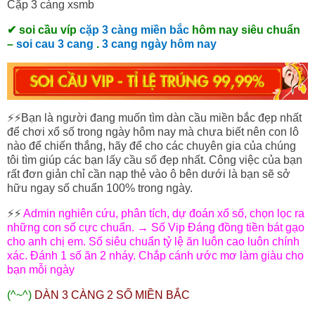
Cặp 3 càng xsmb
✔
soi cầu víp
cặp 3 càng miền bắc
hôm nay siêu chuẩn
–
soi cau 3 cang
.
3 cang ngày hôm nay
⚡️⚡️Bạn là người đang muốn tìm dàn cầu miền bắc đẹp nhất
để chơi xổ số trong ngày hôm nay mà chưa biết nên con lô
nào để chiến thắng, hãy để cho các chuyên gia của chúng
tôi tìm giúp các bạn lấy cầu số đẹp nhất. Công việc của bạn
rất đơn giản chỉ cần nạp thẻ vào ô bên dưới là bạn sẽ sở
hữu ngay số chuẩn 100% trong ngày.
⚡️⚡️
Admin nghiên cứu, phân tích, dự đoán xổ số, chọn lọc ra
những con số cực chuẩn. → Số Vip Đáng đồng tiền bát gạo
cho anh chị em. Số siêu chuẩn tỷ lệ ăn luôn cao luôn chính
xác. Đánh 1 số ăn 2 nháy. Chắp cánh ước mơ làm giàu cho
bạn mỗi ngày
(^~^)
DÀN 3 CÀNG 2 SỐ MIỀN BẮC