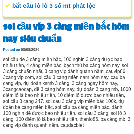
✔
bắt cầu lô lô 3 số mt phát lộc
soi cầu víp 3 càng miền bắc hôm
nay siêu chuẩn
Posted on
08/08/2026
soi cầu de 3 càng miền bắc, 100 nghìn 3 càng được bao
nhiêu tiền, 4 càng miền bắc, bạch thủ ba càng hôm nay, soi
3 càng chuẩn nhất, 3 cang vip đánh quanh năm, cauvip86,
3cang vip com, soi cầu 3 càng miền nam hôm nay, cau ba
cang vip, dự đoán xsmb 3 càng, 3 càng ngày hôm nay,
3cangcaocap, đề 3 càng hôm nay, dự đoán 3 cang mb, 1000
điểm lô là bao nhiêu tiền, 10 điểm lô được bao nhiêu tiền,
soi cầu 3 càng 247, soi cau 3 càng vip miền bắc 100k, dự
đoán ba càng miền bắc, soi cầu ba càng miền bắc, đánh
100 nghìn đề được bao nhiêu tiền, soi cầu 3 càng, soi lô 3
càng, 100 điểm lô là bao nhiêu tiền, thanlo86, ba càng mb, 3
cang vip đánh quanh năm, caudacbiet