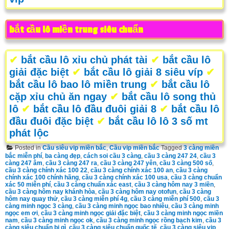
bắt cầu lô miền trung siêu chuẩn
✔
bắt cầu lô xỉu chủ phát tài
✔
bắt cầu lô
giải đặc biệt
✔
bắt cầu lô giải 8 siêu víp
✔
bắt cầu lô bao lô miền trung
✔
bắt cầu lô
cặp xỉu chủ ăn ngay
✔
bắt cầu lô song thủ
lô
✔
bắt cầu lô đầu đuôi giải 8
✔
bắt cầu lô
đầu đuôi đặc biệt
✔
bắt cầu lô lô 3 số mt
phát lộc
Posted in
Cầu siêu vip miền bắc
,
Cầu vip miền bắc
Tagged
3 càng miền
bắc miễn phí
,
ba càng đẹp
,
cách soi cầu 3 càng
,
cầu 3 càng 247 24
,
cầu 3
càng 247 âm
,
cầu 3 càng 247 ra
,
cầu 3 càng 247 yên
,
cầu 3 càng 500 số
,
cầu 3 càng chính xác 100 22
,
cầu 3 càng chính xác 100 an
,
cầu 3 càng
chính xác 100 chính hãng
,
cầu 3 càng chính xác 100 usa
,
cầu 3 càng chuẩn
xác 50 miễn phí
,
cầu 3 càng chuẩn xác east
,
cầu 3 càng hôm nay 3 miền
,
cầu 3 càng hôm nay khánh hòa
,
cầu 3 càng hôm nay otofun
,
cầu 3 càng
hôm nay quay thử
,
cầu 3 càng miễn phí 4g
,
cầu 3 càng miễn phí 500
,
cầu 3
càng minh ngọc 3 càng
,
cầu 3 càng minh ngọc bao nhiêu
,
cầu 3 càng minh
ngọc em ơi
,
cầu 3 càng minh ngọc giải đặc biệt
,
cầu 3 càng minh ngọc miền
nam
,
cầu 3 càng minh ngọc ok
,
cầu 3 càng minh ngọc rồng bạch kim
,
cầu 3
càng siêu chuẩn bị gì
,
cầu 3 càng siêu chuẩn quốc tế
,
cầu 3 càng siêu vip