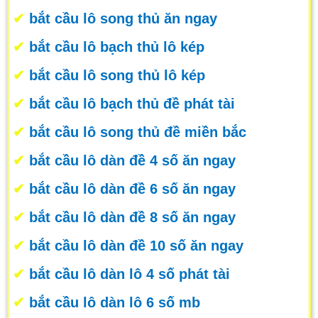
✔
bắt cầu lô song thủ ăn ngay
✔
bắt cầu lô bạch thủ lô kép
✔
bắt cầu lô song thủ lô kép
✔
bắt cầu lô bạch thủ đề phát tài
✔
bắt cầu lô song thủ đề miền bắc
✔
bắt cầu lô dàn đề 4 số ăn ngay
✔
bắt cầu lô dàn đề 6 số ăn ngay
✔
bắt cầu lô dàn đề 8 số ăn ngay
✔
bắt cầu lô dàn đề 10 số ăn ngay
✔
bắt cầu lô dàn lô 4 số phát tài
✔
bắt cầu lô dàn lô 6 số mb