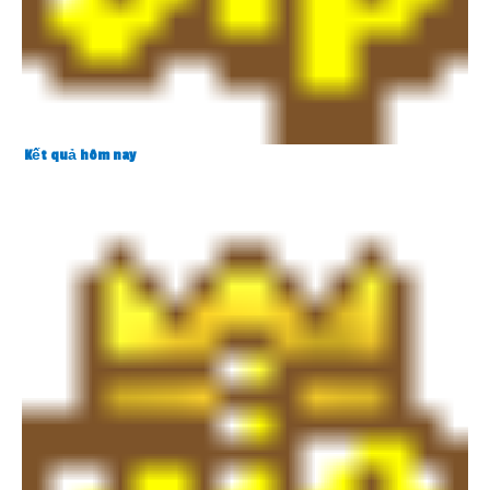
Kết quả hôm nay