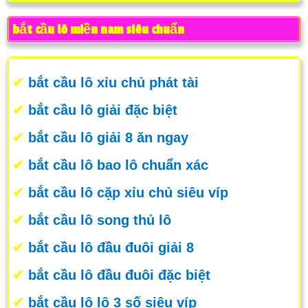
bắt cầu lô miền nam siêu chuẩn
✔
bắt cầu lô xỉu chủ phát tài
✔
bắt cầu lô giải đặc biệt
✔
bắt cầu lô giải 8 ăn ngay
✔
bắt cầu lô bao lô chuẩn xác
✔
bắt cầu lô cặp xỉu chủ siêu víp
✔
bắt cầu lô song thủ lô
✔
bắt cầu lô đầu đuôi giải 8
✔
bắt cầu lô đầu đuôi đặc biệt
✔
bắt cầu lô lô 3 số siêu víp