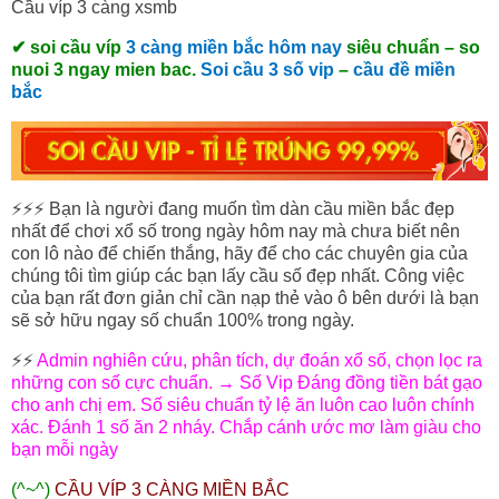
Cầu víp 3 càng xsmb
✔ soi cầu víp
3 càng miền bắc hôm nay
siêu chuẩn – so
nuoi 3 ngay mien bac.
Soi cầu 3 số vip
–
cầu đề miền
bắc
⚡️⚡️⚡️ Bạn là người đang muốn tìm dàn cầu miền bắc đẹp
nhất để chơi xổ số trong ngày hôm nay mà chưa biết nên
con lô nào để chiến thắng, hãy để cho các chuyên gia của
chúng tôi tìm giúp các bạn lấy cầu số đẹp nhất. Công việc
của bạn rất đơn giản chỉ cần nạp thẻ vào ô bên dưới là bạn
sẽ sở hữu ngay số chuẩn 100% trong ngày.
⚡️⚡️
Admin nghiên cứu, phân tích, dự đoán xổ số, chọn lọc ra
những con số cực chuẩn. → Số Vip Đáng đồng tiền bát gạo
cho anh chị em. Số siêu chuẩn tỷ lệ ăn luôn cao luôn chính
xác. Đánh 1 số ăn 2 nháy. Chắp cánh ước mơ làm giàu cho
bạn mỗi ngày
(^~^)
CẦU VÍP 3 CÀNG MIỀN BẮC