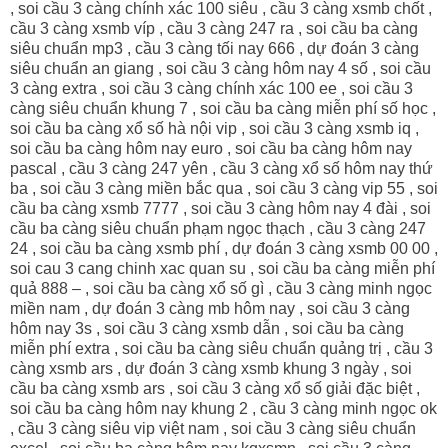
, soi cầu 3 càng chính xác 100 siêu , cầu 3 càng xsmb chốt ,
cầu 3 càng xsmb víp , cầu 3 càng 247 ra , soi cầu ba càng
siêu chuẩn mp3 , cầu 3 càng tối nay 666 , dự đoán 3 càng
siêu chuẩn an giang , soi cầu 3 càng hôm nay 4 số , soi cầu
3 càng extra , soi cầu 3 càng chính xác 100 ee , soi cầu 3
càng siêu chuẩn khung 7 , soi cầu ba càng miễn phí số học ,
soi cầu ba càng xổ số hà nội vip , soi cầu 3 càng xsmb iq ,
soi cầu ba càng hôm nay euro , soi cầu ba càng hôm nay
pascal , cầu 3 càng 247 yên , cầu 3 càng xổ số hôm nay thứ
ba , soi cầu 3 càng miền bắc qua , soi cầu 3 càng vip 55 , soi
cầu ba càng xsmb 7777 , soi cầu 3 càng hôm nay 4 đài , soi
cầu ba càng siêu chuẩn phạm ngọc thạch , cầu 3 càng 247
24 , soi cầu ba càng xsmb phí , dự đoán 3 càng xsmb 00 00 ,
soi cau 3 cang chinh xac quan su , soi cầu ba càng miễn phí
quả 888 – , soi cầu ba càng xổ số gì , cầu 3 càng minh ngọc
miền nam , dự đoán 3 càng mb hôm nay , soi cầu 3 càng
hôm nay 3s , soi cầu 3 càng xsmb dẫn , soi cầu ba càng
miễn phí extra , soi cầu ba càng siêu chuẩn quảng trị , cầu 3
càng xsmb ars , dự đoán 3 càng xsmb khung 3 ngày , soi
cầu ba càng xsmb ars , soi cầu 3 càng xổ số giải đặc biệt ,
soi cầu ba càng hôm nay khung 2 , cầu 3 càng minh ngọc ok
, cầu 3 càng siêu vip việt nam , soi cầu 3 càng siêu chuẩn