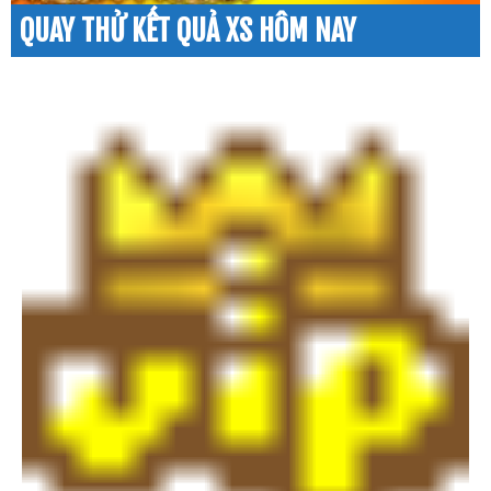
QUAY THỬ KẾT QUẢ XS HÔM NAY