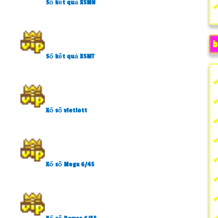
Sổ kết quả XSMN
b
Sổ kết quả XSMT
Xổ số vietlott
Xổ số Mega 6/45