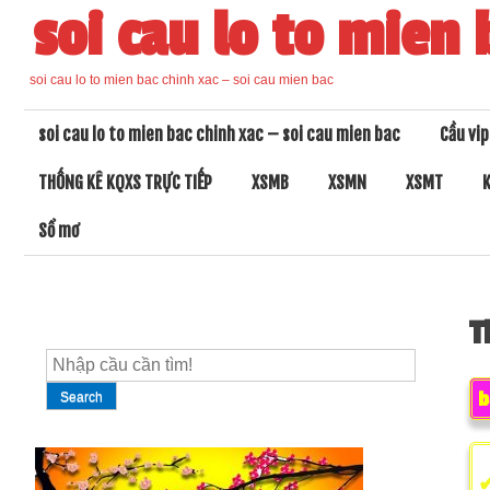
Skip
soi cau lo to mien 
to
content
soi cau lo to mien bac chinh xac – soi cau mien bac
soi cau lo to mien bac chinh xac – soi cau mien bac
Cầu vip
THỐNG KÊ KQXS TRỰC TIẾP
XSMB
XSMN
XSMT
K
Sổ mơ
T
b
Search