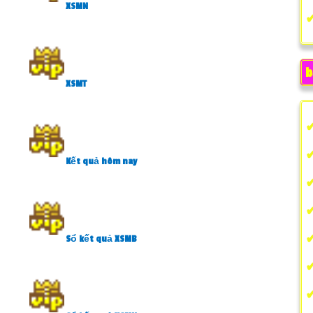
XSMN
b
XSMT
Kết quả hôm nay
Sổ kết quả XSMB