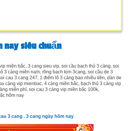
m nay siêu chuẩn
ip miền bắc, 3 cang sieu vip, soi cầu bạch thủ 3 càng, soi
số 3 càng miền nam, rồng bạch kim 3cang, soi cầu de 3
soi cau 3 cang 247, 1 điểm lô 3 càng bao nhiêu tiền, dàn de
 ba càng vip mienbac, 4 càng miền bắc, bạch thủ 3 càng vip
càng miễn phí, soi cau 3 càng vip miền bắc 100k,
bắc hôm nay
cau 3 cang
.
3 cang ngày hôm nay