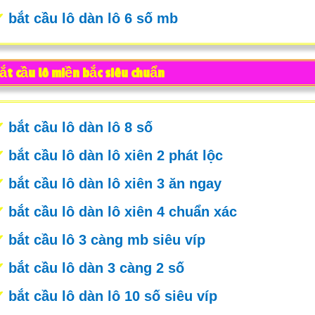
✔
bắt cầu lô dàn lô 6 số mb
ắt cầu lô miền bắc siêu chuẩn
✔
bắt cầu lô dàn lô 8 số
✔
bắt cầu lô dàn lô xiên 2 phát lộc
✔
bắt cầu lô dàn lô xiên 3 ăn ngay
✔
bắt cầu lô dàn lô xiên 4 chuẩn xác
✔
bắt cầu lô 3 càng mb siêu víp
✔
bắt cầu lô dàn 3 càng 2 số
✔
bắt cầu lô dàn lô 10 số siêu víp