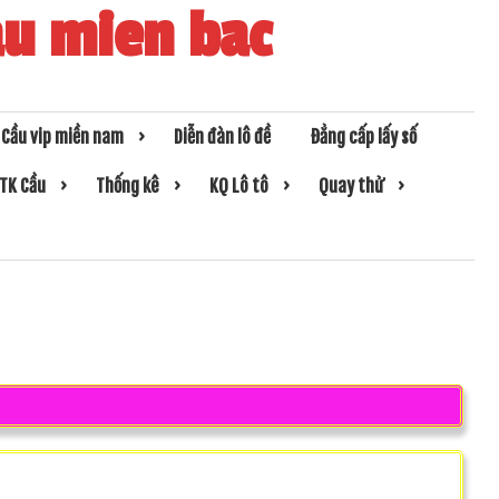
cau mien bac
Cầu vip miền nam
Diễn đàn lô đề
Đẳng cấp lấy số
TK Cầu
Thống kê
KQ Lô tô
Quay thử