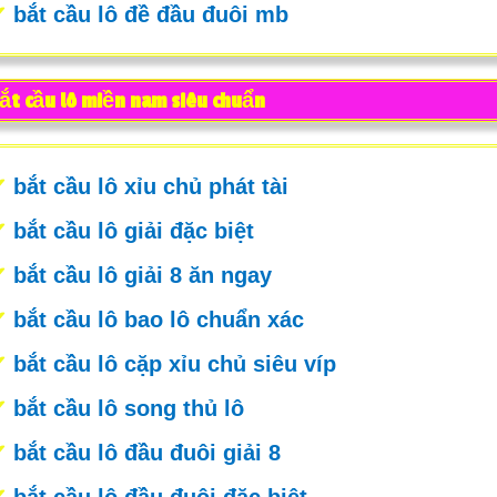
✔
bắt cầu lô đề đầu đuôi mb
ắt cầu lô miền nam siêu chuẩn
✔
bắt cầu lô xỉu chủ phát tài
✔
bắt cầu lô giải đặc biệt
✔
bắt cầu lô giải 8 ăn ngay
✔
bắt cầu lô bao lô chuẩn xác
✔
bắt cầu lô cặp xỉu chủ siêu víp
✔
bắt cầu lô song thủ lô
✔
bắt cầu lô đầu đuôi giải 8
✔
bắt cầu lô đầu đuôi đặc biệt