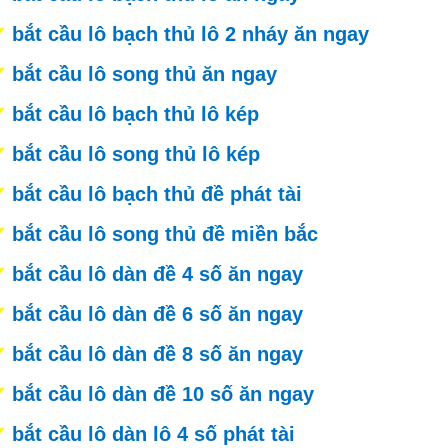
✔
bắt cầu lô bạch thủ lô 2 nháy ăn ngay
✔
bắt cầu lô song thủ ăn ngay
✔
bắt cầu lô bạch thủ lô kép
✔
bắt cầu lô song thủ lô kép
✔
bắt cầu lô bạch thủ đề phát tài
✔
bắt cầu lô song thủ đề miền bắc
✔
bắt cầu lô dàn đề 4 số ăn ngay
✔
bắt cầu lô dàn đề 6 số ăn ngay
✔
bắt cầu lô dàn đề 8 số ăn ngay
✔
bắt cầu lô dàn đề 10 số ăn ngay
✔
bắt cầu lô dàn lô 4 số phát tài