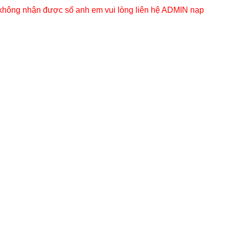
à không nhận được số anh em vui lòng liên hệ ADMIN nạp