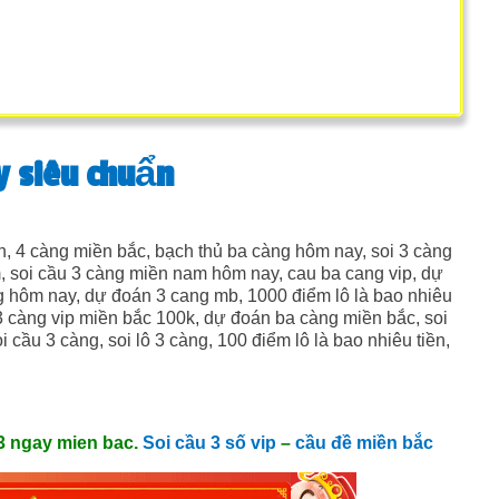
y siêu chuẩn
n, 4 càng miền bắc, bạch thủ ba càng hôm nay, soi 3 càng
, soi cầu 3 càng miền nam hôm nay, cau ba cang vip, dự
 hôm nay, dự đoán 3 cang mb, 1000 điểm lô là bao nhiêu
 3 càng vip miền bắc 100k, dự đoán ba càng miền bắc, soi
cầu 3 càng, soi lô 3 càng, 100 điểm lô là bao nhiêu tiền,
3 ngay mien bac.
Soi cầu 3 số vip
–
cầu đề miền bắc