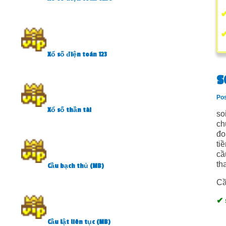
Xổ số điện toán 123
s
Po
Xổ số thần tài
so
ch
đo
ti
cầ
th
Cầu bạch thủ (MB)
Cầ
✔ 
Cầu lật liên tục (MB)