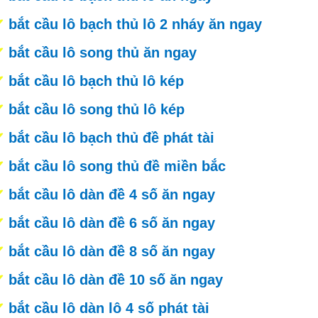
✔
bắt cầu lô bạch thủ lô 2 nháy ăn ngay
✔
bắt cầu lô song thủ ăn ngay
✔
bắt cầu lô bạch thủ lô kép
✔
bắt cầu lô song thủ lô kép
✔
bắt cầu lô bạch thủ đề phát tài
✔
bắt cầu lô song thủ đề miền bắc
✔
bắt cầu lô dàn đề 4 số ăn ngay
✔
bắt cầu lô dàn đề 6 số ăn ngay
✔
bắt cầu lô dàn đề 8 số ăn ngay
✔
bắt cầu lô dàn đề 10 số ăn ngay
✔
bắt cầu lô dàn lô 4 số phát tài