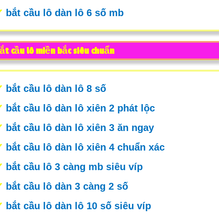
✔
bắt cầu lô dàn lô 6 số mb
ắt cầu lô miền bắc siêu chuẩn
✔
bắt cầu lô dàn lô 8 số
✔
bắt cầu lô dàn lô xiên 2 phát lộc
✔
bắt cầu lô dàn lô xiên 3 ăn ngay
✔
bắt cầu lô dàn lô xiên 4 chuẩn xác
✔
bắt cầu lô 3 càng mb siêu víp
✔
bắt cầu lô dàn 3 càng 2 số
✔
bắt cầu lô dàn lô 10 số siêu víp