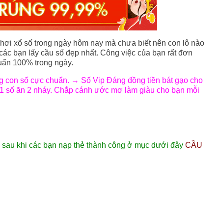
chơi xổ số trong ngày hôm nay mà chưa biết nên con lô nào
 các bạn lấy cầu số đẹp nhất. Công việc của bạn rất đơn
huẩn 100% trong ngày.
ng con số cực chuẩn. → Số Vip Đáng đồng tiền bát gạo cho
h 1 số ăn 2 nháy. Chắp cánh ước mơ làm giàu cho bạn mỗi
, sau khi các bạn nạp thẻ thành công ở mục dưới đây
CẦU