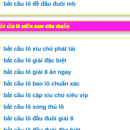
✔
bắt cầu lô đề đầu đuôi mb
ắt cầu lô miền nam siêu chuẩn
✔
bắt cầu lô xỉu chủ phát tài
✔
bắt cầu lô giải đặc biệt
✔
bắt cầu lô giải 8 ăn ngay
✔
bắt cầu lô bao lô chuẩn xác
✔
bắt cầu lô cặp xỉu chủ siêu víp
✔
bắt cầu lô song thủ lô
✔
bắt cầu lô đầu đuôi giải 8
✔
bắt cầu lô đầu đuôi đặc biệt