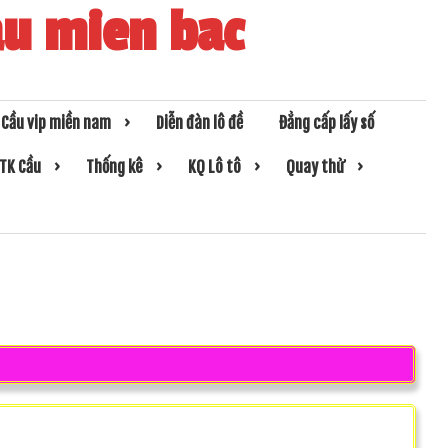
cau mien bac
Cầu vip miền nam
Diễn đàn lô đề
Đẳng cấp lấy số
TK Cầu
Thống kê
KQ Lô tô
Quay thử