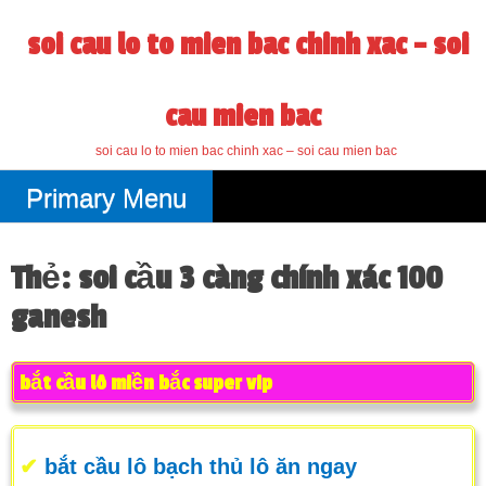
Skip
to
soi cau lo to mien bac chinh xac – soi
content
cau mien bac
soi cau lo to mien bac chinh xac – soi cau mien bac
Primary Menu
Thẻ:
soi cầu 3 càng chính xác 100
ganesh
bắt cầu lô miền bắc super vip
✔
bắt cầu lô bạch thủ lô ăn ngay