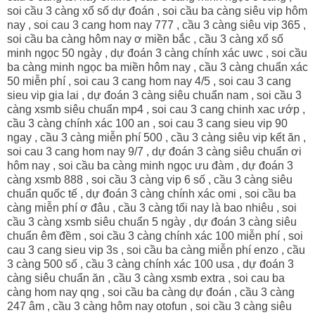
soi cầu 3 càng xổ số dự đoán , soi cầu ba càng siêu vip hôm
nay , soi cau 3 cang hom nay 777 , cầu 3 càng siêu vip 365 ,
soi cầu ba càng hôm nay ơ miền bắc , cầu 3 càng xổ số
minh ngọc 50 ngày , dự đoán 3 càng chính xác uwc , soi cầu
ba càng minh ngọc ba miền hôm nay , cầu 3 càng chuẩn xác
50 miễn phí , soi cau 3 cang hom nay 4/5 , soi cau 3 cang
sieu vip gia lai , dự đoán 3 càng siêu chuẩn nam , soi cầu 3
càng xsmb siêu chuẩn mp4 , soi cau 3 cang chinh xac ướp ,
cầu 3 càng chính xác 100 an , soi cau 3 cang sieu vip 90
ngay , cầu 3 càng miễn phí 500 , cầu 3 càng siêu vip kết ăn ,
soi cau 3 cang hom nay 9/7 , dự đoán 3 càng siêu chuẩn ơi
hôm nay , soi cầu ba càng minh ngọc ưu đàm , dự đoán 3
càng xsmb 888 , soi cầu 3 càng vip 6 số , cầu 3 càng siêu
chuẩn quốc tế , dự đoán 3 càng chính xác omi , soi cầu ba
càng miễn phí ơ đâu , cầu 3 càng tối nay là bao nhiêu , soi
cầu 3 càng xsmb siêu chuẩn 5 ngày , dự đoán 3 càng siêu
chuẩn êm đềm , soi cầu 3 càng chính xác 100 miễn phí , soi
cau 3 cang sieu vip 3s , soi cầu ba càng miễn phí enzo , cầu
3 càng 500 số , cầu 3 càng chính xác 100 usa , dự đoán 3
càng siêu chuẩn ăn , cầu 3 càng xsmb extra , soi cau ba
càng hom nay qng , soi cầu ba càng dự đoán , cầu 3 càng
247 âm , cầu 3 càng hôm nay otofun , soi cầu 3 càng siêu