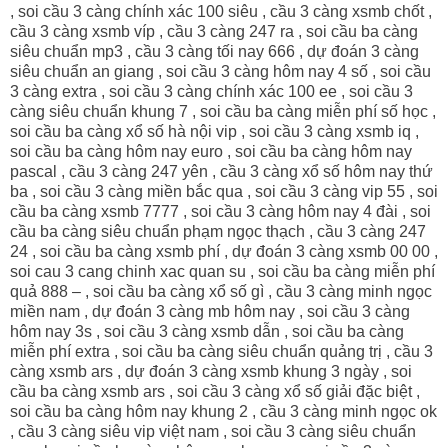
, soi cầu 3 càng chính xác 100 siêu , cầu 3 càng xsmb chốt ,
cầu 3 càng xsmb víp , cầu 3 càng 247 ra , soi cầu ba càng
siêu chuẩn mp3 , cầu 3 càng tối nay 666 , dự đoán 3 càng
siêu chuẩn an giang , soi cầu 3 càng hôm nay 4 số , soi cầu
3 càng extra , soi cầu 3 càng chính xác 100 ee , soi cầu 3
càng siêu chuẩn khung 7 , soi cầu ba càng miễn phí số học ,
soi cầu ba càng xổ số hà nội vip , soi cầu 3 càng xsmb iq ,
soi cầu ba càng hôm nay euro , soi cầu ba càng hôm nay
pascal , cầu 3 càng 247 yên , cầu 3 càng xổ số hôm nay thứ
ba , soi cầu 3 càng miền bắc qua , soi cầu 3 càng vip 55 , soi
cầu ba càng xsmb 7777 , soi cầu 3 càng hôm nay 4 đài , soi
cầu ba càng siêu chuẩn phạm ngọc thạch , cầu 3 càng 247
24 , soi cầu ba càng xsmb phí , dự đoán 3 càng xsmb 00 00 ,
soi cau 3 cang chinh xac quan su , soi cầu ba càng miễn phí
quả 888 – , soi cầu ba càng xổ số gì , cầu 3 càng minh ngọc
miền nam , dự đoán 3 càng mb hôm nay , soi cầu 3 càng
hôm nay 3s , soi cầu 3 càng xsmb dẫn , soi cầu ba càng
miễn phí extra , soi cầu ba càng siêu chuẩn quảng trị , cầu 3
càng xsmb ars , dự đoán 3 càng xsmb khung 3 ngày , soi
cầu ba càng xsmb ars , soi cầu 3 càng xổ số giải đặc biệt ,
soi cầu ba càng hôm nay khung 2 , cầu 3 càng minh ngọc ok
, cầu 3 càng siêu vip việt nam , soi cầu 3 càng siêu chuẩn