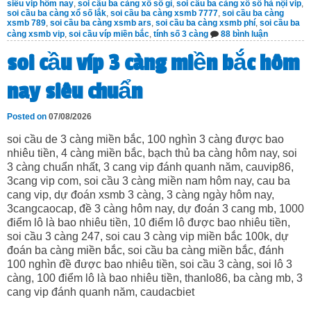
siêu vip hôm nay
,
soi cầu ba càng xổ số gì
,
soi cầu ba càng xổ số hà nội vip
,
soi cầu ba càng xổ số lắk
,
soi cầu ba càng xsmb 7777
,
soi cầu ba càng
xsmb 789
,
soi cầu ba càng xsmb ars
,
soi cầu ba càng xsmb phí
,
soi cầu ba
ở
càng xsmb vip
,
soi cầu víp miền bắc
,
tính số 3 càng
88 bình luận
soi
cầu
soi cầu víp 3 càng miền bắc hôm
víp
cặp
3
nay siêu chuẩn
càng
miền
bắc
Posted on
07/08/2026
hôm
nay
soi cầu de 3 càng miền bắc, 100 nghìn 3 càng được bao
siêu
chuẩn
nhiêu tiền, 4 càng miền bắc, bạch thủ ba càng hôm nay, soi
3 càng chuẩn nhất, 3 cang vip đánh quanh năm, cauvip86,
3cang vip com, soi cầu 3 càng miền nam hôm nay, cau ba
cang vip, dự đoán xsmb 3 càng, 3 càng ngày hôm nay,
3cangcaocap, đề 3 càng hôm nay, dự đoán 3 cang mb, 1000
điểm lô là bao nhiêu tiền, 10 điểm lô được bao nhiêu tiền,
soi cầu 3 càng 247, soi cau 3 càng vip miền bắc 100k, dự
đoán ba càng miền bắc, soi cầu ba càng miền bắc, đánh
100 nghìn đề được bao nhiêu tiền, soi cầu 3 càng, soi lô 3
càng, 100 điểm lô là bao nhiêu tiền, thanlo86, ba càng mb, 3
cang vip đánh quanh năm, caudacbiet