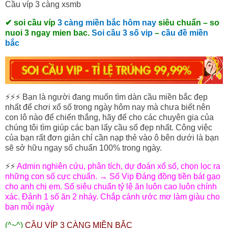
Cầu víp 3 càng xsmb
✔ soi cầu víp
3 càng miền bắc hôm nay
siêu chuẩn – so
nuoi 3 ngay mien bac.
Soi cầu 3 số vip
–
cầu đề miền
bắc
⚡️⚡️⚡️ Bạn là người đang muốn tìm dàn cầu miền bắc đẹp
nhất để chơi xổ số trong ngày hôm nay mà chưa biết nên
con lô nào để chiến thắng, hãy để cho các chuyên gia của
chúng tôi tìm giúp các bạn lấy cầu số đẹp nhất. Công việc
của bạn rất đơn giản chỉ cần nạp thẻ vào ô bên dưới là bạn
sẽ sở hữu ngay số chuẩn 100% trong ngày.
⚡️⚡️
Admin nghiên cứu, phân tích, dự đoán xổ số, chọn lọc ra
những con số cực chuẩn. → Số Vip Đáng đồng tiền bát gạo
cho anh chị em. Số siêu chuẩn tỷ lệ ăn luôn cao luôn chính
xác. Đánh 1 số ăn 2 nháy. Chắp cánh ước mơ làm giàu cho
bạn mỗi ngày
(^~^)
CẦU VÍP 3 CÀNG MIỀN BẮC