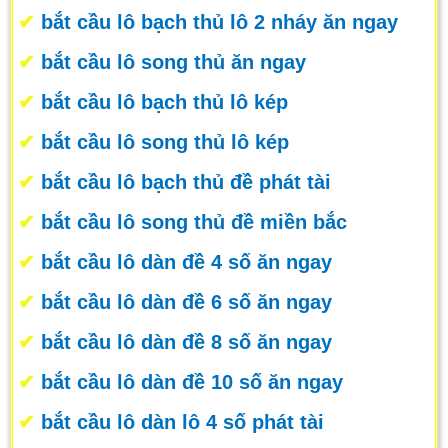
✔
bắt cầu lô bạch thủ lô 2 nháy ăn ngay
✔
bắt cầu lô song thủ ăn ngay
✔
bắt cầu lô bạch thủ lô kép
✔
bắt cầu lô song thủ lô kép
✔
bắt cầu lô bạch thủ đề phát tài
✔
bắt cầu lô song thủ đề miền bắc
✔
bắt cầu lô dàn đề 4 số ăn ngay
✔
bắt cầu lô dàn đề 6 số ăn ngay
✔
bắt cầu lô dàn đề 8 số ăn ngay
✔
bắt cầu lô dàn đề 10 số ăn ngay
✔
bắt cầu lô dàn lô 4 số phát tài