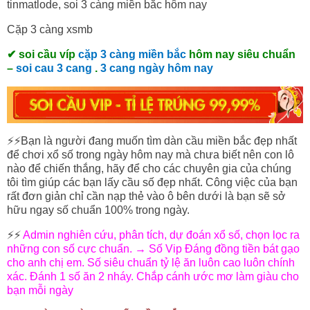
tinmatlode, soi 3 càng miền bắc hôm nay
Cặp 3 càng xsmb
✔
soi cầu víp
cặp 3 càng miền bắc
hôm nay siêu chuẩn
–
soi cau 3 cang
.
3 cang ngày hôm nay
⚡️⚡️Bạn là người đang muốn tìm dàn cầu miền bắc đẹp nhất
để chơi xổ số trong ngày hôm nay mà chưa biết nên con lô
nào để chiến thắng, hãy để cho các chuyên gia của chúng
tôi tìm giúp các bạn lấy cầu số đẹp nhất. Công việc của bạn
rất đơn giản chỉ cần nạp thẻ vào ô bên dưới là bạn sẽ sở
hữu ngay số chuẩn 100% trong ngày.
⚡️⚡️
Admin nghiên cứu, phân tích, dự đoán xổ số, chọn lọc ra
những con số cực chuẩn. → Số Vip Đáng đồng tiền bát gạo
cho anh chị em. Số siêu chuẩn tỷ lệ ăn luôn cao luôn chính
xác. Đánh 1 số ăn 2 nháy. Chắp cánh ước mơ làm giàu cho
bạn mỗi ngày