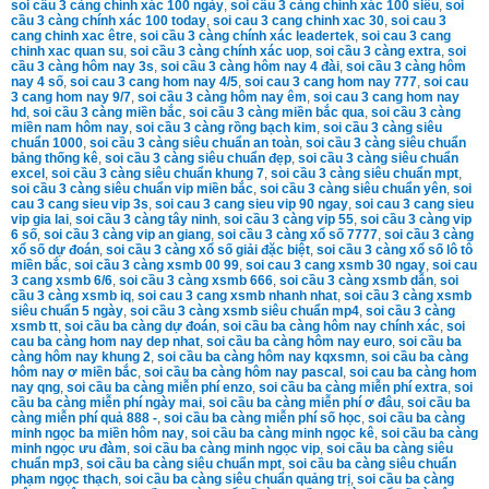
soi cầu 3 càng chính xác 100 ngày
,
soi cầu 3 càng chính xác 100 siêu
,
soi
cầu 3 càng chính xác 100 today
,
soi cau 3 cang chinh xac 30
,
soi cau 3
cang chinh xac être
,
soi cầu 3 càng chính xác leadertek
,
soi cau 3 cang
chinh xac quan su
,
soi cầu 3 càng chính xác uop
,
soi cầu 3 càng extra
,
soi
cầu 3 càng hôm nay 3s
,
soi cầu 3 càng hôm nay 4 đài
,
soi cầu 3 càng hôm
nay 4 số
,
soi cau 3 cang hom nay 4/5
,
soi cau 3 cang hom nay 777
,
soi cau
3 cang hom nay 9/7
,
soi cầu 3 càng hôm nay êm
,
soi cau 3 cang hom nay
hd
,
soi cầu 3 càng miền bắc
,
soi cầu 3 càng miền bắc qua
,
soi cầu 3 càng
miền nam hôm nay
,
soi cầu 3 càng rồng bạch kim
,
soi cầu 3 càng siêu
chuẩn 1000
,
soi cầu 3 càng siêu chuẩn an toàn
,
soi cầu 3 càng siêu chuẩn
bảng thống kê
,
soi cầu 3 càng siêu chuẩn đẹp
,
soi cầu 3 càng siêu chuẩn
excel
,
soi cầu 3 càng siêu chuẩn khung 7
,
soi cầu 3 càng siêu chuẩn mpt
,
soi cầu 3 càng siêu chuẩn vip miền bắc
,
soi cầu 3 càng siêu chuẩn yên
,
soi
cau 3 cang sieu vip 3s
,
soi cau 3 cang sieu vip 90 ngay
,
soi cau 3 cang sieu
vip gia lai
,
soi cầu 3 càng tây ninh
,
soi cầu 3 càng vip 55
,
soi cầu 3 càng vip
6 số
,
soi cầu 3 càng vip an giang
,
soi cầu 3 càng xổ số 7777
,
soi cầu 3 càng
xổ số dự đoán
,
soi cầu 3 càng xổ số giải đặc biệt
,
soi cầu 3 càng xổ số lô tô
miền bắc
,
soi cầu 3 càng xsmb 00 99
,
soi cau 3 cang xsmb 30 ngay
,
soi cau
3 cang xsmb 6/6
,
soi cầu 3 càng xsmb 666
,
soi cầu 3 càng xsmb dẫn
,
soi
cầu 3 càng xsmb iq
,
soi cau 3 cang xsmb nhanh nhat
,
soi cầu 3 càng xsmb
siêu chuẩn 5 ngày
,
soi cầu 3 càng xsmb siêu chuẩn mp4
,
soi cầu 3 càng
xsmb tt
,
soi cầu ba càng dự đoán
,
soi cầu ba càng hôm nay chính xác
,
soi
cau ba càng hom nay dep nhat
,
soi cầu ba càng hôm nay euro
,
soi cầu ba
càng hôm nay khung 2
,
soi cầu ba càng hôm nay kqxsmn
,
soi cầu ba càng
hôm nay ơ miền bắc
,
soi cầu ba càng hôm nay pascal
,
soi cau ba càng hom
nay qng
,
soi cầu ba càng miễn phí enzo
,
soi cầu ba càng miễn phí extra
,
soi
cầu ba càng miễn phí ngày mai
,
soi cầu ba càng miễn phí ơ đâu
,
soi cầu ba
càng miễn phí quả 888 -
,
soi cầu ba càng miễn phí số học
,
soi cầu ba càng
minh ngọc ba miền hôm nay
,
soi cầu ba càng minh ngọc kê
,
soi cầu ba càng
minh ngọc ưu đàm
,
soi cầu ba càng minh ngọc vip
,
soi cầu ba càng siêu
chuẩn mp3
,
soi cầu ba càng siêu chuẩn mpt
,
soi cầu ba càng siêu chuẩn
phạm ngọc thạch
,
soi cầu ba càng siêu chuẩn quảng trị
,
soi cầu ba càng