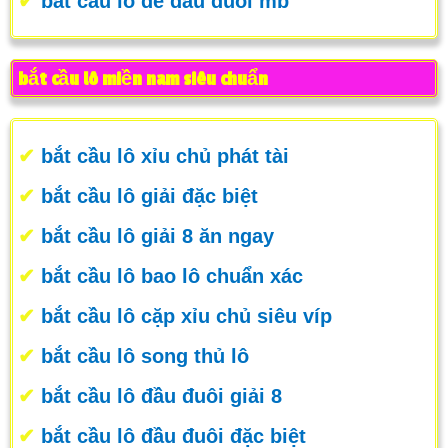
✔
bắt cầu lô đề đầu đuôi mb
bắt cầu lô miền nam siêu chuẩn
✔
bắt cầu lô xỉu chủ phát tài
✔
bắt cầu lô giải đặc biệt
✔
bắt cầu lô giải 8 ăn ngay
✔
bắt cầu lô bao lô chuẩn xác
✔
bắt cầu lô cặp xỉu chủ siêu víp
✔
bắt cầu lô song thủ lô
✔
bắt cầu lô đầu đuôi giải 8
✔
bắt cầu lô đầu đuôi đặc biệt