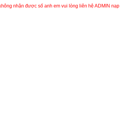
à không nhận được số anh em vui lòng liên hệ ADMIN nạp