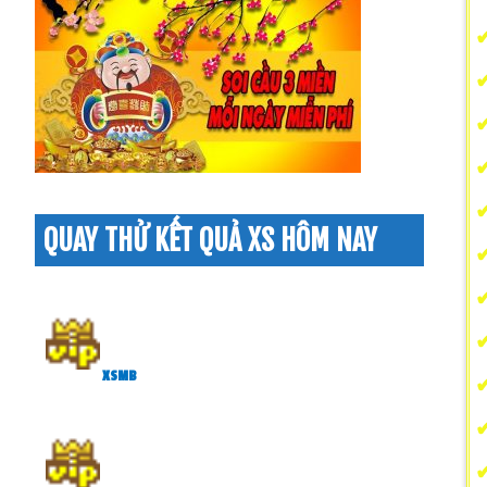
QUAY THỬ KẾT QUẢ XS HÔM NAY
XSMB