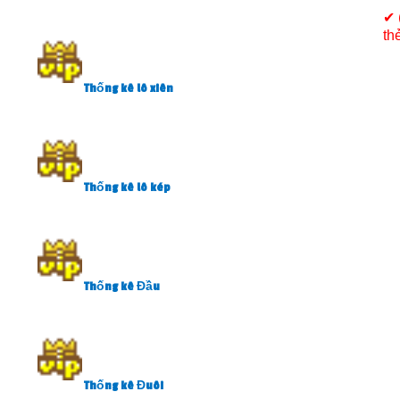
✔ 
th
Thống kê lô xiên
Thống kê lô kép
Thống kê Đầu
Thống kê Đuôi