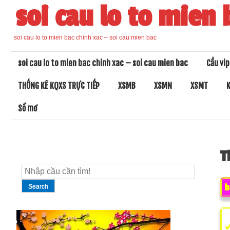
Skip
soi cau lo to mien 
to
content
soi cau lo to mien bac chinh xac – soi cau mien bac
soi cau lo to mien bac chinh xac – soi cau mien bac
Cầu vip
THỐNG KÊ KQXS TRỰC TIẾP
XSMB
XSMN
XSMT
K
Sổ mơ
T
b
Search