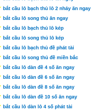
✔
bắt cầu lô bạch thủ lô 2 nháy ăn ngay
✔
bắt cầu lô song thủ ăn ngay
✔
bắt cầu lô bạch thủ lô kép
✔
bắt cầu lô song thủ lô kép
✔
bắt cầu lô bạch thủ đề phát tài
✔
bắt cầu lô song thủ đề miền bắc
✔
bắt cầu lô dàn đề 4 số ăn ngay
✔
bắt cầu lô dàn đề 6 số ăn ngay
✔
bắt cầu lô dàn đề 8 số ăn ngay
✔
bắt cầu lô dàn đề 10 số ăn ngay
✔
bắt cầu lô dàn lô 4 số phát tài