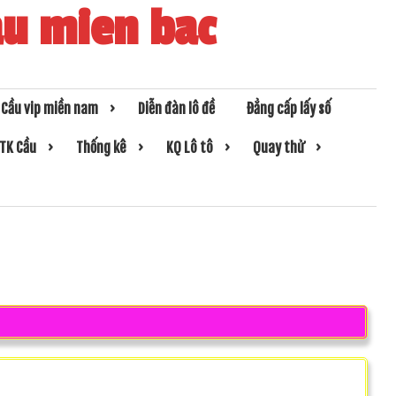
cau mien bac
Cầu vip miền nam
Diễn đàn lô đề
Đẳng cấp lấy số
TK Cầu
Thống kê
KQ Lô tô
Quay thử