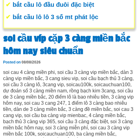
✔
bắt cầu lô đầu đuôi đặc biệt
✔
bắt cầu lô lô 3 số mt phát lộc
soi cầu víp cặp 3 càng miền bắc
hôm nay siêu chuẩn
Posted on
08/08/2026
soi cau 4 càng miền phi, soi cầu 3 càng vip miền bắc, dàn 3
càng vip miền bắc, 3 cang sieu vip, soi cầu bạch thủ 3 càng,
soi cầu 3 càng lô, 3cang vip, soicau100k, soicauchuan100,
dự đoán số 3 càng miền nam, rồng bạch kim 3cang, soi cầu
de 3 càng miền bắc, 20 điểm lô là bao nhiêu tiền, 3 càng vip
hôm nay, soi cau 3 cang 247, 1 điểm lô 3 càng bao nhiêu
tiền, dàn de 3 càng miền bắc, 3 càng đề miền bắc, soi cau 3
cang vip, soi cầu ba càng vip mienbac, 4 càng miền bắc,
bạch thủ 3 càng vip 365, soi cầu 3 càng đặc biệt, soi 3 càng
miền bắc hôm nay, soi 3 càng miễn phí, soi cau 3 càng vip
miền bắc 100k, soicauchuan100, ba càng miền bắc,