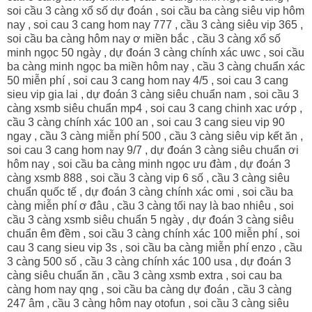
soi cầu 3 càng xổ số dự đoán , soi cầu ba càng siêu vip hôm
nay , soi cau 3 cang hom nay 777 , cầu 3 càng siêu vip 365 ,
soi cầu ba càng hôm nay ơ miền bắc , cầu 3 càng xổ số
minh ngọc 50 ngày , dự đoán 3 càng chính xác uwc , soi cầu
ba càng minh ngọc ba miền hôm nay , cầu 3 càng chuẩn xác
50 miễn phí , soi cau 3 cang hom nay 4/5 , soi cau 3 cang
sieu vip gia lai , dự đoán 3 càng siêu chuẩn nam , soi cầu 3
càng xsmb siêu chuẩn mp4 , soi cau 3 cang chinh xac ướp ,
cầu 3 càng chính xác 100 an , soi cau 3 cang sieu vip 90
ngay , cầu 3 càng miễn phí 500 , cầu 3 càng siêu vip kết ăn ,
soi cau 3 cang hom nay 9/7 , dự đoán 3 càng siêu chuẩn ơi
hôm nay , soi cầu ba càng minh ngọc ưu đàm , dự đoán 3
càng xsmb 888 , soi cầu 3 càng vip 6 số , cầu 3 càng siêu
chuẩn quốc tế , dự đoán 3 càng chính xác omi , soi cầu ba
càng miễn phí ơ đâu , cầu 3 càng tối nay là bao nhiêu , soi
cầu 3 càng xsmb siêu chuẩn 5 ngày , dự đoán 3 càng siêu
chuẩn êm đềm , soi cầu 3 càng chính xác 100 miễn phí , soi
cau 3 cang sieu vip 3s , soi cầu ba càng miễn phí enzo , cầu
3 càng 500 số , cầu 3 càng chính xác 100 usa , dự đoán 3
càng siêu chuẩn ăn , cầu 3 càng xsmb extra , soi cau ba
càng hom nay qng , soi cầu ba càng dự đoán , cầu 3 càng
247 âm , cầu 3 càng hôm nay otofun , soi cầu 3 càng siêu