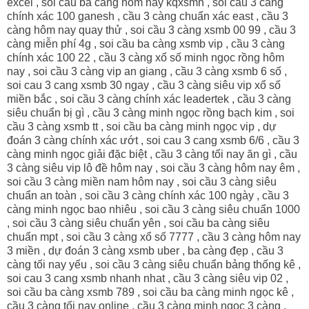
excel , soi cầu ba càng hôm nay kqxsmn , soi cầu 3 càng
chính xác 100 ganesh , cầu 3 càng chuẩn xác east , cầu 3
càng hôm nay quay thử , soi cầu 3 càng xsmb 00 99 , cầu 3
càng miễn phí 4g , soi cầu ba càng xsmb vip , cầu 3 càng
chính xác 100 22 , cầu 3 càng xổ số minh ngọc rồng hôm
nay , soi cầu 3 càng vip an giang , cầu 3 càng xsmb 6 số ,
soi cau 3 cang xsmb 30 ngay , cầu 3 càng siêu vip xổ số
miền bắc , soi cầu 3 càng chính xác leadertek , cầu 3 càng
siêu chuẩn bị gì , cầu 3 càng minh ngọc rồng bạch kim , soi
cầu 3 càng xsmb tt , soi cầu ba càng minh ngọc vip , dự
đoán 3 càng chính xác ướt , soi cau 3 cang xsmb 6/6 , cầu 3
càng minh ngọc giải đặc biệt , cầu 3 càng tối nay ăn gì , cầu
3 càng siêu vip lô đề hôm nay , soi cầu 3 càng hôm nay êm ,
soi cầu 3 càng miền nam hôm nay , soi cầu 3 càng siêu
chuẩn an toàn , soi cầu 3 càng chính xác 100 ngày , cầu 3
càng minh ngọc bao nhiêu , soi cầu 3 càng siêu chuẩn 1000
, soi cầu 3 càng siêu chuẩn yên , soi cầu ba càng siêu
chuẩn mpt , soi cầu 3 càng xổ số 7777 , cầu 3 càng hôm nay
3 miền , dự đoán 3 càng xsmb uber , ba càng đẹp , cầu 3
càng tối nay yếu , soi cầu 3 càng siêu chuẩn bảng thống kê ,
soi cau 3 cang xsmb nhanh nhat , cầu 3 càng siêu vip 02 ,
soi cầu ba càng xsmb 789 , soi cầu ba càng minh ngọc kê ,
cầu 3 càng tối nay online , cầu 3 càng minh ngọc 3 càng ,