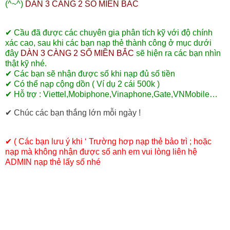
(^~^)
DÀN 3 CÀNG 2 SỐ MIỀN BẮC
✔ Cầu đã được các chuyên gia phân tích kỹ với độ chính
xác cao, sau khi các bạn nạp thẻ thành công ở mục dưới
đây
DÀN 3 CÀNG 2 SỐ MIỀN BẮC
sẽ hiện ra các bạn nhìn
thật kỹ nhé.
✔ Các bạn sẽ nhận được số khi nạp đủ số tiền
✔ Có thể nạp cộng dồn ( Ví dụ 2 cái 500k )
✔ Hỗ trợ : Viettel,Mobiphone,Vinaphone,Gate,VNMobile…
✔ Chúc các bạn thắng lớn mỗi ngày !
✔ ( Các bạn lưu ý khi ‘ Trường hơp nạp thẻ bảo trì ; hoặc
nạp mà không nhận được số anh em vui lòng liên hệ
ADMIN nạp thẻ lấy số nhé