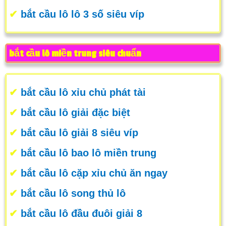
✔
bắt cầu lô lô 3 số siêu víp
bắt cầu lô miền trung siêu chuẩn
✔
bắt cầu lô xỉu chủ phát tài
✔
bắt cầu lô giải đặc biệt
✔
bắt cầu lô giải 8 siêu víp
✔
bắt cầu lô bao lô miền trung
✔
bắt cầu lô cặp xỉu chủ ăn ngay
✔
bắt cầu lô song thủ lô
✔
bắt cầu lô đầu đuôi giải 8