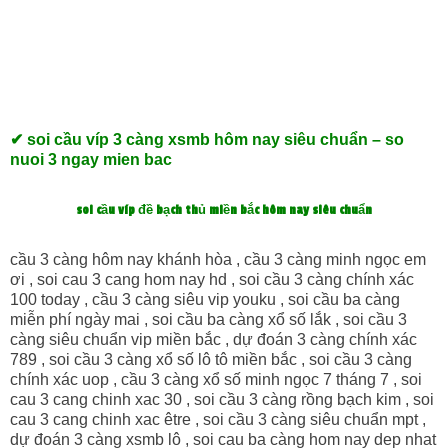
✔ soi cầu víp 3 càng xsmb hôm nay siêu chuẩn – so
nuoi 3 ngay mien bac
soi cầu víp đề bạch thủ miền bắc hôm nay siêu chuẩn
cầu 3 càng hôm nay khánh hòa , cầu 3 càng minh ngọc em
ơi , soi cau 3 cang hom nay hd , soi cầu 3 càng chính xác
100 today , cầu 3 càng siêu vip youku , soi cầu ba càng
miễn phí ngày mai , soi cầu ba càng xổ số lắk , soi cầu 3
càng siêu chuẩn vip miền bắc , dự đoán 3 càng chính xác
789 , soi cầu 3 càng xổ số lô tô miền bắc , soi cầu 3 càng
chính xác uop , cầu 3 càng xổ số minh ngọc 7 tháng 7 , soi
cau 3 cang chinh xac 30 , soi cầu 3 càng rồng bạch kim , soi
cau 3 cang chinh xac être , soi cầu 3 càng siêu chuẩn mpt ,
dự đoán 3 càng xsmb lô , soi cau ba càng hom nay dep nhat