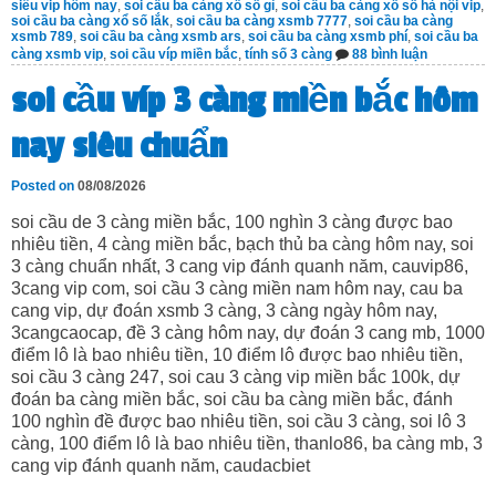
siêu vip hôm nay
,
soi cầu ba càng xổ số gì
,
soi cầu ba càng xổ số hà nội vip
,
soi cầu ba càng xổ số lắk
,
soi cầu ba càng xsmb 7777
,
soi cầu ba càng
xsmb 789
,
soi cầu ba càng xsmb ars
,
soi cầu ba càng xsmb phí
,
soi cầu ba
ở
càng xsmb vip
,
soi cầu víp miền bắc
,
tính số 3 càng
88 bình luận
soi
cầu
soi cầu víp 3 càng miền bắc hôm
víp
cặp
3
nay siêu chuẩn
càng
miền
bắc
Posted on
08/08/2026
hôm
nay
soi cầu de 3 càng miền bắc, 100 nghìn 3 càng được bao
siêu
chuẩn
nhiêu tiền, 4 càng miền bắc, bạch thủ ba càng hôm nay, soi
3 càng chuẩn nhất, 3 cang vip đánh quanh năm, cauvip86,
3cang vip com, soi cầu 3 càng miền nam hôm nay, cau ba
cang vip, dự đoán xsmb 3 càng, 3 càng ngày hôm nay,
3cangcaocap, đề 3 càng hôm nay, dự đoán 3 cang mb, 1000
điểm lô là bao nhiêu tiền, 10 điểm lô được bao nhiêu tiền,
soi cầu 3 càng 247, soi cau 3 càng vip miền bắc 100k, dự
đoán ba càng miền bắc, soi cầu ba càng miền bắc, đánh
100 nghìn đề được bao nhiêu tiền, soi cầu 3 càng, soi lô 3
càng, 100 điểm lô là bao nhiêu tiền, thanlo86, ba càng mb, 3
cang vip đánh quanh năm, caudacbiet