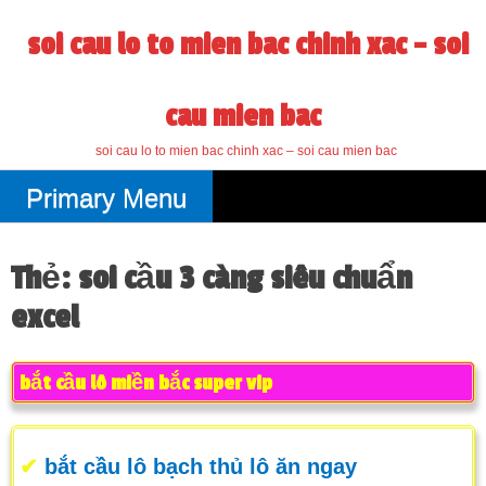
Skip
to
soi cau lo to mien bac chinh xac – soi
content
cau mien bac
soi cau lo to mien bac chinh xac – soi cau mien bac
Primary Menu
Thẻ:
soi cầu 3 càng siêu chuẩn
excel
bắt cầu lô miền bắc super vip
✔
bắt cầu lô bạch thủ lô ăn ngay