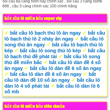
soi cầu ba càng hôm nay chính xác , soi cầu 3 càng xsmb
666 , cầu 3 càng chính xác 100 chính hãng
bắt cầu lô miền bắc super vip
✔
bắt cầu lô bạch thủ lô ăn ngay
✔
bắt cầu
lô bạch thủ lô 2 nháy ăn ngay
✔
bắt cầu lô
song thủ ăn ngay
✔
bắt cầu lô bạch thủ lô
kép
✔
bắt cầu lô song thủ lô kép
✔
bắt cầu
lô bạch thủ đề phát tài
✔
bắt cầu lô song
thủ đề miền bắc
✔
bắt cầu lô dàn đề 4 số
ăn ngay
✔
bắt cầu lô dàn đề 6 số ăn ngay
✔
bắt cầu lô dàn đề 8 số ăn ngay
✔
bắt
cầu lô dàn đề 10 số ăn ngay
✔
bắt cầu lô
dàn lô 4 số phát tài
✔
bắt cầu lô dàn lô 6
số mb
bắt cầu lô miền bắc siêu chuẩn