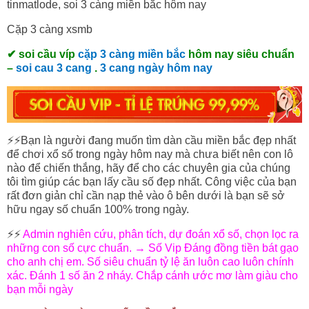
tinmatlode, soi 3 càng miền bắc hôm nay
Cặp 3 càng xsmb
✔
soi cầu víp
cặp 3 càng miền bắc
hôm nay siêu chuẩn
–
soi cau 3 cang
.
3 cang ngày hôm nay
⚡️⚡️Bạn là người đang muốn tìm dàn cầu miền bắc đẹp nhất
để chơi xổ số trong ngày hôm nay mà chưa biết nên con lô
nào để chiến thắng, hãy để cho các chuyên gia của chúng
tôi tìm giúp các bạn lấy cầu số đẹp nhất. Công việc của bạn
rất đơn giản chỉ cần nạp thẻ vào ô bên dưới là bạn sẽ sở
hữu ngay số chuẩn 100% trong ngày.
⚡️⚡️
Admin nghiên cứu, phân tích, dự đoán xổ số, chọn lọc ra
những con số cực chuẩn. → Số Vip Đáng đồng tiền bát gạo
cho anh chị em. Số siêu chuẩn tỷ lệ ăn luôn cao luôn chính
xác. Đánh 1 số ăn 2 nháy. Chắp cánh ước mơ làm giàu cho
bạn mỗi ngày