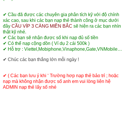
✔ Cầu đã được các chuyên gia phân tích kỹ với độ chính
xác cao, sau khi các bạn nạp thẻ thành công ở mục dưới
đây
CẦU VÍP 3 CÀNG MIỀN BẮC
sẽ hiện ra các bạn nhìn
thật kỹ nhé.
✔ Các bạn sẽ nhận được số khi nạp đủ số tiền
✔ Có thể nạp cộng dồn ( Ví dụ 2 cái 500k )
✔ Hỗ trợ : Viettel,Mobiphone,Vinaphone,Gate,VNMobile…
✔ Chúc các bạn thắng lớn mỗi ngày !
✔ ( Các bạn lưu ý khi ‘ Trường hơp nạp thẻ bảo trì ; hoặc
nạp mà không nhận được số anh em vui lòng liên hệ
ADMIN nạp thẻ lấy số nhé