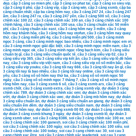
đẹp
,
cặp 3 càng so mien phi
,
cặp 3 càng so phat tai
,
cặp 3 càng so sieu vip
,
cặp 3 càng tỉ phú
,
cặp 3 càng víp
,
cặp 3 càng win
,
cặp 3 càng xsmb
,
cặp ba
càng chuẩn nhất
,
cặp ba càng hôm nay
,
cầu 3 càng 247 24
,
cầu 3 càng 247
âm
,
cầu 3 càng 247 ra
,
cầu 3 càng 247 yên
,
cầu 3 càng 500 số
,
cầu 3 càng
chính xác 100 22
,
cầu 3 càng chính xác 100 an
,
cầu 3 càng chính xác 100
chính hãng
,
cầu 3 càng chính xác 100 usa
,
cầu 3 càng chuẩn xác 50 miễn
phí
,
cầu 3 càng chuẩn xác east
,
cầu 3 càng hôm nay 3 miền
,
cầu 3 càng
hôm nay khánh hòa
,
cầu 3 càng hôm nay otofun
,
cầu 3 càng hôm nay quay
thử
,
cầu 3 càng miễn phí 4g
,
cầu 3 càng miễn phí 500
,
cầu 3 càng minh
ngọc 3 càng
,
cầu 3 càng minh ngọc bao nhiêu
,
cầu 3 càng minh ngọc em ơi
,
cầu 3 càng minh ngọc giải đặc biệt
,
cầu 3 càng minh ngọc miền nam
,
cầu 3
càng minh ngọc ok
,
cầu 3 càng minh ngọc rồng bạch kim
,
cầu 3 càng siêu
chuẩn bị gì
,
cầu 3 càng siêu chuẩn quốc tế
,
cầu 3 càng siêu vip 02
,
cầu 3
càng siêu vip 365
,
cầu 3 càng siêu vip kết ăn
,
cầu 3 càng siêu vip lô đề hôm
nay
,
cầu 3 càng siêu vip việt nam
,
cầu 3 càng siêu vip xổ số miền bắc
,
cầu
3 càng siêu vip youku
,
cầu 3 càng tối nay 666
,
cầu 3 càng tối nay ăn gì
,
cầu
3 càng tối nay là bao nhiêu
,
cầu 3 càng tối nay online
,
cầu 3 càng tối nay
yếu
,
cầu 3 càng xổ số hôm nay thứ ba
,
cầu 3 càng xổ số minh ngọc 50
ngày
,
cầu 3 càng xổ số minh ngọc 7 tháng 7
,
cầu 3 càng xổ số minh ngọc
rồng hôm nay
,
cầu 3 càng xsmb 6 số
,
cầu 3 càng xsmb ars
,
cầu 3 càng
xsmb chốt
,
cầu 3 càng xsmb extra
,
cầu 3 càng xsmb víp
,
dự đoán 3 càng
chính xác 789
,
dự đoán 3 càng chính xác omi
,
dự đoán 3 càng chính xác
ướt
,
dự đoán 3 càng chính xác uwc
,
dự đoán 3 càng mb hôm nay
,
dự đoán
3 càng siêu chuẩn ăn
,
dự đoán 3 càng siêu chuẩn an giang
,
dự đoán 3 càng
siêu chuẩn êm đềm
,
dự đoán 3 càng siêu chuẩn nam
,
dự đoán 3 càng siêu
chuẩn ơi hôm nay
,
dự đoán 3 càng xsmb 00 00
,
dự đoán 3 càng xsmb 888
,
dự đoán 3 càng xsmb khung 3 ngày
,
dự đoán 3 càng xsmb lô
,
dự đoán 3
càng xsmb uber
,
soi cầu 3 càng 8386
,
soi cầu 3 càng chính xác 100 ee
,
soi
cầu 3 càng chính xác 100 ganesh
,
soi cầu 3 càng chính xác 100 miễn phí
,
soi cầu 3 càng chính xác 100 ngày
,
soi cầu 3 càng chính xác 100 siêu
,
soi
cầu 3 càng chính xác 100 today
,
soi cau 3 cang chinh xac 30
,
soi cau 3
cang chinh xac être
,
soi cầu 3 càng chính xác leadertek
,
soi cau 3 cang