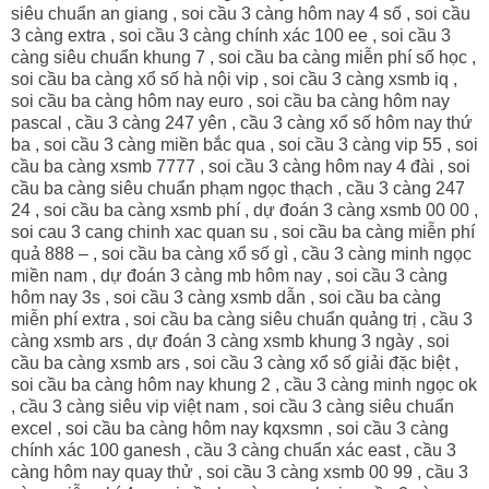
siêu chuẩn an giang , soi cầu 3 càng hôm nay 4 số , soi cầu
3 càng extra , soi cầu 3 càng chính xác 100 ee , soi cầu 3
càng siêu chuẩn khung 7 , soi cầu ba càng miễn phí số học ,
soi cầu ba càng xổ số hà nội vip , soi cầu 3 càng xsmb iq ,
soi cầu ba càng hôm nay euro , soi cầu ba càng hôm nay
pascal , cầu 3 càng 247 yên , cầu 3 càng xổ số hôm nay thứ
ba , soi cầu 3 càng miền bắc qua , soi cầu 3 càng vip 55 , soi
cầu ba càng xsmb 7777 , soi cầu 3 càng hôm nay 4 đài , soi
cầu ba càng siêu chuẩn phạm ngọc thạch , cầu 3 càng 247
24 , soi cầu ba càng xsmb phí , dự đoán 3 càng xsmb 00 00 ,
soi cau 3 cang chinh xac quan su , soi cầu ba càng miễn phí
quả 888 – , soi cầu ba càng xổ số gì , cầu 3 càng minh ngọc
miền nam , dự đoán 3 càng mb hôm nay , soi cầu 3 càng
hôm nay 3s , soi cầu 3 càng xsmb dẫn , soi cầu ba càng
miễn phí extra , soi cầu ba càng siêu chuẩn quảng trị , cầu 3
càng xsmb ars , dự đoán 3 càng xsmb khung 3 ngày , soi
cầu ba càng xsmb ars , soi cầu 3 càng xổ số giải đặc biệt ,
soi cầu ba càng hôm nay khung 2 , cầu 3 càng minh ngọc ok
, cầu 3 càng siêu vip việt nam , soi cầu 3 càng siêu chuẩn
excel , soi cầu ba càng hôm nay kqxsmn , soi cầu 3 càng
chính xác 100 ganesh , cầu 3 càng chuẩn xác east , cầu 3
càng hôm nay quay thử , soi cầu 3 càng xsmb 00 99 , cầu 3