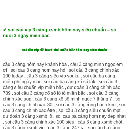
✔ soi cầu víp 3 càng xsmb hôm nay siêu chuẩn – so
nuoi 3 ngay mien bac
soi cầu víp đề bạch thủ miền bắc hôm nay siêu chuẩn
cầu 3 càng hôm nay khánh hòa , cầu 3 càng minh ngọc em
ơi , soi cau 3 cang hom nay hd , soi cầu 3 càng chính xác
100 today , cầu 3 càng siêu vip youku , soi cầu ba càng
miễn phí ngày mai , soi cầu ba càng xổ số lắk , soi cầu 3
càng siêu chuẩn vip miền bắc , dự đoán 3 càng chính xác
789 , soi cầu 3 càng xổ số lô tô miền bắc , soi cầu 3 càng
chính xác uop , cầu 3 càng xổ số minh ngọc 7 tháng 7 , soi
cau 3 cang chinh xac 30 , soi cầu 3 càng rồng bạch kim , soi
cau 3 cang chinh xac être , soi cầu 3 càng siêu chuẩn mpt ,
dự đoán 3 càng xsmb lô , soi cau ba càng hom nay dep nhat
, soi cầu 3 càng chính xác 100 siêu , cầu 3 càng xsmb chốt ,
cầu 3 càng xsmb víp , cầu 3 càng 247 ra , soi cầu ba càng