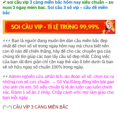
✔ soi cầu víp
3 càng miền bắc hôm nay
siêu chuẩn – so
nuoi 3 ngay mien bac.
Soi cầu 3 số vip
–
cầu đề miền
bắc
⚡️⚡️⚡️ Bạn là người đang muốn tìm dàn cầu miền bắc đẹp
nhất để chơi xổ số trong ngày hôm nay mà chưa biết nên
con lô nào để chiến thắng, hãy để cho các chuyên gia của
chúng tôi tìm giúp các bạn lấy cầu số đẹp nhất. Công việc
của bạn rất đơn giản chỉ cần nạp thẻ vào ô bên dưới là bạn
sẽ sở hữu ngay số chuẩn 100% trong ngày.
⚡️⚡️
Admin nghiên cứu, phân tích, dự đoán xổ số, chọn lọc ra
những con số cực chuẩn. → Số Vip Đáng đồng tiền bát gạo
cho anh chị em. Số siêu chuẩn tỷ lệ ăn luôn cao luôn chính
xác. Đánh 1 số ăn 2 nháy. Chắp cánh ước mơ làm giàu cho
bạn mỗi ngày
(^~^)
CẦU VÍP 3 CÀNG MIỀN BẮC