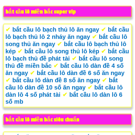
bắt cầu lô miền bắc super vip
✔
bắt cầu lô bạch thủ lô ăn ngay
✔
bắt cầu
lô bạch thủ lô 2 nháy ăn ngay
✔
bắt cầu lô
song thủ ăn ngay
✔
bắt cầu lô bạch thủ lô
kép
✔
bắt cầu lô song thủ lô kép
✔
bắt cầu
lô bạch thủ đề phát tài
✔
bắt cầu lô song
thủ đề miền bắc
✔
bắt cầu lô dàn đề 4 số
ăn ngay
✔
bắt cầu lô dàn đề 6 số ăn ngay
✔
bắt cầu lô dàn đề 8 số ăn ngay
✔
bắt
cầu lô dàn đề 10 số ăn ngay
✔
bắt cầu lô
dàn lô 4 số phát tài
✔
bắt cầu lô dàn lô 6
số mb
bắt cầu lô miền bắc siêu chuẩn