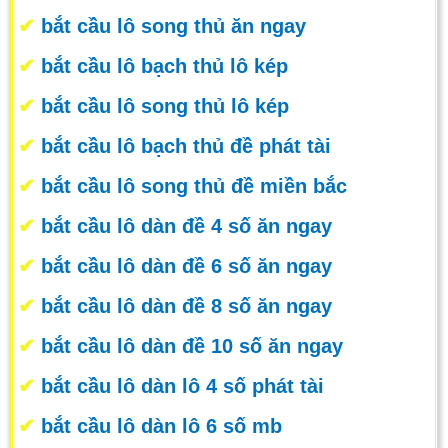
✔
bắt cầu lô song thủ ăn ngay
✔
bắt cầu lô bạch thủ lô kép
✔
bắt cầu lô song thủ lô kép
✔
bắt cầu lô bạch thủ đề phát tài
✔
bắt cầu lô song thủ đề miền bắc
✔
bắt cầu lô dàn đề 4 số ăn ngay
✔
bắt cầu lô dàn đề 6 số ăn ngay
✔
bắt cầu lô dàn đề 8 số ăn ngay
✔
bắt cầu lô dàn đề 10 số ăn ngay
✔
bắt cầu lô dàn lô 4 số phát tài
✔
bắt cầu lô dàn lô 6 số mb