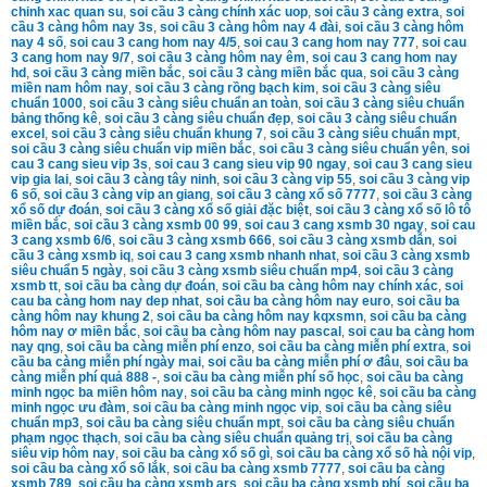
chinh xac quan su
,
soi cầu 3 càng chính xác uop
,
soi cầu 3 càng extra
,
soi
cầu 3 càng hôm nay 3s
,
soi cầu 3 càng hôm nay 4 đài
,
soi cầu 3 càng hôm
nay 4 số
,
soi cau 3 cang hom nay 4/5
,
soi cau 3 cang hom nay 777
,
soi cau
3 cang hom nay 9/7
,
soi cầu 3 càng hôm nay êm
,
soi cau 3 cang hom nay
hd
,
soi cầu 3 càng miền bắc
,
soi cầu 3 càng miền bắc qua
,
soi cầu 3 càng
miền nam hôm nay
,
soi cầu 3 càng rồng bạch kim
,
soi cầu 3 càng siêu
chuẩn 1000
,
soi cầu 3 càng siêu chuẩn an toàn
,
soi cầu 3 càng siêu chuẩn
bảng thống kê
,
soi cầu 3 càng siêu chuẩn đẹp
,
soi cầu 3 càng siêu chuẩn
excel
,
soi cầu 3 càng siêu chuẩn khung 7
,
soi cầu 3 càng siêu chuẩn mpt
,
soi cầu 3 càng siêu chuẩn vip miền bắc
,
soi cầu 3 càng siêu chuẩn yên
,
soi
cau 3 cang sieu vip 3s
,
soi cau 3 cang sieu vip 90 ngay
,
soi cau 3 cang sieu
vip gia lai
,
soi cầu 3 càng tây ninh
,
soi cầu 3 càng vip 55
,
soi cầu 3 càng vip
6 số
,
soi cầu 3 càng vip an giang
,
soi cầu 3 càng xổ số 7777
,
soi cầu 3 càng
xổ số dự đoán
,
soi cầu 3 càng xổ số giải đặc biệt
,
soi cầu 3 càng xổ số lô tô
miền bắc
,
soi cầu 3 càng xsmb 00 99
,
soi cau 3 cang xsmb 30 ngay
,
soi cau
3 cang xsmb 6/6
,
soi cầu 3 càng xsmb 666
,
soi cầu 3 càng xsmb dẫn
,
soi
cầu 3 càng xsmb iq
,
soi cau 3 cang xsmb nhanh nhat
,
soi cầu 3 càng xsmb
siêu chuẩn 5 ngày
,
soi cầu 3 càng xsmb siêu chuẩn mp4
,
soi cầu 3 càng
xsmb tt
,
soi cầu ba càng dự đoán
,
soi cầu ba càng hôm nay chính xác
,
soi
cau ba càng hom nay dep nhat
,
soi cầu ba càng hôm nay euro
,
soi cầu ba
càng hôm nay khung 2
,
soi cầu ba càng hôm nay kqxsmn
,
soi cầu ba càng
hôm nay ơ miền bắc
,
soi cầu ba càng hôm nay pascal
,
soi cau ba càng hom
nay qng
,
soi cầu ba càng miễn phí enzo
,
soi cầu ba càng miễn phí extra
,
soi
cầu ba càng miễn phí ngày mai
,
soi cầu ba càng miễn phí ơ đâu
,
soi cầu ba
càng miễn phí quả 888 -
,
soi cầu ba càng miễn phí số học
,
soi cầu ba càng
minh ngọc ba miền hôm nay
,
soi cầu ba càng minh ngọc kê
,
soi cầu ba càng
minh ngọc ưu đàm
,
soi cầu ba càng minh ngọc vip
,
soi cầu ba càng siêu
chuẩn mp3
,
soi cầu ba càng siêu chuẩn mpt
,
soi cầu ba càng siêu chuẩn
phạm ngọc thạch
,
soi cầu ba càng siêu chuẩn quảng trị
,
soi cầu ba càng
siêu vip hôm nay
,
soi cầu ba càng xổ số gì
,
soi cầu ba càng xổ số hà nội vip
,
soi cầu ba càng xổ số lắk
,
soi cầu ba càng xsmb 7777
,
soi cầu ba càng
xsmb 789
,
soi cầu ba càng xsmb ars
,
soi cầu ba càng xsmb phí
,
soi cầu ba