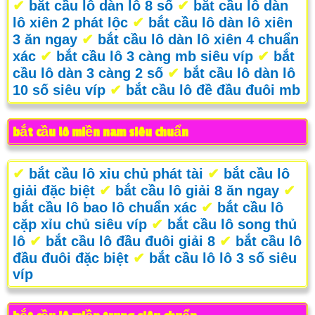
✔
bắt cầu lô dàn lô 8 số
✔
bắt cầu lô dàn
lô xiên 2 phát lộc
✔
bắt cầu lô dàn lô xiên
3 ăn ngay
✔
bắt cầu lô dàn lô xiên 4 chuẩn
xác
✔
bắt cầu lô 3 càng mb siêu víp
✔
bắt
cầu lô dàn 3 càng 2 số
✔
bắt cầu lô dàn lô
10 số siêu víp
✔
bắt cầu lô đề đầu đuôi mb
bắt cầu lô miền nam siêu chuẩn
✔
bắt cầu lô xỉu chủ phát tài
✔
bắt cầu lô
giải đặc biệt
✔
bắt cầu lô giải 8 ăn ngay
✔
bắt cầu lô bao lô chuẩn xác
✔
bắt cầu lô
cặp xỉu chủ siêu víp
✔
bắt cầu lô song thủ
lô
✔
bắt cầu lô đầu đuôi giải 8
✔
bắt cầu lô
đầu đuôi đặc biệt
✔
bắt cầu lô lô 3 số siêu
víp