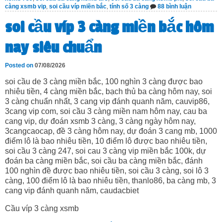
ở
càng xsmb vip
,
soi cầu víp miền bắc
,
tính số 3 càng
88 bình luận
soi
cầu
soi cầu víp 3 càng miền bắc hôm
víp
cặp
3
nay siêu chuẩn
càng
miền
bắc
Posted on
07/08/2026
hôm
nay
soi cầu de 3 càng miền bắc, 100 nghìn 3 càng được bao
siêu
chuẩn
nhiêu tiền, 4 càng miền bắc, bạch thủ ba càng hôm nay, soi
3 càng chuẩn nhất, 3 cang vip đánh quanh năm, cauvip86,
3cang vip com, soi cầu 3 càng miền nam hôm nay, cau ba
cang vip, dự đoán xsmb 3 càng, 3 càng ngày hôm nay,
3cangcaocap, đề 3 càng hôm nay, dự đoán 3 cang mb, 1000
điểm lô là bao nhiêu tiền, 10 điểm lô được bao nhiêu tiền,
soi cầu 3 càng 247, soi cau 3 càng vip miền bắc 100k, dự
đoán ba càng miền bắc, soi cầu ba càng miền bắc, đánh
100 nghìn đề được bao nhiêu tiền, soi cầu 3 càng, soi lô 3
càng, 100 điểm lô là bao nhiêu tiền, thanlo86, ba càng mb, 3
cang vip đánh quanh năm, caudacbiet
Cầu víp 3 càng xsmb