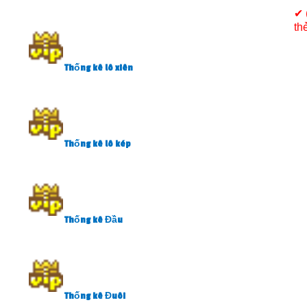
✔ 
th
Thống kê lô xiên
Thống kê lô kép
Thống kê Đầu
Thống kê Đuôi