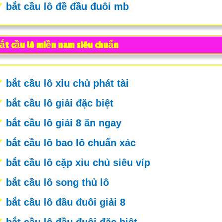
✔
bắt cầu lô đề đầu đuôi mb
ắt cầu lô miền nam siêu chuẩn
✔
bắt cầu lô xỉu chủ phát tài
✔
bắt cầu lô giải đặc biệt
✔
bắt cầu lô giải 8 ăn ngay
✔
bắt cầu lô bao lô chuẩn xác
✔
bắt cầu lô cặp xỉu chủ siêu víp
✔
bắt cầu lô song thủ lô
✔
bắt cầu lô đầu đuôi giải 8
✔
bắt cầu lô đầu đuôi đặc biệt