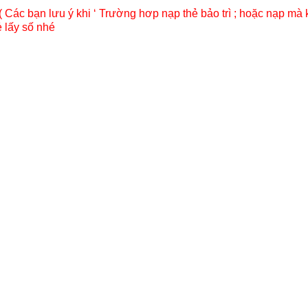
( Các bạn lưu ý khi ‘ Trường hơp nạp thẻ bảo trì ; hoặc nạp m
ẻ lấy số nhé