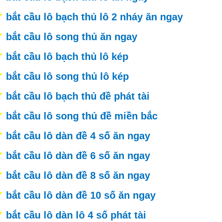
✔
bắt cầu lô bạch thủ lô 2 nháy ăn ngay
✔
bắt cầu lô song thủ ăn ngay
✔
bắt cầu lô bạch thủ lô kép
✔
bắt cầu lô song thủ lô kép
✔
bắt cầu lô bạch thủ đề phát tài
✔
bắt cầu lô song thủ đề miền bắc
✔
bắt cầu lô dàn đề 4 số ăn ngay
✔
bắt cầu lô dàn đề 6 số ăn ngay
✔
bắt cầu lô dàn đề 8 số ăn ngay
✔
bắt cầu lô dàn đề 10 số ăn ngay
✔
bắt cầu lô dàn lô 4 số phát tài