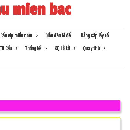
cau mien bac
Cầu vip miền nam
Diễn đàn lô đề
Đẳng cấp lấy số
TK Cầu
Thống kê
KQ Lô tô
Quay thử