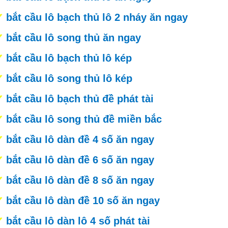
✔
bắt cầu lô bạch thủ lô 2 nháy ăn ngay
✔
bắt cầu lô song thủ ăn ngay
✔
bắt cầu lô bạch thủ lô kép
✔
bắt cầu lô song thủ lô kép
✔
bắt cầu lô bạch thủ đề phát tài
✔
bắt cầu lô song thủ đề miền bắc
✔
bắt cầu lô dàn đề 4 số ăn ngay
✔
bắt cầu lô dàn đề 6 số ăn ngay
✔
bắt cầu lô dàn đề 8 số ăn ngay
✔
bắt cầu lô dàn đề 10 số ăn ngay
✔
bắt cầu lô dàn lô 4 số phát tài