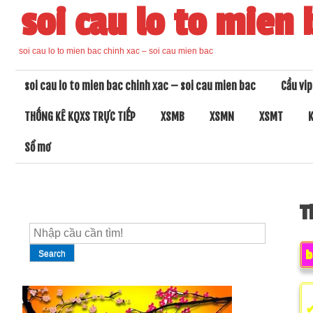
Skip
soi cau lo to mien 
to
content
soi cau lo to mien bac chinh xac – soi cau mien bac
soi cau lo to mien bac chinh xac – soi cau mien bac
Cầu vip
THỐNG KÊ KQXS TRỰC TIẾP
XSMB
XSMN
XSMT
K
Sổ mơ
T
b
Search