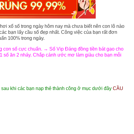
chơi xổ số trong ngày hôm nay mà chưa biết nên con lô nào
 các bạn lấy cầu số đẹp nhất. Công việc của bạn rất đơn
huẩn 100% trong ngày.
ng con số cực chuẩn. → Số Vip Đáng đồng tiền bát gạo cho
h 1 số ăn 2 nháy. Chắp cánh ước mơ làm giàu cho bạn mỗi
, sau khi các bạn nạp thẻ thành công ở mục dưới đây
CẦU