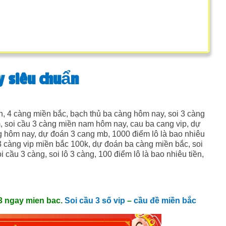
y siêu chuẩn
n, 4 càng miền bắc, bạch thủ ba càng hôm nay, soi 3 càng
, soi cầu 3 càng miền nam hôm nay, cau ba cang vip, dự
 hôm nay, dự đoán 3 cang mb, 1000 điểm lô là bao nhiêu
 3 càng vip miền bắc 100k, dự đoán ba càng miền bắc, soi
cầu 3 càng, soi lô 3 càng, 100 điểm lô là bao nhiêu tiền,
3 ngay mien bac.
Soi cầu 3 số vip
–
cầu đề miền bắc