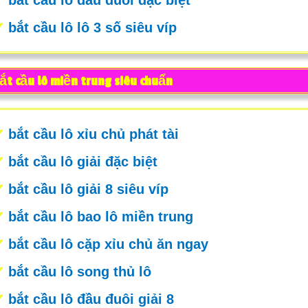
✔
bắt cầu lô lô 3 số siêu víp
ắt cầu lô miền trung siêu chuẩn
✔
bắt cầu lô xỉu chủ phát tài
✔
bắt cầu lô giải đặc biệt
✔
bắt cầu lô giải 8 siêu víp
✔
bắt cầu lô bao lô miền trung
✔
bắt cầu lô cặp xỉu chủ ăn ngay
✔
bắt cầu lô song thủ lô
✔
bắt cầu lô đầu đuôi giải 8