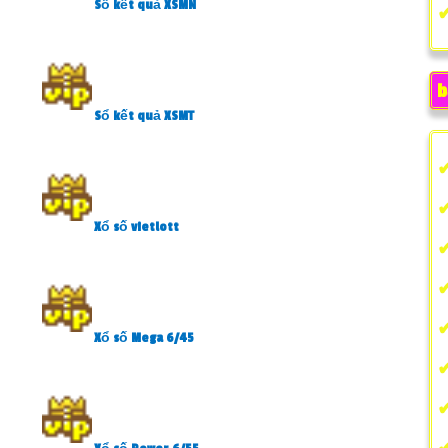
Sổ kết quả XSMN
b
Sổ kết quả XSMT
Xổ số vietlott
Xổ số Mega 6/45