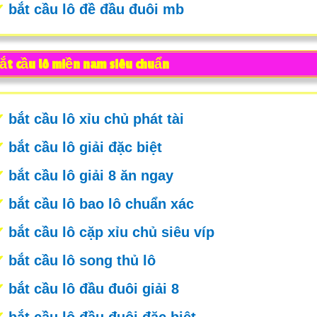
✔
bắt cầu lô đề đầu đuôi mb
ắt cầu lô miền nam siêu chuẩn
✔
bắt cầu lô xỉu chủ phát tài
✔
bắt cầu lô giải đặc biệt
✔
bắt cầu lô giải 8 ăn ngay
✔
bắt cầu lô bao lô chuẩn xác
✔
bắt cầu lô cặp xỉu chủ siêu víp
✔
bắt cầu lô song thủ lô
✔
bắt cầu lô đầu đuôi giải 8
✔
bắt cầu lô đầu đuôi đặc biệt