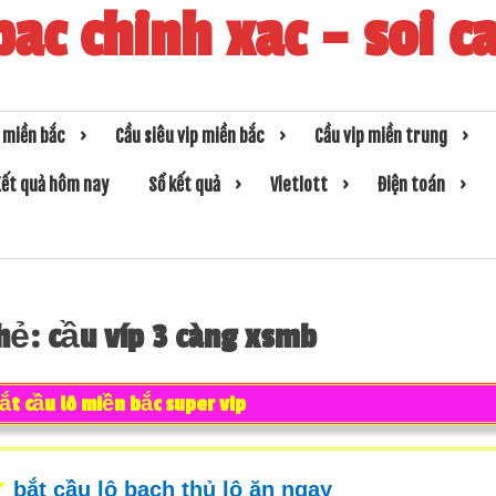
bac chinh xac – soi 
 miền bắc
Cầu siêu vip miền bắc
Cầu vip miền trung
ết quả hôm nay
Sổ kết quả
Vietlott
Điện toán
hẻ:
cầu víp 3 càng xsmb
ắt cầu lô miền bắc super vip
✔
bắt cầu lô bạch thủ lô ăn ngay